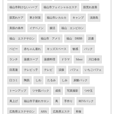
福山市剥けないハーブ
福山市フェイシャルエステ
肌荒れ改善
肌荒れケア
寒さ対策
福山市レカルカ
キャンプ
淡路島
美肌の条件
イデベノン
腸活
福山 エンビロン
福山 エステサロン
福山市 アメリ
福山 DRBB
読書
ベビー
赤ちゃん連れ
キッズスペース
敏感
パック
ランチ
薬膳スープ
薬膳料理
ドラマ
Silent
川口春奈
目黒蓮
テレビっ子
テレビ
涙腺
パフェ
いちごパフェ
口コミ
陶肌
しわ
たるみ
しみ
炭酸パック
トーンアップ
ツヤ肌パック
成長
写真撮影
つや玉
凧上げ
福山市子連れサロン
凧
手作り
REVIパック
広島県エステサロン
AHA
広島県エステ
和食