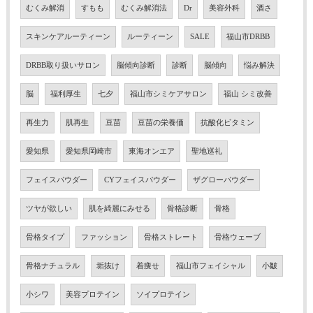
むくみ解消
すもも
むくみ解消法
Dr
美容外科
酒さ
スキンケアルーティーン
ルーティーン
SALE
福山市DRBB
DRBB取り扱いサロン
脳傾向診断
診断
脳傾向
悩み解決
脳
福利厚生
七夕
福山市シミケアサロン
福山 シミ改善
再生力
肌再生
豆苗
豆苗の栄養価
抗酸化ビタミン
愛知県
愛知県岡崎市
東海オンエア
聖地巡礼
フェイスパウダー
CYフェイスパウダー
ザグローパウダー
ツヤが欲しい
肌を綺麗にみせる
骨格診断
骨格
骨格タイプ
ファッション
骨格ストレート
骨格ウェーブ
骨格ナチュラル
垢抜け
着痩せ
福山市フェイシャル
小皺
小シワ
美容プロテイン
ソイプロテイン