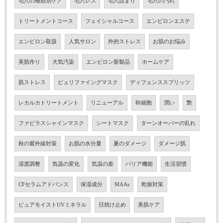
毛穴の種類別ケア
毛穴レス
毛穴詰まり
毛穴の汚れ
トリートメントコース
フェイシャルコース
エンビロンエステ
エンビロン取扱
人気サロン
外的ストレス
お肌のお悩み
美肌作り
大気汚染
エンビロン新製品
ホームケア
肌ストレス
ピュリファイングマスク
ディフェンススプリッツ
レカルカトリートメント
リニューアル
幹細胞
潤い
艶
ファビラスシャインマスク
シートマスク
ターンオーバーの乱れ
秋の紫外線対策
お肌の水分量
夏のダメージ
ダメージ肌
湿度調整
気温の変化
気温の差
バリア機能
生活習慣
CFセラムアドバンス
保湿成分
MAAs
乾燥対策
ピュアモイストUVミネラル
日焼け止め
美肌ケア