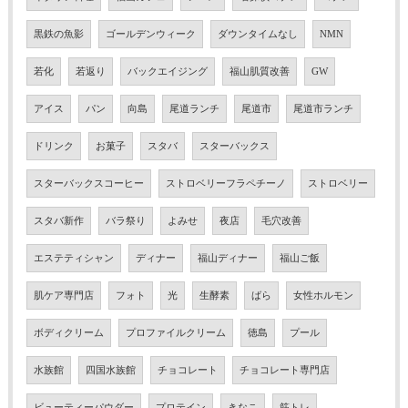
黒鉄の魚影
ゴールデンウィーク
ダウンタイムなし
NMN
若化
若返り
バックエイジング
福山肌質改善
GW
アイス
パン
向島
尾道ランチ
尾道市
尾道市ランチ
ドリンク
お菓子
スタバ
スターバックス
スターバックスコーヒー
ストロベリーフラペチーノ
ストロベリー
スタバ新作
バラ祭り
よみせ
夜店
毛穴改善
エステティシャン
ディナー
福山ディナー
福山ご飯
肌ケア専門店
フォト
光
生酵素
ばら
女性ホルモン
ボディクリーム
プロファイルクリーム
徳島
プール
水族館
四国水族館
チョコレート
チョコレート専門店
ビューティーパウダー
プロテイン
きなこ
筋トレ