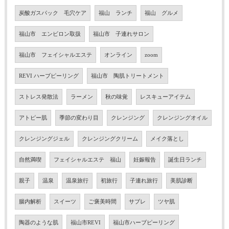
炭酸ガスパック 毛穴ケア
福山 ランチ
福山 グルメ
福山市 エンビロン取扱
福山市 子連れサロン
福山市 フェイシャルエステ
オンライン
zoom
REVI ハーブピーリング
福山市 陶肌トリートメント
ストレス発散法
ラーメン
秋の味覚
レスキューアイテム
アトピー肌
季節の変わり目
クレンジング
クレンジングオイル
クレンジングジェル
クレンジングクリーム
メイク落とし
自然満喫
フェイシャルエステ 福山
妊娠報告
誕生日ランチ
親子
温泉
温泉旅行
初旅行
子連れ旅行
美肌診断
腸内解析
スイーツ
ご褒美時間
サブレ
ツヤ肌
陶器のような肌
福山市REVI
福山市ハーブピーリング