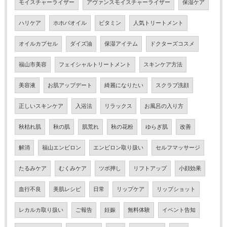
モイスチャーライザー
アヴァンスモイスチャーライザー
保湿ケア
ハリケア
ホホバオイル
ビタミン
人気トリートメント
オイルカプセル
ダイズ油
保湿アイテム
ドクターズコスメ
福山市美容
フェイシャルトリートメント
スキンケア方法
美容液
お肌アップデート
綺麗になりたい
スクラブ洗顔
正しいスキンケア
入浴法
リラックス
お風呂の入り方
秋枯れ肌
秋の肌
肌荒れ
秋の花粉
ゆらぎ肌
改善
解消
福山エンビロン
エンビロン取り扱い
セルフマッサージ
たるみケア
むくみケア
ツボ押し
リフトアップ
小顔効果
血行不良
美肌レシピ
日常
リップケア
リップショット
レカルカ取り扱い
ご報告
妊娠
無料体験
イベント告知