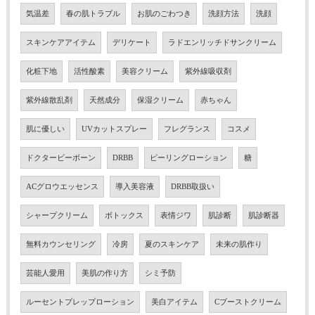
気温差
春の肌トラブル
お肌のごわつき
洗顔方法
洗顔
スキンケアアイテム
デリケート
ラドエンリッチドサンクリーム
化粧下地
活性酸素
美容クリーム
紫外線吸収剤
紫外線散乱剤
天然成分
保湿クリーム
赤ちゃん
肌に優しい
UVカットスプレー
フレグランス
コスメ
ドクタービーボーン
DRBB
ピーリングローション
糖
ACグロウエッセンス
導入美容液
DRBB取扱い
シャープクリーム
ボトックス
表情ジワ
肌診断
肌診断器
無料カウンセリング
冷房
夏のスキンケア
未来の肌作り
芸能人愛用
美肌の作り方
シミ予防
ルーセントプレップローション
美白アイテム
Cブーストクリーム