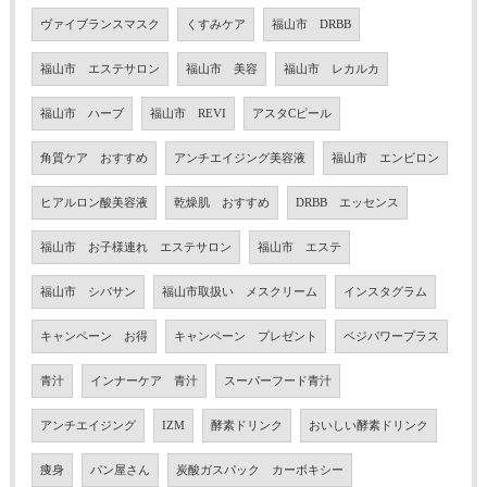
ヴァイブランスマスク
くすみケア
福山市 DRBB
福山市 エステサロン
福山市 美容
福山市 レカルカ
福山市 ハーブ
福山市 REVI
アスタCピール
角質ケア おすすめ
アンチエイジング美容液
福山市 エンビロン
ヒアルロン酸美容液
乾燥肌 おすすめ
DRBB エッセンス
福山市 お子様連れ エステサロン
福山市 エステ
福山市 シバサン
福山市取扱い メスクリーム
インスタグラム
キャンペーン お得
キャンペーン プレゼント
ベジパワープラス
青汁
インナーケア 青汁
スーパーフード青汁
アンチエイジング
IZM
酵素ドリンク
おいしい酵素ドリンク
痩身
パン屋さん
炭酸ガスパック カーボキシー