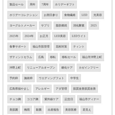
製品セール
周年
7周年
ホリデーギフト
ホリデーコレクション
お朔日参り
食物繊維
LED
光美容
ヨーグルトメーカー
サプリ
脂肪燃焼
消化酵素
2025
2025年
2024年
お正月
LED美容
LEDライト
食事サポート
福山市肌管理
花粉対策
ティント
ザティントセラム
広島
移転
移転セール
福山市沖野上町
沖野上町
リニューアルオープン
糖化ケア
カゼインフリー
予約枠
施術枠
ウエディングフォト
中学生
広島県福やまし
アレルギー
アダ管理
肌質改善肌質改善
チョコ麹
ココア麹
紫外線ケア
記念日
福山市ディナー
美肌菌
梅雨
殺菌
出産報告
美容医療
若見え