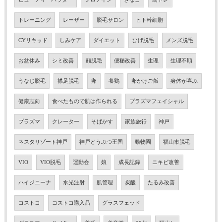
トレーニング
レーザー
脱毛サロン
ヒト幹細胞
CYリキッド
しみケア
ダイエット
ひげ脱毛
メンズ脱毛
お盆休み
シミ改善
顔脱毛
便秘改善
生理
生理不順
うなじ脱毛
襟足脱毛
卵
養鶏
卵かけご飯
身体が喜ぶ
健康志向
食べたもので肌は作られる
プラズマフェイシャル
プラズマ
クレーター
そばかす
家族旅行
神戸
ネスタリゾート神戸
神戸どうぶつ王国
動物園
福山市脱毛
VIO
VIO脱毛
運動会
娘
成長記録
ニキビ改善
ハイジニーナ
水光注射
肌管理
炭酸
たるみ改善
コストコ
コストコ購入品
グラスフェッド