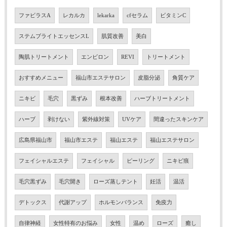
ファビラスA
レカルカ
lekarka
cfセラム
ビタミンC
ステムブライトエッセンスL
肌質改善
美白
陶肌トリートメント
エンビロン
REVI
トリートメント
おすすめメニュー
福山市エステサロン
皮脂分泌
角質ケア
ニキビ
毛穴
黒ずみ
根本改善
ハーブトリートメント
ハーブ
剥けない
紫外線対策
UVケア
間違ったスキンケア
広島県福山市
福山市エステ
福山エステ
福山エステサロン
フェイシャルエステ
フェイシャル
ピーリング
ニキビ痕
毛穴黒ずみ
毛穴開き
ローズ蒸しテント
妊活
温活
デトックス
代謝アップ
ホルモンバランス
免疫力
自律神経
女性特有のお悩み
女性
温め
ローズ
癒し