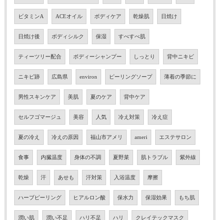
ビタミンA
ACEオイル
ボディケア
乾燥肌
日焼け
日焼け後
ボディシルク
保湿
すべすべ肌
ティーツリー配合
ボディーシャンプー
しっとり
背中ニキビ
ニキビ跡
広島県
environ
ピーリングソープ
薄着の季節に
男性スキンケア
美肌
夏のケア
背中ケア
セルフゴマージュ
美容
人気
冷え対策
冷え症
夏の冷え
冷えの原因
福山市アメリ
ameri
エステサロン
食事
内臓温度
身体の不調
夏野菜
肌トラブル
紫外線
乾燥
汗
あせも
汗対策
入浴温度
摩擦
ハーブピーリング
ヒアルロン酸
保水力
保湿効果
もち肌
潤い肌
潤い不足
ハリ不足
ハリ
クレイテックマスク