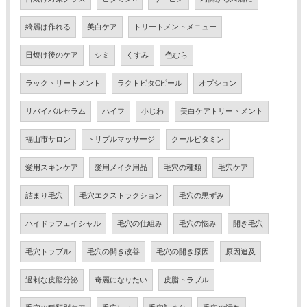
綺麗は作れる
美白ケア
トリートメントメニュー
日焼け後のケア
シミ
くすみ
色むら
ラックトリートメント
ラクトビタCピール
オプション
リバイバルセラム
ハイフ
小じわ
美白ケアトリートメント
福山市サロン
トリプルマッサージ
クールビタミン
愛用スキンケア
愛用メイク用品
毛穴の種類
毛穴ケア
詰まり毛穴
毛穴エクストラクション
毛穴の黒ずみ
ハイドラフェイシャル
毛穴の仕組み
毛穴の悩み
開き毛穴
毛穴トラブル
毛穴の開き改善
毛穴の開き原因
原因追及
過剰な皮脂分泌
奇麗になりたい
皮脂トラブル