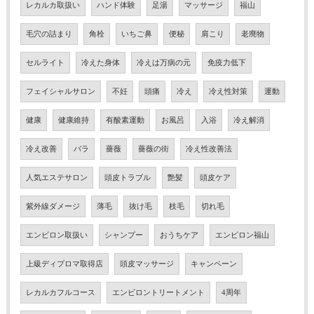
レカルカ取扱い
ハンド体験
足湯
マッサージ
福山
毛穴の詰まり
角栓
いちご鼻
便秘
肩こり
老廃物
セルライト
冷えた身体
冷えは万病の元
免疫力低下
フェイシャルサロン
不妊
頭痛
冷え
冷え性対策
運動
健康
健康維持
有酸素運動
お風呂
入浴
冷え解消
冷え改善
バラ
薔薇
薔薇の街
冷え性改善法
人気エステサロン
頭皮トラブル
艶髪
頭皮ケア
紫外線ダメージ
薄毛
抜け毛
枝毛
切れ毛
エンビロン取扱い
シャンプー
おうちケア
エンビロン福山
上級ディプロマ取得店
頭皮マッサージ
キャンペーン
レカルカフルコース
エンビロントリートメント
4周年