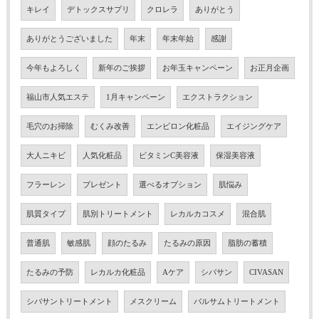
キレイ
デトックスサプリ
クロレラ
ありがとう
ありがとうございました
年末
年末年始
感謝
今年もよろしく
新年のご挨拶
お年玉キャンペーン
お正月企画
福山市人気エステ
1月キャンペーン
エクストラクション
毛穴のお掃除
むくみ改善
エンビロン化粧品
エイジングケア
大人ニキビ
人気化粧品
ビタミンC美容液
保湿美容液
フラーレン
プレゼント
選べるオプション
肌悩み
肌質タイプ
肌別トリートメント
レカルカコスメ
混合肌
普通肌
敏感肌
顔のたるみ
たるみの原因
脂肪の蓄積
たるみの予防
レカルカ化粧品
Aケア
シバサン
CIVASAN
シバサントリートメント
メスクリーム
バルサムトリートメント