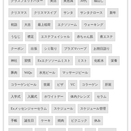
グラスフェッドバター
美活
美意識
30代
福山し
クリスマス
クリスマスイブ
サンタ
サンタクロース
新年
初詣
大吉
最上稲荷
エクソソーム
ウォーキング
うなじ
襟足
エステフェイシャル
赤ちゃん肌
夜エステ
クーポン
出張
シミ取り
プラズマハーブ
お朔日詣り
神社
習慣
Exエクソソームミスト
ミスト
化粧水
栄養
豚肉
WiQo
水光ピール
マッサージピール
コラーゲンピール
世羅
ピザ
VC
コラーゲン
肝斑
入学式
入園式
ホワイトデー
体内クレンズ
セラム
Exメッセンジャーセラム
スケジュール
スケジュール管理
手帳
誕生日
ケーキ
焼肉
ピクニック
休み