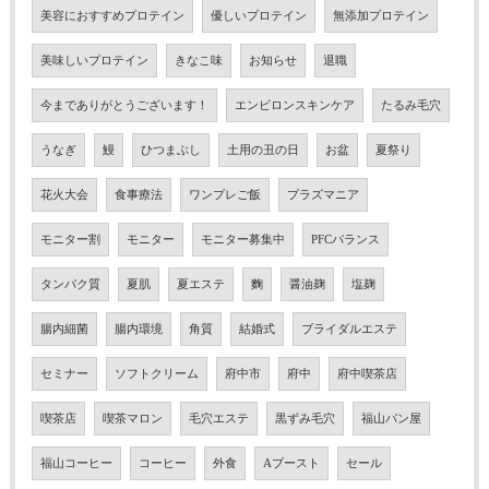
美容におすすめプロテイン
優しいプロテイン
無添加プロテイン
美味しいプロテイン
きなこ味
お知らせ
退職
今までありがとうございます！
エンビロンスキンケア
たるみ毛穴
うなぎ
鰻
ひつまぶし
土用の丑の日
お盆
夏祭り
花火大会
食事療法
ワンプレご飯
プラズマニア
モニター割
モニター
モニター募集中
PFCバランス
タンパク質
夏肌
夏エステ
麴
醤油麹
塩麹
腸内細菌
腸内環境
角質
結婚式
ブライダルエステ
セミナー
ソフトクリーム
府中市
府中
府中喫茶店
喫茶店
喫茶マロン
毛穴エステ
黒ずみ毛穴
福山パン屋
福山コーヒー
コーヒー
外食
Aブースト
セール