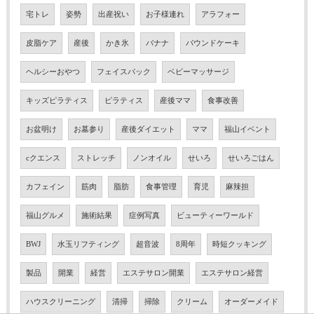
宅トレ
姿勢
出産祝い
お子様連れ
アラフォー
皮脂ケア
産後
かき氷
バナナ
パウンドケーキ
ヘルシーおやつ
フェイスパック
ベビーマッサージ
キッズピラティス
ピラティス
産後ママ
食事改善
お盆明け
お墓参り
産後ダイエット
ママ
福山イベント
cクエンス
ストレッチ
ノンオイル
せいろ
せいろごはん
カフェイン
筋肉
脂肪
食事管理
育児
麻辣担
福山グルメ
施術結果
症例写真
ビューティーワールド
BWJ
水玉リフティング
超音波
8周年
時短クッキング
製品
開業
経営
エステサロン開業
エステサロン経営
ハウスクリーニング
清掃
掃除
クリーム
オーダーメイド