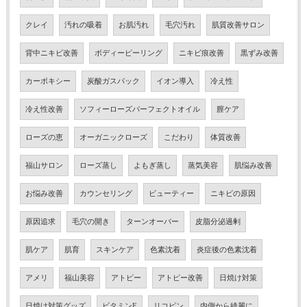
クレイ
汚れの吸着
お肌汚れ
毛穴汚れ
肌質改善サロン
背中ニキビ改善
ボディーピーリング
ニキビ痕改善
黒ずみ改善
カーボキシー
炭酸ガスパック
イオン導入
冷え性
冷え性改善
ソフィーローズパーフェクトオイル
膣ケア
ローズの恵
オーガニックローズ
こだわり
体質改善
福山サロン
ローズ蒸し
よもぎ蒸し
蒸気美容
肌悩み改善
お悩み改善
カウンセリング
ビューティー
ニキビの原因
原因追求
毛穴の開き
ターンオーバー
皮脂分泌過剰
肌ケア
肌育
スキンケア
色素沈着
炎症後の色素沈着
アメリ
福山美容
アトピー
アトピー改善
日焼け対策
日焼け対策グッズ
ビタミンE
リコピン
内側から綺麗に