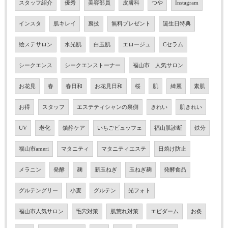
スタッフ紹介
優秀
美容部員
皮膚科
つや
Instagram
インスタ
肌キレイ
裏技
無料プレゼント
誕生日特典
絵ステサロン
水光肌
白玉肌
エロージュ
Cセラム
シークエンス
シークエンストーナー
福山市 人気サロン
お花見
春
春日和
お花見日和
桜
肌
綺麗
素肌
お得
スタッフ
エステティシャンの裏側
きれい
肌きれい
UV
老化
鎮静ケア
いちごビュッフェ
福山肌診断
鉄分
福山市ameri
マタニティ
マタニティエステ
日焼け防止
メラニン
発酵
麹
新玉ねぎ
玉ねぎ麹
発酵食品
グルテングリー
小麦
グルテン
光フォト
福山市人気サロン
毛穴対策
肌荒れ対策
エピダーム
お灸