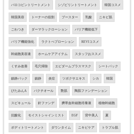
バロコビントリートメント
シゾピリントリートメント
韓国コスメ
韓国美容
トーナーの役割
ブースター
乳酸
ニキビ肌
ごわつき
ダーマラックローション
バリア機能低下
バリア機能強化
ラクトぺプローション
REVIコスメ
幹細胞美容液
ホームケアアイテム
スタッフおススメ
くすみ改善
毛穴掃除
エピダームプラスマスク
シートパック
鎮静パック
鎮静
炎症
ツボクサエキス
シカ
韓国
びたみんA
バクチオール
艶肌
陶肌ファンデーション
スピキュール
針ファンデ
臍帯血幹細胞培養液
植物幹細胞
抗酸化
モイストシャインミスト
EGF
背中美人
夏
ボディトリートメント
ダウンタイム
ニキビケア
トラブル肌