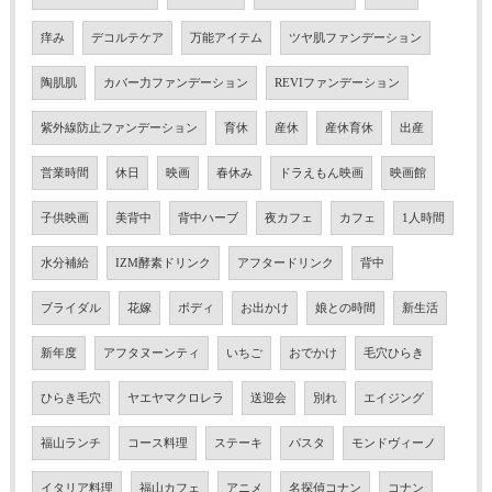
痒み
デコルテケア
万能アイテム
ツヤ肌ファンデーション
陶肌肌
カバー力ファンデーション
REVIファンデーション
紫外線防止ファンデーション
育休
産休
産休育休
出産
営業時間
休日
映画
春休み
ドラえもん映画
映画館
子供映画
美背中
背中ハーブ
夜カフェ
カフェ
1人時間
水分補給
IZM酵素ドリンク
アフタードリンク
背中
ブライダル
花嫁
ボディ
お出かけ
娘との時間
新生活
新年度
アフタヌーンティ
いちご
おでかけ
毛穴ひらき
ひらき毛穴
ヤエヤマクロレラ
送迎会
別れ
エイジング
福山ランチ
コース料理
ステーキ
パスタ
モンドヴィーノ
イタリア料理
福山カフェ
アニメ
名探偵コナン
コナン