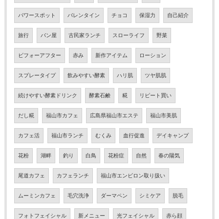
パワースポット
バレンタイン
チョコ
保湿力
自己紹介
旅行
パン屋
古民家ランチ
スローライフ
野菜
ビフォーアフター
赤み
新作アイテム
ローション
スプレータイプ
飲みやすい酵素
ハリ肌
ツヤ肌肌
続けやすい酵素ドリンク
酵素石鹸
糀
リピート買い
だし糀
福山市カフェ
広島県福山市エステ
福山市美肌
カフェ活
福山市ランチ
むくみ
血行促進
デイキャンプ
花粉
湖畔
釣り
白鳥
花粉症
自然
春の陽気
尾道カフェ
カフェランチ
福山市エンビロン取り扱い
ムーミンカフェ
毛穴洗浄
ダーマペン
シミケア
脱毛
フォトフェイシャル
新メニュー
光フェイシャル
赤ら顔