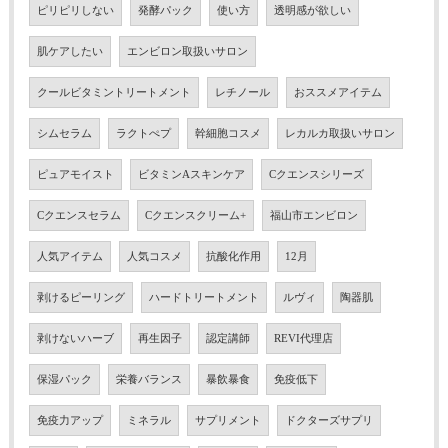
ピリピリしない
発酵パック
使い方
透明感が欲しい
肌ケアしたい
エンビロン取扱いサロン
クールビタミントリートメント
レチノール
おススメアイテム
シムセラム
ラクトぺプ
幹細胞コスメ
レカルカ取扱いサロン
ピュアモイスト
ビタミンAスキンケア
Cクエンスシリーズ
Cクエンスセラム
Cクエンスクリーム+
福山市エンビロン
人気アイテム
人気コスメ
抗酸化作用
12月
剥けるピーリング
ハードトリートメント
ルヴィ
陶器肌
剥けないハーブ
再生因子
認定講師
REVI代理店
保湿パック
栄養バランス
暴飲暴食
免疫低下
免疫力アップ
ミネラル
サプリメント
ドクターズサプリ