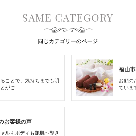
SAME CATEGORY
同じカテゴリーのページ
福山市
れることで、気持ちまでも明
お顔の
ことがご…
ていま
iのお客様の声
シャルもボディも艶肌へ導き