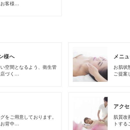
るお客様…
ロン様へ
メニュ
良い空間となるよう、衛生管
お肌状
お店づく…
ご提案
アクセ
ングをご用意しております。
肌質改
、お背中…
トする