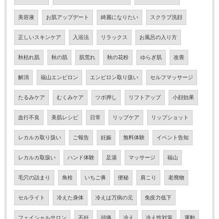
美容液
お肌アップデート
綺麗になりたい
スクラブ洗顔
正しいスキンケア
入浴法
リラックス
お風呂の入り方
秋枯れ肌
秋の肌
肌荒れ
秋の花粉
ゆらぎ肌
改善
解消
福山エンビロン
エンビロン取り扱い
セルフマッサージ
たるみケア
むくみケア
ツボ押し
リフトアップ
小顔効果
血行不良
美肌レシピ
日常
リップケア
リップショット
レカルカ取り扱い
ご報告
妊娠
無料体験
イベント告知
レカルカ取扱い
ハンド体験
足湯
マッサージ
福山
毛穴の詰まり
角栓
いちご鼻
便秘
肩こり
老廃物
セルライト
冷えた身体
冷えは万病の元
免疫力低下
フェイシャルサロン
不妊
頭痛
冷え
冷え性対策
運動