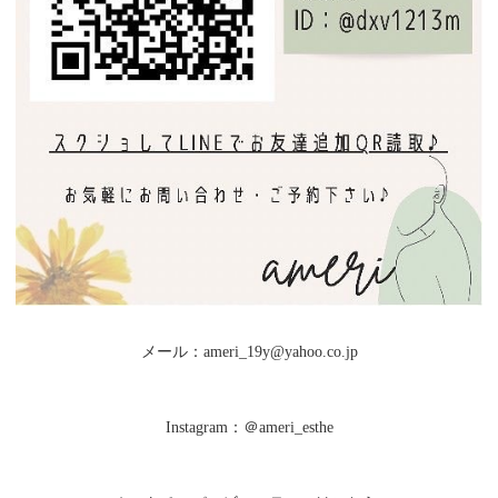
メール：ameri_19y@yahoo.co.jp
Instagram：＠ameri_esthe