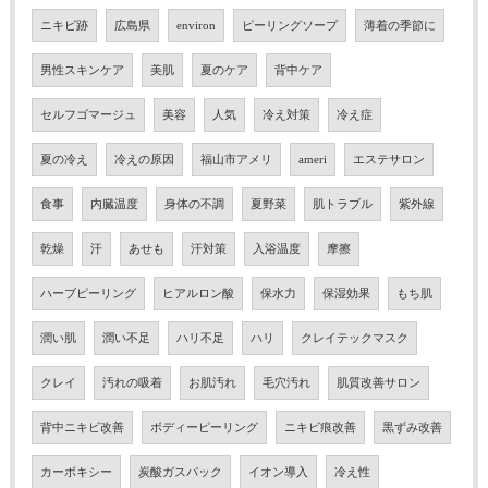
ニキビ跡
広島県
environ
ピーリングソープ
薄着の季節に
男性スキンケア
美肌
夏のケア
背中ケア
セルフゴマージュ
美容
人気
冷え対策
冷え症
夏の冷え
冷えの原因
福山市アメリ
ameri
エステサロン
食事
内臓温度
身体の不調
夏野菜
肌トラブル
紫外線
乾燥
汗
あせも
汗対策
入浴温度
摩擦
ハーブピーリング
ヒアルロン酸
保水力
保湿効果
もち肌
潤い肌
潤い不足
ハリ不足
ハリ
クレイテックマスク
クレイ
汚れの吸着
お肌汚れ
毛穴汚れ
肌質改善サロン
背中ニキビ改善
ボディーピーリング
ニキビ痕改善
黒ずみ改善
カーボキシー
炭酸ガスパック
イオン導入
冷え性