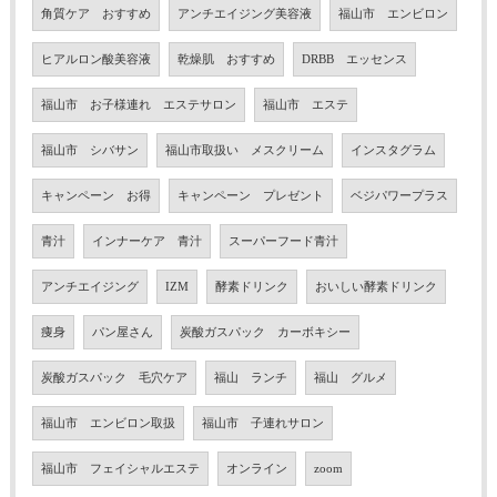
角質ケア おすすめ
アンチエイジング美容液
福山市 エンビロン
ヒアルロン酸美容液
乾燥肌 おすすめ
DRBB エッセンス
福山市 お子様連れ エステサロン
福山市 エステ
福山市 シバサン
福山市取扱い メスクリーム
インスタグラム
キャンペーン お得
キャンペーン プレゼント
ベジパワープラス
青汁
インナーケア 青汁
スーパーフード青汁
アンチエイジング
IZM
酵素ドリンク
おいしい酵素ドリンク
痩身
パン屋さん
炭酸ガスパック カーボキシー
炭酸ガスパック 毛穴ケア
福山 ランチ
福山 グルメ
福山市 エンビロン取扱
福山市 子連れサロン
福山市 フェイシャルエステ
オンライン
zoom