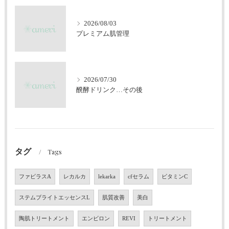
2026/08/03
プレミアム肌管理
2026/07/30
醗酵ドリンク…その後
タグ
Tags
ファビラスA
レカルカ
lekarka
cfセラム
ビタミンC
ステムブライトエッセンスL
肌質改善
美白
陶肌トリートメント
エンビロン
REVI
トリートメント