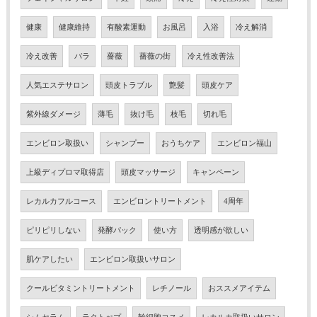
健康
健康維持
有酸素運動
お風呂
入浴
冷え解消
冷え改善
バラ
薔薇
薔薇の街
冷え性改善法
人気エステサロン
頭皮トラブル
艶髪
頭皮ケア
紫外線ダメージ
薄毛
抜け毛
枝毛
切れ毛
エンビロン取扱い
シャンプー
おうちケア
エンビロン福山
上級ディプロマ取得店
頭皮マッサージ
キャンペーン
レカルカフルコース
エンビロントリートメント
4周年
ピリピリしない
発酵パック
使い方
透明感が欲しい
肌ケアしたい
エンビロン取扱いサロン
クールビタミントリートメント
レチノール
おススメアイテム