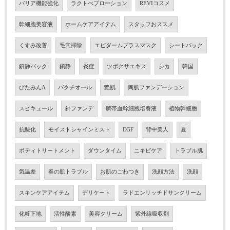
バリア機能強化
ラクトぺプローション
REVIコスメ
幹細胞美容液
ホームケアアイテム
スタッフおススメ
くすみ改善
毛穴掃除
エピダームプラスマスク
シートパック
鎮静パック
鎮静
炎症
ツボクサエキス
シカ
韓国
びたみんA
バクチオール
艶肌
陶肌ファンデーション
スピキュール
針ファンデ
臍帯血幹細胞培養液
植物幹細胞
抗酸化
モイストシャインミスト
EGF
背中美人
夏
ボディトリートメント
ダウンタイム
ニキビケア
トラブル肌
気温差
春の肌トラブル
お肌のごわつき
洗顔方法
洗顔
スキンケアアイテム
デリケート
ラドエンリッチドサンクリーム
化粧下地
活性酸素
美容クリーム
紫外線吸収剤