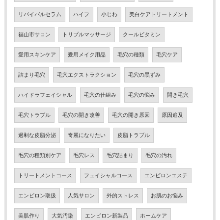
リバイバルセラム
ハイフ
小じわ
美白ケアトリートメント
福山市サロン
トリプルマッサージ
クールビタミン
愛用スキンケア
愛用メイク用品
毛穴の種類
毛穴ケア
詰まり毛穴
毛穴エクストラクション
毛穴の黒ずみ
ハイドラフェイシャル
毛穴の仕組み
毛穴の悩み
開き毛穴
毛穴トラブル
毛穴の開き改善
毛穴の開き原因
原因追及
過剰な皮脂分泌
奇麗になりたい
皮脂トラブル
毛穴の種類別ケア
毛穴レス
毛穴詰まり
毛穴の汚れ
トリートメントコース
フェイシャルコース
エンビロンエステ
エンビロン取扱
人気サロン
外的ストレス
お肌のお悩み
美肌作り
大気汚染
エンビロン新製品
ホームケア