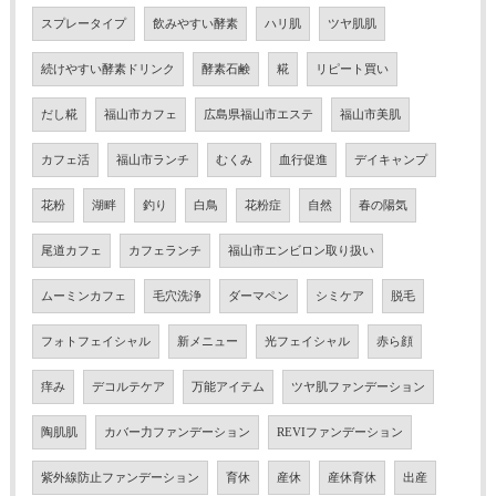
スプレータイプ
飲みやすい酵素
ハリ肌
ツヤ肌肌
続けやすい酵素ドリンク
酵素石鹸
糀
リピート買い
だし糀
福山市カフェ
広島県福山市エステ
福山市美肌
カフェ活
福山市ランチ
むくみ
血行促進
デイキャンプ
花粉
湖畔
釣り
白鳥
花粉症
自然
春の陽気
尾道カフェ
カフェランチ
福山市エンビロン取り扱い
ムーミンカフェ
毛穴洗浄
ダーマペン
シミケア
脱毛
フォトフェイシャル
新メニュー
光フェイシャル
赤ら顔
痒み
デコルテケア
万能アイテム
ツヤ肌ファンデーション
陶肌肌
カバー力ファンデーション
REVIファンデーション
紫外線防止ファンデーション
育休
産休
産休育休
出産