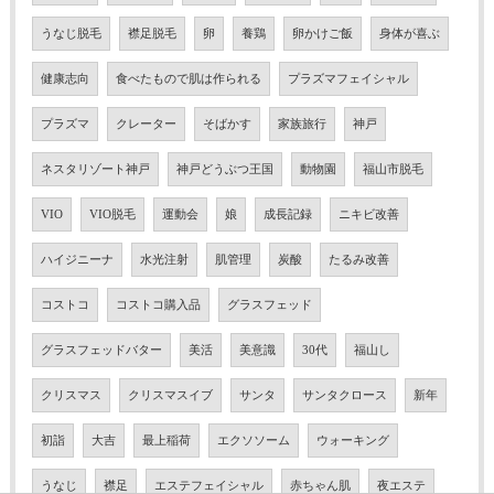
うなじ脱毛
襟足脱毛
卵
養鶏
卵かけご飯
身体が喜ぶ
健康志向
食べたもので肌は作られる
プラズマフェイシャル
プラズマ
クレーター
そばかす
家族旅行
神戸
ネスタリゾート神戸
神戸どうぶつ王国
動物園
福山市脱毛
VIO
VIO脱毛
運動会
娘
成長記録
ニキビ改善
ハイジニーナ
水光注射
肌管理
炭酸
たるみ改善
コストコ
コストコ購入品
グラスフェッド
グラスフェッドバター
美活
美意識
30代
福山し
クリスマス
クリスマスイブ
サンタ
サンタクロース
新年
初詣
大吉
最上稲荷
エクソソーム
ウォーキング
うなじ
襟足
エステフェイシャル
赤ちゃん肌
夜エステ