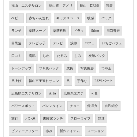
福山 エステサロン
福山市 アメリ
福山 DRBB
読書
ベビー
赤ちゃん連れ
キッズスペース
敏感
パック
ランチ
薬膳スープ
薬膳料理
ドラマ
Silent
川口春奈
目黒蓮
テレビっ子
テレビ
涙腺
パフェ
いちごパフェ
口コミ
陶肌
しわ
たるみ
しみ
炭酸パック
トーンアップ
ツヤ肌パック
成長
写真撮影
つや玉
凧上げ
福山市子連れサロン
凧
手作り
REVIパック
広島県エステサロン
AHA
広島県エステ
和食
パワースポット
バレンタイン
チョコ
保湿力
自己紹介
旅行
パン屋
古民家ランチ
スローライフ
野菜
ビフォーアフター
赤み
新作アイテム
ローション