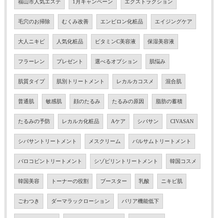
福山市人気エステ
1月キャンペーン
エクストラクション
毛穴のお掃除
むくみ改善
エンビロン化粧品
エイジングケア
大人ニキビ
人気化粧品
ビタミンC美容液
保湿美容液
フラーレン
プレゼント
選べるオプション
肌悩み
肌質タイプ
肌別トリートメント
レカルカコスメ
混合肌
普通肌
敏感肌
顔のたるみ
たるみの原因
脂肪の蓄積
たるみの予防
レカルカ化粧品
Aケア
シバサン
CIVASAN
シバサントリートメント
メスクリーム
バルサムトリートメント
バロコビントリートメント
シゾピリントリートメント
韓国コスメ
韓国美容
トーナーの役割
ブースター
乳酸
ニキビ肌
ごわつき
ダーマラックローション
バリア機能低下