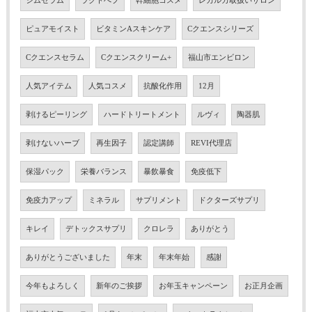
シムセラム
ラクトぺプ
幹細胞コスメ
レカルカ取扱いサロン
ピュアモイスト
ビタミンAスキンケア
Cクエンスシリーズ
Cクエンスセラム
Cクエンスクリーム+
福山市エンビロン
人気アイテム
人気コスメ
抗酸化作用
12月
剥けるピーリング
ハードトリートメント
ルヴィ
陶器肌
剥けないハーブ
再生因子
認定講師
REVI代理店
保湿パック
栄養バランス
暴飲暴食
免疫低下
免疫力アップ
ミネラル
サプリメント
ドクターズサプリ
キレイ
デトックスサプリ
クロレラ
ありがとう
ありがとうございました
年末
年末年始
感謝
今年もよろしく
新年のご挨拶
お年玉キャンペーン
お正月企画