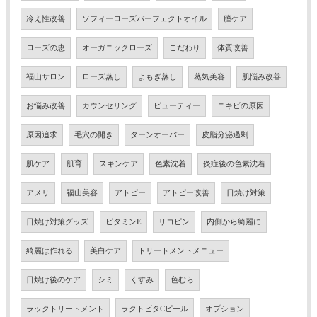
冷え性改善
ソフィーローズパーフェクトオイル
膣ケア
ローズの恵
オーガニックローズ
こだわり
体質改善
福山サロン
ローズ蒸し
よもぎ蒸し
蒸気美容
肌悩み改善
お悩み改善
カウンセリング
ビューティー
ニキビの原因
原因追求
毛穴の開き
ターンオーバー
皮脂分泌過剰
肌ケア
肌育
スキンケア
色素沈着
炎症後の色素沈着
アメリ
福山美容
アトピー
アトピー改善
日焼け対策
日焼け対策グッズ
ビタミンE
リコピン
内側から綺麗に
綺麗は作れる
美白ケア
トリートメントメニュー
日焼け後のケア
シミ
くすみ
色むら
ラックトリートメント
ラクトビタCピール
オプション