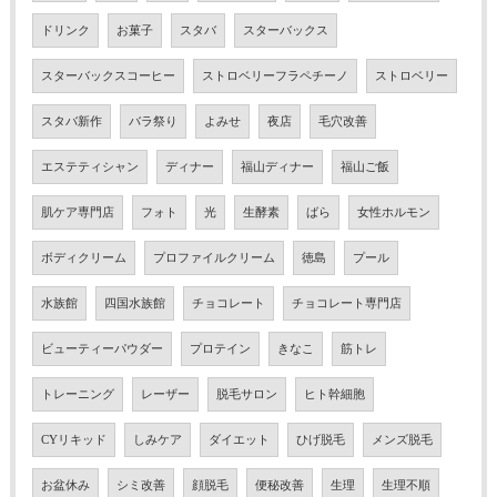
ドリンク
お菓子
スタバ
スターバックス
スターバックスコーヒー
ストロベリーフラペチーノ
ストロベリー
スタバ新作
バラ祭り
よみせ
夜店
毛穴改善
エステティシャン
ディナー
福山ディナー
福山ご飯
肌ケア専門店
フォト
光
生酵素
ばら
女性ホルモン
ボディクリーム
プロファイルクリーム
徳島
プール
水族館
四国水族館
チョコレート
チョコレート専門店
ビューティーパウダー
プロテイン
きなこ
筋トレ
トレーニング
レーザー
脱毛サロン
ヒト幹細胞
CYリキッド
しみケア
ダイエット
ひげ脱毛
メンズ脱毛
お盆休み
シミ改善
顔脱毛
便秘改善
生理
生理不順