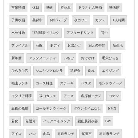
営業時間
休日
映画
春休み
ドラえもん映画
映画館
子供映画
美背中
背中ハーブ
夜カフェ
カフェ
1人時間
水分補給
IZM酵素ドリンク
アフタードリンク
背中
ブライダル
花嫁
ボディ
お出かけ
娘との時間
新生活
新年度
アフタヌーンティ
いちご
おでかけ
毛穴ひらき
ひらき毛穴
ヤエヤマクロレラ
送迎会
別れ
エイジング
福山ランチ
コース料理
ステーキ
パスタ
モンドヴィーノ
イタリア料理
福山カフェ
アニメ
名探偵コナン
コナン
黒鉄の魚影
ゴールデンウィーク
ダウンタイムなし
NMN
若化
若返り
バックエイジング
福山肌質改善
GW
アイス
パン
向島
尾道ランチ
尾道市
尾道市ランチ