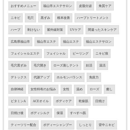
おすすめメニュー
福山市エステサロン
皮脂分泌
角質ケア
ニキビ
毛穴
黒ずみ
根本改善
ハーブトリートメント
ハーブ
剥けない
紫外線対策
UVケア
間違ったスキンケア
広島県福山市
福山市エステ
福山エステ
福山エステサロン
フェイシャルエステ
フェイシャル
ピーリング
ニキビ痕
毛穴黒ずみ
毛穴開き
ローズ蒸しテント
妊活
温活
デトックス
代謝アップ
ホルモンバランス
免疫力
自律神経
女性特有のお悩み
女性
温め
ローズ
癒し
ビタミンA
ACEオイル
ボディケア
乾燥肌
日焼け
日焼け後
ボディシルク
保湿
すべすべ肌
ティーツリー配合
ボディーシャンプー
しっとり
背中ニキビ