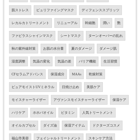
肌ストレス
ピュリファイングマスク
ディフェンススプリッツ
レカルカトリートメント
リニューアル
幹細胞
潤い
艶
ファビラスシャインマスク
シートマスク
ターンオーバーの乱れ
秋の紫外線対策
お肌の水分量
夏のダメージ
ダメージ肌
湿度調整
気温の変化
気温の差
バリア機能
生活習慣
CFセラムアドバンス
保湿成分
MAAs
乾燥対策
ピュアモイストUVミネラル
日焼け止め
美肌ケア
モイスチャーライザー
アヴァンスモイスチャーライザー
保湿ケア
ハリケア
ホホバオイル
ビタミン
人気トリートメント
オイルカプセル
ダイズ油
保湿アイテム
ドクターズコスメ
福山市美容
フェイシャルトリートメント
スキンケア方法