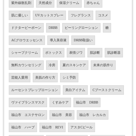
紫外線散乱剤
天然成分
保湿クリーム
赤ちゃん
肌に優しい
UVカットスプレー
フレグランス
コスメ
ドクタービーボーン
DRBB
ピーリングローション
糖
ACグロウエッセンス
導入美容液
DRBB取扱い
シャープクリーム
ボトックス
表情ジワ
肌診断
肌診断器
無料カウンセリング
冷房
夏のスキンケア
未来の肌作り
芸能人愛用
美肌の作り方
シミ予防
ルーセントプレップローション
美白アイテム
Cブーストクリーム
ヴァイブランスマスク
くすみケア
福山市 DRBB
福山市 エステサロン
福山市 美容
福山市 レカルカ
福山市 ハーブ
福山市 REVI
アスタCピール