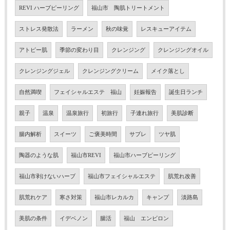
REVI ハーブピーリング
福山市 陶肌トリートメント
ストレス発散法
ラーメン
秋の味覚
レスキューアイテム
アトピー肌
季節の変わり目
クレンジング
クレンジングオイル
クレンジングジェル
クレンジングクリーム
メイク落とし
自然満喫
フェイシャルエステ 福山
妊娠報告
誕生日ランチ
親子
温泉
温泉旅行
初旅行
子連れ旅行
美肌診断
腸内解析
スイーツ
ご褒美時間
サブレ
ツヤ肌
陶器のような肌
福山市REVI
福山市ハーブピーリング
福山市剥けないハーブ
福山市フェイシャルエステ
肌荒れ改善
肌荒れケア
寒さ対策
福山市レカルカ
キャンプ
淡路島
美肌の条件
イデベノン
腸活
福山 エンビロン