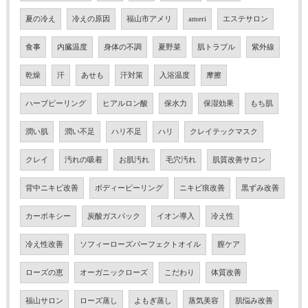
夏の冷え
冷えの原因
福山市アメリ
ameri
エステサロン
食事
内臓温度
身体の不調
夏野菜
肌トラブル
紫外線
乾燥
汗
あせも
汗対策
入浴温度
摩擦
ハーブピーリング
ヒアルロン酸
保水力
保湿効果
もち肌
潤い肌
潤い不足
ハリ不足
ハリ
クレイテックマスク
クレイ
汚れの吸着
お肌汚れ
毛穴汚れ
肌質改善サロン
背中ニキビ改善
ボディーピーリング
ニキビ痕改善
黒ずみ改善
カーボキシー
炭酸ガスパック
イオン導入
冷え性
冷え性改善
ソフィーローズパーフェクトオイル
膣ケア
ローズの恵
オーガニックローズ
こだわり
体質改善
福山サロン
ローズ蒸し
よもぎ蒸し
蒸気美容
肌悩み改善