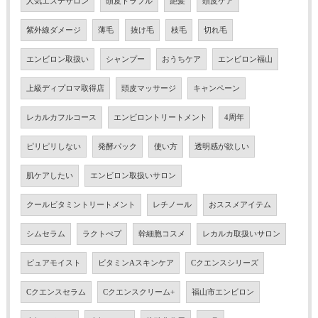
人気エステサロン
頭皮トラブル
艶髪
頭皮ケア
紫外線ダメージ
薄毛
抜け毛
枝毛
切れ毛
エンビロン取扱い
シャンプー
おうちケア
エンビロン福山
上級ディプロマ取得店
頭皮マッサージ
キャンペーン
レカルカフルコース
エンビロントリートメント
4周年
ピリピリしない
発酵パック
使い方
透明感が欲しい
肌ケアしたい
エンビロン取扱いサロン
クールビタミントリートメント
レチノール
おススメアイテム
シムセラム
ラクトぺプ
幹細胞コスメ
レカルカ取扱いサロン
ピュアモイスト
ビタミンAスキンケア
Cクエンスシリーズ
Cクエンスセラム
Cクエンスクリーム+
福山市エンビロン