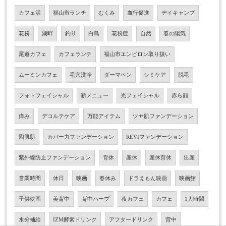
カフェ活
福山市ランチ
むくみ
血行促進
デイキャンプ
花粉
湖畔
釣り
白鳥
花粉症
自然
春の陽気
尾道カフェ
カフェランチ
福山市エンビロン取り扱い
ムーミンカフェ
毛穴洗浄
ダーマペン
シミケア
脱毛
フォトフェイシャル
新メニュー
光フェイシャル
赤ら顔
痒み
デコルテケア
万能アイテム
ツヤ肌ファンデーション
陶肌肌
カバー力ファンデーション
REVIファンデーション
紫外線防止ファンデーション
育休
産休
産休育休
出産
営業時間
休日
映画
春休み
ドラえもん映画
映画館
子供映画
美背中
背中ハーブ
夜カフェ
カフェ
1人時間
水分補給
IZM酵素ドリンク
アフタードリンク
背中