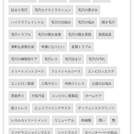
詰まり毛穴
毛穴エクストラクション
毛穴の黒ずみ
ハイドラフェイシャル
毛穴の仕組み
毛穴の悩み
開き毛穴
毛穴トラブル
毛穴の開き改善
毛穴の開き原因
原因追及
過剰な皮脂分泌
奇麗になりたい
皮脂トラブル
毛穴の種類別ケア
毛穴レス
毛穴詰まり
毛穴の汚れ
トリートメントコース
フェイシャルコース
エンビロンエステ
エンビロン取扱
人気サロン
外的ストレス
お肌のお悩み
美肌作り
大気汚染
エンビロン新製品
ホームケア
肌ストレス
ピュリファイングマスク
ディフェンススプリッツ
レカルカトリートメント
リニューアル
幹細胞
潤い
艶
ファビラスシャインマスク
シートマスク
ターンオーバーの乱れ