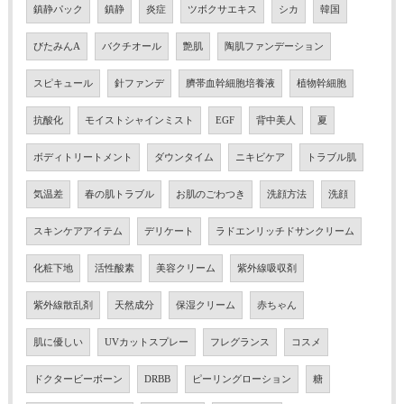
鎮静パック
鎮静
炎症
ツボクサエキス
シカ
韓国
びたみんA
バクチオール
艶肌
陶肌ファンデーション
スピキュール
針ファンデ
臍帯血幹細胞培養液
植物幹細胞
抗酸化
モイストシャインミスト
EGF
背中美人
夏
ボディトリートメント
ダウンタイム
ニキビケア
トラブル肌
気温差
春の肌トラブル
お肌のごわつき
洗顔方法
洗顔
スキンケアアイテム
デリケート
ラドエンリッチドサンクリーム
化粧下地
活性酸素
美容クリーム
紫外線吸収剤
紫外線散乱剤
天然成分
保湿クリーム
赤ちゃん
肌に優しい
UVカットスプレー
フレグランス
コスメ
ドクタービーボーン
DRBB
ピーリングローション
糖