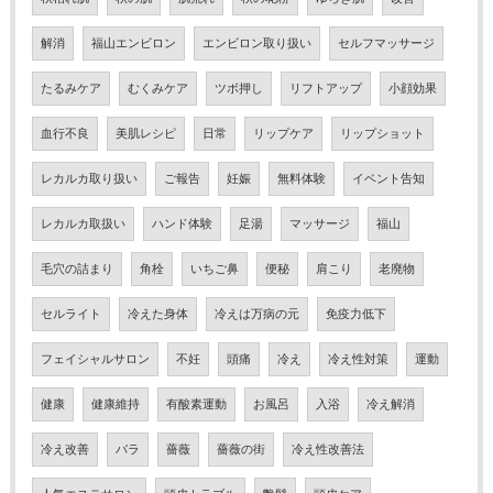
解消
福山エンビロン
エンビロン取り扱い
セルフマッサージ
たるみケア
むくみケア
ツボ押し
リフトアップ
小顔効果
血行不良
美肌レシピ
日常
リップケア
リップショット
レカルカ取り扱い
ご報告
妊娠
無料体験
イベント告知
レカルカ取扱い
ハンド体験
足湯
マッサージ
福山
毛穴の詰まり
角栓
いちご鼻
便秘
肩こり
老廃物
セルライト
冷えた身体
冷えは万病の元
免疫力低下
フェイシャルサロン
不妊
頭痛
冷え
冷え性対策
運動
健康
健康維持
有酸素運動
お風呂
入浴
冷え解消
冷え改善
バラ
薔薇
薔薇の街
冷え性改善法