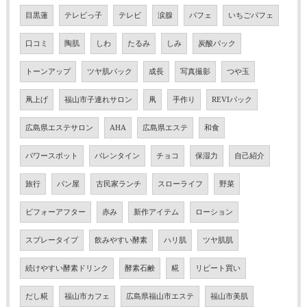
目黒蓮
テレビっ子
テレビ
涙腺
パフェ
いちごパフェ
口コミ
陶肌
しわ
たるみ
しみ
炭酸パック
トーンアップ
ツヤ肌パック
成長
写真撮影
つや玉
凧上げ
福山市子連れサロン
凧
手作り
REVIパック
広島県エステサロン
AHA
広島県エステ
和食
パワースポット
バレンタイン
チョコ
保湿力
自己紹介
旅行
パン屋
古民家ランチ
スローライフ
野菜
ビフォーアフター
赤み
新作アイテム
ローション
スプレータイプ
飲みやすい酵素
ハリ肌
ツヤ肌肌
続けやすい酵素ドリンク
酵素石鹸
糀
リピート買い
だし糀
福山市カフェ
広島県福山市エステ
福山市美肌