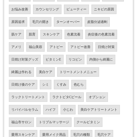
お悩み改善
カウンセリング
ビューティー
ニキビの原因
原因追求
毛穴の開き
ターンオーバー
皮脂分泌過剰
肌ケア
肌育
スキンケア
色素沈着
炎症後の色素沈着
アメリ
福山美容
アトピー
アトピー改善
日焼け対策
日焼け対策グッズ
ビタミンE
リコピン
内側から綺麗に
綺麗は作れる
美白ケア
トリートメントメニュー
日焼け後のケア
シミ
くすみ
色むら
ラックトリートメント
ラクトビタCピール
オプション
リバイバルセラム
ハイフ
小じわ
美白ケアトリートメント
福山市サロン
トリプルマッサージ
クールビタミン
愛用スキンケア
愛用メイク用品
毛穴の種類
毛穴ケア