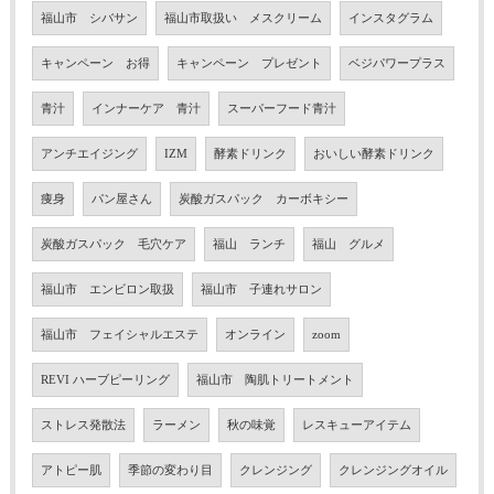
福山市 シバサン
福山市取扱い メスクリーム
インスタグラム
キャンペーン お得
キャンペーン プレゼント
ベジパワープラス
青汁
インナーケア 青汁
スーパーフード青汁
アンチエイジング
IZM
酵素ドリンク
おいしい酵素ドリンク
痩身
パン屋さん
炭酸ガスパック カーボキシー
炭酸ガスパック 毛穴ケア
福山 ランチ
福山 グルメ
福山市 エンビロン取扱
福山市 子連れサロン
福山市 フェイシャルエステ
オンライン
zoom
REVI ハーブピーリング
福山市 陶肌トリートメント
ストレス発散法
ラーメン
秋の味覚
レスキューアイテム
アトピー肌
季節の変わり目
クレンジング
クレンジングオイル