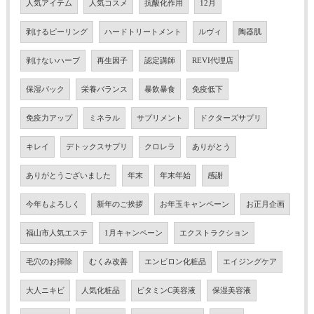
人気アイテム
人気コスメ
抗酸化作用
12月
剥けるピーリング
ハードトリートメント
ルヴィ
陶器肌
剥けないハーブ
再生因子
認定講師
REVI代理店
保湿パック
栄養バランス
暴飲暴食
免疫低下
免疫力アップ
ミネラル
サプリメント
ドクターズサプリ
キレイ
デトックスサプリ
クロレラ
ありがとう
ありがとうございました
年末
年末年始
感謝
今年もよろしく
新年のご挨拶
お年玉キャンペーン
お正月企画
福山市人気エステ
1月キャンペーン
エクストラクション
毛穴のお掃除
むくみ改善
エンビロン化粧品
エイジングケア
大人ニキビ
人気化粧品
ビタミンC美容液
保湿美容液