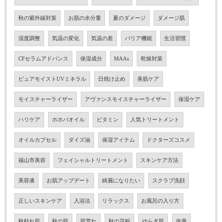
秋の紫外線対策
お肌の水分量
夏のダメージ
ダメージ肌
湿度調整
気温の変化
気温の差
バリア機能
生活習慣
CFセラムアドバンス
保湿成分
MAAs
乾燥対策
ピュアモイストUVミネラル
日焼け止め
美肌ケア
モイスチャーライザー
アヴァンスモイスチャーライザー
保湿ケア
ハリケア
ホホバオイル
ビタミン
人気トリートメント
オイルカプセル
ダイズ油
保湿アイテム
ドクターズコスメ
福山市美容
フェイシャルトリートメント
スキンケア方法
美容液
お肌アップデート
綺麗になりたい
スクラブ洗顔
正しいスキンケア
入浴法
リラックス
お風呂の入り方
秋枯れ肌
秋の肌
肌荒れ
秋の花粉
ゆらぎ肌
改善