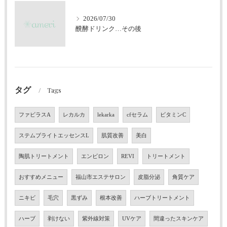
2026/07/30
醗酵ドリンク…その後
タグ
Tags
ファビラスA
レカルカ
lekarka
cfセラム
ビタミンC
ステムブライトエッセンスL
肌質改善
美白
陶肌トリートメント
エンビロン
REVI
トリートメント
おすすめメニュー
福山市エステサロン
皮脂分泌
角質ケア
ニキビ
毛穴
黒ずみ
根本改善
ハーブトリートメント
ハーブ
剥けない
紫外線対策
UVケア
間違ったスキンケア