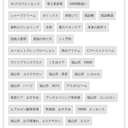
ACグロウエッセンス
導入美容液
DRBB取扱い
シャープクリーム
ボトックス
表情ジワ
肌診断
肌診断器
無料カウンセリング
冷房
夏のスキンケア
未来の肌作り
芸能人愛用
美肌の作り方
シミ予防
ルーセントプレップローション
美白アイテム
Cブーストクリーム
ヴァイブランスマスク
くすみケア
福山市 DRBB
福山市 エステサロン
福山市 美容
福山市 レカルカ
福山市 ハーブ
福山市 REVI
アスタCピール
角質ケア おすすめ
アンチエイジング美容液
福山市 エンビロン
ヒアルロン酸美容液
乾燥肌 おすすめ
DRBB エッセンス
福山市 お子様連れ エステサロン
福山市 エステ