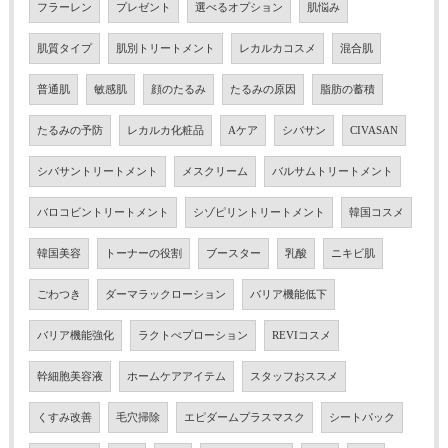
フラーレン
プレゼント
選べるオプション
肌悩み
肌質タイプ
肌別トリートメント
レカルカコスメ
混合肌
普通肌
敏感肌
顔のたるみ
たるみの原因
脂肪の蓄積
たるみの予防
レカルカ化粧品
Aケア
シバサン
CIVASAN
シバサントリートメント
メスクリーム
バルサムトリートメント
バロコビントリートメント
シゾピリントリートメント
韓国コスメ
韓国美容
トーナーの役割
ブースター
乳酸
ニキビ肌
ごわつき
ダーマラックローション
バリア機能低下
バリア機能強化
ラクトぺプローション
REVIコスメ
幹細胞美容液
ホームケアアイテム
スタッフおススメ
くすみ改善
毛穴掃除
エピダームプラスマスク
シートパック