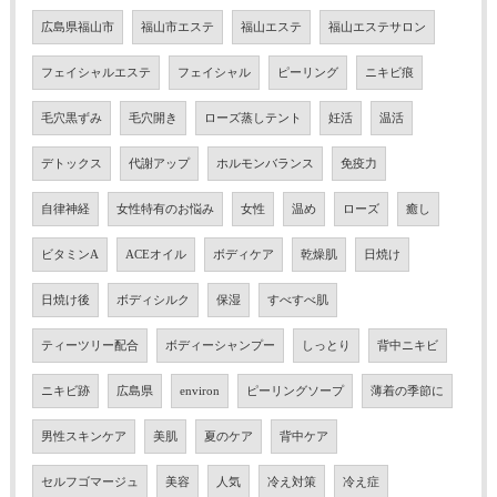
広島県福山市
福山市エステ
福山エステ
福山エステサロン
フェイシャルエステ
フェイシャル
ピーリング
ニキビ痕
毛穴黒ずみ
毛穴開き
ローズ蒸しテント
妊活
温活
デトックス
代謝アップ
ホルモンバランス
免疫力
自律神経
女性特有のお悩み
女性
温め
ローズ
癒し
ビタミンA
ACEオイル
ボディケア
乾燥肌
日焼け
日焼け後
ボディシルク
保湿
すべすべ肌
ティーツリー配合
ボディーシャンプー
しっとり
背中ニキビ
ニキビ跡
広島県
environ
ピーリングソープ
薄着の季節に
男性スキンケア
美肌
夏のケア
背中ケア
セルフゴマージュ
美容
人気
冷え対策
冷え症