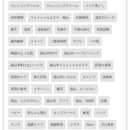
クレンジングジェル
クレンジングクリーム
メイク落とし
自然満喫
フェイシャルエステ 福山
妊娠報告
誕生日ランチ
親子
温泉
温泉旅行
初旅行
子連れ旅行
美肌診断
腸内解析
スイーツ
ご褒美時間
サブレ
ツヤ肌
陶器のような肌
福山市REVI
福山市ハーブピーリング
福山市剥けないハーブ
福山市フェイシャルエステ
肌荒れ改善
肌荒れケア
寒さ対策
福山市レカルカ
キャンプ
淡路島
美肌の条件
イデベノン
腸活
福山 エンビロン
福山 エステサロン
福山市 アメリ
福山 DRBB
読書
ベビー
赤ちゃん連れ
キッズスペース
敏感
パック
ランチ
薬膳スープ
薬膳料理
ドラマ
Silent
川口春奈