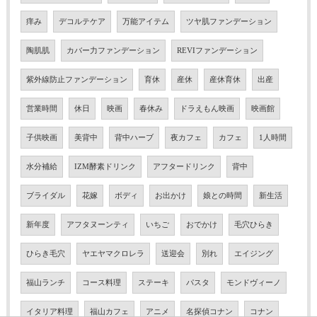
痒み
デコルテケア
万能アイテム
ツヤ肌ファンデーション
陶肌肌
カバー力ファンデーション
REVIファンデーション
紫外線防止ファンデーション
育休
産休
産休育休
出産
営業時間
休日
映画
春休み
ドラえもん映画
映画館
子供映画
美背中
背中ハーブ
夜カフェ
カフェ
1人時間
水分補給
IZM酵素ドリンク
アフタードリンク
背中
ブライダル
花嫁
ボディ
お出かけ
娘との時間
新生活
新年度
アフタヌーンティ
いちご
おでかけ
毛穴ひらき
ひらき毛穴
ヤエヤマクロレラ
送迎会
別れ
エイジング
福山ランチ
コース料理
ステーキ
パスタ
モンドヴィーノ
イタリア料理
福山カフェ
アニメ
名探偵コナン
コナン