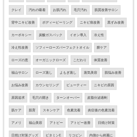
クレイ
汚れの吸着
お肌汚れ
毛穴汚れ
肌質改善サロン
背中ニキビ改善
ボディーピーリング
ニキビ痕改善
黒ずみ改善
カーボキシー
炭酸ガスパック
イオン導入
冷え性
冷え性改善
ソフィーローズパーフェクトオイル
膣ケア
ローズの恵
オーガニックローズ
こだわり
体質改善
福山サロン
ローズ蒸し
よもぎ蒸し
蒸気美容
肌悩み改善
お悩み改善
カウンセリング
ビューティー
ニキビの原因
原因追求
毛穴の開き
ターンオーバー
皮脂分泌過剰
肌ケア
肌育
スキンケア
色素沈着
炎症後の色素沈着
アメリ
福山美容
アトピー
アトピー改善
日焼け対策
日焼け対策グッズ
ビタミンE
リコピン
内側から綺麗に