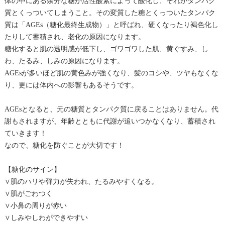
体の中にある余分な糖が活性酸素によって酸化し、それがタンパク
質とくっついてしまうこと。その変質した糖とくっついたタンパク
質は「AGEs（糖化最終生成物）」と呼ばれ、硬くなったり褐色化し
たりして蓄積され、老化の原因になります。
糖化すると肌の透明感が低下し、ゴワゴワした肌、黄ぐすみ、し
わ、たるみ、しみの原因になります。
AGEsが多いほど肌の黄色みが強くなり、髪のコシや、ツヤもなくな
り、更には体内への影響もあるそうです。
AGEsとなると、元の糖質とタンパク質に戻ることはありません。代
謝もされますが、年齢とともに代謝が追いつかなくなり、蓄積され
ていきます！
なので、糖化を防ぐことが大切です！
【糖化のサイン】
∨肌のハリや弾力が失われ、たるみやすくなる。
∨肌がごわつく
∨小鼻の周りが赤い
∨しみやしわができやすい