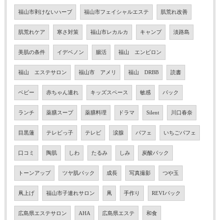
福山市剥けないハーブ
福山市フェイシャルエステ
肌荒れ改善
肌荒れケア
寒さ対策
福山市レカルカ
キャンプ
淡路島
美肌の条件
イデベノン
腸活
福山 エンビロン
福山 エステサロン
福山市 アメリ
福山 DRBB
読書
ベビー
赤ちゃん連れ
キッズスペース
敏感
パック
ランチ
薬膳スープ
薬膳料理
ドラマ
Silent
川口春奈
目黒蓮
テレビっ子
テレビ
涙腺
パフェ
いちごパフェ
口コミ
陶肌
しわ
たるみ
しみ
炭酸パック
トーンアップ
ツヤ肌パック
成長
写真撮影
つや玉
凧上げ
福山市子連れサロン
凧
手作り
REVIパック
広島県エステサロン
AHA
広島県エステ
和食