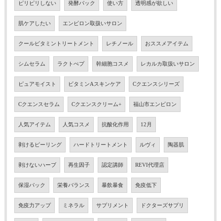
ピリピリしない
発酵パック
使い方
透明感が欲しい
肌ケアしたい
エンビロン取扱いサロン
クールビタミントリートメント
レチノール
おススメアイテム
シムセラム
ラクトぺプ
幹細胞コスメ
レカルカ取扱いサロン
ピュアモイスト
ビタミンAスキンケア
Cクエンスシリーズ
Cクエンスセラム
Cクエンスクリーム+
福山市エンビロン
人気アイテム
人気コスメ
抗酸化作用
12月
剥けるピーリング
ハードトリートメント
ルヴィ
陶器肌
剥けないハーブ
再生因子
認定講師
REVI代理店
保湿パック
栄養バランス
暴飲暴食
免疫低下
免疫力アップ
ミネラル
サプリメント
ドクターズサプリ