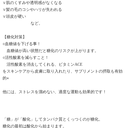
∨肌のくすみや透明感がなくなる
∨髪の毛のコシやハリが失われる
∨頭皮が硬い
など。
【糖化対策】
○血糖値を下げる事！
血糖値が高い状態だと糖化のリスクが上がります。
○活性酸素を減らすこと！
活性酸素を消去してくれる、ビタミンACE
をスキンケアから皮膚に取り入れたり、サプリメントの摂取も有効
的⭐︎
他には、ストレスを溜めない、適度な運動も効果的です！
「糖」が「酸化」してタンパク質とくっつくのが糖化。
糖化の最初は酸化から始まります。