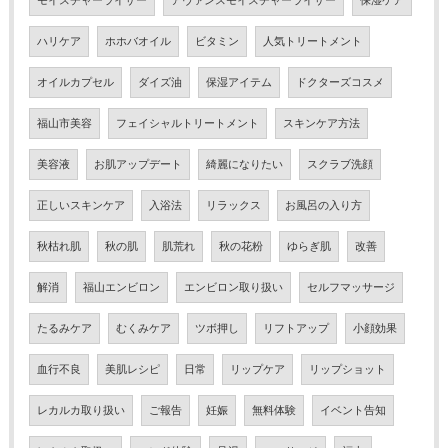
モイスチャーライザー
アヴァンスモイスチャーライザー
保湿ケア
ハリケア
ホホバオイル
ビタミン
人気トリートメント
オイルカプセル
ダイズ油
保湿アイテム
ドクターズコスメ
福山市美容
フェイシャルトリートメント
スキンケア方法
美容液
お肌アップデート
綺麗になりたい
スクラブ洗顔
正しいスキンケア
入浴法
リラックス
お風呂の入り方
秋枯れ肌
秋の肌
肌荒れ
秋の花粉
ゆらぎ肌
改善
解消
福山エンビロン
エンビロン取り扱い
セルフマッサージ
たるみケア
むくみケア
ツボ押し
リフトアップ
小顔効果
血行不良
美肌レシピ
日常
リップケア
リップショット
レカルカ取り扱い
ご報告
妊娠
無料体験
イベント告知