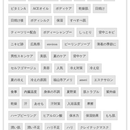
ビタミンA
ACEオイル
ボディケア
乾燥肌
日焼け
日焼け後
ボディシルク
保湿
すべすべ肌
ティーツリー配合
ボディーシャンプー
しっとり
背中ニキビ
ニキビ跡
広島県
environ
ピーリングソープ
薄着の季節に
男性スキンケア
美肌
夏のケア
背中ケア
セルフゴマージュ
美容
人気
冷え対策
冷え症
夏の冷え
冷えの原因
福山市アメリ
ameri
エステサロン
食事
内臓温度
身体の不調
夏野菜
肌トラブル
紫外線
乾燥
汗
あせも
汗対策
入浴温度
摩擦
ハーブピーリング
ヒアルロン酸
保水力
保湿効果
もち肌
潤い肌
潤い不足
ハリ不足
ハリ
クレイテックマスク