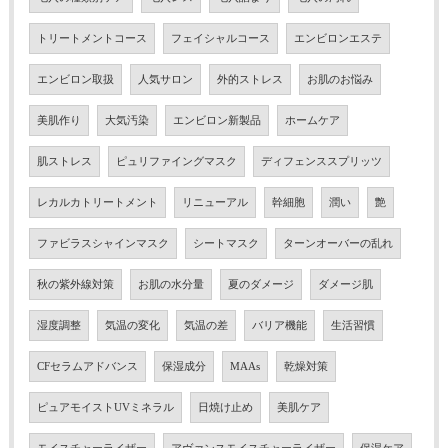
トリートメントコース
フェイシャルコース
エンビロンエステ
エンビロン取扱
人気サロン
外的ストレス
お肌のお悩み
美肌作り
大気汚染
エンビロン新製品
ホームケア
肌ストレス
ピュリファイングマスク
ディフェンススプリッツ
レカルカトリートメント
リニューアル
幹細胞
潤い
艶
ファビラスシャインマスク
シートマスク
ターンオーバーの乱れ
秋の紫外線対策
お肌の水分量
夏のダメージ
ダメージ肌
湿度調整
気温の変化
気温の差
バリア機能
生活習慣
CFセラムアドバンス
保湿成分
MAAs
乾燥対策
ピュアモイストUVミネラル
日焼け止め
美肌ケア