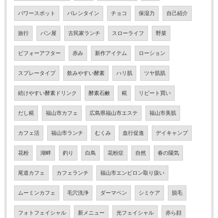
パワースポット
バレンタイン
チョコ
保湿力
自己紹介
旅行
パン屋
古民家ランチ
スローライフ
野菜
ビフォーアフター
赤み
新作アイテム
ローション
スプレータイプ
飲みやすい酵素
ハリ肌
ツヤ肌肌
続けやすい酵素ドリンク
酵素石鹸
糀
リピート買い
だし糀
福山市カフェ
広島県福山市エステ
福山市美肌
カフェ活
福山市ランチ
むくみ
血行促進
デイキャンプ
花粉
湖畔
釣り
白鳥
花粉症
自然
春の陽気
尾道カフェ
カフェランチ
福山市エンビロン取り扱い
ムーミンカフェ
毛穴洗浄
ダーマペン
シミケア
脱毛
フォトフェイシャル
新メニュー
光フェイシャル
赤ら顔