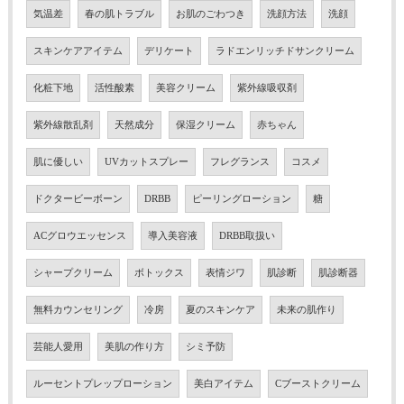
気温差
春の肌トラブル
お肌のごわつき
洗顔方法
洗顔
スキンケアアイテム
デリケート
ラドエンリッチドサンクリーム
化粧下地
活性酸素
美容クリーム
紫外線吸収剤
紫外線散乱剤
天然成分
保湿クリーム
赤ちゃん
肌に優しい
UVカットスプレー
フレグランス
コスメ
ドクタービーボーン
DRBB
ピーリングローション
糖
ACグロウエッセンス
導入美容液
DRBB取扱い
シャープクリーム
ボトックス
表情ジワ
肌診断
肌診断器
無料カウンセリング
冷房
夏のスキンケア
未来の肌作り
芸能人愛用
美肌の作り方
シミ予防
ルーセントプレップローション
美白アイテム
Cブーストクリーム