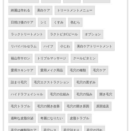
綺麗は作れる
美白ケア
トリートメントメニュー
日焼け後のケア
シミ
くすみ
色むら
ラックトリートメント
ラクトビタCピール
オプション
リバイバルセラム
ハイフ
小じわ
美白ケアトリートメント
福山市サロン
トリプルマッサージ
クールビタミン
愛用スキンケア
愛用メイク用品
毛穴の種類
毛穴ケア
詰まり毛穴
毛穴エクストラクション
毛穴の黒ずみ
ハイドラフェイシャル
毛穴の仕組み
毛穴の悩み
開き毛穴
毛穴トラブル
毛穴の開き改善
毛穴の開き原因
原因追及
過剰な皮脂分泌
奇麗になりたい
皮脂トラブル
毛穴の種類別ケア
毛穴レス
毛穴詰まり
毛穴の汚れ