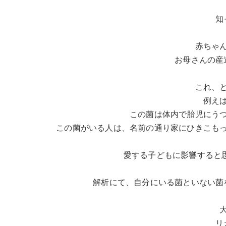
知
赤ちゃ
お母さんの産
これ、
例え
この菌は体内で胎児にう
この菌がいる人は、名前の通り家にひきこも
愛する子どもに影響すると
解析にて、自分にいる菌といない菌
リ