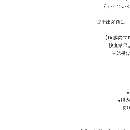
分かってい
是非出産前に、
【De腸内フロ
検査結果
※結果は
●腸
取