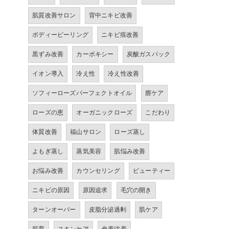
肌質改善サロン
背中ニキビ改善
ボディーピーリング
ニキビ痕改善
黒ずみ改善
カーボキシー
炭酸ガスパック
イオン導入
冷え性
冷え性改善
ソフィーローズパーフェクトオイル
膣ケア
ローズの恵
オーガニックローズ
こだわり
体質改善
福山サロン
ローズ蒸し
よもぎ蒸し
蒸気美容
肌悩み改善
お悩み改善
カウンセリング
ビューティー
ニキビの原因
原因追求
毛穴の開き
ターンオーバー
皮脂分泌過剰
肌ケア