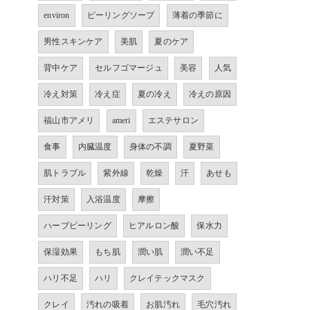
environ
ピーリングソープ
薄着の季節に
男性スキンケア
美肌
夏のケア
背中ケア
セルフゴマージュ
美容
人気
冷え対策
冷え症
夏の冷え
冷えの原因
福山市アメリ
ameri
エステサロン
食事
内臓温度
身体の不調
夏野菜
肌トラブル
紫外線
乾燥
汗
あせも
汗対策
入浴温度
摩擦
ハーブピーリング
ヒアルロン酸
保水力
保湿効果
もち肌
潤い肌
潤い不足
ハリ不足
ハリ
クレイテックマスク
クレイ
汚れの吸着
お肌汚れ
毛穴汚れ