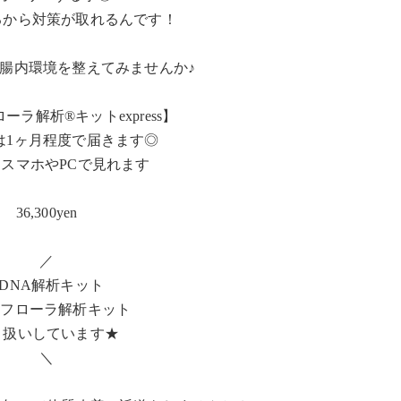
るから対策が取れるんです！
腸内環境を整えてみませんか♪
ーラ解析®︎キットexpress】
は1ヶ月程度で届きます◎
スマホやPCで見れます
36,300yen
／
●DNA解析キット
内フローラ解析キット
り扱いしています★
＼