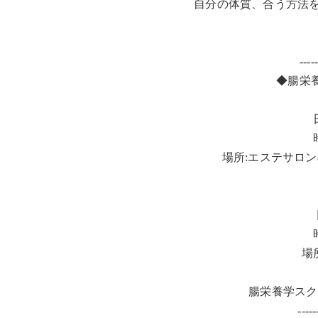
自分の体質、合う方法
----
◆腸栄
場所:エステサロンa
場
腸栄養学スク
-----