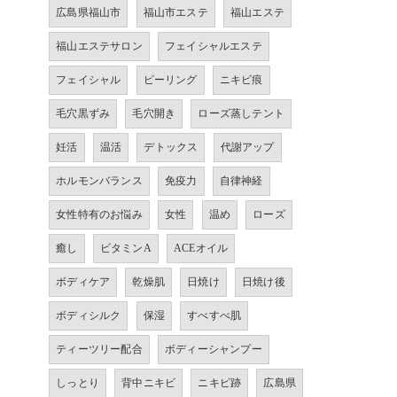
広島県福山市
福山市エステ
福山エステ
福山エステサロン
フェイシャルエステ
フェイシャル
ピーリング
ニキビ痕
毛穴黒ずみ
毛穴開き
ローズ蒸しテント
妊活
温活
デトックス
代謝アップ
ホルモンバランス
免疫力
自律神経
女性特有のお悩み
女性
温め
ローズ
癒し
ビタミンA
ACEオイル
ボディケア
乾燥肌
日焼け
日焼け後
ボディシルク
保湿
すべすべ肌
ティーツリー配合
ボディーシャンプー
しっとり
背中ニキビ
ニキビ跡
広島県