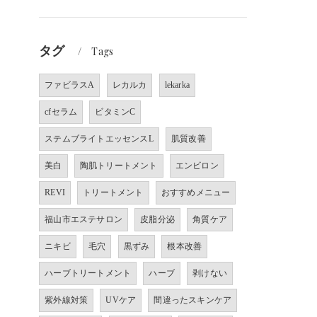
タグ
Tags
ファビラスA
レカルカ
lekarka
cfセラム
ビタミンC
ステムブライトエッセンスL
肌質改善
美白
陶肌トリートメント
エンビロン
REVI
トリートメント
おすすめメニュー
福山市エステサロン
皮脂分泌
角質ケア
ニキビ
毛穴
黒ずみ
根本改善
ハーブトリートメント
ハーブ
剥けない
紫外線対策
UVケア
間違ったスキンケア