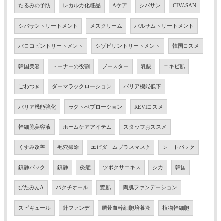
たるみの予防
レカルカ化粧品
Aケア
シバサン
CIVASAN
シバサントリートメント
メスクリーム
バルサムトリートメント
バロコビントリートメント
シゾピリントリートメント
韓国コスメ
韓国美容
トーナーの役割
ブースター
乳酸
ニキビ肌
ごわつき
ダーマラックローション
バリア機能低下
バリア機能強化
ラクトぺプローション
REVIコスメ
幹細胞美容液
ホームケアアイテム
スタッフおススメ
くすみ改善
毛穴掃除
エピダームプラスマスク
シートパック
鎮静パック
鎮静
炎症
ツボクサエキス
シカ
韓国
びたみんA
バクチオール
艶肌
陶肌ファンデーション
スピキュール
針ファンデ
臍帯血幹細胞培養液
植物幹細胞