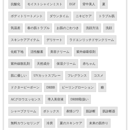
抗酸化
モイストシャインミスト
EGF
背中美人
夏
ボディトリートメント
ダウンタイム
ニキビケア
トラブル肌
気温差
春の肌トラブル
お肌のごわつき
洗顔方法
洗顔
スキンケアアイテム
デリケート
ラドエンリッチドサンクリーム
化粧下地
活性酸素
美容クリーム
紫外線吸収剤
紫外線散乱剤
天然成分
保湿クリーム
赤ちゃん
肌に優しい
UVカットスプレー
フレグランス
コスメ
ドクタービーボーン
DRBB
ピーリングローション
糖
ACグロウエッセンス
導入美容液
DRBB取扱い
シャープクリーム
ボトックス
表情ジワ
肌診断
肌診断器
無料カウンセリング
冷房
夏のスキンケア
未来の肌作り