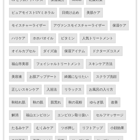
ピュアモイストUVミネラル
日焼け止め
美肌ケア
モイスチャーライザー
アヴァンスモイスチャーライザー
保湿ケア
ハリケア
ホホバオイル
ビタミン
人気トリートメント
オイルカプセル
ダイズ油
保湿アイテム
ドクターズコスメ
福山市美容
フェイシャルトリートメント
スキンケア方法
美容液
お肌アップデート
綺麗になりたい
スクラブ洗顔
正しいスキンケア
入浴法
リラックス
お風呂の入り方
秋枯れ肌
秋の肌
肌荒れ
秋の花粉
ゆらぎ肌
改善
解消
福山エンビロン
エンビロン取り扱い
セルフマッサージ
たるみケア
むくみケア
ツボ押し
リフトアップ
小顔効果