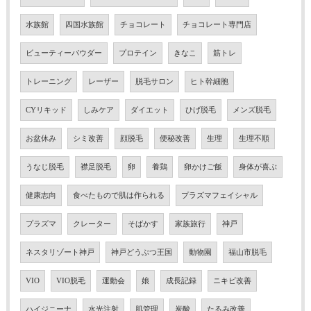
水族館
四国水族館
チョコレート
チョコレート専門店
ビューティーパウダー
プロテイン
きなこ
筋トレ
トレーニング
レーザー
脱毛サロン
ヒト幹細胞
CYリキッド
しみケア
ダイエット
ひげ脱毛
メンズ脱毛
お盆休み
シミ改善
顔脱毛
便秘改善
生理
生理不順
うなじ脱毛
襟足脱毛
卵
養鶏
卵かけご飯
身体が喜ぶ
健康志向
食べたもので肌は作られる
プラズマフェイシャル
プラズマ
クレーター
そばかす
家族旅行
神戸
ネスタリゾート神戸
神戸どうぶつ王国
動物園
福山市脱毛
VIO
VIO脱毛
運動会
娘
成長記録
ニキビ改善
ハイジニーナ
水光注射
肌管理
炭酸
たるみ改善