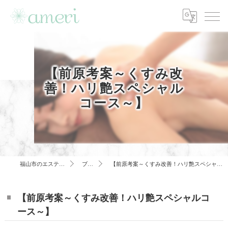
【前原考案～くすみ改
善！ハリ艶スペシャル
コース～】
福山市のエステはameri
ブログ
【前原考案～くすみ改善！ハリ艶スペシャルコース～】
【前原考案～くすみ改善！ハリ艶スペシャルコ
ース～】