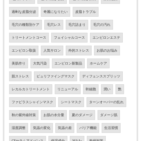
過剰な皮脂分泌
奇麗になりたい
皮脂トラブル
毛穴の種類別ケア
毛穴レス
毛穴詰まり
毛穴の汚れ
トリートメントコース
フェイシャルコース
エンビロンエステ
エンビロン取扱
人気サロン
外的ストレス
お肌のお悩み
美肌作り
大気汚染
エンビロン新製品
ホームケア
肌ストレス
ピュリファイングマスク
ディフェンススプリッツ
レカルカトリートメント
リニューアル
幹細胞
潤い
艶
ファビラスシャインマスク
シートマスク
ターンオーバーの乱れ
秋の紫外線対策
お肌の水分量
夏のダメージ
ダメージ肌
湿度調整
気温の変化
気温の差
バリア機能
生活習慣
CFセラムアドバンス
保湿成分
MAAs
乾燥対策