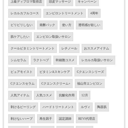
上級ディプロマ取得店
頭皮マッサージ
キャンペーン
レカルカフルコース
エンビロントリートメント
4周年
ピリピリしない
発酵パック
使い方
透明感が欲しい
肌ケアしたい
エンビロン取扱いサロン
クールビタミントリートメント
レチノール
おススメアイテム
シムセラム
ラクトぺプ
幹細胞コスメ
レカルカ取扱いサロン
ピュアモイスト
ビタミンAスキンケア
Cクエンスシリーズ
Cクエンスセラム
Cクエンスクリーム+
福山市エンビロン
人気アイテム
人気コスメ
抗酸化作用
12月
剥けるピーリング
ハードトリートメント
ルヴィ
陶器肌
剥けないハーブ
再生因子
認定講師
REVI代理店