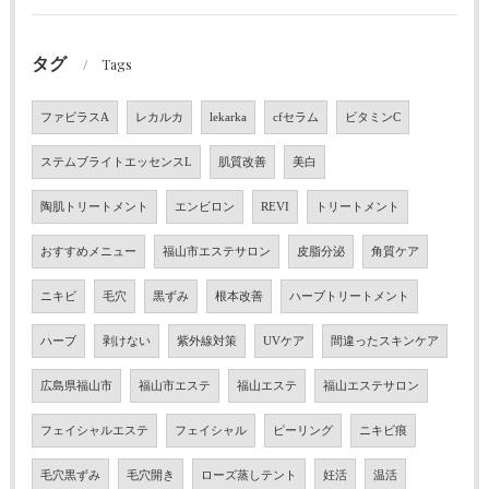
タグ
Tags
ファビラスA
レカルカ
lekarka
cfセラム
ビタミンC
ステムブライトエッセンスL
肌質改善
美白
陶肌トリートメント
エンビロン
REVI
トリートメント
おすすめメニュー
福山市エステサロン
皮脂分泌
角質ケア
ニキビ
毛穴
黒ずみ
根本改善
ハーブトリートメント
ハーブ
剥けない
紫外線対策
UVケア
間違ったスキンケア
広島県福山市
福山市エステ
福山エステ
福山エステサロン
フェイシャルエステ
フェイシャル
ピーリング
ニキビ痕
毛穴黒ずみ
毛穴開き
ローズ蒸しテント
妊活
温活