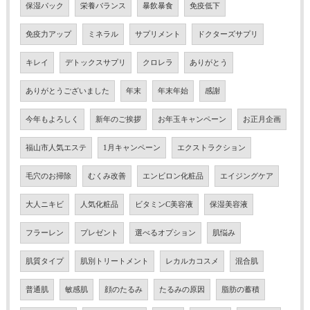
保湿パック
栄養バランス
暴飲暴食
免疫低下
免疫力アップ
ミネラル
サプリメント
ドクターズサプリ
キレイ
デトックスサプリ
クロレラ
ありがとう
ありがとうございました
年末
年末年始
感謝
今年もよろしく
新年のご挨拶
お年玉キャンペーン
お正月企画
福山市人気エステ
1月キャンペーン
エクストラクション
毛穴のお掃除
むくみ改善
エンビロン化粧品
エイジングケア
大人ニキビ
人気化粧品
ビタミンC美容液
保湿美容液
フラーレン
プレゼント
選べるオプション
肌悩み
肌質タイプ
肌別トリートメント
レカルカコスメ
混合肌
普通肌
敏感肌
顔のたるみ
たるみの原因
脂肪の蓄積