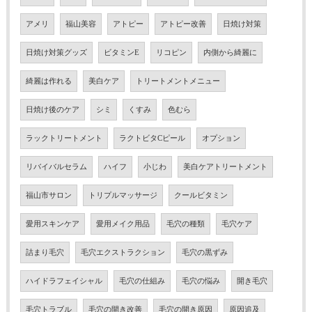
アメリ
福山美容
アトピー
アトピー改善
日焼け対策
日焼け対策グッズ
ビタミンE
リコピン
内側から綺麗に
綺麗は作れる
美白ケア
トリートメントメニュー
日焼け後のケア
シミ
くすみ
色むら
ラックトリートメント
ラクトビタCピール
オプション
リバイバルセラム
ハイフ
小じわ
美白ケアトリートメント
福山市サロン
トリプルマッサージ
クールビタミン
愛用スキンケア
愛用メイク用品
毛穴の種類
毛穴ケア
詰まり毛穴
毛穴エクストラクション
毛穴の黒ずみ
ハイドラフェイシャル
毛穴の仕組み
毛穴の悩み
開き毛穴
毛穴トラブル
毛穴の開き改善
毛穴の開き原因
原因追及