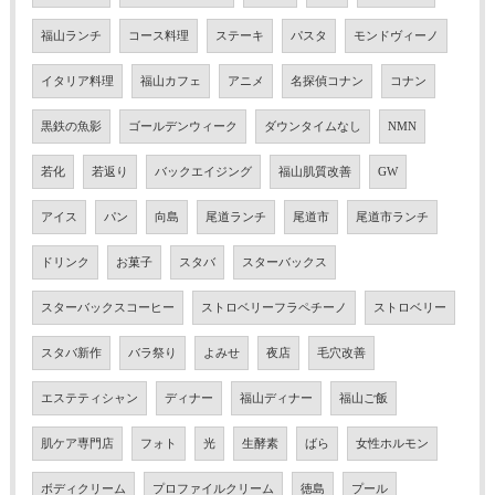
福山ランチ
コース料理
ステーキ
パスタ
モンドヴィーノ
イタリア料理
福山カフェ
アニメ
名探偵コナン
コナン
黒鉄の魚影
ゴールデンウィーク
ダウンタイムなし
NMN
若化
若返り
バックエイジング
福山肌質改善
GW
アイス
パン
向島
尾道ランチ
尾道市
尾道市ランチ
ドリンク
お菓子
スタバ
スターバックス
スターバックスコーヒー
ストロベリーフラペチーノ
ストロベリー
スタバ新作
バラ祭り
よみせ
夜店
毛穴改善
エステティシャン
ディナー
福山ディナー
福山ご飯
肌ケア専門店
フォト
光
生酵素
ばら
女性ホルモン
ボディクリーム
プロファイルクリーム
徳島
プール