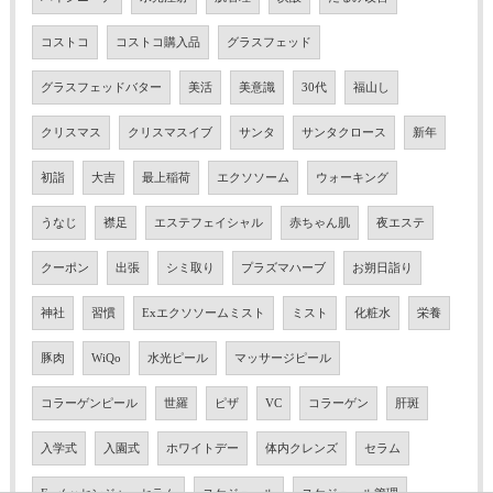
コストコ
コストコ購入品
グラスフェッド
グラスフェッドバター
美活
美意識
30代
福山し
クリスマス
クリスマスイブ
サンタ
サンタクロース
新年
初詣
大吉
最上稲荷
エクソソーム
ウォーキング
うなじ
襟足
エステフェイシャル
赤ちゃん肌
夜エステ
クーポン
出張
シミ取り
プラズマハーブ
お朔日詣り
神社
習慣
Exエクソソームミスト
ミスト
化粧水
栄養
豚肉
WiQo
水光ピール
マッサージピール
コラーゲンピール
世羅
ピザ
VC
コラーゲン
肝斑
入学式
入園式
ホワイトデー
体内クレンズ
セラム