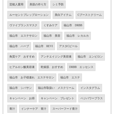
芸能人愛用
美肌の作り方
シミ予防
ルーセントプレップローション
美白アイテム
Cブーストクリーム
ヴァイブランスマスク
くすみケア
福山市 DRBB
福山市 エステサロン
福山市 美容
福山市 レカルカ
福山市 ハーブ
福山市 REVI
アスタCピール
角質ケア おすすめ
アンチエイジング美容液
福山市 エンビロン
ヒアルロン酸美容液
乾燥肌 おすすめ
DRBB エッセンス
福山市 お子様連れ エステサロン
福山市 エステ
福山市 シバサン
福山市取扱い メスクリーム
インスタグラム
キャンペーン お得
キャンペーン プレゼント
ベジパワープラス
青汁
インナーケア 青汁
スーパーフード青汁