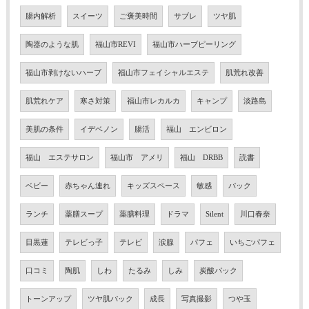
腸内解析
スイーツ
ご褒美時間
サブレ
ツヤ肌
陶器のような肌
福山市REVI
福山市ハーブピーリング
福山市剥けないハーブ
福山市フェイシャルエステ
肌荒れ改善
肌荒れケア
寒さ対策
福山市レカルカ
キャンプ
淡路島
美肌の条件
イデベノン
腸活
福山 エンビロン
福山 エステサロン
福山市 アメリ
福山 DRBB
読書
ベビー
赤ちゃん連れ
キッズスペース
敏感
パック
ランチ
薬膳スープ
薬膳料理
ドラマ
Silent
川口春奈
目黒蓮
テレビっ子
テレビ
涙腺
パフェ
いちごパフェ
口コミ
陶肌
しわ
たるみ
しみ
炭酸パック
トーンアップ
ツヤ肌パック
成長
写真撮影
つや玉