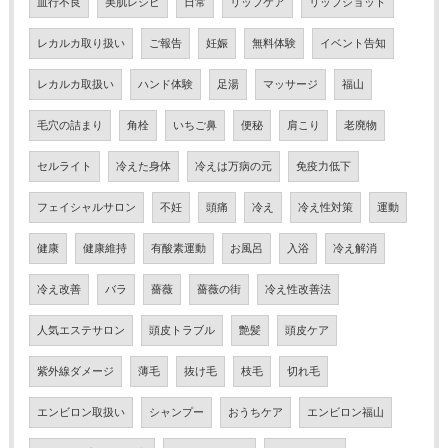
血行不良
美肌レシピ
日常
リップケア
リップショット
レカルカ取り扱い
ご報告
妊娠
無料体験
イベント告知
レカルカ取扱い
ハンド体験
足湯
マッサージ
福山
毛穴の詰まり
角栓
いちご鼻
便秘
肩こり
老廃物
セルライト
冷えた身体
冷えは万病の元
免疫力低下
フェイシャルサロン
不妊
頭痛
冷え
冷え性対策
運動
健康
健康維持
有酸素運動
お風呂
入浴
冷え解消
冷え改善
バラ
薔薇
薔薇の街
冷え性改善法
人気エステサロン
頭皮トラブル
艶髪
頭皮ケア
紫外線ダメージ
薄毛
抜け毛
枝毛
切れ毛
エンビロン取扱い
シャンプー
おうちケア
エンビロン福山