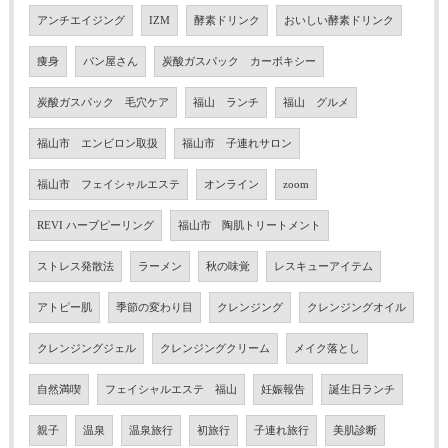
アンチエイジング
IZM
酵素ドリンク
おいしい酵素ドリンク
痩身
パン屋さん
炭酸ガスパック カーボキシー
炭酸ガスパック 毛穴ケア
福山 ランチ
福山 グルメ
福山市 エンビロン取扱
福山市 子連れサロン
福山市 フェイシャルエステ
オンライン
zoom
REVI ハーブピーリング
福山市 陶肌トリートメント
ストレス発散法
ラーメン
秋の味覚
レスキューアイテム
アトピー肌
季節の変わり目
クレンジング
クレンジングオイル
クレンジングジェル
クレンジングクリーム
メイク落とし
自然満喫
フェイシャルエステ 福山
妊娠報告
誕生日ランチ
親子
温泉
温泉旅行
初旅行
子連れ旅行
美肌診断