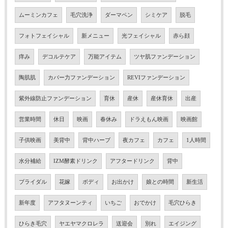
ムーミンカフェ
毛穴洗浄
ダーマペン
シミケア
脱毛
フォトフェイシャル
新メニュー
光フェイシャル
赤ら顔
痒み
デコルテケア
万能アイテム
ツヤ肌ファンデーション
陶肌肌
カバー力ファンデーション
REVIファンデーション
紫外線防止ファンデーション
育休
産休
産休育休
出産
営業時間
休日
映画
春休み
ドラえもん映画
映画館
子供映画
美背中
背中ハーブ
夜カフェ
カフェ
1人時間
水分補給
IZM酵素ドリンク
アフタードリンク
背中
ブライダル
花嫁
ボディ
お出かけ
娘との時間
新生活
新年度
アフタヌーンティ
いちご
おでかけ
毛穴ひらき
ひらき毛穴
ヤエヤマクロレラ
送迎会
別れ
エイジング