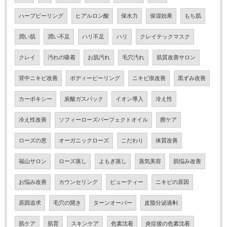
ハーブピーリング
ヒアルロン酸
保水力
保湿効果
もち肌
潤い肌
潤い不足
ハリ不足
ハリ
クレイテックマスク
クレイ
汚れの吸着
お肌汚れ
毛穴汚れ
肌質改善サロン
背中ニキビ改善
ボディーピーリング
ニキビ痕改善
黒ずみ改善
カーボキシー
炭酸ガスパック
イオン導入
冷え性
冷え性改善
ソフィーローズパーフェクトオイル
膣ケア
ローズの恵
オーガニックローズ
こだわり
体質改善
福山サロン
ローズ蒸し
よもぎ蒸し
蒸気美容
肌悩み改善
お悩み改善
カウンセリング
ビューティー
ニキビの原因
原因追求
毛穴の開き
ターンオーバー
皮脂分泌過剰
肌ケア
肌育
スキンケア
色素沈着
炎症後の色素沈着