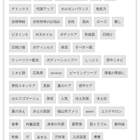
デトックス
代謝アップ
ホルモンバランス
免疫力
自律神経
女性特有のお悩み
女性
温め
ローズ
癒し
ビタミンA
ACEオイル
ボディケア
乾燥肌
日焼け
日焼け後
ボディシルク
保湿
すべすべ肌
ティーツリー配合
ボディーシャンプー
しっとり
背中ニキビ
ニキビ跡
広島県
environ
ピーリングソープ
薄着の季節に
男性スキンケア
美肌
夏のケア
背中ケア
セルフゴマージュ
美容
人気
冷え対策
冷え症
夏の冷え
冷えの原因
福山市アメリ
ameri
エステサロン
食事
内臓温度
身体の不調
夏野菜
肌トラブル
紫外線
乾燥
汗
あせも
汗対策
入浴温度
摩擦