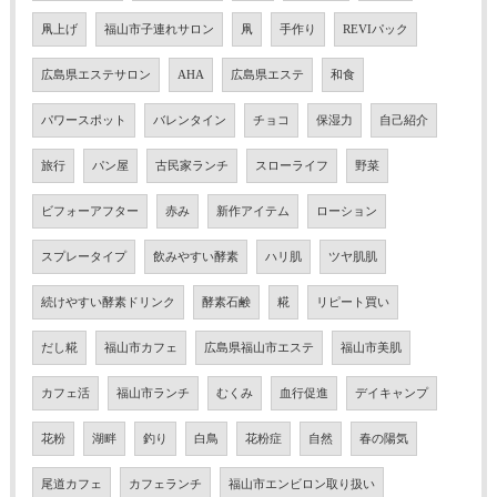
凧上げ
福山市子連れサロン
凧
手作り
REVIパック
広島県エステサロン
AHA
広島県エステ
和食
パワースポット
バレンタイン
チョコ
保湿力
自己紹介
旅行
パン屋
古民家ランチ
スローライフ
野菜
ビフォーアフター
赤み
新作アイテム
ローション
スプレータイプ
飲みやすい酵素
ハリ肌
ツヤ肌肌
続けやすい酵素ドリンク
酵素石鹸
糀
リピート買い
だし糀
福山市カフェ
広島県福山市エステ
福山市美肌
カフェ活
福山市ランチ
むくみ
血行促進
デイキャンプ
花粉
湖畔
釣り
白鳥
花粉症
自然
春の陽気
尾道カフェ
カフェランチ
福山市エンビロン取り扱い