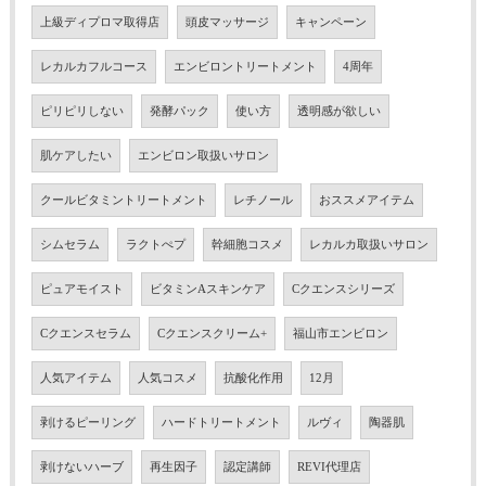
上級ディプロマ取得店
頭皮マッサージ
キャンペーン
レカルカフルコース
エンビロントリートメント
4周年
ピリピリしない
発酵パック
使い方
透明感が欲しい
肌ケアしたい
エンビロン取扱いサロン
クールビタミントリートメント
レチノール
おススメアイテム
シムセラム
ラクトぺプ
幹細胞コスメ
レカルカ取扱いサロン
ピュアモイスト
ビタミンAスキンケア
Cクエンスシリーズ
Cクエンスセラム
Cクエンスクリーム+
福山市エンビロン
人気アイテム
人気コスメ
抗酸化作用
12月
剥けるピーリング
ハードトリートメント
ルヴィ
陶器肌
剥けないハーブ
再生因子
認定講師
REVI代理店