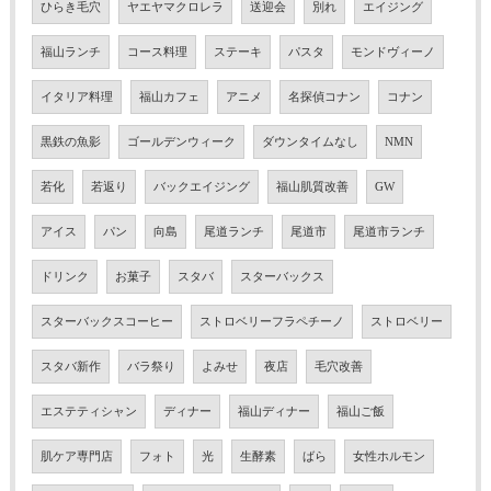
ひらき毛穴
ヤエヤマクロレラ
送迎会
別れ
エイジング
福山ランチ
コース料理
ステーキ
パスタ
モンドヴィーノ
イタリア料理
福山カフェ
アニメ
名探偵コナン
コナン
黒鉄の魚影
ゴールデンウィーク
ダウンタイムなし
NMN
若化
若返り
バックエイジング
福山肌質改善
GW
アイス
パン
向島
尾道ランチ
尾道市
尾道市ランチ
ドリンク
お菓子
スタバ
スターバックス
スターバックスコーヒー
ストロベリーフラペチーノ
ストロベリー
スタバ新作
バラ祭り
よみせ
夜店
毛穴改善
エステティシャン
ディナー
福山ディナー
福山ご飯
肌ケア専門店
フォト
光
生酵素
ばら
女性ホルモン