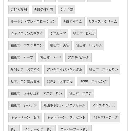
芸能人愛用
美肌の作り方
シミ予防
ルーセントプレップローション
美白アイテム
Cブーストクリーム
ヴァイブランスマスク
くすみケア
福山市 DRBB
福山市 エステサロン
福山市 美容
福山市 レカルカ
福山市 ハーブ
福山市 REVI
アスタCピール
角質ケア おすすめ
アンチエイジング美容液
福山市 エンビロン
ヒアルロン酸美容液
乾燥肌 おすすめ
DRBB エッセンス
福山市 お子様連れ エステサロン
福山市 エステ
福山市 シバサン
福山市取扱い メスクリーム
インスタグラム
キャンペーン お得
キャンペーン プレゼント
ベジパワープラス
青汁
インナーケア 青汁
スーパーフード青汁