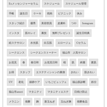
Exメッセンジャーセラム
スケジュール
スケジュール管理
手帳
誕生日
ケーキ
焼肉
ピクニック
休み
スタッフ紹介
優秀
美容部員
皮膚科
つや
Instagram
インスタ
肌キレイ
裏技
無料プレゼント
誕生日特典
絵ステサロン
水光肌
白玉肌
エロージュ
Cセラム
シークエンス
シークエンストーナー
福山市 人気サロン
お花見
春
春日和
お花見日和
桜
肌
綺麗
素肌
お得
スタッフ
エステティシャンの裏側
きれい
肌きれい
UV
老化
鎮静ケア
いちごビュッフェ
福山肌診断
鉄分
福山市ameri
マタニティ
マタニティエステ
日焼け防止
メラニン
発酵
麹
新玉ねぎ
玉ねぎ麹
発酵食品