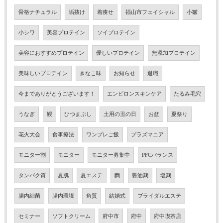
骨格ナチュラル
垢抜け
着痩せ
福山市フェイシャル
小皺
小シワ
美容プロテイン
ソイプロテイン
美容におすすめプロテイン
優しいプロテイン
無添加プロテイン
美味しいプロテイン
きなこ味
お知らせ
退職
今までありがとうございます！
エンビロンスキンケア
たるみ毛穴
うなぎ
鰻
ひつまぶし
土用の丑の日
お盆
夏祭り
花火大会
食事療法
ワンプレご飯
プラズマニア
モニター割
モニター
モニター募集中
PFCバランス
タンパク質
夏肌
夏エステ
麴
醤油麹
塩麹
腸内細菌
腸内環境
角質
結婚式
ブライダルエステ
セミナー
ソフトクリーム
府中市
府中
府中喫茶店