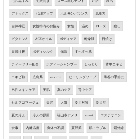
毛穴黒ずみ
毛穴開き
ローズ蒸しテント
妊活
温活
デトックス
代謝アップ
ホルモンバランス
免疫力
自律神経
女性特有のお悩み
女性
温め
ローズ
癒し
ビタミンA
ACEオイル
ボディケア
乾燥肌
日焼け
日焼け後
ボディシルク
保湿
すべすべ肌
ティーツリー配合
ボディーシャンプー
しっとり
背中ニキビ
ニキビ跡
広島県
environ
ピーリングソープ
薄着の季節に
男性スキンケア
美肌
夏のケア
背中ケア
セルフゴマージュ
美容
人気
冷え対策
冷え症
夏の冷え
冷えの原因
福山市アメリ
ameri
エステサロン
食事
内臓温度
身体の不調
夏野菜
肌トラブル
紫外線