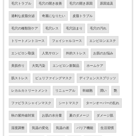
毛穴トラブル
毛穴の開き改善
毛穴の開き原因
原因追及
過剰な皮脂分泌
奇麗になりたい
皮脂トラブル
毛穴の種類別ケア
毛穴レス
毛穴詰まり
毛穴の汚れ
トリートメントコース
フェイシャルコース
エンビロンエステ
エンビロン取扱
人気サロン
外的ストレス
お肌のお悩み
美肌作り
大気汚染
エンビロン新製品
ホームケア
肌ストレス
ピュリファイングマスク
ディフェンススプリッツ
レカルカトリートメント
リニューアル
幹細胞
潤い
艶
ファビラスシャインマスク
シートマスク
ターンオーバーの乱れ
秋の紫外線対策
お肌の水分量
夏のダメージ
ダメージ肌
湿度調整
気温の変化
気温の差
バリア機能
生活習慣