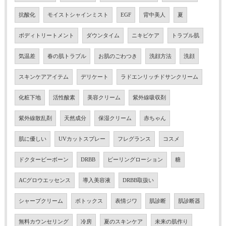
抗酸化
モイストシャインミスト
EGF
背中美人
夏
ボディトリートメント
ダウンタイム
ニキビケア
トラブル肌
気温差
春の肌トラブル
お肌のごわつき
洗顔方法
洗顔
スキンケアアイテム
デリケート
ラドエンリッチドサンクリーム
化粧下地
活性酸素
美容クリーム
紫外線吸収剤
紫外線散乱剤
天然成分
保湿クリーム
赤ちゃん
肌に優しい
UVカットスプレー
フレグランス
コスメ
ドクタービーボーン
DRBB
ピーリングローション
糖
ACグロウエッセンス
導入美容液
DRBB取扱い
シャープクリーム
ボトックス
表情ジワ
肌診断
肌診断器
無料カウンセリング
冷房
夏のスキンケア
未来の肌作り