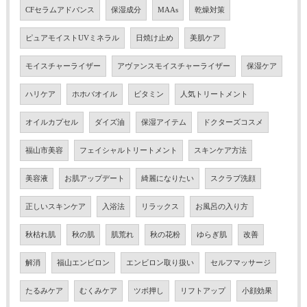
CFセラムアドバンス
保湿成分
MAAs
乾燥対策
ピュアモイストUVミネラル
日焼け止め
美肌ケア
モイスチャーライザー
アヴァンスモイスチャーライザー
保湿ケア
ハリケア
ホホバオイル
ビタミン
人気トリートメント
オイルカプセル
ダイズ油
保湿アイテム
ドクターズコスメ
福山市美容
フェイシャルトリートメント
スキンケア方法
美容液
お肌アップデート
綺麗になりたい
スクラブ洗顔
正しいスキンケア
入浴法
リラックス
お風呂の入り方
秋枯れ肌
秋の肌
肌荒れ
秋の花粉
ゆらぎ肌
改善
解消
福山エンビロン
エンビロン取り扱い
セルフマッサージ
たるみケア
むくみケア
ツボ押し
リフトアップ
小顔効果