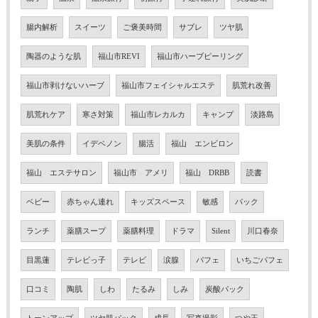
腸内解析
スイーツ
ご褒美時間
サブレ
ツヤ肌
陶器のような肌
福山市REVI
福山市ハーブピーリング
福山市剥けないハーブ
福山市フェイシャルエステ
肌荒れ改善
肌荒れケア
寒さ対策
福山市レカルカ
キャンプ
淡路島
美肌の条件
イデベノン
腸活
福山 エンビロン
福山 エステサロン
福山市 アメリ
福山 DRBB
読書
ベビー
赤ちゃん連れ
キッズスペース
敏感
パック
ランチ
薬膳スープ
薬膳料理
ドラマ
Silent
川口春奈
目黒蓮
テレビっ子
テレビ
涙腺
パフェ
いちごパフェ
口コミ
陶肌
しわ
たるみ
しみ
炭酸パック