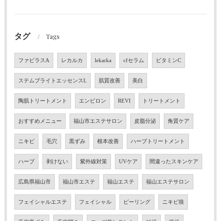
タグ
Tags
ファビラスA
レカルカ
lekarka
cfセラム
ビタミンC
ステムブライトエッセンスL
肌質改善
美白
陶肌トリートメント
エンビロン
REVI
トリートメント
おすすめメニュー
福山市エステサロン
皮脂分泌
角質ケア
ニキビ
毛穴
黒ずみ
根本改善
ハーブトリートメント
ハーブ
剥けない
紫外線対策
UVケア
間違ったスキンケア
広島県福山市
福山市エステ
福山エステ
福山エステサロン
フェイシャルエステ
フェイシャル
ピーリング
ニキビ痕