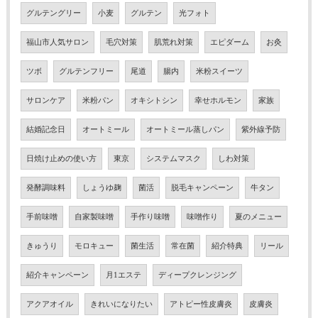
グルテングリー
小麦
グルテン
光フォト
福山市人気サロン
毛穴対策
肌荒れ対策
エピダーム
お灸
ツボ
グルテンフリー
尾道
腸内
米粉スイーツ
サロンケア
米粉パン
オキシトシン
幸せホルモン
家族
結婚記念日
オートミール
オートミール蒸しパン
紫外線予防
日焼け止めの使い方
東京
システムマスク
しわ対策
発酵調味料
しょうゆ麹
菌活
脱毛キャンペーン
牛タン
手前味噌
自家製味噌
手作り味噌
味噌作り
夏のメニュー
きゅうり
モロキュー
菌生活
常在菌
紹介特典
リール
紹介キャンペーン
月1エステ
ディープクレンジング
アクアオイル
きれいになりたい
アトピー性皮膚炎
皮膚炎