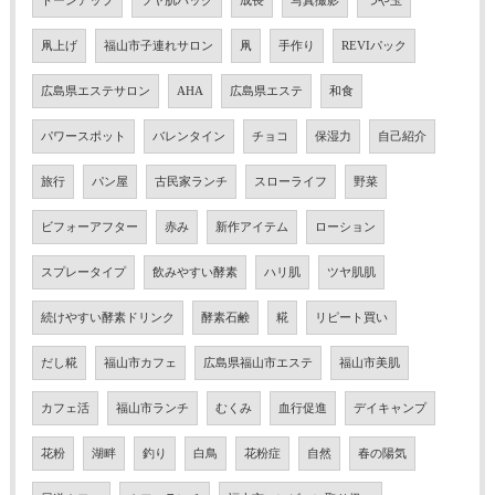
トーンアップ
ツヤ肌パック
成長
写真撮影
つや玉
凧上げ
福山市子連れサロン
凧
手作り
REVIパック
広島県エステサロン
AHA
広島県エステ
和食
パワースポット
バレンタイン
チョコ
保湿力
自己紹介
旅行
パン屋
古民家ランチ
スローライフ
野菜
ビフォーアフター
赤み
新作アイテム
ローション
スプレータイプ
飲みやすい酵素
ハリ肌
ツヤ肌肌
続けやすい酵素ドリンク
酵素石鹸
糀
リピート買い
だし糀
福山市カフェ
広島県福山市エステ
福山市美肌
カフェ活
福山市ランチ
むくみ
血行促進
デイキャンプ
花粉
湖畔
釣り
白鳥
花粉症
自然
春の陽気