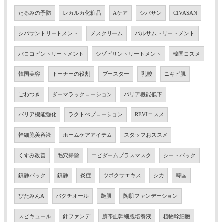
たるみの予防
レカルカ化粧品
Aケア
シバサン
CIVASAN
シバサントリートメント
メスクリーム
バルサムトリートメント
バロコビントリートメント
シゾピリントリートメント
韓国コスメ
韓国美容
トーナーの役割
ブースター
乳酸
ニキビ肌
ごわつき
ダーマラックローション
バリア機能低下
バリア機能強化
ラクトぺプローション
REVIコスメ
幹細胞美容液
ホームケアアイテム
スタッフおススメ
くすみ改善
毛穴掃除
エピダームプラスマスク
シートパック
鎮静パック
鎮静
炎症
ツボクサエキス
シカ
韓国
びたみんA
バクチオール
艶肌
陶肌ファンデーション
スピキュール
針ファンデ
臍帯血幹細胞培養液
植物幹細胞