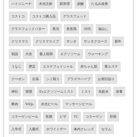
ハイジニーナ
水光注射
肌管理
炭酸
たるみ改善
コストコ
コストコ購入品
グラスフェッド
グラスフェッドバター
美活
美意識
30代
福山し
クリスマス
クリスマスイブ
サンタ
サンタクロース
新年
初詣
大吉
最上稲荷
エクソソーム
ウォーキング
うなじ
襟足
エステフェイシャル
赤ちゃん肌
夜エステ
クーポン
出張
シミ取り
プラズマハーブ
お朔日詣り
神社
習慣
Exエクソソームミスト
ミスト
化粧水
栄養
豚肉
WiQo
水光ピール
マッサージピール
コラーゲンピール
世羅
ピザ
VC
コラーゲン
肝斑
入学式
入園式
ホワイトデー
体内クレンズ
セラム