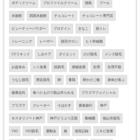
ボディクリーム
プロファイルクリーム
徳島
プール
水族館
四国水族館
チョコレート
チョコレート専門店
ビューティーパウダー
プロテイン
きなこ
筋トレ
トレーニング
レーザー
脱毛サロン
ヒト幹細胞
CYリキッド
しみケア
ダイエット
ひげ脱毛
メンズ脱毛
お盆休み
シミ改善
顔脱毛
便秘改善
生理
生理不順
うなじ脱毛
襟足脱毛
卵
養鶏
卵かけご飯
身体が喜ぶ
健康志向
食べたもので肌は作られる
プラズマフェイシャル
プラズマ
クレーター
そばかす
家族旅行
神戸
ネスタリゾート神戸
神戸どうぶつ王国
動物園
福山市脱毛
VIO
VIO脱毛
運動会
娘
成長記録
ニキビ改善