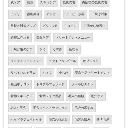
肌ケア
肌育
スキンケア
色素沈着
炎症後の色素沈着
アメリ
福山美容
アトピー
アトピー改善
日焼け対策
日焼け対策グッズ
ビタミンE
リコピン
内側から綺麗に
綺麗は作れる
美白ケア
トリートメントメニュー
日焼け後のケア
シミ
くすみ
色むら
ラックトリートメント
ラクトビタCピール
オプション
リバイバルセラム
ハイフ
小じわ
美白ケアトリートメント
福山市サロン
トリプルマッサージ
クールビタミン
愛用スキンケア
愛用メイク用品
毛穴の種類
毛穴ケア
詰まり毛穴
毛穴エクストラクション
毛穴の黒ずみ
ハイドラフェイシャル
毛穴の仕組み
毛穴の悩み
開き毛穴