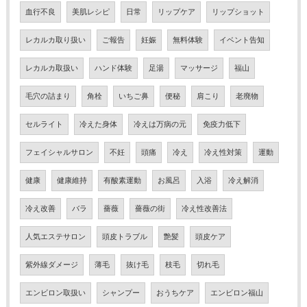
血行不良
美肌レシピ
日常
リップケア
リップショット
レカルカ取り扱い
ご報告
妊娠
無料体験
イベント告知
レカルカ取扱い
ハンド体験
足湯
マッサージ
福山
毛穴の詰まり
角栓
いちご鼻
便秘
肩こり
老廃物
セルライト
冷えた身体
冷えは万病の元
免疫力低下
フェイシャルサロン
不妊
頭痛
冷え
冷え性対策
運動
健康
健康維持
有酸素運動
お風呂
入浴
冷え解消
冷え改善
バラ
薔薇
薔薇の街
冷え性改善法
人気エステサロン
頭皮トラブル
艶髪
頭皮ケア
紫外線ダメージ
薄毛
抜け毛
枝毛
切れ毛
エンビロン取扱い
シャンプー
おうちケア
エンビロン福山