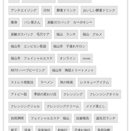
アンチエイジング
IZM
酵素ドリンク
おいしい酵素ドリンク
痩身
パン屋さん
炭酸ガスパック カーボキシー
炭酸ガスパック 毛穴ケア
福山 ランチ
福山 グルメ
福山市 エンビロン取扱
福山市 子連れサロン
福山市 フェイシャルエステ
オンライン
zoom
REVI ハーブピーリング
福山市 陶肌トリートメント
ストレス発散法
ラーメン
秋の味覚
レスキューアイテム
アトピー肌
季節の変わり目
クレンジング
クレンジングオイル
クレンジングジェル
クレンジングクリーム
メイク落とし
自然満喫
フェイシャルエステ 福山
妊娠報告
誕生日ランチ
親子
温泉
温泉旅行
初旅行
子連れ旅行
美肌診断