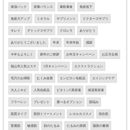
保湿パック
栄養バランス
暴飲暴食
免疫低下
免疫力アップ
ミネラル
サプリメント
ドクターズサプリ
キレイ
デトックスサプリ
クロレラ
ありがとう
ありがとうございました
年末
年末年始
感謝
今年もよろしく
新年のご挨拶
お年玉キャンペーン
お正月企画
福山市人気エステ
1月キャンペーン
エクストラクション
毛穴のお掃除
むくみ改善
エンビロン化粧品
エイジングケア
大人ニキビ
人気化粧品
ビタミンC美容液
保湿美容液
フラーレン
プレゼント
選べるオプション
肌悩み
肌質タイプ
肌別トリートメント
レカルカコスメ
混合肌
普通肌
敏感肌
顔のたるみ
たるみの原因
脂肪の蓄積