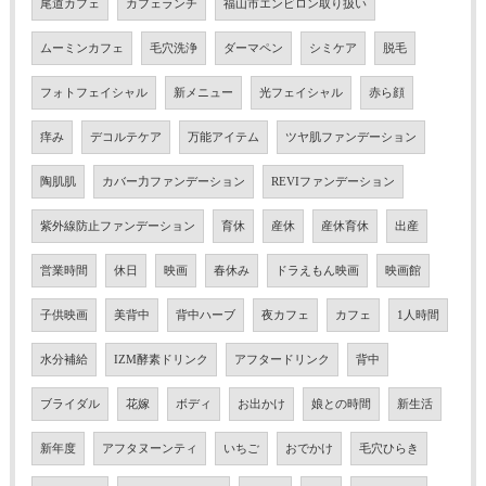
尾道カフェ
カフェランチ
福山市エンビロン取り扱い
ムーミンカフェ
毛穴洗浄
ダーマペン
シミケア
脱毛
フォトフェイシャル
新メニュー
光フェイシャル
赤ら顔
痒み
デコルテケア
万能アイテム
ツヤ肌ファンデーション
陶肌肌
カバー力ファンデーション
REVIファンデーション
紫外線防止ファンデーション
育休
産休
産休育休
出産
営業時間
休日
映画
春休み
ドラえもん映画
映画館
子供映画
美背中
背中ハーブ
夜カフェ
カフェ
1人時間
水分補給
IZM酵素ドリンク
アフタードリンク
背中
ブライダル
花嫁
ボディ
お出かけ
娘との時間
新生活
新年度
アフタヌーンティ
いちご
おでかけ
毛穴ひらき