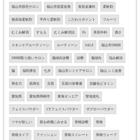
福山市脱毛サロン
福山市肌質改善
美容皮膚科
柔軟剤
無添加柔軟剤
手作り柔軟剤
こだわりポイント
フルーツ
むくみ解消
すもも
むくみ解消法
Dr
美容外科
酒さ
スキンケアルーティーン
ルーティーン
SALE
福山市DRBB
DRBB取り扱いサロン
脳傾向診断
診断
脳傾向
悩み解決
脳
福利厚生
七夕
福山市シミケアサロン
福山 シミ改善
再生力
肌再生
豆苗
豆苗の栄養価
抗酸化ビタミン
愛知県
愛知県岡崎市
東海オンエア
聖地巡礼
フェイスパウダー
CYフェイスパウダー
ザグローパウダー
ツヤが欲しい
肌を綺麗にみせる
骨格診断
骨格
骨格タイプ
ファッション
骨格ストレート
骨格ウェーブ