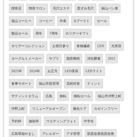
喫茶店
喫茶マロン
毛穴エステ
黒ずみ毛穴
福山パン屋
福山コーヒー
コーヒー
外食
Aブースト
セール
製品セール
周年
7周年
ホリデーギフト
ホリデーコレクション
お朔日参り
食物繊維
LED
光美容
ヨーグルトメーカー
サプリ
脂肪燃焼
消化酵素
2025
2025年
2024年
お正月
LED美容
LEDライト
食事サポート
福山市肌管理
花粉対策
ティント
ザティントセラム
広島
移転
移転セール
福山市沖野上町
沖野上町
リニューアルオープン
糖化ケア
カゼインフリー
予約枠
施術枠
ウエディングフォト
中学生
広島県福やまし
アレルギー
アダ管理
肌質改善肌質改善