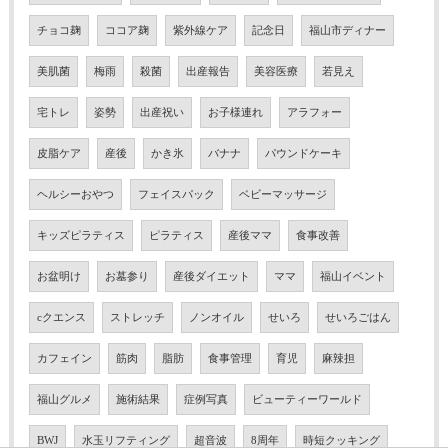
チョコ麹
ココア麹
紫外線ケア
記念日
福山市ディナー
美肌菌
梅雨
殺菌
出産報告
美容医療
若見え
宅トレ
姿勢
出産祝い
お子様連れ
アラフォー
皮脂ケア
産後
かき氷
バナナ
パウンドケーキ
ヘルシーおやつ
フェイスパック
ベビーマッサージ
キッズピラティス
ピラティス
産後ママ
食事改善
お盆明け
お墓参り
産後ダイエット
ママ
福山イベント
cクエンス
ストレッチ
ノンオイル
せいろ
せいろごはん
カフェイン
筋肉
脂肪
食事管理
育児
麻辣担
福山グルメ
施術結果
症例写真
ビューティーワールド
BWJ
水玉リフティング
超音波
8周年
時短クッキング