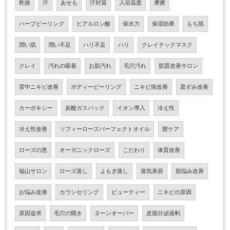
乾燥
汗
あせも
汗対策
入浴温度
摩擦
ハーブピーリング
ヒアルロン酸
保水力
保湿効果
もち肌
潤い肌
潤い不足
ハリ不足
ハリ
クレイテックマスク
クレイ
汚れの吸着
お肌汚れ
毛穴汚れ
肌質改善サロン
背中ニキビ改善
ボディーピーリング
ニキビ痕改善
黒ずみ改善
カーボキシー
炭酸ガスパック
イオン導入
冷え性
冷え性改善
ソフィーローズパーフェクトオイル
膣ケア
ローズの恵
オーガニックローズ
こだわり
体質改善
福山サロン
ローズ蒸し
よもぎ蒸し
蒸気美容
肌悩み改善
お悩み改善
カウンセリング
ビューティー
ニキビの原因
原因追求
毛穴の開き
ターンオーバー
皮脂分泌過剰