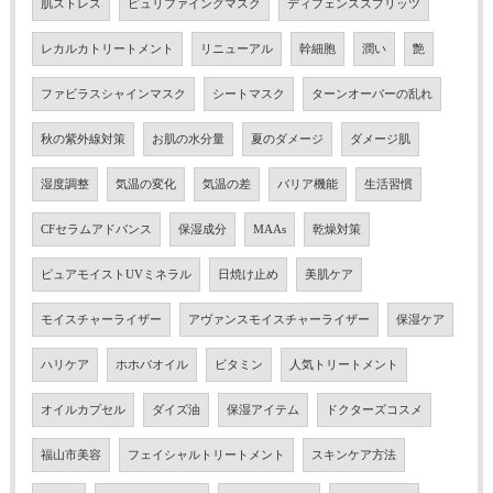
肌ストレス
ピュリファイングマスク
ディフェンススプリッツ
レカルカトリートメント
リニューアル
幹細胞
潤い
艶
ファビラスシャインマスク
シートマスク
ターンオーバーの乱れ
秋の紫外線対策
お肌の水分量
夏のダメージ
ダメージ肌
湿度調整
気温の変化
気温の差
バリア機能
生活習慣
CFセラムアドバンス
保湿成分
MAAs
乾燥対策
ピュアモイストUVミネラル
日焼け止め
美肌ケア
モイスチャーライザー
アヴァンスモイスチャーライザー
保湿ケア
ハリケア
ホホバオイル
ビタミン
人気トリートメント
オイルカプセル
ダイズ油
保湿アイテム
ドクターズコスメ
福山市美容
フェイシャルトリートメント
スキンケア方法