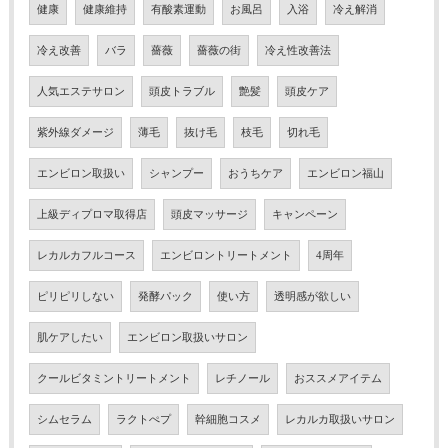
健康
健康維持
有酸素運動
お風呂
入浴
冷え解消
冷え改善
バラ
薔薇
薔薇の街
冷え性改善法
人気エステサロン
頭皮トラブル
艶髪
頭皮ケア
紫外線ダメージ
薄毛
抜け毛
枝毛
切れ毛
エンビロン取扱い
シャンプー
おうちケア
エンビロン福山
上級ディプロマ取得店
頭皮マッサージ
キャンペーン
レカルカフルコース
エンビロントリートメント
4周年
ピリピリしない
発酵パック
使い方
透明感が欲しい
肌ケアしたい
エンビロン取扱いサロン
クールビタミントリートメント
レチノール
おススメアイテム
シムセラム
ラクトぺプ
幹細胞コスメ
レカルカ取扱いサロン