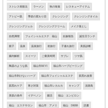
ストレス発散法
ラーメン
秋の味覚
レスキューアイテム
アトピー肌
季節の変わり目
クレンジング
クレンジングオイル
クレンジングジェル
クレンジングクリーム
メイク落とし
自然満喫
フェイシャルエステ 福山
妊娠報告
誕生日ランチ
親子
温泉
温泉旅行
初旅行
子連れ旅行
美肌診断
腸内解析
スイーツ
ご褒美時間
サブレ
ツヤ肌
陶器のような肌
福山市REVI
福山市ハーブピーリング
福山市剥けないハーブ
福山市フェイシャルエステ
肌荒れ改善
肌荒れケア
寒さ対策
福山市レカルカ
キャンプ
淡路島
美肌の条件
イデベノン
腸活
福山 エンビロン
福山 エステサロン
福山市 アメリ
福山 DRBB
読書