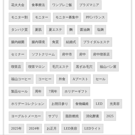
花火大会
食事療法
ワンプレご飯
プラズマニア
モニター割
モニター
モニター募集中
PFCバランス
タンパク質
夏肌
夏エステ
麴
醤油麹
塩麹
腸内細菌
腸内環境
角質
結婚式
ブライダルエステ
セミナー
ソフトクリーム
府中市
府中
府中喫茶店
喫茶店
喫茶マロン
毛穴エステ
黒ずみ毛穴
福山パン屋
福山コーヒー
コーヒー
外食
Aブースト
セール
製品セール
周年
7周年
ホリデーギフト
ホリデーコレクション
お朔日参り
食物繊維
LED
光美容
ヨーグルトメーカー
サプリ
脂肪燃焼
消化酵素
2025
2025年
2024年
お正月
LED美容
LEDライト