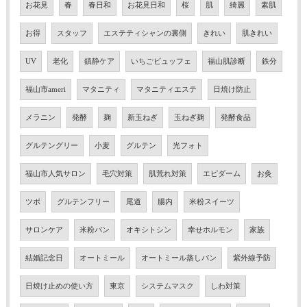
お花見
春
春日和
お花見日和
桜
肌
綺麗
素肌
お得
スタッフ
エステティシャンの裏側
きれい
肌きれい
UV
老化
鎮静ケア
いちごビュッフェ
福山肌診断
鉄分
福山市ameri
マタニティ
マタニティエステ
日焼け防止
メラニン
発酵
麹
新玉ねぎ
玉ねぎ麹
発酵食品
グルテングリー
小麦
グルテン
光フォト
福山市人気サロン
毛穴対策
肌荒れ対策
エピダーム
お灸
ツボ
グルテンフリー
尾道
腸内
米粉スイーツ
サロンケア
米粉パン
オキシトシン
幸せホルモン
家族
結婚記念日
オートミール
オートミール蒸しパン
紫外線予防
日焼け止めの使い方
東京
システムマスク
しわ対策