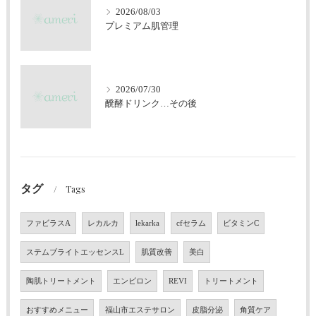
2026/08/03
プレミアム肌管理
2026/07/30
醗酵ドリンク…その後
タグ
Tags
ファビラスA
レカルカ
lekarka
cfセラム
ビタミンC
ステムブライトエッセンスL
肌質改善
美白
陶肌トリートメント
エンビロン
REVI
トリートメント
おすすめメニュー
福山市エステサロン
皮脂分泌
角質ケア