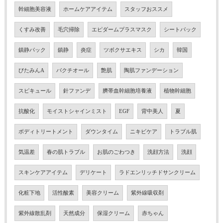
幹細胞美容液
ホームケアアイテム
スタッフおススメ
くすみ改善
毛穴掃除
エピダームプラスマスク
シートパック
鎮静パック
鎮静
炎症
ツボクサエキス
シカ
韓国
びたみんA
バクチオール
艶肌
陶肌ファンデーション
スピキュール
針ファンデ
臍帯血幹細胞培養液
植物幹細胞
抗酸化
モイストシャインミスト
EGF
背中美人
夏
ボディトリートメント
ダウンタイム
ニキビケア
トラブル肌
気温差
春の肌トラブル
お肌のごわつき
洗顔方法
洗顔
スキンケアアイテム
デリケート
ラドエンリッチドサンクリーム
化粧下地
活性酸素
美容クリーム
紫外線吸収剤
紫外線散乱剤
天然成分
保湿クリーム
赤ちゃん