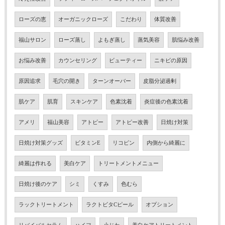
ローズの恵
オーガニックローズ
こだわり
体質改善
福山サロン
ローズ蒸し
よもぎ蒸し
蒸気美容
肌悩み改善
お悩み改善
カウンセリング
ビューティー
ニキビの原因
原因追求
毛穴の開き
ターンオーバー
皮脂分泌過剰
肌ケア
肌育
スキンケア
色素沈着
炎症後の色素沈着
アメリ
福山美容
アトピー
アトピー改善
日焼け対策
日焼け対策グッズ
ビタミンE
リコピン
内側から綺麗に
綺麗は作れる
美白ケア
トリートメントメニュー
日焼け後のケア
シミ
くすみ
色むら
ラックトリートメント
ラクトビタCピール
オプション