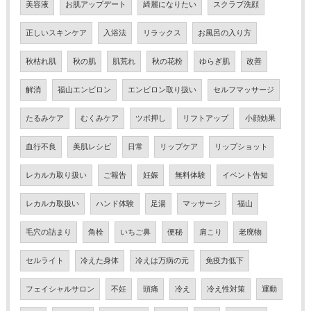
美容液
お肌アップデート
綺麗になりたい
スクラブ洗顔
正しいスキンケア
入浴法
リラックス
お風呂の入り方
秋枯れ肌
秋の肌
肌荒れ
秋の花粉
ゆらぎ肌
改善
解消
福山エンビロン
エンビロン取り扱い
セルフマッサージ
たるみケア
むくみケア
ツボ押し
リフトアップ
小顔効果
血行不良
美肌レシピ
日常
リップケア
リップショット
レカルカ取り扱い
ご報告
妊娠
無料体験
イベント告知
レカルカ取扱い
ハンド体験
足湯
マッサージ
福山
毛穴の詰まり
角栓
いちご鼻
便秘
肩こり
老廃物
セルライト
冷えた身体
冷えは万病の元
免疫力低下
フェイシャルサロン
不妊
頭痛
冷え
冷え性対策
運動