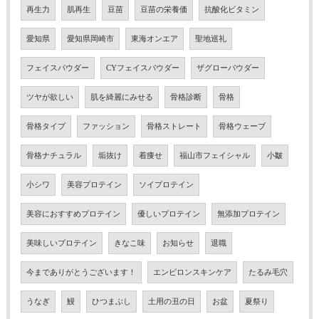
再生力
肌再生
豆苗
豆苗の栄養価
抗酸化ビタミン
愛知県
愛知県岡崎市
東海オンエア
聖地巡礼
フェイスパウダー
CYフェイスパウダー
ザグローパウダー
ツヤが欲しい
肌を綺麗にみせる
骨格診断
骨格
骨格タイプ
ファッション
骨格ストレート
骨格ウェーブ
骨格ナチュラル
垢抜け
着痩せ
福山市フェイシャル
小皺
小シワ
美容プロテイン
ソイプロテイン
美容におすすめプロテイン
優しいプロテイン
無添加プロテイン
美味しいプロテイン
きなこ味
お知らせ
退職
今までありがとうございます！
エンビロンスキンケア
たるみ毛穴
うなぎ
鰻
ひつまぶし
土用の丑の日
お盆
夏祭り