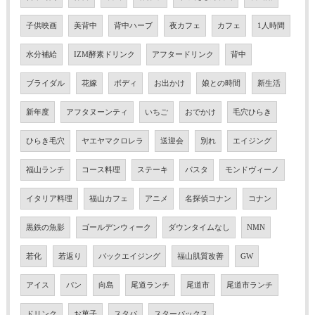
子供映画
美背中
背中ハーブ
夜カフェ
カフェ
1人時間
水分補給
IZM酵素ドリンク
アフタードリンク
背中
ブライダル
花嫁
ボディ
お出かけ
娘との時間
新生活
新年度
アフタヌーンティ
いちご
おでかけ
毛穴ひらき
ひらき毛穴
ヤエヤマクロレラ
送迎会
別れ
エイジング
福山ランチ
コース料理
ステーキ
パスタ
モンドヴィーノ
イタリア料理
福山カフェ
アニメ
名探偵コナン
コナン
黒鉄の魚影
ゴールデンウィーク
ダウンタイムなし
NMN
若化
若返り
バックエイジング
福山肌質改善
GW
アイス
パン
向島
尾道ランチ
尾道市
尾道市ランチ
ドリンク
お菓子
スタバ
スターバックス