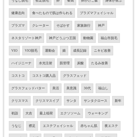
うなじ脱毛
襟足脱毛
卵
養鶏
卵かけご飯
身体が喜ぶ
健康志向
食べたもので肌は作られる
プラズマフェイシャル
プラズマ
クレーター
そばかす
家族旅行
神戸
ネスタリゾート神戸
神戸どうぶつ王国
動物園
福山市脱毛
VIO
VIO脱毛
運動会
娘
成長記録
ニキビ改善
ハイジニーナ
水光注射
肌管理
炭酸
たるみ改善
コストコ
コストコ購入品
グラスフェッド
グラスフェッドバター
美活
美意識
30代
福山し
クリスマス
クリスマスイブ
サンタ
サンタクロース
新年
初詣
大吉
最上稲荷
エクソソーム
ウォーキング
うなじ
襟足
エステフェイシャル
赤ちゃん肌
夜エステ