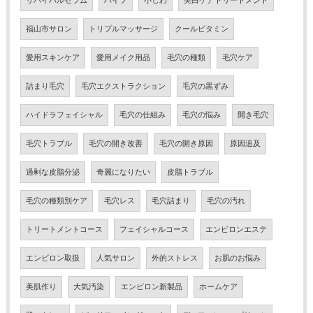
リバイバルセラム
ハイフ
小じわ
美白ケアトリートメント
福山市サロン
トリプルマッサージ
クールビタミン
愛用スキンケア
愛用メイク用品
毛穴の種類
毛穴ケア
詰まり毛穴
毛穴エクストラクション
毛穴の黒ずみ
ハイドラフェイシャル
毛穴の仕組み
毛穴の悩み
開き毛穴
毛穴トラブル
毛穴の開き改善
毛穴の開き原因
原因追及
過剰な皮脂分泌
奇麗になりたい
皮脂トラブル
毛穴の種類別ケア
毛穴レス
毛穴詰まり
毛穴の汚れ
トリートメントコース
フェイシャルコース
エンビロンエステ
エンビロン取扱
人気サロン
外的ストレス
お肌のお悩み
美肌作り
大気汚染
エンビロン新製品
ホームケア