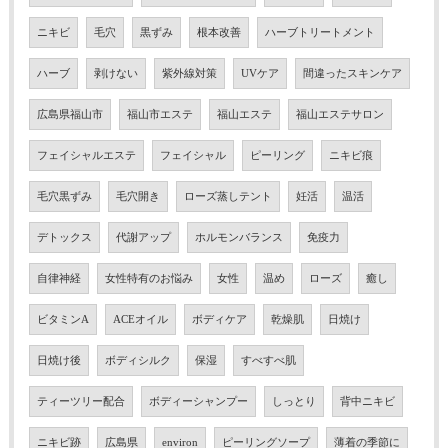
ニキビ
毛穴
黒ずみ
根本改善
ハーブトリートメント
ハーブ
剥けない
紫外線対策
UVケア
間違ったスキンケア
広島県福山市
福山市エステ
福山エステ
福山エステサロン
フェイシャルエステ
フェイシャル
ピーリング
ニキビ痕
毛穴黒ずみ
毛穴開き
ローズ蒸しテント
妊活
温活
デトックス
代謝アップ
ホルモンバランス
免疫力
自律神経
女性特有のお悩み
女性
温め
ローズ
癒し
ビタミンA
ACEオイル
ボディケア
乾燥肌
日焼け
日焼け後
ボディシルク
保湿
すべすべ肌
ティーツリー配合
ボディーシャンプー
しっとり
背中ニキビ
ニキビ跡
広島県
environ
ピーリングソープ
薄着の季節に