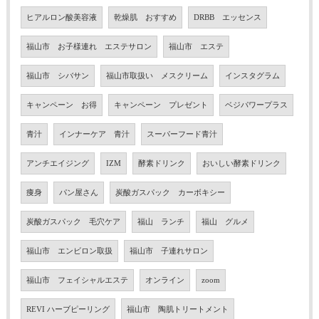
ヒアルロン酸美容液
乾燥肌 おすすめ
DRBB エッセンス
福山市 お子様連れ エステサロン
福山市 エステ
福山市 シバサン
福山市取扱い メスクリーム
インスタグラム
キャンペーン お得
キャンペーン プレゼント
ベジパワープラス
青汁
インナーケア 青汁
スーパーフード青汁
アンチエイジング
IZM
酵素ドリンク
おいしい酵素ドリンク
痩身
パン屋さん
炭酸ガスパック カーボキシー
炭酸ガスパック 毛穴ケア
福山 ランチ
福山 グルメ
福山市 エンビロン取扱
福山市 子連れサロン
福山市 フェイシャルエステ
オンライン
zoom
REVI ハーブピーリング
福山市 陶肌トリートメント