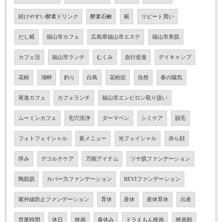
続けやすい酵素ドリンク
酵素石鹸
糀
リピート買い
だし糀
福山市カフェ
広島県福山市エステ
福山市美肌
カフェ活
福山市ランチ
むくみ
血行促進
デイキャンプ
花粉
湖畔
釣り
白鳥
花粉症
自然
春の陽気
尾道カフェ
カフェランチ
福山市エンビロン取り扱い
ムーミンカフェ
毛穴洗浄
ダーマペン
シミケア
脱毛
フォトフェイシャル
新メニュー
光フェイシャル
赤ら顔
痒み
デコルテケア
万能アイテム
ツヤ肌ファンデーション
陶肌肌
カバー力ファンデーション
REVIファンデーション
紫外線防止ファンデーション
育休
産休
産休育休
出産
営業時間
休日
映画
春休み
ドラえもん映画
映画館