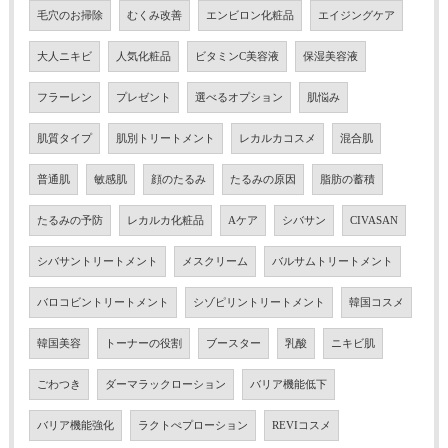
毛穴のお掃除
むくみ改善
エンビロン化粧品
エイジングケア
大人ニキビ
人気化粧品
ビタミンC美容液
保湿美容液
フラーレン
プレゼント
選べるオプション
肌悩み
肌質タイプ
肌別トリートメント
レカルカコスメ
混合肌
普通肌
敏感肌
顔のたるみ
たるみの原因
脂肪の蓄積
たるみの予防
レカルカ化粧品
Aケア
シバサン
CIVASAN
シバサントリートメント
メスクリーム
バルサムトリートメント
バロコビントリートメント
シゾピリントリートメント
韓国コスメ
韓国美容
トーナーの役割
ブースター
乳酸
ニキビ肌
ごわつき
ダーマラックローション
バリア機能低下
バリア機能強化
ラクトぺプローション
REVIコスメ