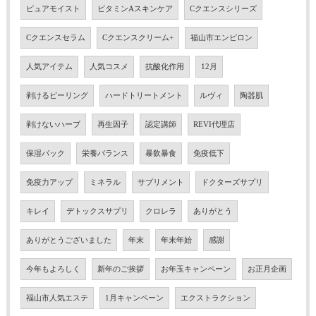
ピュアモイスト
ビタミンAスキンケア
Cクエンスシリーズ
Cクエンスセラム
Cクエンスクリーム+
福山市エンビロン
人気アイテム
人気コスメ
抗酸化作用
12月
剥けるピーリング
ハードトリートメント
ルヴィ
陶器肌
剥けないハーブ
再生因子
認定講師
REVI代理店
保湿パック
栄養バランス
暴飲暴食
免疫低下
免疫力アップ
ミネラル
サプリメント
ドクターズサプリ
キレイ
デトックスサプリ
クロレラ
ありがとう
ありがとうございました
年末
年末年始
感謝
今年もよろしく
新年のご挨拶
お年玉キャンペーン
お正月企画
福山市人気エステ
1月キャンペーン
エクストラクション