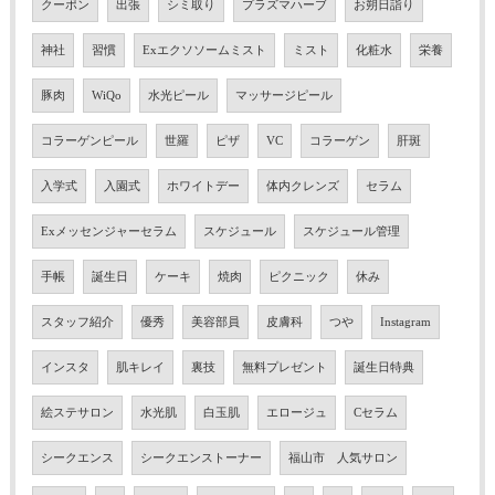
クーポン
出張
シミ取り
プラズマハーブ
お朔日詣り
神社
習慣
Exエクソソームミスト
ミスト
化粧水
栄養
豚肉
WiQo
水光ピール
マッサージピール
コラーゲンピール
世羅
ピザ
VC
コラーゲン
肝斑
入学式
入園式
ホワイトデー
体内クレンズ
セラム
Exメッセンジャーセラム
スケジュール
スケジュール管理
手帳
誕生日
ケーキ
焼肉
ピクニック
休み
スタッフ紹介
優秀
美容部員
皮膚科
つや
Instagram
インスタ
肌キレイ
裏技
無料プレゼント
誕生日特典
絵ステサロン
水光肌
白玉肌
エロージュ
Cセラム
シークエンス
シークエンストーナー
福山市 人気サロン