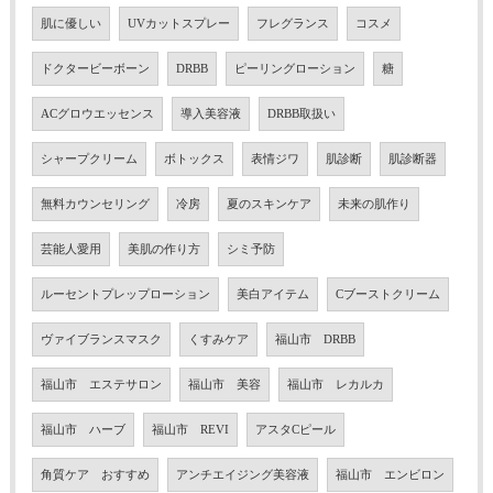
肌に優しい
UVカットスプレー
フレグランス
コスメ
ドクタービーボーン
DRBB
ピーリングローション
糖
ACグロウエッセンス
導入美容液
DRBB取扱い
シャープクリーム
ボトックス
表情ジワ
肌診断
肌診断器
無料カウンセリング
冷房
夏のスキンケア
未来の肌作り
芸能人愛用
美肌の作り方
シミ予防
ルーセントプレップローション
美白アイテム
Cブーストクリーム
ヴァイブランスマスク
くすみケア
福山市 DRBB
福山市 エステサロン
福山市 美容
福山市 レカルカ
福山市 ハーブ
福山市 REVI
アスタCピール
角質ケア おすすめ
アンチエイジング美容液
福山市 エンビロン