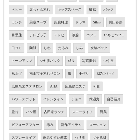
ベビー
赤ちゃん連れ
キッズスペース
敏感
パック
ランチ
薬膳スープ
薬膳料理
ドラマ
Silent
川口春奈
目黒蓮
テレビっ子
テレビ
涙腺
パフェ
いちごパフェ
口コミ
陶肌
しわ
たるみ
しみ
炭酸パック
トーンアップ
ツヤ肌パック
成長
写真撮影
つや玉
凧上げ
福山市子連れサロン
凧
手作り
REVIパック
広島県エステサロン
AHA
広島県エステ
和食
パワースポット
バレンタイン
チョコ
保湿力
自己紹介
旅行
パン屋
古民家ランチ
スローライフ
野菜
ビフォーアフター
赤み
新作アイテム
ローション
スプレータイプ
飲みやすい酵素
ハリ肌
ツヤ肌肌