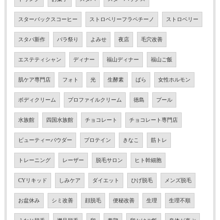
スターバックスコーヒー
ストロベリーフラペチーノ
ストロベリー
スタバ新作
バラ祭り
よみせ
夜店
毛穴改善
エステティシャン
ディナー
福山ディナー
福山ご飯
肌ケア専門店
フォト
光
生酵素
ばら
女性ホルモン
ボディクリーム
プロファイルクリーム
徳島
プール
水族館
四国水族館
チョコレート
チョコレート専門店
ビューティーパウダー
プロテイン
きなこ
筋トレ
トレーニング
レーザー
脱毛サロン
ヒト幹細胞
CYリキッド
しみケア
ダイエット
ひげ脱毛
メンズ脱毛
お盆休み
シミ改善
顔脱毛
便秘改善
生理
生理不順