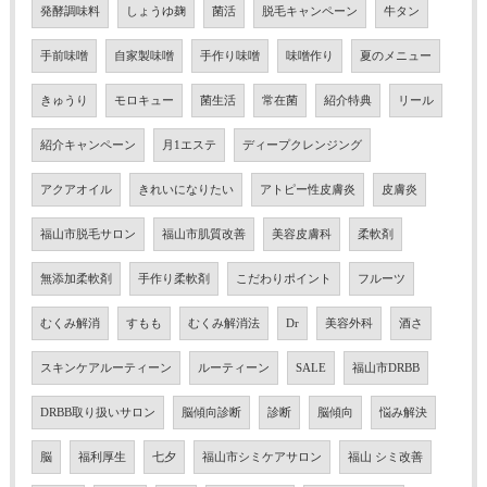
発酵調味料
しょうゆ麹
菌活
脱毛キャンペーン
牛タン
手前味噌
自家製味噌
手作り味噌
味噌作り
夏のメニュー
きゅうり
モロキュー
菌生活
常在菌
紹介特典
リール
紹介キャンペーン
月1エステ
ディープクレンジング
アクアオイル
きれいになりたい
アトピー性皮膚炎
皮膚炎
福山市脱毛サロン
福山市肌質改善
美容皮膚科
柔軟剤
無添加柔軟剤
手作り柔軟剤
こだわりポイント
フルーツ
むくみ解消
すもも
むくみ解消法
Dr
美容外科
酒さ
スキンケアルーティーン
ルーティーン
SALE
福山市DRBB
DRBB取り扱いサロン
脳傾向診断
診断
脳傾向
悩み解決
脳
福利厚生
七夕
福山市シミケアサロン
福山 シミ改善