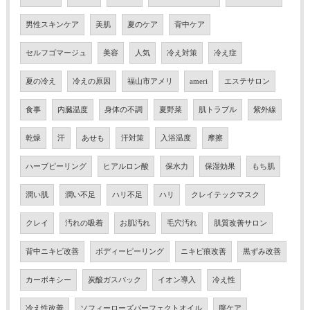
男性スキンケア
美肌
夏のケア
背中ケア
セルフゴマージュ
美容
人気
冷え対策
冷え症
夏の冷え
冷えの原因
福山市アメリ
ameri
エステサロン
食事
内臓温度
身体の不調
夏野菜
肌トラブル
紫外線
乾燥
汗
あせも
汗対策
入浴温度
摩擦
ハーブピーリング
ヒアルロン酸
保水力
保湿効果
もち肌
潤い肌
潤い不足
ハリ不足
ハリ
クレイテックマスク
クレイ
汚れの吸着
お肌汚れ
毛穴汚れ
肌質改善サロン
背中ニキビ改善
ボディーピーリング
ニキビ痕改善
黒ずみ改善
カーボキシー
炭酸ガスパック
イオン導入
冷え性
冷え性改善
ソフィーローズパーフェクトオイル
膣ケア