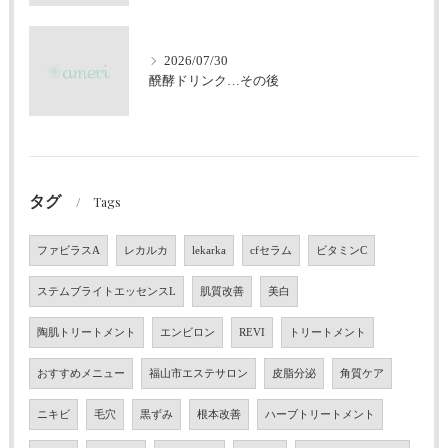
2026/07/30
醗酵ドリンク…その後
タグ
Tags
ファビラスA
レカルカ
lekarka
cfセラム
ビタミンC
ステムブライトエッセンスL
肌質改善
美白
陶肌トリートメント
エンビロン
REVI
トリートメント
おすすめメニュー
福山市エステサロン
皮脂分泌
角質ケア
ニキビ
毛穴
黒ずみ
根本改善
ハーブトリートメント