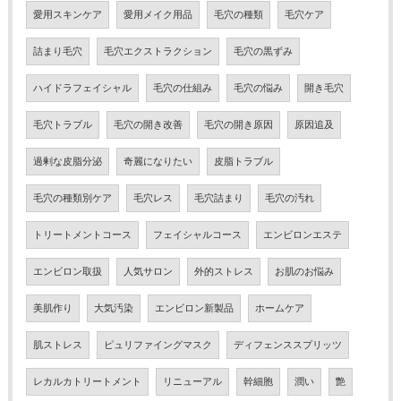
愛用スキンケア
愛用メイク用品
毛穴の種類
毛穴ケア
詰まり毛穴
毛穴エクストラクション
毛穴の黒ずみ
ハイドラフェイシャル
毛穴の仕組み
毛穴の悩み
開き毛穴
毛穴トラブル
毛穴の開き改善
毛穴の開き原因
原因追及
過剰な皮脂分泌
奇麗になりたい
皮脂トラブル
毛穴の種類別ケア
毛穴レス
毛穴詰まり
毛穴の汚れ
トリートメントコース
フェイシャルコース
エンビロンエステ
エンビロン取扱
人気サロン
外的ストレス
お肌のお悩み
美肌作り
大気汚染
エンビロン新製品
ホームケア
肌ストレス
ピュリファイングマスク
ディフェンススプリッツ
レカルカトリートメント
リニューアル
幹細胞
潤い
艶