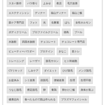
スタバ新作
バラ祭り
よみせ
夜店
毛穴改善
エステティシャン
ディナー
福山ディナー
福山ご飯
肌ケア専門店
フォト
光
生酵素
ばら
女性ホルモン
ボディクリーム
プロファイルクリーム
徳島
プール
水族館
四国水族館
チョコレート
チョコレート専門店
ビューティーパウダー
プロテイン
きなこ
筋トレ
トレーニング
レーザー
脱毛サロン
ヒト幹細胞
CYリキッド
しみケア
ダイエット
ひげ脱毛
メンズ脱毛
お盆休み
シミ改善
顔脱毛
便秘改善
生理
生理不順
うなじ脱毛
襟足脱毛
卵
養鶏
卵かけご飯
身体が喜ぶ
健康志向
食べたもので肌は作られる
プラズマフェイシャル