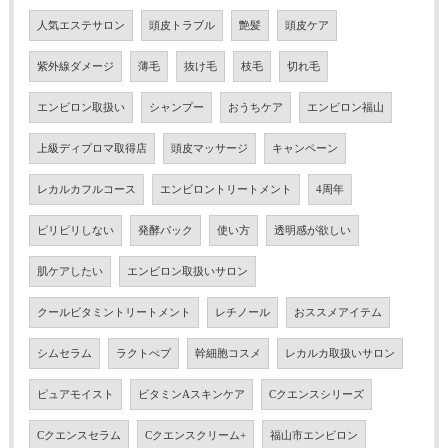
人気エステサロン
頭皮トラブル
艶髪
頭皮ケア
紫外線ダメージ
薄毛
抜け毛
枝毛
切れ毛
エンビロン取扱い
シャンプー
おうちケア
エンビロン福山
上級ディプロマ取得店
頭皮マッサージ
キャンペーン
レカルカフルコース
エンビロントリートメント
4周年
ピリピリしない
発酵パック
使い方
透明感が欲しい
肌ケアしたい
エンビロン取扱いサロン
クールビタミントリートメント
レチノール
おススメアイテム
シムセラム
ラクトぺプ
幹細胞コスメ
レカルカ取扱いサロン
ピュアモイスト
ビタミンAスキンケア
Cクエンスシリーズ
Cクエンスセラム
Cクエンスクリーム+
福山市エンビロン