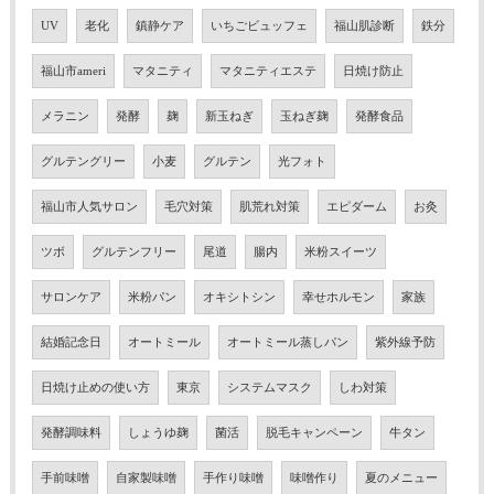
UV
老化
鎮静ケア
いちごビュッフェ
福山肌診断
鉄分
福山市ameri
マタニティ
マタニティエステ
日焼け防止
メラニン
発酵
麹
新玉ねぎ
玉ねぎ麹
発酵食品
グルテングリー
小麦
グルテン
光フォト
福山市人気サロン
毛穴対策
肌荒れ対策
エピダーム
お灸
ツボ
グルテンフリー
尾道
腸内
米粉スイーツ
サロンケア
米粉パン
オキシトシン
幸せホルモン
家族
結婚記念日
オートミール
オートミール蒸しパン
紫外線予防
日焼け止めの使い方
東京
システムマスク
しわ対策
発酵調味料
しょうゆ麹
菌活
脱毛キャンペーン
牛タン
手前味噌
自家製味噌
手作り味噌
味噌作り
夏のメニュー