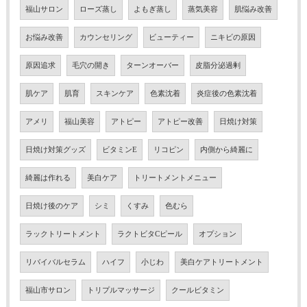
福山サロン
ローズ蒸し
よもぎ蒸し
蒸気美容
肌悩み改善
お悩み改善
カウンセリング
ビューティー
ニキビの原因
原因追求
毛穴の開き
ターンオーバー
皮脂分泌過剰
肌ケア
肌育
スキンケア
色素沈着
炎症後の色素沈着
アメリ
福山美容
アトピー
アトピー改善
日焼け対策
日焼け対策グッズ
ビタミンE
リコピン
内側から綺麗に
綺麗は作れる
美白ケア
トリートメントメニュー
日焼け後のケア
シミ
くすみ
色むら
ラックトリートメント
ラクトビタCピール
オプション
リバイバルセラム
ハイフ
小じわ
美白ケアトリートメント
福山市サロン
トリプルマッサージ
クールビタミン