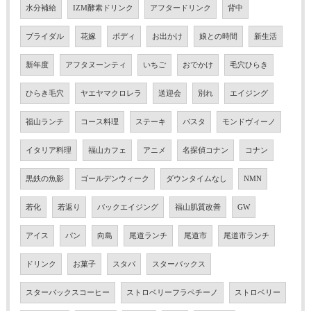
水分補給
IZM酵素ドリンク
アフタードリンク
背中
ブライダル
花嫁
ボディ
お出かけ
娘との時間
新生活
新年度
アフタヌーンティ
いちご
おでかけ
毛穴ひらき
ひらき毛穴
ヤエヤマクロレラ
送迎会
別れ
エイジング
福山ランチ
コース料理
ステーキ
パスタ
モンドヴィーノ
イタリア料理
福山カフェ
アニメ
名探偵コナン
コナン
黒鉄の魚影
ゴールデンウィーク
ダウンタイムなし
NMN
若化
若返り
バックエイジング
福山肌質改善
GW
アイス
パン
向島
尾道ランチ
尾道市
尾道市ランチ
ドリンク
お菓子
スタバ
スターバックス
スターバックスコーヒー
ストロベリーフラペチーノ
ストロベリー