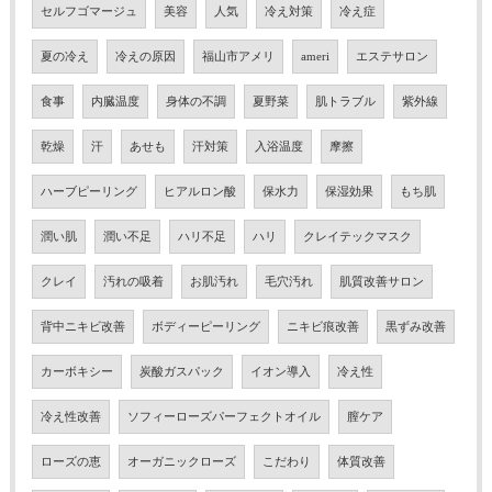
セルフゴマージュ
美容
人気
冷え対策
冷え症
夏の冷え
冷えの原因
福山市アメリ
ameri
エステサロン
食事
内臓温度
身体の不調
夏野菜
肌トラブル
紫外線
乾燥
汗
あせも
汗対策
入浴温度
摩擦
ハーブピーリング
ヒアルロン酸
保水力
保湿効果
もち肌
潤い肌
潤い不足
ハリ不足
ハリ
クレイテックマスク
クレイ
汚れの吸着
お肌汚れ
毛穴汚れ
肌質改善サロン
背中ニキビ改善
ボディーピーリング
ニキビ痕改善
黒ずみ改善
カーボキシー
炭酸ガスパック
イオン導入
冷え性
冷え性改善
ソフィーローズパーフェクトオイル
膣ケア
ローズの恵
オーガニックローズ
こだわり
体質改善