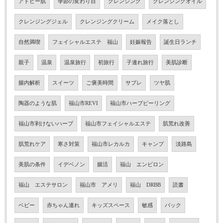
アトピー肌
季節の変わり目
クレンジング
クレンジングオイル
クレンジングジェル
クレンジングクリーム
メイク落とし
自然満喫
フェイシャルエステ 福山
妊娠報告
誕生日ランチ
親子
温泉
温泉旅行
初旅行
子連れ旅行
美肌診断
腸内解析
スイーツ
ご褒美時間
サブレ
ツヤ肌
陶器のような肌
福山市REVI
福山市ハーブピーリング
福山市剥けないハーブ
福山市フェイシャルエステ
肌荒れ改善
肌荒れケア
寒さ対策
福山市レカルカ
キャンプ
淡路島
美肌の条件
イデベノン
腸活
福山 エンビロン
福山 エステサロン
福山市 アメリ
福山 DRBB
読書
ベビー
赤ちゃん連れ
キッズスペース
敏感
パック