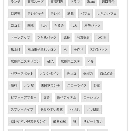
ランチ
薬膳スープ
薬膳料理
ドラマ
Silent
川口春奈
目黒蓮
テレビっ子
テレビ
涙腺
パフェ
いちごパフェ
口コミ
陶肌
しわ
たるみ
しみ
炭酸パック
トーンアップ
ツヤ肌パック
成長
写真撮影
つや玉
凧上げ
福山市子連れサロン
凧
手作り
REVIパック
広島県エステサロン
AHA
広島県エステ
和食
パワースポット
バレンタイン
チョコ
保湿力
自己紹介
旅行
パン屋
古民家ランチ
スローライフ
野菜
ビフォーアフター
赤み
新作アイテム
ローション
スプレータイプ
飲みやすい酵素
ハリ肌
ツヤ肌肌
続けやすい酵素ドリンク
酵素石鹸
糀
リピート買い