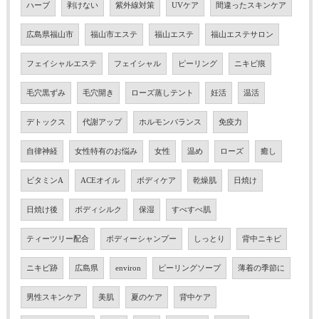
ハーブ
剥けない
紫外線対策
UVケア
間違ったスキンケア
広島県福山市
福山市エステ
福山エステ
福山エステサロン
フェイシャルエステ
フェイシャル
ピーリング
ニキビ痕
毛穴黒ずみ
毛穴開き
ローズ蒸しテント
妊活
温活
デトックス
代謝アップ
ホルモンバランス
免疫力
自律神経
女性特有のお悩み
女性
温め
ローズ
癒し
ビタミンA
ACEオイル
ボディケア
乾燥肌
日焼け
日焼け後
ボディシルク
保湿
すべすべ肌
ティーツリー配合
ボディーシャンプー
しっとり
背中ニキビ
ニキビ跡
広島県
environ
ピーリングソープ
薄着の季節に
男性スキンケア
美肌
夏のケア
背中ケア