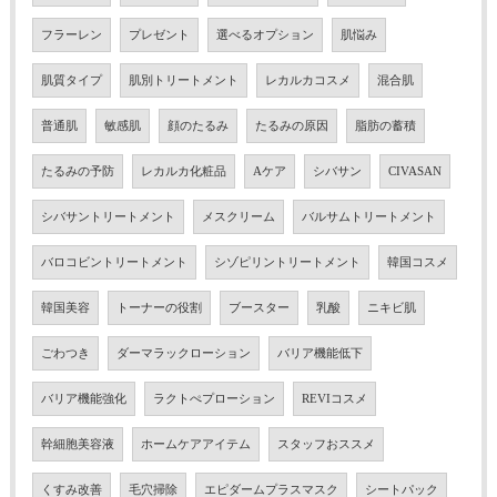
フラーレン
プレゼント
選べるオプション
肌悩み
肌質タイプ
肌別トリートメント
レカルカコスメ
混合肌
普通肌
敏感肌
顔のたるみ
たるみの原因
脂肪の蓄積
たるみの予防
レカルカ化粧品
Aケア
シバサン
CIVASAN
シバサントリートメント
メスクリーム
バルサムトリートメント
バロコビントリートメント
シゾピリントリートメント
韓国コスメ
韓国美容
トーナーの役割
ブースター
乳酸
ニキビ肌
ごわつき
ダーマラックローション
バリア機能低下
バリア機能強化
ラクトぺプローション
REVIコスメ
幹細胞美容液
ホームケアアイテム
スタッフおススメ
くすみ改善
毛穴掃除
エピダームプラスマスク
シートパック