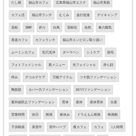
だし糀
福山市カフェ
広島県福山市エステ
福山市美肌
カフェ活
福山市ランチ
むくみ
血行促進
デイキャンプ
花粉
湖畔
釣り
白鳥
花粉症
自然
春の陽気
尾道カフェ
カフェランチ
福山市エンビロン取り扱い
ムーミンカフェ
毛穴洗浄
ダーマペン
シミケア
脱毛
フォトフェイシャル
新メニュー
光フェイシャル
赤ら顔
痒み
デコルテケア
万能アイテム
ツヤ肌ファンデーション
陶肌肌
カバー力ファンデーション
REVIファンデーション
紫外線防止ファンデーション
育休
産休
産休育休
出産
営業時間
休日
映画
春休み
ドラえもん映画
映画館
子供映画
美背中
背中ハーブ
夜カフェ
カフェ
1人時間