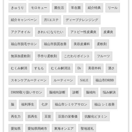
きゅうり
モロキュー
菌生活
常在菌
紹介特典
リール
紹介キャンペーン
月1エステ
ディープクレンジング
アクアオイル
きれいになりたい
アトピー性皮膚炎
皮膚炎
福山市脱毛サロン
福山市肌質改善
美容皮膚科
柔軟剤
無添加柔軟剤
手作り柔軟剤
こだわりポイント
フルーツ
むくみ解消
すもも
むくみ解消法
Dr
美容外科
酒さ
スキンケアルーティーン
ルーティーン
SALE
福山市DRBB
DRBB取り扱いサロン
脳傾向診断
診断
脳傾向
悩み解決
脳
福利厚生
七夕
福山市シミケアサロン
福山 シミ改善
再生力
肌再生
豆苗
豆苗の栄養価
抗酸化ビタミン
愛知県
愛知県岡崎市
東海オンエア
聖地巡礼