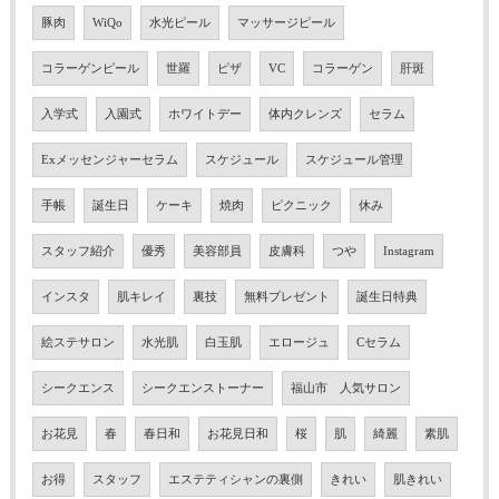
豚肉
WiQo
水光ピール
マッサージピール
コラーゲンピール
世羅
ピザ
VC
コラーゲン
肝斑
入学式
入園式
ホワイトデー
体内クレンズ
セラム
Exメッセンジャーセラム
スケジュール
スケジュール管理
手帳
誕生日
ケーキ
焼肉
ピクニック
休み
スタッフ紹介
優秀
美容部員
皮膚科
つや
Instagram
インスタ
肌キレイ
裏技
無料プレゼント
誕生日特典
絵ステサロン
水光肌
白玉肌
エロージュ
Cセラム
シークエンス
シークエンストーナー
福山市 人気サロン
お花見
春
春日和
お花見日和
桜
肌
綺麗
素肌
お得
スタッフ
エステティシャンの裏側
きれい
肌きれい