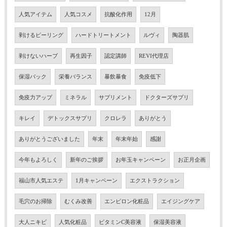
人気アイテム
人気コスメ
抗酸化作用
12月
剥けるピーリング
ハードトリートメント
ルヴィ
陶器肌
剥けないハーブ
再生因子
認定講師
REVI代理店
保湿パック
栄養バランス
暴飲暴食
免疫低下
免疫力アップ
ミネラル
サプリメント
ドクターズサプリ
キレイ
デトックスサプリ
クロレラ
ありがとう
ありがとうございました
年末
年末年始
感謝
今年もよろしく
新年のご挨拶
お年玉キャンペーン
お正月企画
福山市人気エステ
1月キャンペーン
エクストラクション
毛穴のお掃除
むくみ改善
エンビロン化粧品
エイジングケア
大人ニキビ
人気化粧品
ビタミンC美容液
保湿美容液