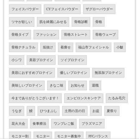
フェイスパウダー
CYフェイスパウダー
ザグローパウダー
ツヤが欲しい
肌を綺麗にみせる
骨格診断
骨格
骨格タイプ
ファッション
骨格ストレート
骨格ウェーブ
骨格ナチュラル
垢抜け
着痩せ
福山市フェイシャル
小皺
小シワ
美容プロテイン
ソイプロテイン
美容におすすめプロテイン
優しいプロテイン
無添加プロテイン
美味しいプロテイン
きなこ味
お知らせ
退職
今までありがとうございます！
エンビロンスキンケア
たるみ毛穴
うなぎ
鰻
ひつまぶし
土用の丑の日
お盆
夏祭り
花火大会
食事療法
ワンプレご飯
プラズマニア
モニター割
モニター
モニター募集中
PFCバランス