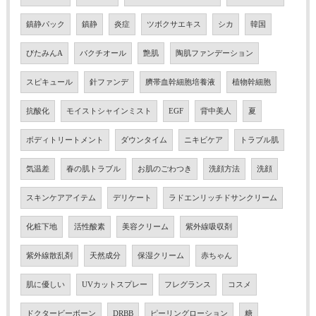
鎮静パック
鎮静
炎症
ツボクサエキス
シカ
韓国
びたみんA
バクチオール
艶肌
陶肌ファンデーション
スピキュール
針ファンデ
臍帯血幹細胞培養液
植物幹細胞
抗酸化
モイストシャインミスト
EGF
背中美人
夏
ボディトリートメント
ダウンタイム
ニキビケア
トラブル肌
気温差
春の肌トラブル
お肌のごわつき
洗顔方法
洗顔
スキンケアアイテム
デリケート
ラドエンリッチドサンクリーム
化粧下地
活性酸素
美容クリーム
紫外線吸収剤
紫外線散乱剤
天然成分
保湿クリーム
赤ちゃん
肌に優しい
UVカットスプレー
フレグランス
コスメ
ドクタービーボーン
DRBB
ピーリングローション
糖