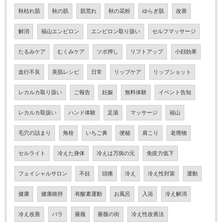
秋枯れ肌
秋の肌
肌荒れ
秋の花粉
ゆらぎ肌
改善
解消
福山エンビロン
エンビロン取り扱い
セルフマッサージ
たるみケア
むくみケア
ツボ押し
リフトアップ
小顔効果
血行不良
美肌レシピ
日常
リップケア
リップショット
レカルカ取り扱い
ご報告
妊娠
無料体験
イベント告知
レカルカ取扱い
ハンド体験
足湯
マッサージ
福山
毛穴の詰まり
角栓
いちご鼻
便秘
肩こり
老廃物
セルライト
冷えた身体
冷えは万病の元
免疫力低下
フェイシャルサロン
不妊
頭痛
冷え
冷え性対策
運動
健康
健康維持
有酸素運動
お風呂
入浴
冷え解消
冷え改善
バラ
薔薇
薔薇の街
冷え性改善法