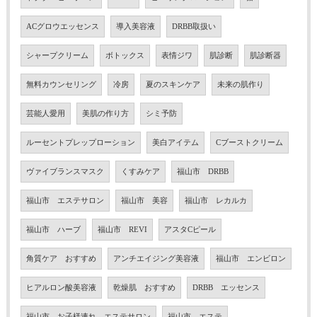
ACグロウエッセンス
導入美容液
DRBB取扱い
シャープクリーム
ボトックス
表情ジワ
肌診断
肌診断器
無料カウンセリング
冷房
夏のスキンケア
未来の肌作り
芸能人愛用
美肌の作り方
シミ予防
ルーセントプレップローション
美白アイテム
Cブーストクリーム
ヴァイブランスマスク
くすみケア
福山市 DRBB
福山市 エステサロン
福山市 美容
福山市 レカルカ
福山市 ハーブ
福山市 REVI
アスタCピール
角質ケア おすすめ
アンチエイジング美容液
福山市 エンビロン
ヒアルロン酸美容液
乾燥肌 おすすめ
DRBB エッセンス
福山市 お子様連れ エステサロン
福山市 エステ