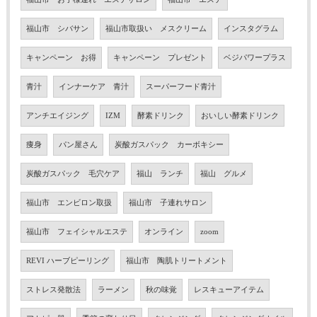
福山市 シバサン
福山市取扱い メスクリーム
インスタグラム
キャンペーン お得
キャンペーン プレゼント
ベジパワープラス
青汁
インナーケア 青汁
スーパーフード青汁
アンチエイジング
IZM
酵素ドリンク
おいしい酵素ドリンク
痩身
パン屋さん
炭酸ガスパック カーボキシー
炭酸ガスパック 毛穴ケア
福山 ランチ
福山 グルメ
福山市 エンビロン取扱
福山市 子連れサロン
福山市 フェイシャルエステ
オンライン
zoom
REVI ハーブピーリング
福山市 陶肌トリートメント
ストレス発散法
ラーメン
秋の味覚
レスキューアイテム