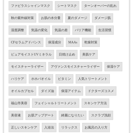
ファビラスシャインマスク
シートマスク
ターンオーバーの乱れ
秋の紫外線対策
お肌の水分量
夏のダメージ
ダメージ肌
湿度調整
気温の変化
気温の差
バリア機能
生活習慣
CFセラムアドバンス
保湿成分
MAAs
乾燥対策
ピュアモイストUVミネラル
日焼け止め
美肌ケア
モイスチャーライザー
アヴァンスモイスチャーライザー
保湿ケア
ハリケア
ホホバオイル
ビタミン
人気トリートメント
オイルカプセル
ダイズ油
保湿アイテム
ドクターズコスメ
福山市美容
フェイシャルトリートメント
スキンケア方法
美容液
お肌アップデート
綺麗になりたい
スクラブ洗顔
正しいスキンケア
入浴法
リラックス
お風呂の入り方