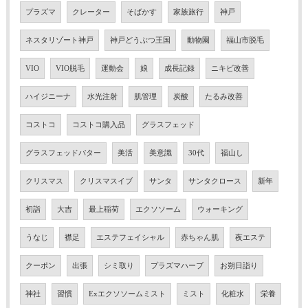
プラズマ
クレーター
そばかす
家族旅行
神戸
ネスタリゾート神戸
神戸どうぶつ王国
動物園
福山市脱毛
VIO
VIO脱毛
運動会
娘
成長記録
ニキビ改善
ハイジニーナ
水光注射
肌管理
炭酸
たるみ改善
コストコ
コストコ購入品
グラスフェッド
グラスフェッドバター
美活
美意識
30代
福山し
クリスマス
クリスマスイブ
サンタ
サンタクロース
新年
初詣
大吉
最上稲荷
エクソソーム
ウォーキング
うなじ
襟足
エステフェイシャル
赤ちゃん肌
夜エステ
クーポン
出張
シミ取り
プラズマハーブ
お朔日詣り
神社
習慣
Exエクソソームミスト
ミスト
化粧水
栄養