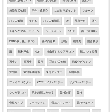
福山市脱毛サロン
福山市肌質改善
美容皮膚科
柔軟剤
無添加柔軟剤
手作り柔軟剤
こだわりポイント
フルーツ
むくみ解消
すもも
むくみ解消法
Dr
美容外科
酒さ
スキンケアルーティーン
ルーティーン
SALE
福山市DRBB
DRBB取り扱いサロン
脳傾向診断
診断
脳傾向
悩み解決
脳
福利厚生
七夕
福山市シミケアサロン
福山 シミ改善
再生力
肌再生
豆苗
豆苗の栄養価
抗酸化ビタミン
愛知県
愛知県岡崎市
東海オンエア
聖地巡礼
フェイスパウダー
CYフェイスパウダー
ザグローパウダー
ツヤが欲しい
肌を綺麗にみせる
骨格診断
骨格
骨格タイプ
ファッション
骨格ストレート
骨格ウェーブ