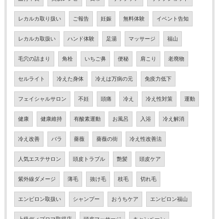
レカルカ取り扱い
ご報告
妊娠
無料体験
イベント告知
レカルカ取扱い
ハンド体験
足湯
マッサージ
福山
毛穴の詰まり
角栓
いちご鼻
便秘
肩こり
老廃物
セルライト
冷えた身体
冷えは万病の元
免疫力低下
フェイシャルサロン
不妊
頭痛
冷え
冷え性対策
運動
健康
健康維持
有酸素運動
お風呂
入浴
冷え解消
冷え改善
バラ
薔薇
薔薇の街
冷え性改善法
人気エステサロン
頭皮トラブル
艶髪
頭皮ケア
紫外線ダメージ
薄毛
抜け毛
枝毛
切れ毛
エンビロン取扱い
シャンプー
おうちケア
エンビロン福山