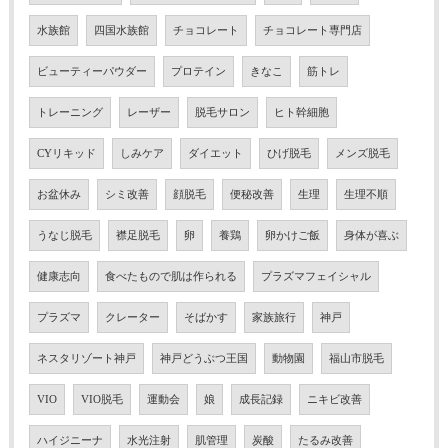
水族館
四国水族館
チョコレート
チョコレート専門店
ビューティーパウダー
プロテイン
きなこ
筋トレ
トレーニング
レーザー
脱毛サロン
ヒト幹細胞
CYリキッド
しみケア
ダイエット
ひげ脱毛
メンズ脱毛
お盆休み
シミ改善
顔脱毛
便秘改善
生理
生理不順
うなじ脱毛
襟足脱毛
卵
養鶏
卵かけご飯
身体が喜ぶ
健康志向
食べたもので肌は作られる
プラズマフェイシャル
プラズマ
クレーター
そばかす
家族旅行
神戸
ネスタリゾート神戸
神戸どうぶつ王国
動物園
福山市脱毛
VIO
VIO脱毛
運動会
娘
成長記録
ニキビ改善
ハイジニーナ
水光注射
肌管理
炭酸
たるみ改善