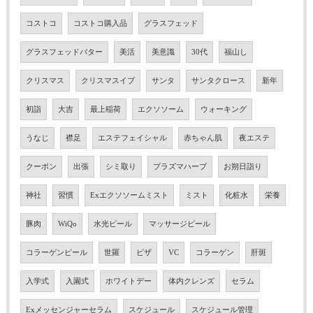
コストコ
コストコ購入品
グラスフェッド
グラスフェッドバター
美活
美意識
30代
福山し
クリスマス
クリスマスイブ
サンタ
サンタクロース
新年
初詣
大吉
最上稲荷
エクソソーム
ウォーキング
うなじ
襟足
エステフェイシャル
赤ちゃん肌
夜エステ
クーポン
出張
シミ取り
プラズマハーブ
お朔日詣り
神社
習慣
Exエクソソームミスト
ミスト
化粧水
栄養
豚肉
WiQo
水光ピール
マッサージピール
コラーゲンピール
世羅
ピザ
VC
コラーゲン
肝斑
入学式
入園式
ホワイトデー
体内クレンズ
セラム
Exメッセンジャーセラム
スケジュール
スケジュール管理