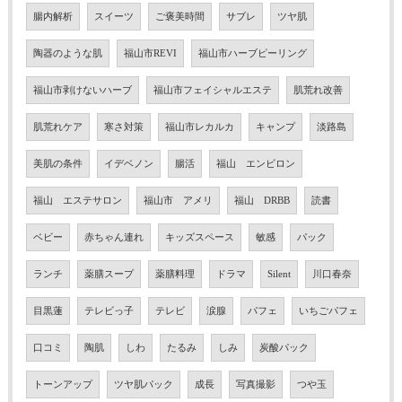
腸内解析
スイーツ
ご褒美時間
サブレ
ツヤ肌
陶器のような肌
福山市REVI
福山市ハーブピーリング
福山市剥けないハーブ
福山市フェイシャルエステ
肌荒れ改善
肌荒れケア
寒さ対策
福山市レカルカ
キャンプ
淡路島
美肌の条件
イデベノン
腸活
福山 エンビロン
福山 エステサロン
福山市 アメリ
福山 DRBB
読書
ベビー
赤ちゃん連れ
キッズスペース
敏感
パック
ランチ
薬膳スープ
薬膳料理
ドラマ
Silent
川口春奈
目黒蓮
テレビっ子
テレビ
涙腺
パフェ
いちごパフェ
口コミ
陶肌
しわ
たるみ
しみ
炭酸パック
トーンアップ
ツヤ肌パック
成長
写真撮影
つや玉