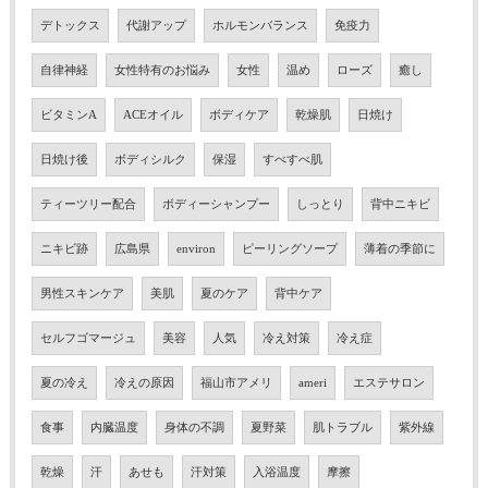
デトックス
代謝アップ
ホルモンバランス
免疫力
自律神経
女性特有のお悩み
女性
温め
ローズ
癒し
ビタミンA
ACEオイル
ボディケア
乾燥肌
日焼け
日焼け後
ボディシルク
保湿
すべすべ肌
ティーツリー配合
ボディーシャンプー
しっとり
背中ニキビ
ニキビ跡
広島県
environ
ピーリングソープ
薄着の季節に
男性スキンケア
美肌
夏のケア
背中ケア
セルフゴマージュ
美容
人気
冷え対策
冷え症
夏の冷え
冷えの原因
福山市アメリ
ameri
エステサロン
食事
内臓温度
身体の不調
夏野菜
肌トラブル
紫外線
乾燥
汗
あせも
汗対策
入浴温度
摩擦