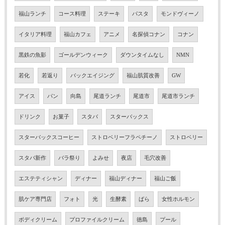
福山ランチ
コース料理
ステーキ
パスタ
モンドヴィーノ
イタリア料理
福山カフェ
アニメ
名探偵コナン
コナン
黒鉄の魚影
ゴールデンウィーク
ダウンタイムなし
NMN
若化
若返り
バックエイジング
福山肌質改善
GW
アイス
パン
向島
尾道ランチ
尾道市
尾道市ランチ
ドリンク
お菓子
スタバ
スターバックス
スターバックスコーヒー
ストロベリーフラペチーノ
ストロベリー
スタバ新作
バラ祭り
よみせ
夜店
毛穴改善
エステティシャン
ディナー
福山ディナー
福山ご飯
肌ケア専門店
フォト
光
生酵素
ばら
女性ホルモン
ボディクリーム
プロファイルクリーム
徳島
プール