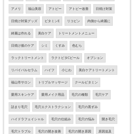
アメリ
福山美容
アトピー
アトピー改善
日焼け対策
日焼け対策グッズ
ビタミンE
リコピン
内側から綺麗に
綺麗は作れる
美白ケア
トリートメントメニュー
日焼け後のケア
シミ
くすみ
色むら
ラックトリートメント
ラクトビタCピール
オプション
リバイバルセラム
ハイフ
小じわ
美白ケアトリートメント
福山市サロン
トリプルマッサージ
クールビタミン
愛用スキンケア
愛用メイク用品
毛穴の種類
毛穴ケア
詰まり毛穴
毛穴エクストラクション
毛穴の黒ずみ
ハイドラフェイシャル
毛穴の仕組み
毛穴の悩み
開き毛穴
毛穴トラブル
毛穴の開き改善
毛穴の開き原因
原因追及