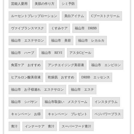
芸能人愛用
美肌の作り方
シミ予防
ルーセントプレップローション
美白アイテム
Cブーストクリーム
ヴァイブランスマスク
くすみケア
福山市 DRBB
福山市 エステサロン
福山市 美容
福山市 レカルカ
福山市 ハーブ
福山市 REVI
アスタCピール
角質ケア おすすめ
アンチエイジング美容液
福山市 エンビロン
ヒアルロン酸美容液
乾燥肌 おすすめ
DRBB エッセンス
福山市 お子様連れ エステサロン
福山市 エステ
福山市 シバサン
福山市取扱い メスクリーム
インスタグラム
キャンペーン お得
キャンペーン プレゼント
ベジパワープラス
青汁
インナーケア 青汁
スーパーフード青汁