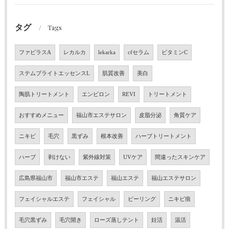
タグ
Tags
ファビラスA
レカルカ
lekarka
cfセラム
ビタミンC
ステムブライトエッセンスL
肌質改善
美白
陶肌トリートメント
エンビロン
REVI
トリートメント
おすすめメニュー
福山市エステサロン
皮脂分泌
角質ケア
ニキビ
毛穴
黒ずみ
根本改善
ハーブトリートメント
ハーブ
剥けない
紫外線対策
UVケア
間違ったスキンケア
広島県福山市
福山市エステ
福山エステ
福山エステサロン
フェイシャルエステ
フェイシャル
ピーリング
ニキビ痕
毛穴黒ずみ
毛穴開き
ローズ蒸しテント
妊活
温活