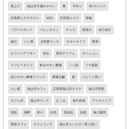
凧上げ
福山市子連れサロン
凧
手作り
REVIパック
広島県エステサロン
AHA
広島県エステ
和食
パワースポット
バレンタイン
チョコ
保湿力
自己紹介
旅行
パン屋
古民家ランチ
スローライフ
野菜
ビフォーアフター
赤み
新作アイテム
ローション
スプレータイプ
飲みやすい酵素
ハリ肌
ツヤ肌肌
続けやすい酵素ドリンク
酵素石鹸
糀
リピート買い
だし糀
福山市カフェ
広島県福山市エステ
福山市美肌
カフェ活
福山市ランチ
むくみ
血行促進
デイキャンプ
花粉
湖畔
釣り
白鳥
花粉症
自然
春の陽気
尾道カフェ
カフェランチ
福山市エンビロン取り扱い