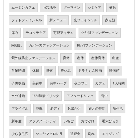
ムーミンカフェ
毛穴洗浄
ダーマペン
シミケア
脱毛
フォトフェイシャル
新メニュー
光フェイシャル
赤ら顔
痒み
デコルテケア
万能アイテム
ツヤ肌ファンデーション
陶肌肌
カバー力ファンデーション
REVIファンデーション
紫外線防止ファンデーション
育休
産休
産休育休
出産
営業時間
休日
映画
春休み
ドラえもん映画
映画館
子供映画
美背中
背中ハーブ
夜カフェ
カフェ
1人時間
水分補給
IZM酵素ドリンク
アフタードリンク
背中
ブライダル
花嫁
ボディ
お出かけ
娘との時間
新生活
新年度
アフタヌーンティ
いちご
おでかけ
毛穴ひらき
ひらき毛穴
ヤエヤマクロレラ
送迎会
別れ
エイジング