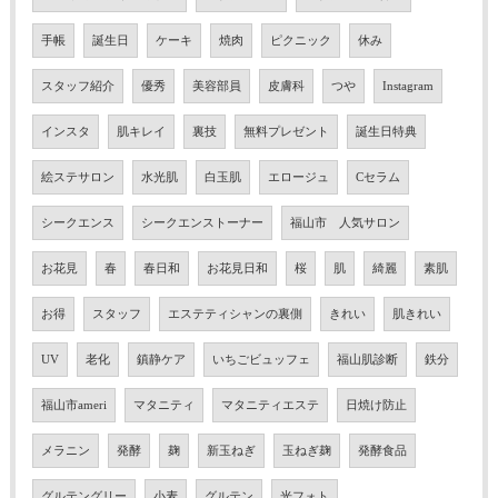
手帳
誕生日
ケーキ
焼肉
ピクニック
休み
スタッフ紹介
優秀
美容部員
皮膚科
つや
Instagram
インスタ
肌キレイ
裏技
無料プレゼント
誕生日特典
絵ステサロン
水光肌
白玉肌
エロージュ
Cセラム
シークエンス
シークエンストーナー
福山市 人気サロン
お花見
春
春日和
お花見日和
桜
肌
綺麗
素肌
お得
スタッフ
エステティシャンの裏側
きれい
肌きれい
UV
老化
鎮静ケア
いちごビュッフェ
福山肌診断
鉄分
福山市ameri
マタニティ
マタニティエステ
日焼け防止
メラニン
発酵
麹
新玉ねぎ
玉ねぎ麹
発酵食品
グルテングリー
小麦
グルテン
光フォト