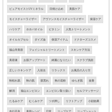
ピュアモイストUVミネラル
日焼け止め
美肌ケア
モイスチャーライザー
アヴァンスモイスチャーライザー
保湿ケア
ハリケア
ホホバオイル
ビタミン
人気トリートメント
オイルカプセル
ダイズ油
保湿アイテム
ドクターズコスメ
福山市美容
フェイシャルトリートメント
スキンケア方法
美容液
お肌アップデート
綺麗になりたい
スクラブ洗顔
正しいスキンケア
入浴法
リラックス
お風呂の入り方
秋枯れ肌
秋の肌
肌荒れ
秋の花粉
ゆらぎ肌
改善
解消
福山エンビロン
エンビロン取り扱い
セルフマッサージ
たるみケア
むくみケア
ツボ押し
リフトアップ
小顔効果
血行不良
美肌レシピ
日常
リップケア
リップショット