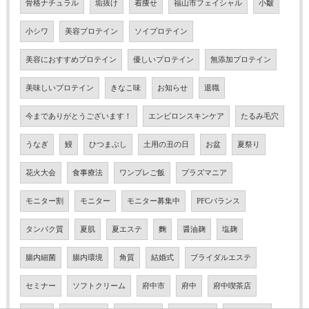
骨格ナチュラル
垢抜け
着痩せ
福山市フェイシャル
小皺
小シワ
美容プロテイン
ソイプロテイン
美容におすすめプロテイン
優しいプロテイン
無添加プロテイン
美味しいプロテイン
きなこ味
お知らせ
退職
今までありがとうございます！
エンビロンスキンケア
たるみ毛穴
うなぎ
鰻
ひつまぶし
土用の丑の日
お盆
夏祭り
花火大会
食事療法
ワンプレご飯
プラズマニア
モニター割
モニター
モニター募集中
PFCバランス
タンパク質
夏肌
夏エステ
麴
醤油麹
塩麹
腸内細菌
腸内環境
角質
結婚式
ブライダルエステ
セミナー
ソフトクリーム
府中市
府中
府中喫茶店