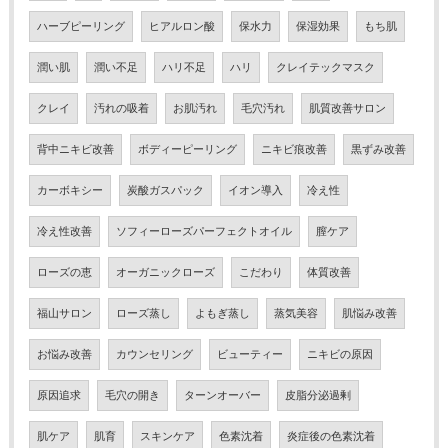
ハーブピーリング
ヒアルロン酸
保水力
保湿効果
もち肌
潤い肌
潤い不足
ハリ不足
ハリ
クレイテックマスク
クレイ
汚れの吸着
お肌汚れ
毛穴汚れ
肌質改善サロン
背中ニキビ改善
ボディーピーリング
ニキビ痕改善
黒ずみ改善
カーボキシー
炭酸ガスパック
イオン導入
冷え性
冷え性改善
ソフィーローズパーフェクトオイル
膣ケア
ローズの恵
オーガニックローズ
こだわり
体質改善
福山サロン
ローズ蒸し
よもぎ蒸し
蒸気美容
肌悩み改善
お悩み改善
カウンセリング
ビューティー
ニキビの原因
原因追求
毛穴の開き
ターンオーバー
皮脂分泌過剰
肌ケア
肌育
スキンケア
色素沈着
炎症後の色素沈着