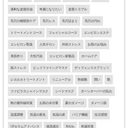
過剰な皮脂分泌
奇麗になりたい
皮脂トラブル
毛穴の種類別ケア
毛穴レス
毛穴詰まり
毛穴の汚れ
トリートメントコース
フェイシャルコース
エンビロンエステ
エンビロン取扱
人気サロン
外的ストレス
お肌のお悩み
美肌作り
大気汚染
エンビロン新製品
ホームケア
肌ストレス
ピュリファイングマスク
ディフェンススプリッツ
レカルカトリートメント
リニューアル
幹細胞
潤い
艶
ファビラスシャインマスク
シートマスク
ターンオーバーの乱れ
秋の紫外線対策
お肌の水分量
夏のダメージ
ダメージ肌
湿度調整
気温の変化
気温の差
バリア機能
生活習慣
CFセラムアドバンス
保湿成分
MAAs
乾燥対策