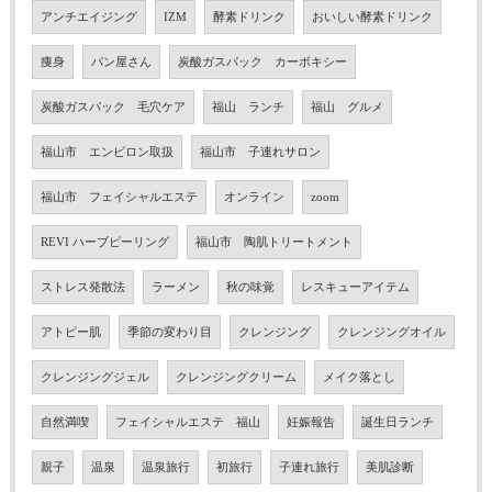
アンチエイジング
IZM
酵素ドリンク
おいしい酵素ドリンク
痩身
パン屋さん
炭酸ガスパック カーボキシー
炭酸ガスパック 毛穴ケア
福山 ランチ
福山 グルメ
福山市 エンビロン取扱
福山市 子連れサロン
福山市 フェイシャルエステ
オンライン
zoom
REVI ハーブピーリング
福山市 陶肌トリートメント
ストレス発散法
ラーメン
秋の味覚
レスキューアイテム
アトピー肌
季節の変わり目
クレンジング
クレンジングオイル
クレンジングジェル
クレンジングクリーム
メイク落とし
自然満喫
フェイシャルエステ 福山
妊娠報告
誕生日ランチ
親子
温泉
温泉旅行
初旅行
子連れ旅行
美肌診断