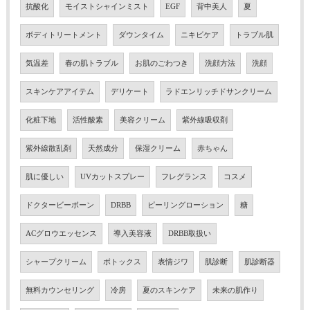
抗酸化
モイストシャインミスト
EGF
背中美人
夏
ボディトリートメント
ダウンタイム
ニキビケア
トラブル肌
気温差
春の肌トラブル
お肌のごわつき
洗顔方法
洗顔
スキンケアアイテム
デリケート
ラドエンリッチドサンクリーム
化粧下地
活性酸素
美容クリーム
紫外線吸収剤
紫外線散乱剤
天然成分
保湿クリーム
赤ちゃん
肌に優しい
UVカットスプレー
フレグランス
コスメ
ドクタービーボーン
DRBB
ピーリングローション
糖
ACグロウエッセンス
導入美容液
DRBB取扱い
シャープクリーム
ボトックス
表情ジワ
肌診断
肌診断器
無料カウンセリング
冷房
夏のスキンケア
未来の肌作り