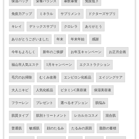
保湿パック
栄養バランス
暴飲暴食
免疫低下
免疫力アップ
ミネラル
サプリメント
ドクターズサプリ
キレイ
デトックスサプリ
クロレラ
ありがとう
ありがとうございました
年末
年末年始
感謝
今年もよろしく
新年のご挨拶
お年玉キャンペーン
お正月企画
福山市人気エステ
1月キャンペーン
エクストラクション
毛穴のお掃除
むくみ改善
エンビロン化粧品
エイジングケア
大人ニキビ
人気化粧品
ビタミンC美容液
保湿美容液
フラーレン
プレゼント
選べるオプション
肌悩み
肌質タイプ
肌別トリートメント
レカルカコスメ
混合肌
普通肌
敏感肌
顔のたるみ
たるみの原因
脂肪の蓄積