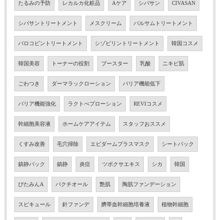
たるみの予防
レカルカ化粧品
Aケア
シバサン
CIVASAN
シバサントリートメント
メスクリーム
バルサムトリートメント
バロコビントリートメント
シゾピリントリートメント
韓国コスメ
韓国美容
トーナーの役割
ブースター
乳酸
ニキビ肌
ごわつき
ダーマラックローション
バリア機能低下
バリア機能強化
ラクトぺプローション
REVIコスメ
幹細胞美容液
ホームケアアイテム
スタッフおススメ
くすみ改善
毛穴掃除
エピダームプラスマスク
シートパック
鎮静パック
鎮静
炎症
ツボクサエキス
シカ
韓国
びたみんA
バクチオール
艶肌
陶肌ファンデーション
スピキュール
針ファンデ
臍帯血幹細胞培養液
植物幹細胞