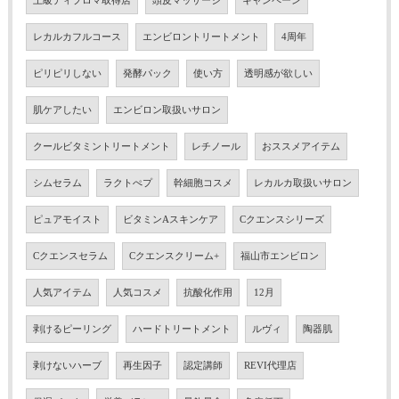
上級ディプロマ取得店
頭皮マッサージ
キャンペーン
レカルカフルコース
エンビロントリートメント
4周年
ピリピリしない
発酵パック
使い方
透明感が欲しい
肌ケアしたい
エンビロン取扱いサロン
クールビタミントリートメント
レチノール
おススメアイテム
シムセラム
ラクトぺプ
幹細胞コスメ
レカルカ取扱いサロン
ピュアモイスト
ビタミンAスキンケア
Cクエンスシリーズ
Cクエンスセラム
Cクエンスクリーム+
福山市エンビロン
人気アイテム
人気コスメ
抗酸化作用
12月
剥けるピーリング
ハードトリートメント
ルヴィ
陶器肌
剥けないハーブ
再生因子
認定講師
REVI代理店