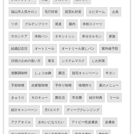
福山市人気サロン
毛穴対策
肌荒れ対策
エピダーム
お灸
ツボ
グルテンフリー
尾道
腸内
米粉スイーツ
サロンケア
米粉パン
オキシトシン
幸せホルモン
家族
結婚記念日
オートミール
オートミール蒸しパン
紫外線予防
日焼け止めの使い方
東京
システムマスク
しわ対策
発酵調味料
しょうゆ麹
菌活
脱毛キャンペーン
牛タン
手前味噌
自家製味噌
手作り味噌
味噌作り
夏のメニュー
きゅうり
モロキュー
菌生活
常在菌
紹介特典
リール
紹介キャンペーン
月1エステ
ディープクレンジング
アクアオイル
きれいになりたい
アトピー性皮膚炎
皮膚炎