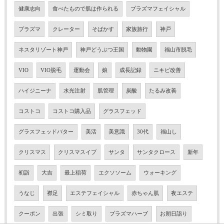
健康志向
食べたもので肌は作られる
プラズマフェイシャル
プラズマ
クレーター
そばかす
家族旅行
神戸
ネスタリゾート神戸
神戸どうぶつ王国
動物園
福山市脱毛
VIO
VIO脱毛
運動会
娘
成長記録
ニキビ改善
ハイジニーナ
水光注射
肌管理
炭酸
たるみ改善
コストコ
コストコ購入品
グラスフェッド
グラスフェッドバター
美活
美意識
30代
福山し
クリスマス
クリスマスイブ
サンタ
サンタクロース
新年
初詣
大吉
最上稲荷
エクソソーム
ウォーキング
うなじ
襟足
エステフェイシャル
赤ちゃん肌
夜エステ
クーポン
出張
シミ取り
プラズマハーブ
お朔日詣り