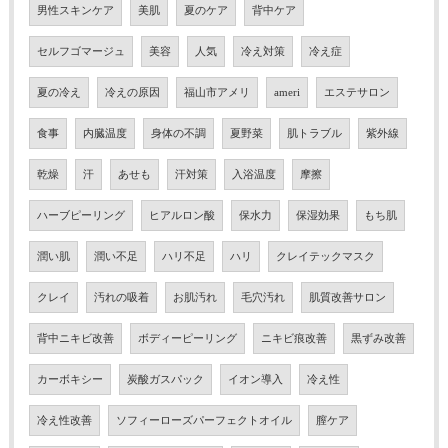
男性スキンケア
美肌
夏のケア
背中ケア
セルフゴマージュ
美容
人気
冷え対策
冷え症
夏の冷え
冷えの原因
福山市アメリ
ameri
エステサロン
食事
内臓温度
身体の不調
夏野菜
肌トラブル
紫外線
乾燥
汗
あせも
汗対策
入浴温度
摩擦
ハーブピーリング
ヒアルロン酸
保水力
保湿効果
もち肌
潤い肌
潤い不足
ハリ不足
ハリ
クレイテックマスク
クレイ
汚れの吸着
お肌汚れ
毛穴汚れ
肌質改善サロン
背中ニキビ改善
ボディーピーリング
ニキビ痕改善
黒ずみ改善
カーボキシー
炭酸ガスパック
イオン導入
冷え性
冷え性改善
ソフィーローズパーフェクトオイル
膣ケア