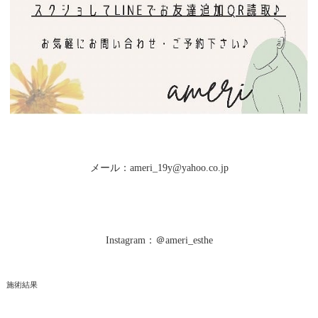
メール：ameri_19y@yahoo.co.jp
Instagram：＠ameri_esthe
施術結果