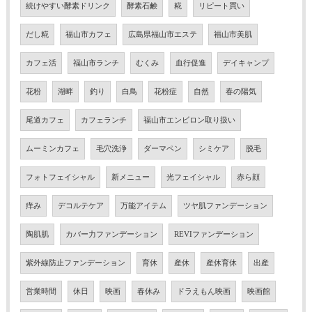
続けやすい酵素ドリンク
酵素石鹸
糀
リピート買い
だし糀
福山市カフェ
広島県福山市エステ
福山市美肌
カフェ活
福山市ランチ
むくみ
血行促進
デイキャンプ
花粉
湖畔
釣り
白鳥
花粉症
自然
春の陽気
尾道カフェ
カフェランチ
福山市エンビロン取り扱い
ムーミンカフェ
毛穴洗浄
ダーマペン
シミケア
脱毛
フォトフェイシャル
新メニュー
光フェイシャル
赤ら顔
痒み
デコルテケア
万能アイテム
ツヤ肌ファンデーション
陶肌肌
カバー力ファンデーション
REVIファンデーション
紫外線防止ファンデーション
育休
産休
産休育休
出産
営業時間
休日
映画
春休み
ドラえもん映画
映画館