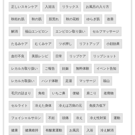
正しいスキンケア
入浴法
リラックス
お風呂の入り方
秋枯れ肌
秋の肌
肌荒れ
秋の花粉
ゆらぎ肌
改善
解消
福山エンビロン
エンビロン取り扱い
セルフマッサージ
たるみケア
むくみケア
ツボ押し
リフトアップ
小顔効果
血行不良
美肌レシピ
日常
リップケア
リップショット
レカルカ取り扱い
ご報告
妊娠
無料体験
イベント告知
レカルカ取扱い
ハンド体験
足湯
マッサージ
福山
毛穴の詰まり
角栓
いちご鼻
便秘
肩こり
老廃物
セルライト
冷えた身体
冷えは万病の元
免疫力低下
フェイシャルサロン
不妊
頭痛
冷え
冷え性対策
運動
健康
健康維持
有酸素運動
お風呂
入浴
冷え解消