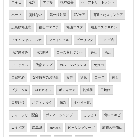
ニキビ
毛穴
黒ずみ
根本改善
ハーブトリートメント
ハーブ
剥けない
紫外線対策
UVケア
間違ったスキンケア
広島県福山市
福山市エステ
福山エステ
福山エステサロン
フェイシャルエステ
フェイシャル
ピーリング
ニキビ痕
毛穴黒ずみ
毛穴開き
ローズ蒸しテント
妊活
温活
デトックス
代謝アップ
ホルモンバランス
免疫力
自律神経
女性特有のお悩み
女性
温め
ローズ
癒し
ビタミンA
ACEオイル
ボディケア
乾燥肌
日焼け
日焼け後
ボディシルク
保湿
すべすべ肌
ティーツリー配合
ボディーシャンプー
しっとり
背中ニキビ
ニキビ跡
広島県
environ
ピーリングソープ
薄着の季節に