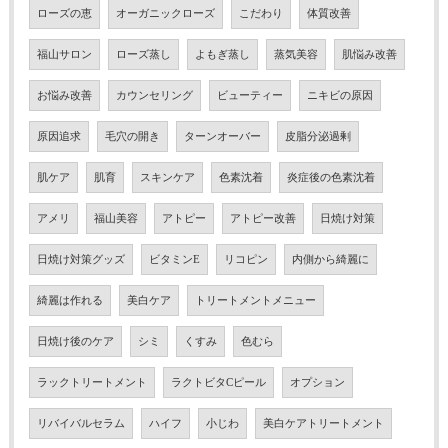
ローズの恵
オーガニックローズ
こだわり
体質改善
福山サロン
ローズ蒸し
よもぎ蒸し
蒸気美容
肌悩み改善
お悩み改善
カウンセリング
ビューティー
ニキビの原因
原因追求
毛穴の開き
ターンオーバー
皮脂分泌過剰
肌ケア
肌育
スキンケア
色素沈着
炎症後の色素沈着
アメリ
福山美容
アトピー
アトピー改善
日焼け対策
日焼け対策グッズ
ビタミンE
リコピン
内側から綺麗に
綺麗は作れる
美白ケア
トリートメントメニュー
日焼け後のケア
シミ
くすみ
色むら
ラックトリートメント
ラクトビタCピール
オプション
リバイバルセラム
ハイフ
小じわ
美白ケアトリートメント