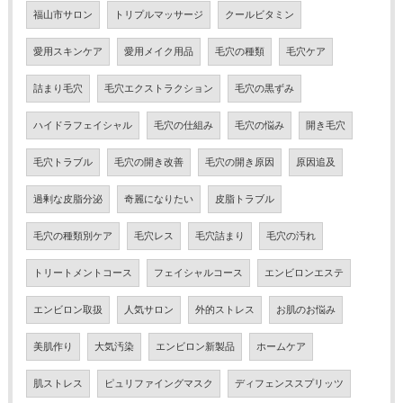
福山市サロン
トリプルマッサージ
クールビタミン
愛用スキンケア
愛用メイク用品
毛穴の種類
毛穴ケア
詰まり毛穴
毛穴エクストラクション
毛穴の黒ずみ
ハイドラフェイシャル
毛穴の仕組み
毛穴の悩み
開き毛穴
毛穴トラブル
毛穴の開き改善
毛穴の開き原因
原因追及
過剰な皮脂分泌
奇麗になりたい
皮脂トラブル
毛穴の種類別ケア
毛穴レス
毛穴詰まり
毛穴の汚れ
トリートメントコース
フェイシャルコース
エンビロンエステ
エンビロン取扱
人気サロン
外的ストレス
お肌のお悩み
美肌作り
大気汚染
エンビロン新製品
ホームケア
肌ストレス
ピュリファイングマスク
ディフェンススプリッツ