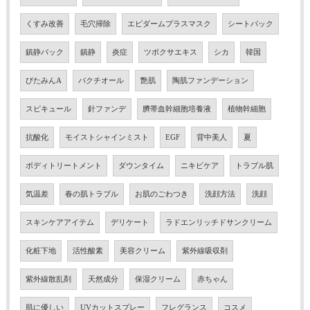
くすみ改善
毛穴掃除
エピダームプラスマスク
シートパック
鎮静パック
鎮静
炎症
ツボクサエキス
シカ
韓国
びたみんA
バクチオール
艶肌
陶肌ファンデーション
スピキュール
針ファンデ
臍帯血幹細胞培養液
植物幹細胞
抗酸化
モイストシャインミスト
EGF
背中美人
夏
ボディトリートメント
ダウンタイム
ニキビケア
トラブル肌
気温差
春の肌トラブル
お肌のごわつき
洗顔方法
洗顔
スキンケアアイテム
デリケート
ラドエンリッチドサンクリーム
化粧下地
活性酸素
美容クリーム
紫外線吸収剤
紫外線散乱剤
天然成分
保湿クリーム
赤ちゃん
肌に優しい
UVカットスプレー
フレグランス
コスメ