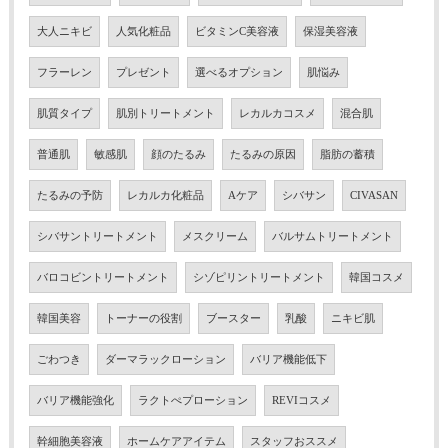
大人ニキビ
人気化粧品
ビタミンC美容液
保湿美容液
フラーレン
プレゼント
選べるオプション
肌悩み
肌質タイプ
肌別トリートメント
レカルカコスメ
混合肌
普通肌
敏感肌
顔のたるみ
たるみの原因
脂肪の蓄積
たるみの予防
レカルカ化粧品
Aケア
シバサン
CIVASAN
シバサントリートメント
メスクリーム
バルサムトリートメント
バロコビントリートメント
シゾピリントリートメント
韓国コスメ
韓国美容
トーナーの役割
ブースター
乳酸
ニキビ肌
ごわつき
ダーマラックローション
バリア機能低下
バリア機能強化
ラクトぺプローション
REVIコスメ
幹細胞美容液
ホームケアアイテム
スタッフおススメ