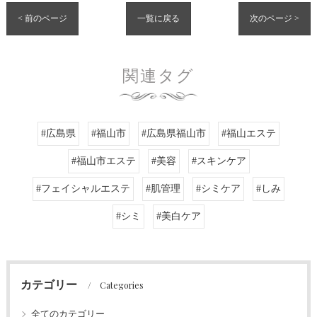
< 前のページ
一覧に戻る
次のページ >
関連タグ
#広島県
#福山市
#広島県福山市
#福山エステ
#福山市エステ
#美容
#スキンケア
#フェイシャルエステ
#肌管理
#シミケア
#しみ
#シミ
#美白ケア
カテゴリー
Categories
全てのカテゴリー