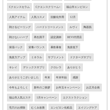
Cクエンスセラム
Cクエンスクリーム+
福山市エンビロン
人気アイテム
人気コスメ
抗酸化作用
12月
剥けるピーリング
ハードトリートメント
ルヴィ
陶器肌
剥けないハーブ
再生因子
認定講師
REVI代理店
保湿パック
栄養バランス
暴飲暴食
免疫低下
免疫力アップ
ミネラル
サプリメント
ドクターズサプリ
キレイ
デトックスサプリ
クロレラ
ありがとう
ありがとうございました
年末
年末年始
感謝
今年もよろしく
新年のご挨拶
お年玉キャンペーン
お正月企画
福山市人気エステ
1月キャンペーン
エクストラクション
毛穴のお掃除
むくみ改善
エンビロン化粧品
エイジングケア