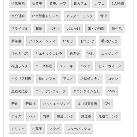
子供映画
美背中
背中ハーブ
夜カフェ
カフェ
1人時間
水分補給
IZM酵素ドリンク
アフタードリンク
背中
ブライダル
花嫁
ボディ
お出かけ
娘との時間
新生活
新年度
アフタヌーンティ
いちご
おでかけ
毛穴ひらき
ひらき毛穴
ヤエヤマクロレラ
送迎会
別れ
エイジング
福山ランチ
コース料理
ステーキ
パスタ
モンドヴィーノ
イタリア料理
福山カフェ
アニメ
名探偵コナン
コナン
黒鉄の魚影
ゴールデンウィーク
ダウンタイムなし
NMN
若化
若返り
バックエイジング
福山肌質改善
GW
アイス
パン
向島
尾道ランチ
尾道市
尾道市ランチ
ドリンク
お菓子
スタバ
スターバックス