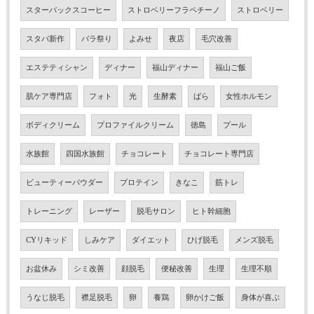
スターバックスコーヒー
ストロベリーフラペチーノ
ストロベリー
スタバ新作
バラ祭り
よみせ
夜店
毛穴改善
エステティシャン
ディナー
福山ディナー
福山ご飯
肌ケア専門店
フォト
光
生酵素
ばら
女性ホルモン
ボディクリーム
プロファイルクリーム
徳島
プール
水族館
四国水族館
チョコレート
チョコレート専門店
ビューティーパウダー
プロテイン
きなこ
筋トレ
トレーニング
レーザー
脱毛サロン
ヒト幹細胞
CYリキッド
しみケア
ダイエット
ひげ脱毛
メンズ脱毛
お盆休み
シミ改善
顔脱毛
便秘改善
生理
生理不順
うなじ脱毛
襟足脱毛
卵
養鶏
卵かけご飯
身体が喜ぶ