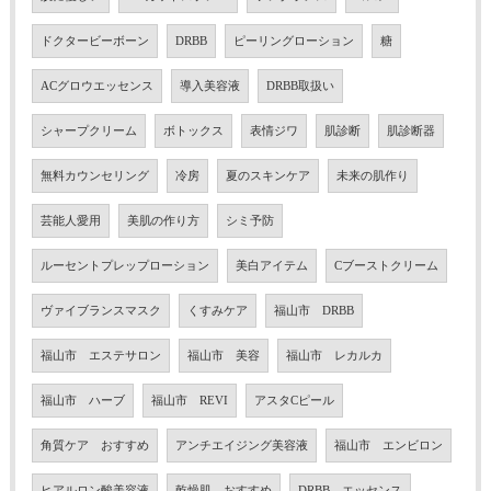
ドクタービーボーン
DRBB
ピーリングローション
糖
ACグロウエッセンス
導入美容液
DRBB取扱い
シャープクリーム
ボトックス
表情ジワ
肌診断
肌診断器
無料カウンセリング
冷房
夏のスキンケア
未来の肌作り
芸能人愛用
美肌の作り方
シミ予防
ルーセントプレップローション
美白アイテム
Cブーストクリーム
ヴァイブランスマスク
くすみケア
福山市 DRBB
福山市 エステサロン
福山市 美容
福山市 レカルカ
福山市 ハーブ
福山市 REVI
アスタCピール
角質ケア おすすめ
アンチエイジング美容液
福山市 エンビロン
ヒアルロン酸美容液
乾燥肌 おすすめ
DRBB エッセンス