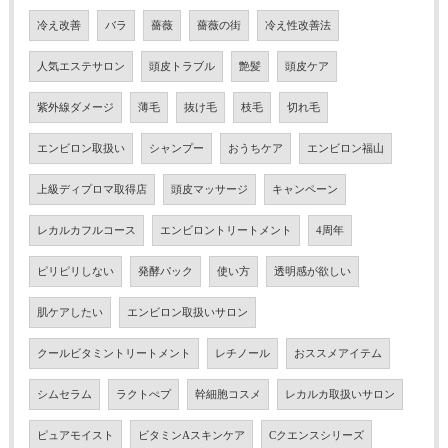
冷え改善
バラ
薔薇
薔薇の街
冷え性改善法
人気エステサロン
頭皮トラブル
艶髪
頭皮ケア
紫外線ダメージ
薄毛
抜け毛
枝毛
切れ毛
エンビロン取扱い
シャンプー
おうちケア
エンビロン福山
上級ディプロマ取得店
頭皮マッサージ
キャンペーン
レカルカフルコース
エンビロントリートメント
4周年
ピリピリしない
発酵パック
使い方
透明感が欲しい
肌ケアしたい
エンビロン取扱いサロン
クールビタミントリートメント
レチノール
おススメアイテム
シムセラム
ラクトぺプ
幹細胞コスメ
レカルカ取扱いサロン
ピュアモイスト
ビタミンAスキンケア
Cクエンスシリーズ