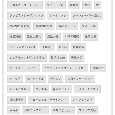
レカルカトリートメント
リニューアル
幹細胞
潤い
艶
ファビラスシャインマスク
シートマスク
ターンオーバーの乱れ
秋の紫外線対策
お肌の水分量
夏のダメージ
ダメージ肌
湿度調整
気温の変化
気温の差
バリア機能
生活習慣
CFセラムアドバンス
保湿成分
MAAs
乾燥対策
ピュアモイストUVミネラル
日焼け止め
美肌ケア
モイスチャーライザー
アヴァンスモイスチャーライザー
保湿ケア
ハリケア
ホホバオイル
ビタミン
人気トリートメント
オイルカプセル
ダイズ油
保湿アイテム
ドクターズコスメ
福山市美容
フェイシャルトリートメント
スキンケア方法
美容液
お肌アップデート
綺麗になりたい
スクラブ洗顔