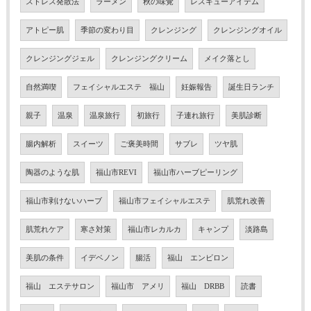
ストレス発散法
ラーメン
秋の味覚
レスキューアイテム
アトピー肌
季節の変わり目
クレンジング
クレンジングオイル
クレンジングジェル
クレンジングクリーム
メイク落とし
自然満喫
フェイシャルエステ 福山
妊娠報告
誕生日ランチ
親子
温泉
温泉旅行
初旅行
子連れ旅行
美肌診断
腸内解析
スイーツ
ご褒美時間
サブレ
ツヤ肌
陶器のような肌
福山市REVI
福山市ハーブピーリング
福山市剥けないハーブ
福山市フェイシャルエステ
肌荒れ改善
肌荒れケア
寒さ対策
福山市レカルカ
キャンプ
淡路島
美肌の条件
イデベノン
腸活
福山 エンビロン
福山 エステサロン
福山市 アメリ
福山 DRBB
読書