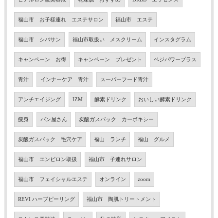
福山市 お子様連れ エステサロン
福山市 エステ
福山市 シバサン
福山市取扱い メスクリーム
インスタグラム
キャンペーン お得
キャンペーン プレゼント
ベジパワープラス
青汁
インナーケア 青汁
スーパーフード青汁
アンチエイジング
IZM
酵素ドリンク
おいしい酵素ドリンク
痩身
パン屋さん
炭酸ガスパック カーボキシー
炭酸ガスパック 毛穴ケア
福山 ランチ
福山 グルメ
福山市 エンビロン取扱
福山市 子連れサロン
福山市 フェイシャルエステ
オンライン
zoom
REVI ハーブピーリング
福山市 陶肌トリートメント