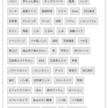
ベビー
赤ちゃん連れ
キッズスペース
敏感
パック
ランチ
薬膳スープ
薬膳料理
ドラマ
Silent
川口春奈
目黒蓮
テレビっ子
テレビ
涙腺
パフェ
いちごパフェ
口コミ
陶肌
しわ
たるみ
しみ
炭酸パック
トーンアップ
ツヤ肌パック
成長
写真撮影
つや玉
凧上げ
福山市子連れサロン
凧
手作り
REVIパック
広島県エステサロン
AHA
広島県エステ
和食
パワースポット
バレンタイン
チョコ
保湿力
自己紹介
旅行
パン屋
古民家ランチ
スローライフ
野菜
ビフォーアフター
赤み
新作アイテム
ローション
スプレータイプ
飲みやすい酵素
ハリ肌
ツヤ肌肌