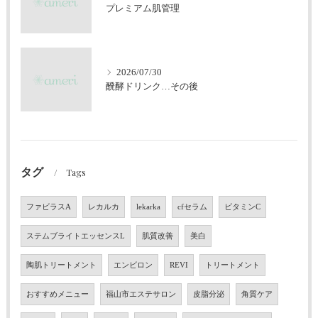
プレミアム肌管理
2026/07/30
醗酵ドリンク…その後
タグ
Tags
ファビラスA
レカルカ
lekarka
cfセラム
ビタミンC
ステムブライトエッセンスL
肌質改善
美白
陶肌トリートメント
エンビロン
REVI
トリートメント
おすすめメニュー
福山市エステサロン
皮脂分泌
角質ケア