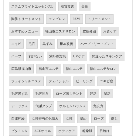
ステムブライトエッセンスL
肌質改善
美白
陶肌トリートメント
エンビロン
REVI
トリートメント
おすすめメニュー
福山市エステサロン
皮脂分泌
角質ケア
ニキビ
毛穴
黒ずみ
根本改善
ハーブトリートメント
ハーブ
剥けない
紫外線対策
UVケア
間違ったスキンケア
広島県福山市
福山市エステ
福山エステ
福山エステサロン
フェイシャルエステ
フェイシャル
ピーリング
ニキビ痕
毛穴黒ずみ
毛穴開き
ローズ蒸しテント
妊活
温活
デトックス
代謝アップ
ホルモンバランス
免疫力
自律神経
女性特有のお悩み
女性
温め
ローズ
癒し
ビタミンA
ACEオイル
ボディケア
乾燥肌
日焼け