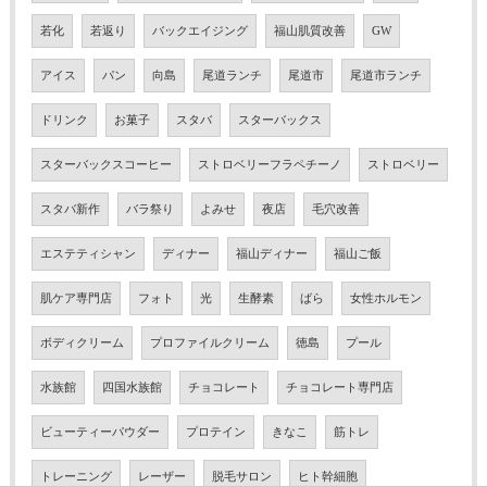
若化
若返り
バックエイジング
福山肌質改善
GW
アイス
パン
向島
尾道ランチ
尾道市
尾道市ランチ
ドリンク
お菓子
スタバ
スターバックス
スターバックスコーヒー
ストロベリーフラペチーノ
ストロベリー
スタバ新作
バラ祭り
よみせ
夜店
毛穴改善
エステティシャン
ディナー
福山ディナー
福山ご飯
肌ケア専門店
フォト
光
生酵素
ばら
女性ホルモン
ボディクリーム
プロファイルクリーム
徳島
プール
水族館
四国水族館
チョコレート
チョコレート専門店
ビューティーパウダー
プロテイン
きなこ
筋トレ
トレーニング
レーザー
脱毛サロン
ヒト幹細胞