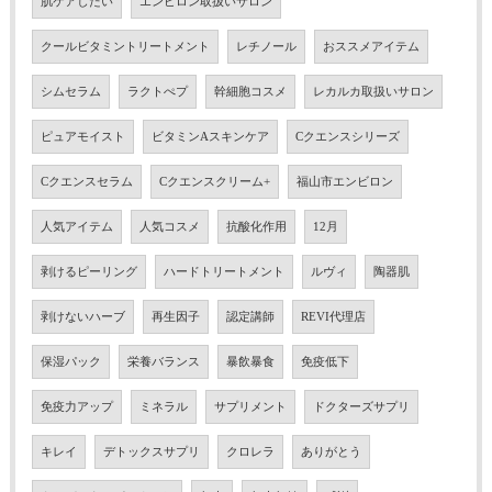
肌ケアしたい
エンビロン取扱いサロン
クールビタミントリートメント
レチノール
おススメアイテム
シムセラム
ラクトぺプ
幹細胞コスメ
レカルカ取扱いサロン
ピュアモイスト
ビタミンAスキンケア
Cクエンスシリーズ
Cクエンスセラム
Cクエンスクリーム+
福山市エンビロン
人気アイテム
人気コスメ
抗酸化作用
12月
剥けるピーリング
ハードトリートメント
ルヴィ
陶器肌
剥けないハーブ
再生因子
認定講師
REVI代理店
保湿パック
栄養バランス
暴飲暴食
免疫低下
免疫力アップ
ミネラル
サプリメント
ドクターズサプリ
キレイ
デトックスサプリ
クロレラ
ありがとう