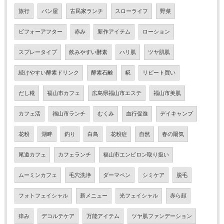
旅行
パン屋
古民家ランチ
スローライフ
野菜
ビフォーアフター
赤み
新作アイテム
ローション
スプレータイプ
飲みやすい酵素
ハリ肌
ツヤ肌肌
続けやすい酵素ドリンク
酵素石鹸
糀
リピート買い
だし糀
福山市カフェ
広島県福山市エステ
福山市美肌
カフェ活
福山市ランチ
むくみ
血行促進
デイキャンプ
花粉
湖畔
釣り
白鳥
花粉症
自然
春の陽気
尾道カフェ
カフェランチ
福山市エンビロン取り扱い
ムーミンカフェ
毛穴洗浄
ダーマペン
シミケア
脱毛
フォトフェイシャル
新メニュー
光フェイシャル
赤ら顔
痒み
デコルテケア
万能アイテム
ツヤ肌ファンデーション