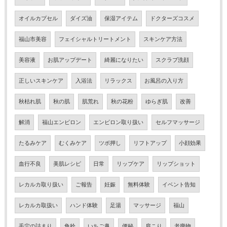
オイルカプセル
ダイズ油
保湿アイテム
ドクターズコスメ
福山市美容
フェイシャルトリートメント
スキンケア方法
美容液
お肌アップデート
綺麗になりたい
スクラブ洗顔
正しいスキンケア
入浴法
リラックス
お風呂の入り方
秋枯れ肌
秋の肌
肌荒れ
秋の花粉
ゆらぎ肌
改善
解消
福山エンビロン
エンビロン取り扱い
セルフマッサージ
たるみケア
むくみケア
ツボ押し
リフトアップ
小顔効果
血行不良
美肌レシピ
日常
リップケア
リップショット
レカルカ取り扱い
ご報告
妊娠
無料体験
イベント告知
レカルカ取扱い
ハンド体験
足湯
マッサージ
福山
毛穴の詰まり
角栓
いちご鼻
便秘
肩こり
老廃物