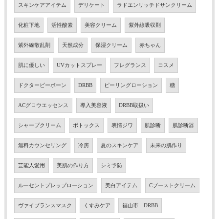
スキンケアアイテム
デリケート
ラドエンリッチドサンクリーム
化粧下地
活性酸素
美容クリーム
紫外線吸収剤
紫外線散乱剤
天然成分
保湿クリーム
赤ちゃん
肌に優しい
UVカットスプレー
フレグランス
コスメ
ドクタービーボーン
DRBB
ピーリングローション
糖
ACグロウエッセンス
導入美容液
DRBB取扱い
シャープクリーム
ボトックス
表情ジワ
肌診断
肌診断器
無料カウンセリング
冷房
夏のスキンケア
未来の肌作り
芸能人愛用
美肌の作り方
シミ予防
ルーセントプレップローション
美白アイテム
Cブーストクリーム
ヴァイブランスマスク
くすみケア
福山市 DRBB