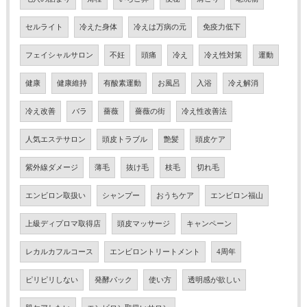
セルライト
冷えた身体
冷えは万病の元
免疫力低下
フェイシャルサロン
不妊
頭痛
冷え
冷え性対策
運動
健康
健康維持
有酸素運動
お風呂
入浴
冷え解消
冷え改善
バラ
薔薇
薔薇の街
冷え性改善法
人気エステサロン
頭皮トラブル
艶髪
頭皮ケア
紫外線ダメージ
薄毛
抜け毛
枝毛
切れ毛
エンビロン取扱い
シャンプー
おうちケア
エンビロン福山
上級ディプロマ取得店
頭皮マッサージ
キャンペーン
レカルカフルコース
エンビロントリートメント
4周年
ピリピリしない
発酵パック
使い方
透明感が欲しい