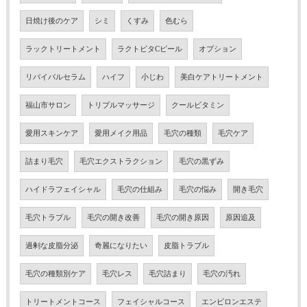
日焼け後のケア
シミ
くすみ
色むら
ラックトリートメント
ラクトビタCピール
オプション
リバイバルセラム
ハイフ
小じわ
美白ケアトリートメント
福山市サロン
トリプルマッサージ
クールビタミン
愛用スキンケア
愛用メイク用品
毛穴の種類
毛穴ケア
詰まり毛穴
毛穴エクストラクション
毛穴の黒ずみ
ハイドラフェイシャル
毛穴の仕組み
毛穴の悩み
開き毛穴
毛穴トラブル
毛穴の開き改善
毛穴の開き原因
原因追及
過剰な皮脂分泌
奇麗になりたい
皮脂トラブル
毛穴の種類別ケア
毛穴レス
毛穴詰まり
毛穴の汚れ
トリートメントコース
フェイシャルコース
エンビロンエステ