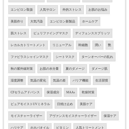
エンビロン取扱
人気サロン
外的ストレス
お肌のお悩み
美肌作り
大気汚染
エンビロン新製品
ホームケア
肌ストレス
ピュリファイングマスク
ディフェンススプリッツ
レカルカトリートメント
リニューアル
幹細胞
潤い
艶
ファビラスシャインマスク
シートマスク
ターンオーバーの乱れ
秋の紫外線対策
お肌の水分量
夏のダメージ
ダメージ肌
湿度調整
気温の変化
気温の差
バリア機能
生活習慣
CFセラムアドバンス
保湿成分
MAAs
乾燥対策
ピュアモイストUVミネラル
日焼け止め
美肌ケア
モイスチャーライザー
アヴァンスモイスチャーライザー
保湿ケア
ハリケア
ホホバオイル
ビタミン
人気トリートメント