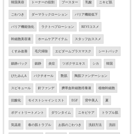
韓国美容
トーナーの役割
ブースター
乳酸
ニキビ肌
ごわつき
ダーマラックローション
バリア機能低下
バリア機能強化
ラクトぺプローション
REVIコスメ
幹細胞美容液
ホームケアアイテム
スタッフおススメ
くすみ改善
毛穴掃除
エピダームプラスマスク
シートパック
鎮静パック
鎮静
炎症
ツボクサエキス
シカ
韓国
びたみんA
バクチオール
艶肌
陶肌ファンデーション
スピキュール
針ファンデ
臍帯血幹細胞培養液
植物幹細胞
抗酸化
モイストシャインミスト
EGF
背中美人
夏
ボディトリートメント
ダウンタイム
ニキビケア
トラブル肌
気温差
春の肌トラブル
お肌のごわつき
洗顔方法
洗顔