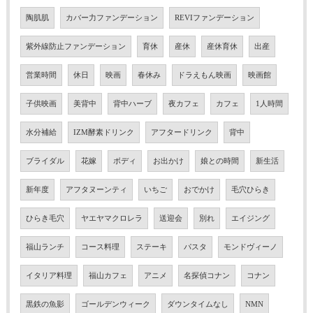
陶肌肌
カバー力ファンデーション
REVIファンデーション
紫外線防止ファンデーション
育休
産休
産休育休
出産
営業時間
休日
映画
春休み
ドラえもん映画
映画館
子供映画
美背中
背中ハーブ
夜カフェ
カフェ
1人時間
水分補給
IZM酵素ドリンク
アフタードリンク
背中
ブライダル
花嫁
ボディ
お出かけ
娘との時間
新生活
新年度
アフタヌーンティ
いちご
おでかけ
毛穴ひらき
ひらき毛穴
ヤエヤマクロレラ
送迎会
別れ
エイジング
福山ランチ
コース料理
ステーキ
パスタ
モンドヴィーノ
イタリア料理
福山カフェ
アニメ
名探偵コナン
コナン
黒鉄の魚影
ゴールデンウィーク
ダウンタイムなし
NMN