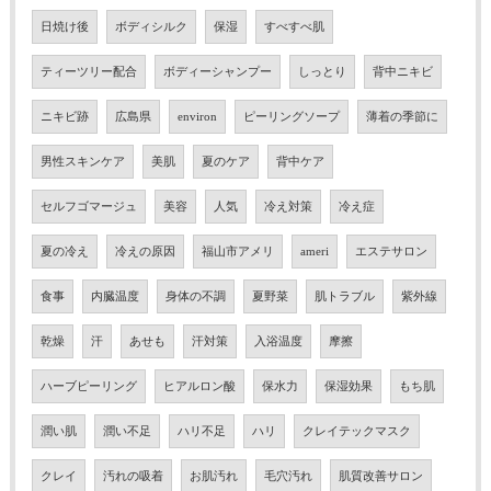
日焼け後
ボディシルク
保湿
すべすべ肌
ティーツリー配合
ボディーシャンプー
しっとり
背中ニキビ
ニキビ跡
広島県
environ
ピーリングソープ
薄着の季節に
男性スキンケア
美肌
夏のケア
背中ケア
セルフゴマージュ
美容
人気
冷え対策
冷え症
夏の冷え
冷えの原因
福山市アメリ
ameri
エステサロン
食事
内臓温度
身体の不調
夏野菜
肌トラブル
紫外線
乾燥
汗
あせも
汗対策
入浴温度
摩擦
ハーブピーリング
ヒアルロン酸
保水力
保湿効果
もち肌
潤い肌
潤い不足
ハリ不足
ハリ
クレイテックマスク
クレイ
汚れの吸着
お肌汚れ
毛穴汚れ
肌質改善サロン