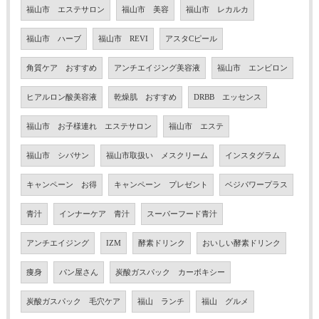
福山市 エステサロン
福山市 美容
福山市 レカルカ
福山市 ハーブ
福山市 REVI
アスタCピール
角質ケア おすすめ
アンチエイジング美容液
福山市 エンビロン
ヒアルロン酸美容液
乾燥肌 おすすめ
DRBB エッセンス
福山市 お子様連れ エステサロン
福山市 エステ
福山市 シバサン
福山市取扱い メスクリーム
インスタグラム
キャンペーン お得
キャンペーン プレゼント
ベジパワープラス
青汁
インナーケア 青汁
スーパーフード青汁
アンチエイジング
IZM
酵素ドリンク
おいしい酵素ドリンク
痩身
パン屋さん
炭酸ガスパック カーボキシー
炭酸ガスパック 毛穴ケア
福山 ランチ
福山 グルメ