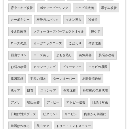
背中ニキビ改善
ボディーピーリング
ニキビ痕改善
黒ずみ改善
カーボキシー
炭酸ガスパック
イオン導入
冷え性
冷え性改善
ソフィーローズパーフェクトオイル
膣ケア
ローズの恵
オーガニックローズ
こだわり
体質改善
福山サロン
ローズ蒸し
よもぎ蒸し
蒸気美容
肌悩み改善
お悩み改善
カウンセリング
ビューティー
ニキビの原因
原因追求
毛穴の開き
ターンオーバー
皮脂分泌過剰
肌ケア
肌育
スキンケア
色素沈着
炎症後の色素沈着
アメリ
福山美容
アトピー
アトピー改善
日焼け対策
日焼け対策グッズ
ビタミンE
リコピン
内側から綺麗に
綺麗は作れる
美白ケア
トリートメントメニュー