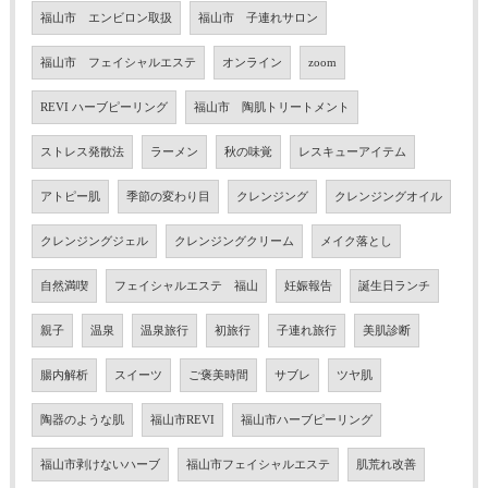
福山市 エンビロン取扱
福山市 子連れサロン
福山市 フェイシャルエステ
オンライン
zoom
REVI ハーブピーリング
福山市 陶肌トリートメント
ストレス発散法
ラーメン
秋の味覚
レスキューアイテム
アトピー肌
季節の変わり目
クレンジング
クレンジングオイル
クレンジングジェル
クレンジングクリーム
メイク落とし
自然満喫
フェイシャルエステ 福山
妊娠報告
誕生日ランチ
親子
温泉
温泉旅行
初旅行
子連れ旅行
美肌診断
腸内解析
スイーツ
ご褒美時間
サブレ
ツヤ肌
陶器のような肌
福山市REVI
福山市ハーブピーリング
福山市剥けないハーブ
福山市フェイシャルエステ
肌荒れ改善