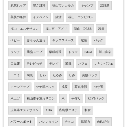
肌荒れケア
寒さ対策
福山市レカルカ
キャンプ
淡路島
美肌の条件
イデベノン
腸活
福山 エンビロン
福山 エステサロン
福山市 アメリ
福山 DRBB
読書
ベビー
赤ちゃん連れ
キッズスペース
敏感
パック
ランチ
薬膳スープ
薬膳料理
ドラマ
Silent
川口春奈
目黒蓮
テレビっ子
テレビ
涙腺
パフェ
いちごパフェ
口コミ
陶肌
しわ
たるみ
しみ
炭酸パック
トーンアップ
ツヤ肌パック
成長
写真撮影
つや玉
凧上げ
福山市子連れサロン
凧
手作り
REVIパック
広島県エステサロン
AHA
広島県エステ
和食
パワースポット
バレンタイン
チョコ
保湿力
自己紹介