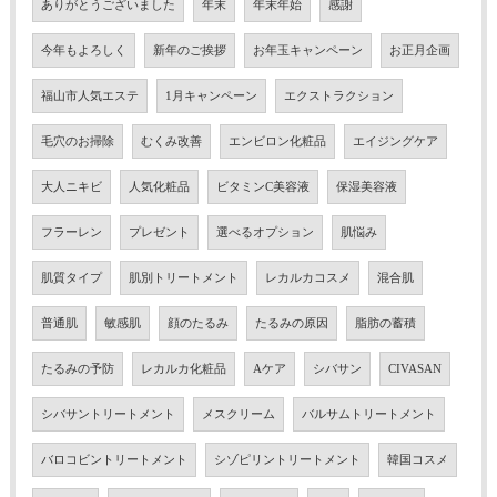
ありがとうございました
年末
年末年始
感謝
今年もよろしく
新年のご挨拶
お年玉キャンペーン
お正月企画
福山市人気エステ
1月キャンペーン
エクストラクション
毛穴のお掃除
むくみ改善
エンビロン化粧品
エイジングケア
大人ニキビ
人気化粧品
ビタミンC美容液
保湿美容液
フラーレン
プレゼント
選べるオプション
肌悩み
肌質タイプ
肌別トリートメント
レカルカコスメ
混合肌
普通肌
敏感肌
顔のたるみ
たるみの原因
脂肪の蓄積
たるみの予防
レカルカ化粧品
Aケア
シバサン
CIVASAN
シバサントリートメント
メスクリーム
バルサムトリートメント
バロコビントリートメント
シゾピリントリートメント
韓国コスメ