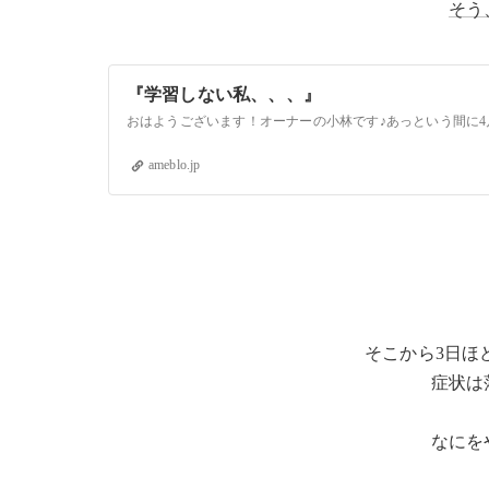
そう
『学習しない私、、、』
ameblo.jp
そこから3日ほ
症状は
なにを