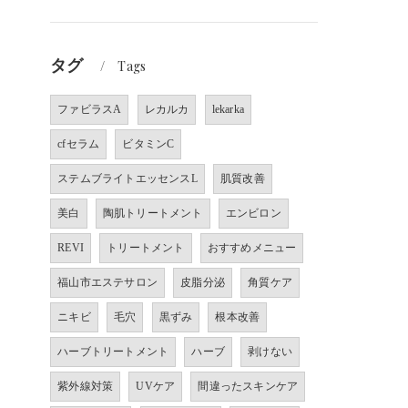
タグ
Tags
ファビラスA
レカルカ
lekarka
cfセラム
ビタミンC
ステムブライトエッセンスL
肌質改善
美白
陶肌トリートメント
エンビロン
REVI
トリートメント
おすすめメニュー
福山市エステサロン
皮脂分泌
角質ケア
ニキビ
毛穴
黒ずみ
根本改善
ハーブトリートメント
ハーブ
剥けない
紫外線対策
UVケア
間違ったスキンケア