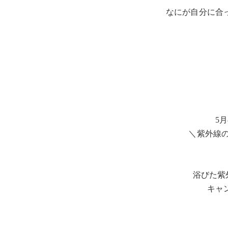
なにが自分に合
5
＼紫外線
浴びた紫
キャ