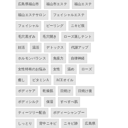
広島県福山市
福山市エステ
福山エステ
福山エステサロン
フェイシャルエステ
フェイシャル
ピーリング
ニキビ痕
毛穴黒ずみ
毛穴開き
ローズ蒸しテント
妊活
温活
デトックス
代謝アップ
ホルモンバランス
免疫力
自律神経
女性特有のお悩み
女性
温め
ローズ
癒し
ビタミンA
ACEオイル
ボディケア
乾燥肌
日焼け
日焼け後
ボディシルク
保湿
すべすべ肌
ティーツリー配合
ボディーシャンプー
しっとり
背中ニキビ
ニキビ跡
広島県