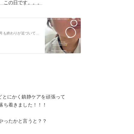
、この日です。。。
おはようございます！オーナーの小林です♪あっという間に4月も終わりが近づいてきました！！やっと花粉から解放されるかな、、、と安堵しております！症状が全くでない…
どとにかく鎮静ケアを頑張って
落ち着きました！！！
やったかと言うと？？