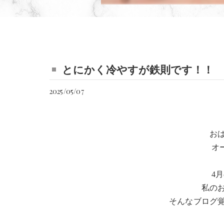
とにかく冷やすが鉄則です！！
2025/05/07
お
オ
4
私の
そんなブログ