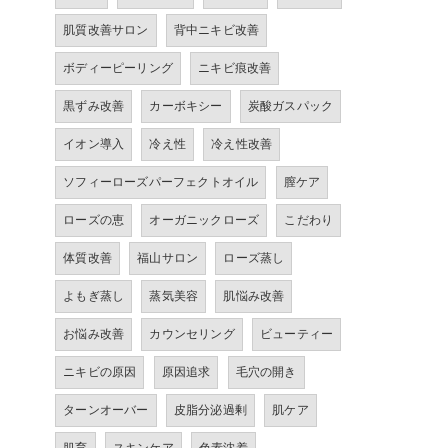
肌質改善サロン
背中ニキビ改善
ボディーピーリング
ニキビ痕改善
黒ずみ改善
カーボキシー
炭酸ガスパック
イオン導入
冷え性
冷え性改善
ソフィーローズパーフェクトオイル
膣ケア
ローズの恵
オーガニックローズ
こだわり
体質改善
福山サロン
ローズ蒸し
よもぎ蒸し
蒸気美容
肌悩み改善
お悩み改善
カウンセリング
ビューティー
ニキビの原因
原因追求
毛穴の開き
ターンオーバー
皮脂分泌過剰
肌ケア