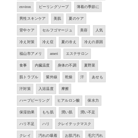
environ
ピーリングソープ
薄着の季節に
男性スキンケア
美肌
夏のケア
背中ケア
セルフゴマージュ
美容
人気
冷え対策
冷え症
夏の冷え
冷えの原因
福山市アメリ
ameri
エステサロン
食事
内臓温度
身体の不調
夏野菜
肌トラブル
紫外線
乾燥
汗
あせも
汗対策
入浴温度
摩擦
ハーブピーリング
ヒアルロン酸
保水力
保湿効果
もち肌
潤い肌
潤い不足
ハリ不足
ハリ
クレイテックマスク
クレイ
汚れの吸着
お肌汚れ
毛穴汚れ