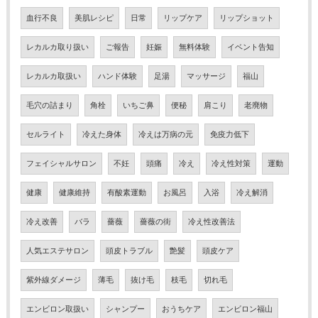
血行不良
美肌レシピ
日常
リップケア
リップショット
レカルカ取り扱い
ご報告
妊娠
無料体験
イベント告知
レカルカ取扱い
ハンド体験
足湯
マッサージ
福山
毛穴の詰まり
角栓
いちご鼻
便秘
肩こり
老廃物
セルライト
冷えた身体
冷えは万病の元
免疫力低下
フェイシャルサロン
不妊
頭痛
冷え
冷え性対策
運動
健康
健康維持
有酸素運動
お風呂
入浴
冷え解消
冷え改善
バラ
薔薇
薔薇の街
冷え性改善法
人気エステサロン
頭皮トラブル
艶髪
頭皮ケア
紫外線ダメージ
薄毛
抜け毛
枝毛
切れ毛
エンビロン取扱い
シャンプー
おうちケア
エンビロン福山