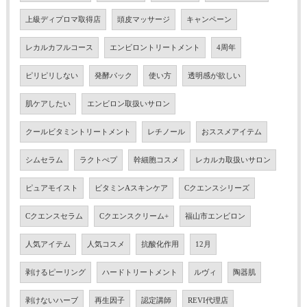
上級ディプロマ取得店
頭皮マッサージ
キャンペーン
レカルカフルコース
エンビロントリートメント
4周年
ピリピリしない
発酵パック
使い方
透明感が欲しい
肌ケアしたい
エンビロン取扱いサロン
クールビタミントリートメント
レチノール
おススメアイテム
シムセラム
ラクトぺプ
幹細胞コスメ
レカルカ取扱いサロン
ピュアモイスト
ビタミンAスキンケア
Cクエンスシリーズ
Cクエンスセラム
Cクエンスクリーム+
福山市エンビロン
人気アイテム
人気コスメ
抗酸化作用
12月
剥けるピーリング
ハードトリートメント
ルヴィ
陶器肌
剥けないハーブ
再生因子
認定講師
REVI代理店