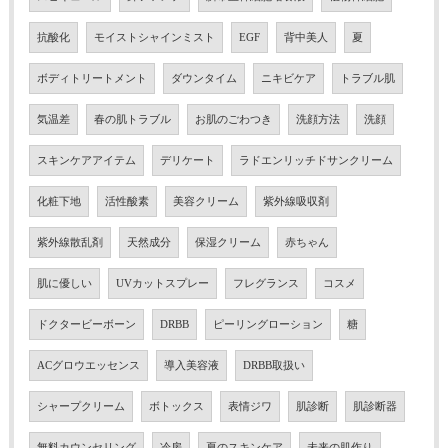
抗酸化
モイストシャインミスト
EGF
背中美人
夏
ボディトリートメント
ダウンタイム
ニキビケア
トラブル肌
気温差
春の肌トラブル
お肌のごわつき
洗顔方法
洗顔
スキンケアアイテム
デリケート
ラドエンリッチドサンクリーム
化粧下地
活性酸素
美容クリーム
紫外線吸収剤
紫外線散乱剤
天然成分
保湿クリーム
赤ちゃん
肌に優しい
UVカットスプレー
フレグランス
コスメ
ドクタービーボーン
DRBB
ピーリングローション
糖
ACグロウエッセンス
導入美容液
DRBB取扱い
シャープクリーム
ボトックス
表情ジワ
肌診断
肌診断器
無料カウンセリング
冷房
夏のスキンケア
未来の肌作り