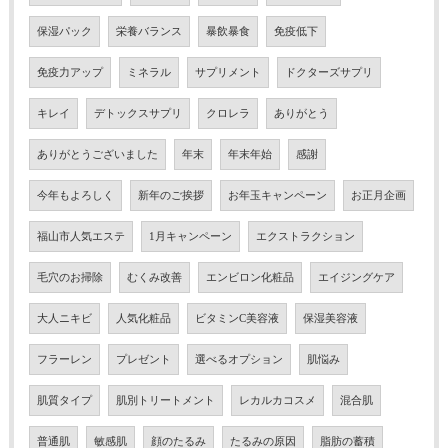
保湿パック
栄養バランス
暴飲暴食
免疫低下
免疫力アップ
ミネラル
サプリメント
ドクターズサプリ
キレイ
デトックスサプリ
クロレラ
ありがとう
ありがとうございました
年末
年末年始
感謝
今年もよろしく
新年のご挨拶
お年玉キャンペーン
お正月企画
福山市人気エステ
1月キャンペーン
エクストラクション
毛穴のお掃除
むくみ改善
エンビロン化粧品
エイジングケア
大人ニキビ
人気化粧品
ビタミンC美容液
保湿美容液
フラーレン
プレゼント
選べるオプション
肌悩み
肌質タイプ
肌別トリートメント
レカルカコスメ
混合肌
普通肌
敏感肌
顔のたるみ
たるみの原因
脂肪の蓄積