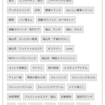
青汁
インナーケア 青汁
スーパーフード青汁
アンチエイジング
IZM
酵素ドリンク
おいしい酵素ドリンク
痩身
パン屋さん
炭酸ガスパック カーボキシー
炭酸ガスパック 毛穴ケア
福山 ランチ
福山 グルメ
福山市 エンビロン取扱
福山市 子連れサロン
福山市 フェイシャルエステ
オンライン
zoom
REVI ハーブピーリング
福山市 陶肌トリートメント
ストレス発散法
ラーメン
秋の味覚
レスキューアイテム
アトピー肌
季節の変わり目
クレンジング
クレンジングオイル
クレンジングジェル
クレンジングクリーム
メイク落とし
自然満喫
フェイシャルエステ 福山
妊娠報告
誕生日ランチ