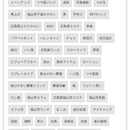
トーンアップ
ツヤ肌パック
成長
写真撮影
つや玉
凧上げ
福山市子連れサロン
凧
手作り
REVIパック
広島県エステサロン
AHA
広島県エステ
和食
パワースポット
バレンタイン
チョコ
保湿力
自己紹介
旅行
パン屋
古民家ランチ
スローライフ
野菜
ビフォーアフター
赤み
新作アイテム
ローション
スプレータイプ
飲みやすい酵素
ハリ肌
ツヤ肌肌
続けやすい酵素ドリンク
酵素石鹸
糀
リピート買い
だし糀
福山市カフェ
広島県福山市エステ
福山市美肌
カフェ活
福山市ランチ
むくみ
血行促進
デイキャンプ
花粉
湖畔
釣り
白鳥
花粉症
自然
春の陽気