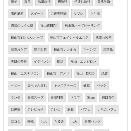
親子
温泉
温泉旅行
初旅行
子連れ旅行
美肌診断
腸内解析
スイーツ
ご褒美時間
サブレ
ツヤ肌
陶器のような肌
福山市REVI
福山市ハーブピーリング
福山市剥けないハーブ
福山市フェイシャルエステ
肌荒れ改善
肌荒れケア
寒さ対策
福山市レカルカ
キャンプ
淡路島
美肌の条件
イデベノン
腸活
福山 エンビロン
福山 エステサロン
福山市 アメリ
福山 DRBB
読書
ベビー
赤ちゃん連れ
キッズスペース
敏感
パック
ランチ
薬膳スープ
薬膳料理
ドラマ
Silent
川口春奈
目黒蓮
テレビっ子
テレビ
涙腺
パフェ
いちごパフェ
口コミ
陶肌
しわ
たるみ
しみ
炭酸パック