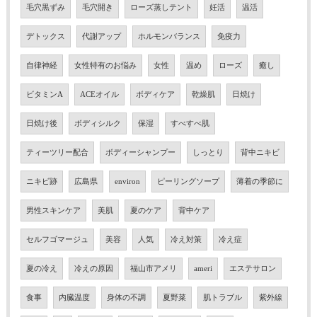
毛穴黒ずみ
毛穴開き
ローズ蒸しテント
妊活
温活
デトックス
代謝アップ
ホルモンバランス
免疫力
自律神経
女性特有のお悩み
女性
温め
ローズ
癒し
ビタミンA
ACEオイル
ボディケア
乾燥肌
日焼け
日焼け後
ボディシルク
保湿
すべすべ肌
ティーツリー配合
ボディーシャンプー
しっとり
背中ニキビ
ニキビ跡
広島県
environ
ピーリングソープ
薄着の季節に
男性スキンケア
美肌
夏のケア
背中ケア
セルフゴマージュ
美容
人気
冷え対策
冷え症
夏の冷え
冷えの原因
福山市アメリ
ameri
エステサロン
食事
内臓温度
身体の不調
夏野菜
肌トラブル
紫外線