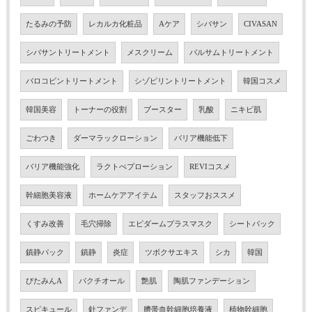
たるみの予防
レカルカ化粧品
Aケア
シバサン
CIVASAN
シバサントリートメント
メスクリーム
バルサムトリートメント
バロコビントリートメント
シゾピリントリートメント
韓国コスメ
韓国美容
トーナーの役割
ブースター
乳酸
ニキビ肌
ごわつき
ダーマラックローション
バリア機能低下
バリア機能強化
ラクトぺプローション
REVIコスメ
幹細胞美容液
ホームケアアイテム
スタッフおススメ
くすみ改善
毛穴掃除
エピダームプラスマスク
シートパック
鎮静パック
鎮静
炎症
ツボクサエキス
シカ
韓国
びたみんA
バクチオール
艶肌
陶肌ファンデーション
スピキュール
針ファンデ
臍帯血幹細胞培養液
植物幹細胞