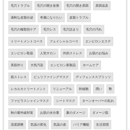
毛穴トラブル
毛穴の開き改善
毛穴の開き原因
原因追及
過剰な皮脂分泌
奇麗になりたい
皮脂トラブル
毛穴の種類別ケア
毛穴レス
毛穴詰まり
毛穴の汚れ
トリートメントコース
フェイシャルコース
エンビロンエステ
エンビロン取扱
人気サロン
外的ストレス
お肌のお悩み
美肌作り
大気汚染
エンビロン新製品
ホームケア
肌ストレス
ピュリファイングマスク
ディフェンススプリッツ
レカルカトリートメント
リニューアル
幹細胞
潤い
艶
ファビラスシャインマスク
シートマスク
ターンオーバーの乱れ
秋の紫外線対策
お肌の水分量
夏のダメージ
ダメージ肌
湿度調整
気温の変化
気温の差
バリア機能
生活習慣