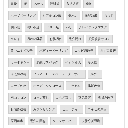
乾燥
汗
あせも
汗対策
入浴温度
摩擦
ハーブピーリング
ヒアルロン酸
保水力
保湿効果
もち肌
潤い肌
潤い不足
ハリ不足
ハリ
クレイテックマスク
クレイ
汚れの吸着
お肌汚れ
毛穴汚れ
肌質改善サロン
背中ニキビ改善
ボディーピーリング
ニキビ痕改善
黒ずみ改善
カーボキシー
炭酸ガスパック
イオン導入
冷え性
冷え性改善
ソフィーローズパーフェクトオイル
膣ケア
ローズの恵
オーガニックローズ
こだわり
体質改善
福山サロン
ローズ蒸し
よもぎ蒸し
蒸気美容
肌悩み改善
お悩み改善
カウンセリング
ビューティー
ニキビの原因
原因追求
毛穴の開き
ターンオーバー
皮脂分泌過剰