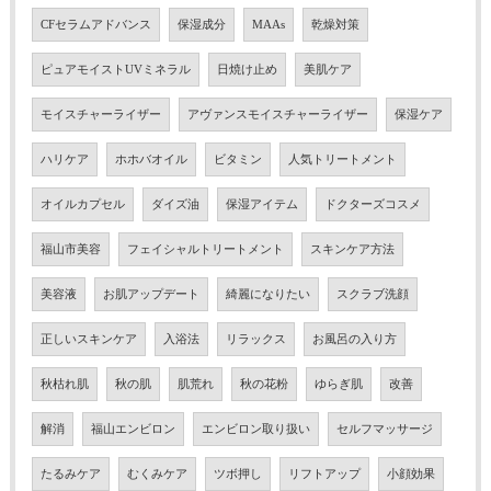
CFセラムアドバンス
保湿成分
MAAs
乾燥対策
ピュアモイストUVミネラル
日焼け止め
美肌ケア
モイスチャーライザー
アヴァンスモイスチャーライザー
保湿ケア
ハリケア
ホホバオイル
ビタミン
人気トリートメント
オイルカプセル
ダイズ油
保湿アイテム
ドクターズコスメ
福山市美容
フェイシャルトリートメント
スキンケア方法
美容液
お肌アップデート
綺麗になりたい
スクラブ洗顔
正しいスキンケア
入浴法
リラックス
お風呂の入り方
秋枯れ肌
秋の肌
肌荒れ
秋の花粉
ゆらぎ肌
改善
解消
福山エンビロン
エンビロン取り扱い
セルフマッサージ
たるみケア
むくみケア
ツボ押し
リフトアップ
小顔効果