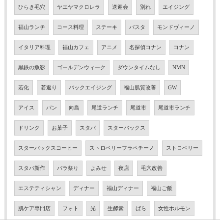
ひらき毛穴
ヤエヤマクロレラ
送迎会
別れ
エイジング
福山ランチ
コース料理
ステーキ
パスタ
モンドヴィーノ
イタリア料理
福山カフェ
アニメ
名探偵コナン
コナン
黒鉄の魚影
ゴールデンウィーク
ダウンタイムなし
NMN
若化
若返り
バックエイジング
福山肌質改善
GW
アイス
パン
向島
尾道ランチ
尾道市
尾道市ランチ
ドリンク
お菓子
スタバ
スターバックス
スターバックスコーヒー
ストロベリーフラペチーノ
ストロベリー
スタバ新作
バラ祭り
よみせ
夜店
毛穴改善
エステティシャン
ディナー
福山ディナー
福山ご飯
肌ケア専門店
フォト
光
生酵素
ばら
女性ホルモン