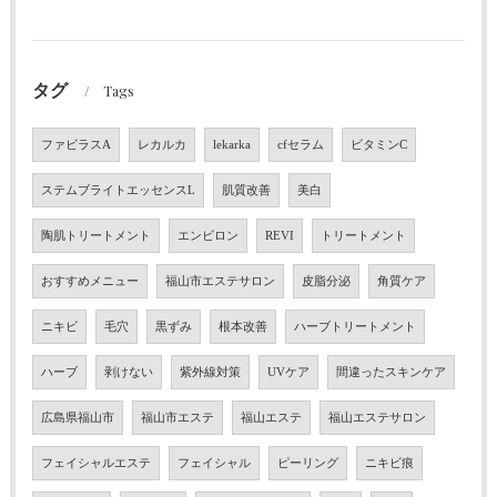
タグ
Tags
ファビラスA
レカルカ
lekarka
cfセラム
ビタミンC
ステムブライトエッセンスL
肌質改善
美白
陶肌トリートメント
エンビロン
REVI
トリートメント
おすすめメニュー
福山市エステサロン
皮脂分泌
角質ケア
ニキビ
毛穴
黒ずみ
根本改善
ハーブトリートメント
ハーブ
剥けない
紫外線対策
UVケア
間違ったスキンケア
広島県福山市
福山市エステ
福山エステ
福山エステサロン
フェイシャルエステ
フェイシャル
ピーリング
ニキビ痕