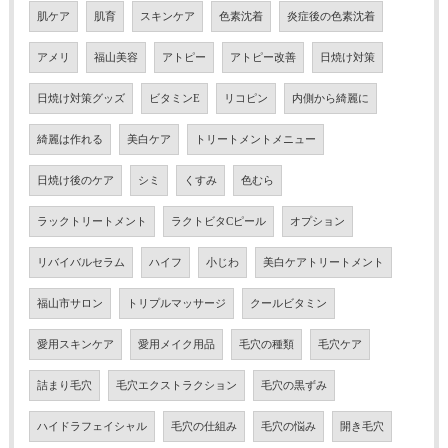
肌ケア
肌育
スキンケア
色素沈着
炎症後の色素沈着
アメリ
福山美容
アトピー
アトピー改善
日焼け対策
日焼け対策グッズ
ビタミンE
リコピン
内側から綺麗に
綺麗は作れる
美白ケア
トリートメントメニュー
日焼け後のケア
シミ
くすみ
色むら
ラックトリートメント
ラクトビタCピール
オプション
リバイバルセラム
ハイフ
小じわ
美白ケアトリートメント
福山市サロン
トリプルマッサージ
クールビタミン
愛用スキンケア
愛用メイク用品
毛穴の種類
毛穴ケア
詰まり毛穴
毛穴エクストラクション
毛穴の黒ずみ
ハイドラフェイシャル
毛穴の仕組み
毛穴の悩み
開き毛穴