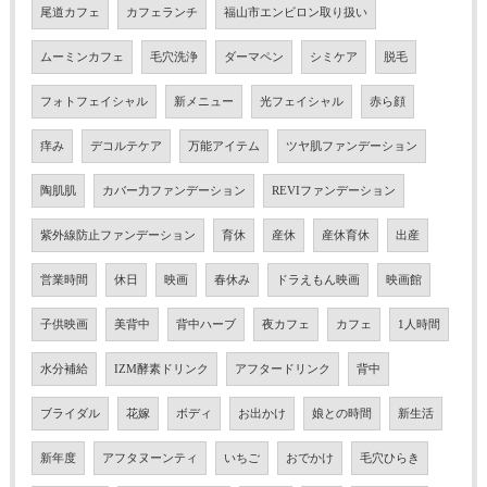
尾道カフェ
カフェランチ
福山市エンビロン取り扱い
ムーミンカフェ
毛穴洗浄
ダーマペン
シミケア
脱毛
フォトフェイシャル
新メニュー
光フェイシャル
赤ら顔
痒み
デコルテケア
万能アイテム
ツヤ肌ファンデーション
陶肌肌
カバー力ファンデーション
REVIファンデーション
紫外線防止ファンデーション
育休
産休
産休育休
出産
営業時間
休日
映画
春休み
ドラえもん映画
映画館
子供映画
美背中
背中ハーブ
夜カフェ
カフェ
1人時間
水分補給
IZM酵素ドリンク
アフタードリンク
背中
ブライダル
花嫁
ボディ
お出かけ
娘との時間
新生活
新年度
アフタヌーンティ
いちご
おでかけ
毛穴ひらき