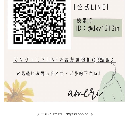
メール：ameri_19y@yahoo.co.jp