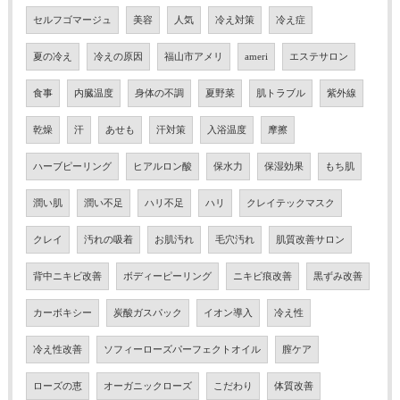
セルフゴマージュ
美容
人気
冷え対策
冷え症
夏の冷え
冷えの原因
福山市アメリ
ameri
エステサロン
食事
内臓温度
身体の不調
夏野菜
肌トラブル
紫外線
乾燥
汗
あせも
汗対策
入浴温度
摩擦
ハーブピーリング
ヒアルロン酸
保水力
保湿効果
もち肌
潤い肌
潤い不足
ハリ不足
ハリ
クレイテックマスク
クレイ
汚れの吸着
お肌汚れ
毛穴汚れ
肌質改善サロン
背中ニキビ改善
ボディーピーリング
ニキビ痕改善
黒ずみ改善
カーボキシー
炭酸ガスパック
イオン導入
冷え性
冷え性改善
ソフィーローズパーフェクトオイル
膣ケア
ローズの恵
オーガニックローズ
こだわり
体質改善