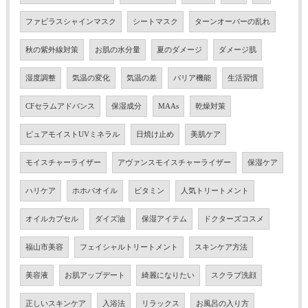
ファビラスシャインマスク
シートマスク
ターンオーバーの乱れ
秋の紫外線対策
お肌の水分量
夏のダメージ
ダメージ肌
湿度調整
気温の変化
気温の差
バリア機能
生活習慣
CFセラムアドバンス
保湿成分
MAAs
乾燥対策
ピュアモイストUVミネラル
日焼け止め
美肌ケア
モイスチャーライザー
アヴァンスモイスチャーライザー
保湿ケア
ハリケア
ホホバオイル
ビタミン
人気トリートメント
オイルカプセル
ダイズ油
保湿アイテム
ドクターズコスメ
福山市美容
フェイシャルトリートメント
スキンケア方法
美容液
お肌アップデート
綺麗になりたい
スクラブ洗顔
正しいスキンケア
入浴法
リラックス
お風呂の入り方