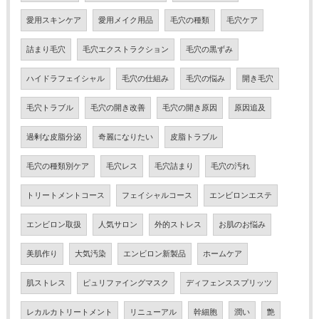
愛用スキンケア
愛用メイク用品
毛穴の種類
毛穴ケア
詰まり毛穴
毛穴エクストラクション
毛穴の黒ずみ
ハイドラフェイシャル
毛穴の仕組み
毛穴の悩み
開き毛穴
毛穴トラブル
毛穴の開き改善
毛穴の開き原因
原因追及
過剰な皮脂分泌
奇麗になりたい
皮脂トラブル
毛穴の種類別ケア
毛穴レス
毛穴詰まり
毛穴の汚れ
トリートメントコース
フェイシャルコース
エンビロンエステ
エンビロン取扱
人気サロン
外的ストレス
お肌のお悩み
美肌作り
大気汚染
エンビロン新製品
ホームケア
肌ストレス
ピュリファイングマスク
ディフェンススプリッツ
レカルカトリートメント
リニューアル
幹細胞
潤い
艶