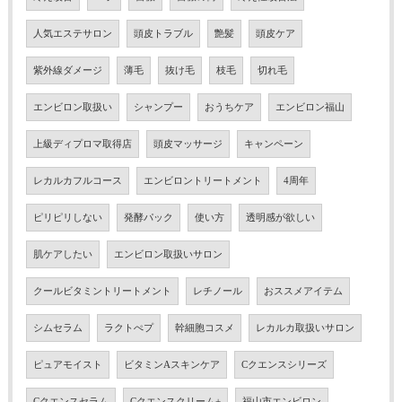
人気エステサロン
頭皮トラブル
艶髪
頭皮ケア
紫外線ダメージ
薄毛
抜け毛
枝毛
切れ毛
エンビロン取扱い
シャンプー
おうちケア
エンビロン福山
上級ディプロマ取得店
頭皮マッサージ
キャンペーン
レカルカフルコース
エンビロントリートメント
4周年
ピリピリしない
発酵パック
使い方
透明感が欲しい
肌ケアしたい
エンビロン取扱いサロン
クールビタミントリートメント
レチノール
おススメアイテム
シムセラム
ラクトぺプ
幹細胞コスメ
レカルカ取扱いサロン
ピュアモイスト
ビタミンAスキンケア
Cクエンスシリーズ
Cクエンスセラム
Cクエンスクリーム+
福山市エンビロン