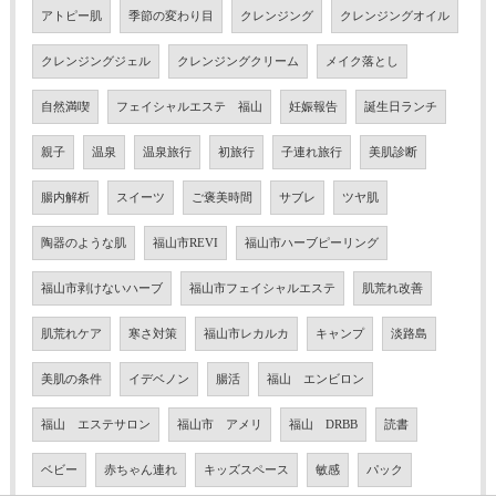
アトピー肌
季節の変わり目
クレンジング
クレンジングオイル
クレンジングジェル
クレンジングクリーム
メイク落とし
自然満喫
フェイシャルエステ 福山
妊娠報告
誕生日ランチ
親子
温泉
温泉旅行
初旅行
子連れ旅行
美肌診断
腸内解析
スイーツ
ご褒美時間
サブレ
ツヤ肌
陶器のような肌
福山市REVI
福山市ハーブピーリング
福山市剥けないハーブ
福山市フェイシャルエステ
肌荒れ改善
肌荒れケア
寒さ対策
福山市レカルカ
キャンプ
淡路島
美肌の条件
イデベノン
腸活
福山 エンビロン
福山 エステサロン
福山市 アメリ
福山 DRBB
読書
ベビー
赤ちゃん連れ
キッズスペース
敏感
パック