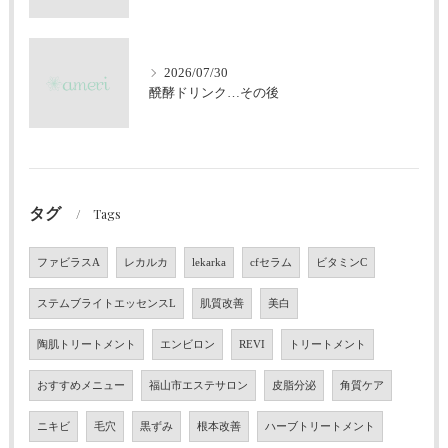
2026/07/30
醗酵ドリンク…その後
タグ
Tags
ファビラスA
レカルカ
lekarka
cfセラム
ビタミンC
ステムブライトエッセンスL
肌質改善
美白
陶肌トリートメント
エンビロン
REVI
トリートメント
おすすめメニュー
福山市エステサロン
皮脂分泌
角質ケア
ニキビ
毛穴
黒ずみ
根本改善
ハーブトリートメント