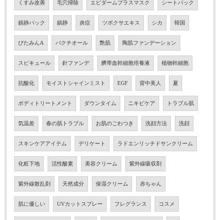
くすみ改善
毛穴掃除
エピダームプラスマスク
シートパック
鎮静パック
鎮静
炎症
ツボクサエキス
シカ
韓国
びたみんA
バクチオール
艶肌
陶肌ファンデーション
スピキュール
針ファンデ
臍帯血幹細胞培養液
植物幹細胞
抗酸化
モイストシャインミスト
EGF
背中美人
夏
ボディトリートメント
ダウンタイム
ニキビケア
トラブル肌
気温差
春の肌トラブル
お肌のごわつき
洗顔方法
洗顔
スキンケアアイテム
デリケート
ラドエンリッチドサンクリーム
化粧下地
活性酸素
美容クリーム
紫外線吸収剤
紫外線散乱剤
天然成分
保湿クリーム
赤ちゃん
肌に優しい
UVカットスプレー
フレグランス
コスメ