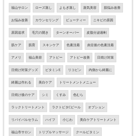
福山サロン
ローズ蒸し
よもぎ蒸し
蒸気美容
肌悩み改善
お悩み改善
カウンセリング
ビューティー
ニキビの原因
原因追求
毛穴の開き
ターンオーバー
皮脂分泌過剰
肌ケア
肌育
スキンケア
色素沈着
炎症後の色素沈着
アメリ
福山美容
アトピー
アトピー改善
日焼け対策
日焼け対策グッズ
ビタミンE
リコピン
内側から綺麗に
綺麗は作れる
美白ケア
トリートメントメニュー
日焼け後のケア
シミ
くすみ
色むら
ラックトリートメント
ラクトビタCピール
オプション
リバイバルセラム
ハイフ
小じわ
美白ケアトリートメント
福山市サロン
トリプルマッサージ
クールビタミン