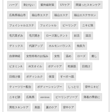
ハーブ
剥けない
紫外線対策
UVケア
間違ったスキンケア
広島県福山市
福山市エステ
福山エステ
福山エステサロン
フェイシャルエステ
フェイシャル
ピーリング
ニキビ痕
毛穴黒ずみ
毛穴開き
ローズ蒸しテント
妊活
温活
デトックス
代謝アップ
ホルモンバランス
免疫力
自律神経
女性特有のお悩み
女性
温め
ローズ
癒し
ビタミンA
ACEオイル
ボディケア
乾燥肌
日焼け
日焼け後
ボディシルク
保湿
すべすべ肌
ティーツリー配合
ボディーシャンプー
しっとり
背中ニキビ
ニキビ跡
広島県
environ
ピーリングソープ
薄着の季節に
男性スキンケア
美肌
夏のケア
背中ケア