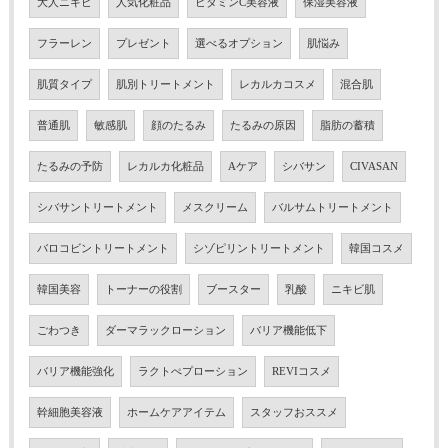
大人ニキビ
人気化粧品
ビタミンC美容液
保湿美容液
フラーレン
プレゼント
選べるオプション
肌悩み
肌質タイプ
肌別トリートメント
レカルカコスメ
混合肌
普通肌
敏感肌
顔のたるみ
たるみの原因
脂肪の蓄積
たるみの予防
レカルカ化粧品
Aケア
シバサン
CIVASAN
シバサントリートメント
メスクリーム
バルサムトリートメント
バロコビントリートメント
シゾピリントリートメント
韓国コスメ
韓国美容
トーナーの役割
ブースター
乳酸
ニキビ肌
ごわつき
ダーマラックローション
バリア機能低下
バリア機能強化
ラクトぺプローション
REVIコスメ
幹細胞美容液
ホームケアアイテム
スタッフおススメ