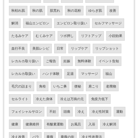
秋枯れ肌
秋の肌
肌荒れ
秋の花粉
ゆらぎ肌
改善
解消
福山エンビロン
エンビロン取り扱い
セルフマッサージ
たるみケア
むくみケア
ツボ押し
リフトアップ
小顔効果
血行不良
美肌レシピ
日常
リップケア
リップショット
レカルカ取り扱い
ご報告
妊娠
無料体験
イベント告知
レカルカ取扱い
ハンド体験
足湯
マッサージ
福山
毛穴の詰まり
角栓
いちご鼻
便秘
肩こり
老廃物
セルライト
冷えた身体
冷えは万病の元
免疫力低下
フェイシャルサロン
不妊
頭痛
冷え
冷え性対策
運動
健康
健康維持
有酸素運動
お風呂
入浴
冷え解消
冷え改善
バラ
薔薇
薔薇の街
冷え性改善法