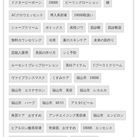
ドクタービーボーン
DRBB
ピーリングローション
糖
ACグロウエッセンス
導入美容液
DRBB取扱い
シャープクリーム
ボトックス
表情ジワ
肌診断
肌診断器
無料カウンセリング
冷房
夏のスキンケア
未来の肌作り
芸能人愛用
美肌の作り方
シミ予防
ルーセントプレップローション
美白アイテム
Cブーストクリーム
ヴァイブランスマスク
くすみケア
福山市 DRBB
福山市 エステサロン
福山市 美容
福山市 レカルカ
福山市 ハーブ
福山市 REVI
アスタCピール
角質ケア おすすめ
アンチエイジング美容液
福山市 エンビロン
ヒアルロン酸美容液
乾燥肌 おすすめ
DRBB エッセンス