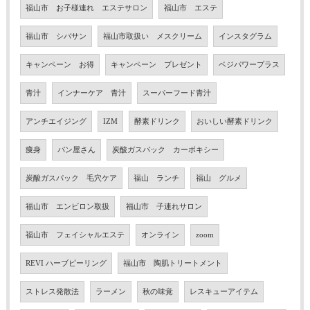
福山市 お子様連れ エステサロン
福山市 エステ
福山市 シバサン
福山市取扱い メスクリーム
インスタグラム
キャンペーン お得
キャンペーン プレゼント
ベジパワープラス
青汁
インナーケア 青汁
スーパーフード青汁
アンチエイジング
IZM
酵素ドリンク
おいしい酵素ドリンク
痩身
パン屋さん
炭酸ガスパック カーボキシー
炭酸ガスパック 毛穴ケア
福山 ランチ
福山 グルメ
福山市 エンビロン取扱
福山市 子連れサロン
福山市 フェイシャルエステ
オンライン
zoom
REVI ハーブピーリング
福山市 陶肌トリートメント
ストレス発散法
ラーメン
秋の味覚
レスキューアイテム