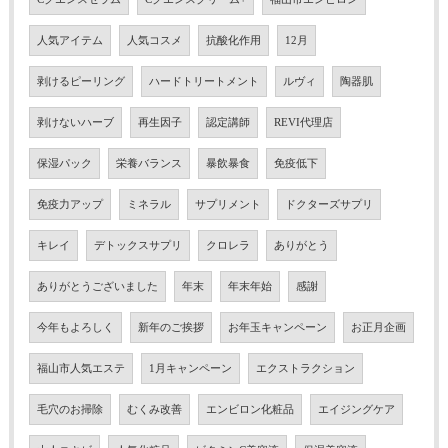
人気アイテム
人気コスメ
抗酸化作用
12月
剥けるピーリング
ハードトリートメント
ルヴィ
陶器肌
剥けないハーブ
再生因子
認定講師
REVI代理店
保湿パック
栄養バランス
暴飲暴食
免疫低下
免疫力アップ
ミネラル
サプリメント
ドクターズサプリ
キレイ
デトックスサプリ
クロレラ
ありがとう
ありがとうございました
年末
年末年始
感謝
今年もよろしく
新年のご挨拶
お年玉キャンペーン
お正月企画
福山市人気エステ
1月キャンペーン
エクストラクション
毛穴のお掃除
むくみ改善
エンビロン化粧品
エイジングケア