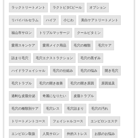
ラックトリートメント
ラクトビタCピール
オプション
リバイバルセラム
ハイフ
小じわ
美白ケアトリートメント
福山市サロン
トリプルマッサージ
クールビタミン
愛用スキンケア
愛用メイク用品
毛穴の種類
毛穴ケア
詰まり毛穴
毛穴エクストラクション
毛穴の黒ずみ
ハイドラフェイシャル
毛穴の仕組み
毛穴の悩み
開き毛穴
毛穴トラブル
毛穴の開き改善
毛穴の開き原因
原因追及
過剰な皮脂分泌
奇麗になりたい
皮脂トラブル
毛穴の種類別ケア
毛穴レス
毛穴詰まり
毛穴の汚れ
トリートメントコース
フェイシャルコース
エンビロンエステ
エンビロン取扱
人気サロン
外的ストレス
お肌のお悩み