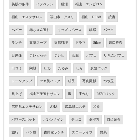
美肌の条件
イデベノン
腸活
福山 エンビロン
福山 エステサロン
福山市 アメリ
福山 DRBB
読書
ベビー
赤ちゃん連れ
キッズスペース
敏感
パック
ランチ
薬膳スープ
薬膳料理
ドラマ
Silent
川口春奈
目黒蓮
テレビっ子
テレビ
涙腺
パフェ
いちごパフェ
口コミ
陶肌
しわ
たるみ
しみ
炭酸パック
トーンアップ
ツヤ肌パック
成長
写真撮影
つや玉
凧上げ
福山市子連れサロン
凧
手作り
REVIパック
広島県エステサロン
AHA
広島県エステ
和食
パワースポット
バレンタイン
チョコ
保湿力
自己紹介
旅行
パン屋
古民家ランチ
スローライフ
野菜