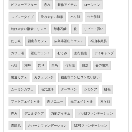
ビフォーアフター
赤み
新作アイテム
ローション
スプレータイプ
飲みやすい酵素
ハリ肌
ツヤ肌肌
続けやすい酵素ドリンク
酵素石鹸
糀
リピート買い
だし糀
福山市カフェ
広島県福山市エステ
福山市美肌
カフェ活
福山市ランチ
むくみ
血行促進
デイキャンプ
花粉
湖畔
釣り
白鳥
花粉症
自然
春の陽気
尾道カフェ
カフェランチ
福山市エンビロン取り扱い
ムーミンカフェ
毛穴洗浄
ダーマペン
シミケア
脱毛
フォトフェイシャル
新メニュー
光フェイシャル
赤ら顔
痒み
デコルテケア
万能アイテム
ツヤ肌ファンデーション
陶肌肌
カバー力ファンデーション
REVIファンデーション