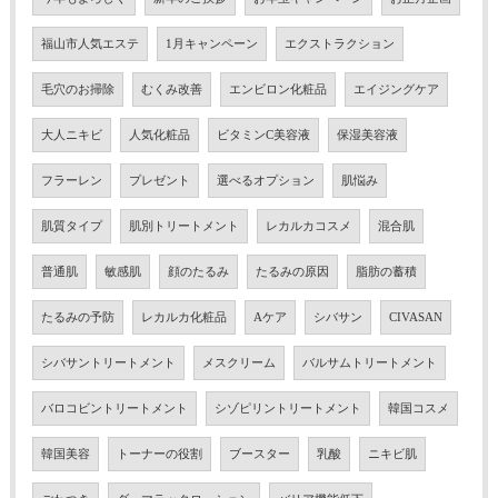
福山市人気エステ
1月キャンペーン
エクストラクション
毛穴のお掃除
むくみ改善
エンビロン化粧品
エイジングケア
大人ニキビ
人気化粧品
ビタミンC美容液
保湿美容液
フラーレン
プレゼント
選べるオプション
肌悩み
肌質タイプ
肌別トリートメント
レカルカコスメ
混合肌
普通肌
敏感肌
顔のたるみ
たるみの原因
脂肪の蓄積
たるみの予防
レカルカ化粧品
Aケア
シバサン
CIVASAN
シバサントリートメント
メスクリーム
バルサムトリートメント
バロコビントリートメント
シゾピリントリートメント
韓国コスメ
韓国美容
トーナーの役割
ブースター
乳酸
ニキビ肌