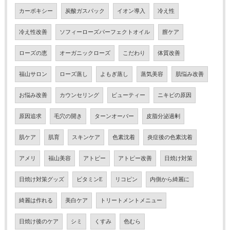
カーボキシー
炭酸ガスパック
イオン導入
冷え性
冷え性改善
ソフィーローズパーフェクトオイル
膣ケア
ローズの恵
オーガニックローズ
こだわり
体質改善
福山サロン
ローズ蒸し
よもぎ蒸し
蒸気美容
肌悩み改善
お悩み改善
カウンセリング
ビューティー
ニキビの原因
原因追求
毛穴の開き
ターンオーバー
皮脂分泌過剰
肌ケア
肌育
スキンケア
色素沈着
炎症後の色素沈着
アメリ
福山美容
アトピー
アトピー改善
日焼け対策
日焼け対策グッズ
ビタミンE
リコピン
内側から綺麗に
綺麗は作れる
美白ケア
トリートメントメニュー
日焼け後のケア
シミ
くすみ
色むら