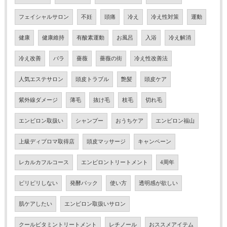
フェイシャルサロン
不妊
頭痛
冷え
冷え性対策
運動
健康
健康維持
有酸素運動
お風呂
入浴
冷え解消
冷え改善
バラ
薔薇
薔薇の街
冷え性改善法
人気エステサロン
頭皮トラブル
艶髪
頭皮ケア
紫外線ダメージ
薄毛
抜け毛
枝毛
切れ毛
エンビロン取扱い
シャンプー
おうちケア
エンビロン福山
上級ディプロマ取得店
頭皮マッサージ
キャンペーン
レカルカフルコース
エンビロントリートメント
4周年
ピリピリしない
発酵パック
使い方
透明感が欲しい
肌ケアしたい
エンビロン取扱いサロン
クールビタミントリートメント
レチノール
おススメアイテム