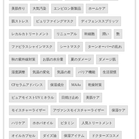
美肌作り
大気汚染
エンビロン新製品
ホームケア
肌ストレス
ピュリファイングマスク
ディフェンススプリッツ
レカルカトリートメント
リニューアル
幹細胞
潤い
艶
ファビラスシャインマスク
シートマスク
ターンオーバーの乱れ
秋の紫外線対策
お肌の水分量
夏のダメージ
ダメージ肌
湿度調整
気温の変化
気温の差
バリア機能
生活習慣
CFセラムアドバンス
保湿成分
MAAs
乾燥対策
ピュアモイストUVミネラル
日焼け止め
美肌ケア
モイスチャーライザー
アヴァンスモイスチャーライザー
保湿ケア
ハリケア
ホホバオイル
ビタミン
人気トリートメント
オイルカプセル
ダイズ油
保湿アイテム
ドクターズコスメ