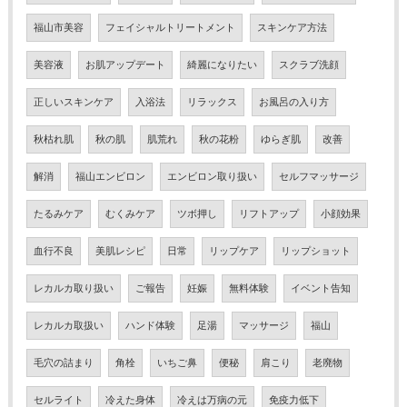
福山市美容
フェイシャルトリートメント
スキンケア方法
美容液
お肌アップデート
綺麗になりたい
スクラブ洗顔
正しいスキンケア
入浴法
リラックス
お風呂の入り方
秋枯れ肌
秋の肌
肌荒れ
秋の花粉
ゆらぎ肌
改善
解消
福山エンビロン
エンビロン取り扱い
セルフマッサージ
たるみケア
むくみケア
ツボ押し
リフトアップ
小顔効果
血行不良
美肌レシピ
日常
リップケア
リップショット
レカルカ取り扱い
ご報告
妊娠
無料体験
イベント告知
レカルカ取扱い
ハンド体験
足湯
マッサージ
福山
毛穴の詰まり
角栓
いちご鼻
便秘
肩こり
老廃物
セルライト
冷えた身体
冷えは万病の元
免疫力低下