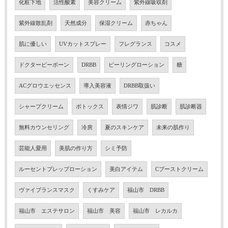
化粧下地
活性酸素
美容クリーム
紫外線吸収剤
紫外線散乱剤
天然成分
保湿クリーム
赤ちゃん
肌に優しい
UVカットスプレー
フレグランス
コスメ
ドクタービーボーン
DRBB
ピーリングローション
糖
ACグロウエッセンス
導入美容液
DRBB取扱い
シャープクリーム
ボトックス
表情ジワ
肌診断
肌診断器
無料カウンセリング
冷房
夏のスキンケア
未来の肌作り
芸能人愛用
美肌の作り方
シミ予防
ルーセントプレップローション
美白アイテム
Cブーストクリーム
ヴァイブランスマスク
くすみケア
福山市 DRBB
福山市 エステサロン
福山市 美容
福山市 レカルカ