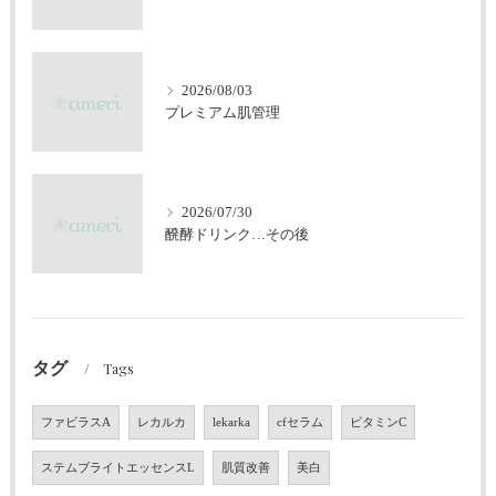
2026/08/03
プレミアム肌管理
2026/07/30
醗酵ドリンク…その後
タグ
Tags
ファビラスA
レカルカ
lekarka
cfセラム
ビタミンC
ステムブライトエッセンスL
肌質改善
美白