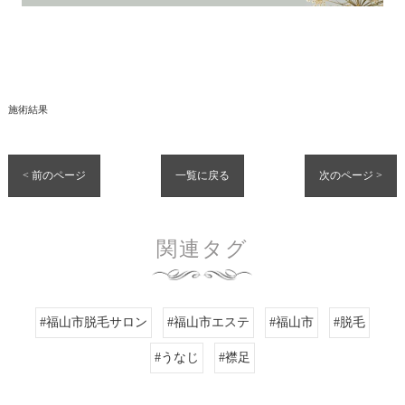
施術結果
< 前のページ
一覧に戻る
次のページ >
関連タグ
#福山市脱毛サロン
#福山市エステ
#福山市
#脱毛
#うなじ
#襟足