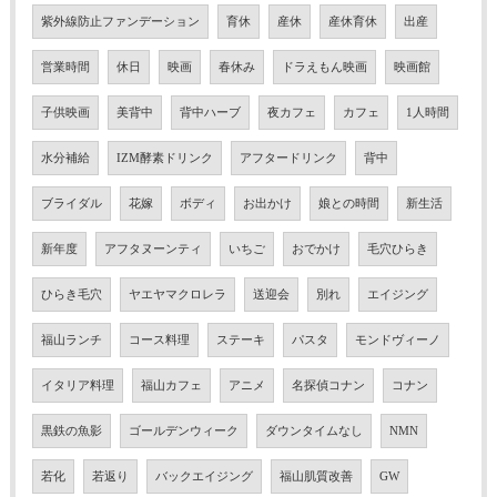
紫外線防止ファンデーション
育休
産休
産休育休
出産
営業時間
休日
映画
春休み
ドラえもん映画
映画館
子供映画
美背中
背中ハーブ
夜カフェ
カフェ
1人時間
水分補給
IZM酵素ドリンク
アフタードリンク
背中
ブライダル
花嫁
ボディ
お出かけ
娘との時間
新生活
新年度
アフタヌーンティ
いちご
おでかけ
毛穴ひらき
ひらき毛穴
ヤエヤマクロレラ
送迎会
別れ
エイジング
福山ランチ
コース料理
ステーキ
パスタ
モンドヴィーノ
イタリア料理
福山カフェ
アニメ
名探偵コナン
コナン
黒鉄の魚影
ゴールデンウィーク
ダウンタイムなし
NMN
若化
若返り
バックエイジング
福山肌質改善
GW