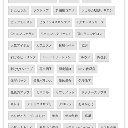
シムセラム
ラクトぺプ
幹細胞コスメ
レカルカ取扱いサロン
ピュアモイスト
ビタミンAスキンケア
Cクエンスシリーズ
Cクエンスセラム
Cクエンスクリーム+
福山市エンビロン
人気アイテム
人気コスメ
抗酸化作用
12月
剥けるピーリング
ハードトリートメント
ルヴィ
陶器肌
剥けないハーブ
再生因子
認定講師
REVI代理店
保湿パック
栄養バランス
暴飲暴食
免疫低下
免疫力アップ
ミネラル
サプリメント
ドクターズサプリ
キレイ
デトックスサプリ
クロレラ
ありがとう
ありがとうございました
年末
年末年始
感謝
今年もよろしく
新年のご挨拶
お年玉キャンペーン
お正月企画