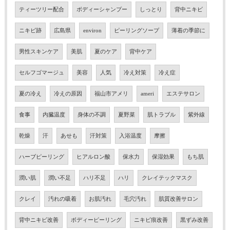
ティーツリー配合
ボディーシャンプー
しっとり
背中ニキビ
ニキビ跡
広島県
environ
ピーリングソープ
薄着の季節に
男性スキンケア
美肌
夏のケア
背中ケア
セルフゴマージュ
美容
人気
冷え対策
冷え症
夏の冷え
冷えの原因
福山市アメリ
ameri
エステサロン
食事
内臓温度
身体の不調
夏野菜
肌トラブル
紫外線
乾燥
汗
あせも
汗対策
入浴温度
摩擦
ハーブピーリング
ヒアルロン酸
保水力
保湿効果
もち肌
潤い肌
潤い不足
ハリ不足
ハリ
クレイテックマスク
クレイ
汚れの吸着
お肌汚れ
毛穴汚れ
肌質改善サロン
背中ニキビ改善
ボディーピーリング
ニキビ痕改善
黒ずみ改善