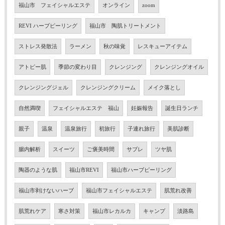
福山市 フェイシャルエステ
オンライン
zoom
REVI ハーブピーリング
福山市 陶肌トリートメント
ストレス発散法
ラーメン
秋の味覚
レスキューアイテム
アトピー肌
季節の変わり目
クレンジング
クレンジングオイル
クレンジングジェル
クレンジングクリーム
メイク落とし
自然満喫
フェイシャルエステ 福山
妊娠報告
誕生日ランチ
親子
温泉
温泉旅行
初旅行
子連れ旅行
美肌診断
腸内解析
スイーツ
ご褒美時間
サブレ
ツヤ肌
陶器のような肌
福山市REVI
福山市ハーブピーリング
福山市剥けないハーブ
福山市フェイシャルエステ
肌荒れ改善
肌荒れケア
寒さ対策
福山市レカルカ
キャンプ
淡路島