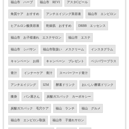
福山市 ハーブ
福山市 REVI
アスタCピール
角質ケア おすすめ
アンチエイジング美容液
福山市 エンビロン
ヒアルロン酸美容液
乾燥肌 おすすめ
DRBB エッセンス
福山市 お子様連れ エステサロン
福山市 エステ
福山市 シバサン
福山市取扱い メスクリーム
インスタグラム
キャンペーン お得
キャンペーン プレゼント
ベジパワープラス
青汁
インナーケア 青汁
スーパーフード青汁
アンチエイジング
IZM
酵素ドリンク
おいしい酵素ドリンク
痩身
パン屋さん
炭酸ガスパック カーボキシー
炭酸ガスパック 毛穴ケア
福山 ランチ
福山 グルメ
福山市 エンビロン取扱
福山市 子連れサロン