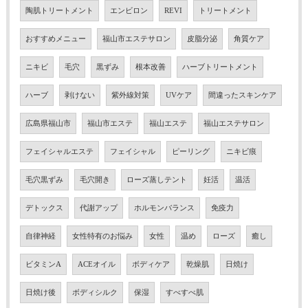
陶肌トリートメント
エンビロン
REVI
トリートメント
おすすめメニュー
福山市エステサロン
皮脂分泌
角質ケア
ニキビ
毛穴
黒ずみ
根本改善
ハーブトリートメント
ハーブ
剥けない
紫外線対策
UVケア
間違ったスキンケア
広島県福山市
福山市エステ
福山エステ
福山エステサロン
フェイシャルエステ
フェイシャル
ピーリング
ニキビ痕
毛穴黒ずみ
毛穴開き
ローズ蒸しテント
妊活
温活
デトックス
代謝アップ
ホルモンバランス
免疫力
自律神経
女性特有のお悩み
女性
温め
ローズ
癒し
ビタミンA
ACEオイル
ボディケア
乾燥肌
日焼け
日焼け後
ボディシルク
保湿
すべすべ肌