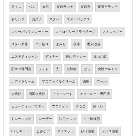
アイス
パン
向島
尾道ランチ
尾道市
尾道市ランチ
ドリンク
お菓子
スタバ
スターバックス
スターバックスコーヒー
ストロベリーフラペチーノ
ストロベリー
スタバ新作
バラ祭り
よみせ
夜店
毛穴改善
エステティシャン
ディナー
福山ディナー
福山ご飯
肌ケア専門店
フォト
光
生酵素
ばら
女性ホルモン
ボディクリーム
プロファイルクリーム
徳島
プール
水族館
四国水族館
チョコレート
チョコレート専門店
ビューティーパウダー
プロテイン
きなこ
筋トレ
トレーニング
レーザー
脱毛サロン
ヒト幹細胞
CYリキッド
しみケア
ダイエット
ひげ脱毛
メンズ脱毛