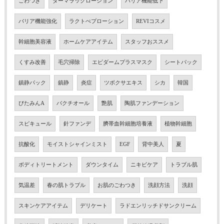
ごわつき
ダーマラックローション
バリア機能低下
バリア機能強化
ラクトぺプローション
REVIコスメ
幹細胞美容液
ホームケアアイテム
スタッフおススメ
くすみ改善
毛穴掃除
エピダームプラスマスク
シートパック
鎮静パック
鎮静
炎症
ツボクサエキス
シカ
韓国
びたみんA
バクチオール
艶肌
陶肌ファンデーション
スピキュール
針ファンデ
臍帯血幹細胞培養液
植物幹細胞
抗酸化
モイストシャインミスト
EGF
背中美人
夏
ボディトリートメント
ダウンタイム
ニキビケア
トラブル肌
気温差
春の肌トラブル
お肌のごわつき
洗顔方法
洗顔
スキンケアアイテム
デリケート
ラドエンリッチドサンクリーム