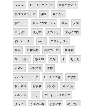
environ
ピーリングソープ
薄着の季節に
男性スキンケア
美肌
夏のケア
背中ケア
セルフゴマージュ
美容
人気
冷え対策
冷え症
夏の冷え
冷えの原因
福山市アメリ
ameri
エステサロン
食事
内臓温度
身体の不調
夏野菜
肌トラブル
紫外線
乾燥
汗
あせも
汗対策
入浴温度
摩擦
ハーブピーリング
ヒアルロン酸
保水力
保湿効果
もち肌
潤い肌
潤い不足
ハリ不足
ハリ
クレイテックマスク
クレイ
汚れの吸着
お肌汚れ
毛穴汚れ