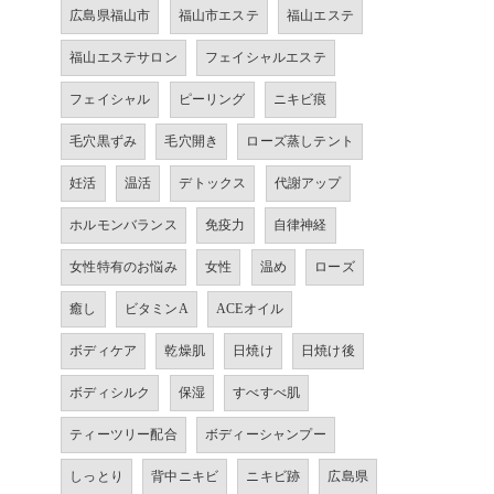
広島県福山市
福山市エステ
福山エステ
福山エステサロン
フェイシャルエステ
フェイシャル
ピーリング
ニキビ痕
毛穴黒ずみ
毛穴開き
ローズ蒸しテント
妊活
温活
デトックス
代謝アップ
ホルモンバランス
免疫力
自律神経
女性特有のお悩み
女性
温め
ローズ
癒し
ビタミンA
ACEオイル
ボディケア
乾燥肌
日焼け
日焼け後
ボディシルク
保湿
すべすべ肌
ティーツリー配合
ボディーシャンプー
しっとり
背中ニキビ
ニキビ跡
広島県