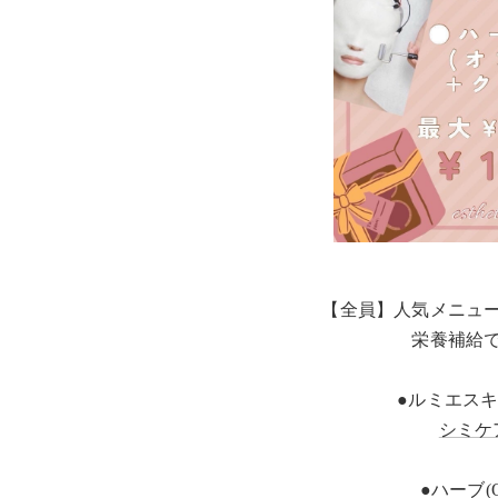
【全員】人気メニュ
栄養補給
●ルミエス
シミケ
●ハーブ(