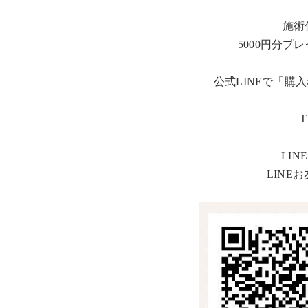
施術
5000円分
公式LINEで「
T
LINE
LINE