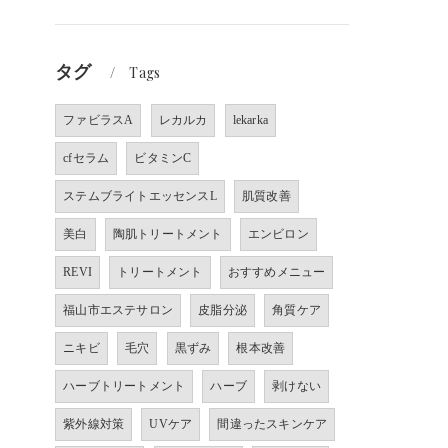
タグ
Tags
ファビラスA
レカルカ
lekarka
cfセラム
ビタミンC
ステムブライトエッセンスL
肌質改善
美白
陶肌トリートメント
エンビロン
REVI
トリートメント
おすすめメニュー
福山市エステサロン
皮脂分泌
角質ケア
ニキビ
毛穴
黒ずみ
根本改善
ハーブトリートメント
ハーブ
剥けない
紫外線対策
UVケア
間違ったスキンケア