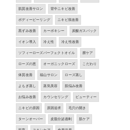
肌質改善サロン
背中ニキビ改善
ボディーピーリング
ニキビ痕改善
黒ずみ改善
カーボキシー
炭酸ガスパック
イオン導入
冷え性
冷え性改善
ソフィーローズパーフェクトオイル
膣ケア
ローズの恵
オーガニックローズ
こだわり
体質改善
福山サロン
ローズ蒸し
よもぎ蒸し
蒸気美容
肌悩み改善
お悩み改善
カウンセリング
ビューティー
ニキビの原因
原因追求
毛穴の開き
ターンオーバー
皮脂分泌過剰
肌ケア