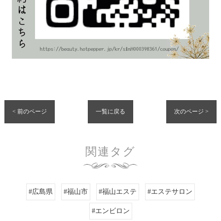
< 前のページ
一覧に戻る
次のページ >
関連タグ
#広島県
#福山市
#福山エステ
#エステサロン
#エンビロン