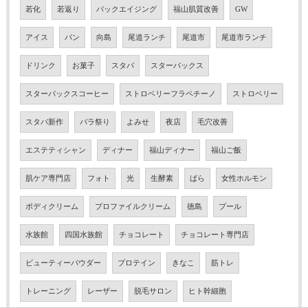
若化
若返り
バックエイジング
福山肌質改善
GW
アイス
パン
向島
尾道ランチ
尾道市
尾道市ランチ
ドリンク
お菓子
スタバ
スターバックス
スターバックスコーヒー
ストロベリーフラペチーノ
ストロベリー
スタバ新作
バラ祭り
よみせ
夜店
毛穴改善
エステティシャン
ディナー
福山ディナー
福山ご飯
肌ケア専門店
フォト
光
生酵素
ばら
女性ホルモン
ボディクリーム
プロファイルクリーム
徳島
プール
水族館
四国水族館
チョコレート
チョコレート専門店
ビューティーパウダー
プロテイン
きなこ
筋トレ
トレーニング
レーザー
脱毛サロン
ヒト幹細胞