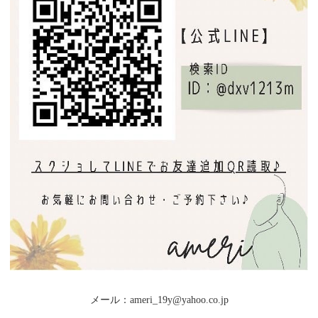
メール：ameri_19y@yahoo.co.jp