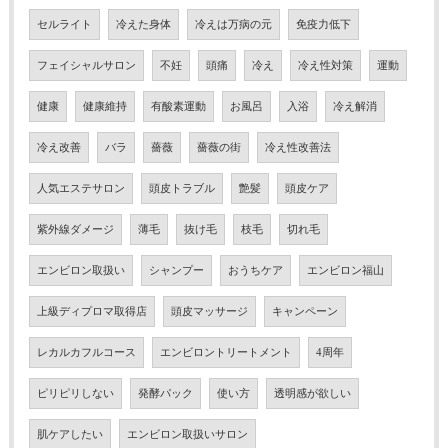
セルライト
冷えた身体
冷えは万病の元
免疫力低下
フェイシャルサロン
不妊
頭痛
冷え
冷え性対策
運動
健康
健康維持
有酸素運動
お風呂
入浴
冷え解消
冷え改善
バラ
薔薇
薔薇の街
冷え性改善法
人気エステサロン
頭皮トラブル
艶髪
頭皮ケア
紫外線ダメージ
薄毛
抜け毛
枝毛
切れ毛
エンビロン取扱い
シャンプー
おうちケア
エンビロン福山
上級ディプロマ取得店
頭皮マッサージ
キャンペーン
レカルカフルコース
エンビロントリートメント
4周年
ピリピリしない
発酵パック
使い方
透明感が欲しい
肌ケアしたい
エンビロン取扱いサロン