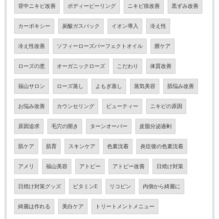
背中ニキビ改善
ボディーピーリング
ニキビ痕改善
黒ずみ改善
カーボキシー
炭酸ガスパック
イオン導入
冷え性
冷え性改善
ソフィーローズパーフェクトオイル
膣ケア
ローズの恵
オーガニックローズ
こだわり
体質改善
福山サロン
ローズ蒸し
よもぎ蒸し
蒸気美容
肌悩み改善
お悩み改善
カウンセリング
ビューティー
ニキビの原因
原因追求
毛穴の開き
ターンオーバー
皮脂分泌過剰
肌ケア
肌育
スキンケア
色素沈着
炎症後の色素沈着
アメリ
福山美容
アトピー
アトピー改善
日焼け対策
日焼け対策グッズ
ビタミンE
リコピン
内側から綺麗に
綺麗は作れる
美白ケア
トリートメントメニュー