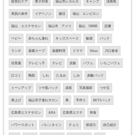
肌荒れケア
寒さ対策
福山市レカルカ
キャンプ
淡路島
美肌の条件
イデベノン
腸活
福山 エンビロン
福山 エステサロン
福山市 アメリ
福山 DRBB
読書
ベビー
赤ちゃん連れ
キッズスペース
敏感
パック
ランチ
薬膳スープ
薬膳料理
ドラマ
Silent
川口春奈
目黒蓮
テレビっ子
テレビ
涙腺
パフェ
いちごパフェ
口コミ
陶肌
しわ
たるみ
しみ
炭酸パック
トーンアップ
ツヤ肌パック
成長
写真撮影
つや玉
凧上げ
福山市子連れサロン
凧
手作り
REVIパック
広島県エステサロン
AHA
広島県エステ
和食
パワースポット
バレンタイン
チョコ
保湿力
自己紹介