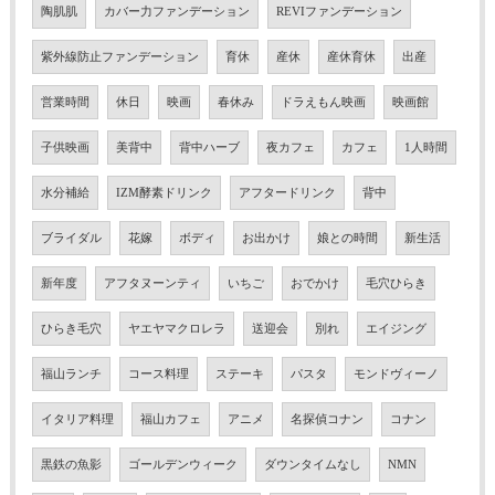
陶肌肌
カバー力ファンデーション
REVIファンデーション
紫外線防止ファンデーション
育休
産休
産休育休
出産
営業時間
休日
映画
春休み
ドラえもん映画
映画館
子供映画
美背中
背中ハーブ
夜カフェ
カフェ
1人時間
水分補給
IZM酵素ドリンク
アフタードリンク
背中
ブライダル
花嫁
ボディ
お出かけ
娘との時間
新生活
新年度
アフタヌーンティ
いちご
おでかけ
毛穴ひらき
ひらき毛穴
ヤエヤマクロレラ
送迎会
別れ
エイジング
福山ランチ
コース料理
ステーキ
パスタ
モンドヴィーノ
イタリア料理
福山カフェ
アニメ
名探偵コナン
コナン
黒鉄の魚影
ゴールデンウィーク
ダウンタイムなし
NMN