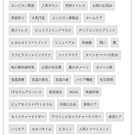
エンビロン取扱
人気サロン
外的ストレス
お肌のお悩み
美肌作り
大気汚染
エンビロン新製品
ホームケア
肌ストレス
ピュリファイングマスク
ディフェンススプリッツ
レカルカトリートメント
リニューアル
幹細胞
潤い
艶
ファビラスシャインマスク
シートマスク
ターンオーバーの乱れ
秋の紫外線対策
お肌の水分量
夏のダメージ
ダメージ肌
湿度調整
気温の変化
気温の差
バリア機能
生活習慣
CFセラムアドバンス
保湿成分
MAAs
乾燥対策
ピュアモイストUVミネラル
日焼け止め
美肌ケア
モイスチャーライザー
アヴァンスモイスチャーライザー
保湿ケア
ハリケア
ホホバオイル
ビタミン
人気トリートメント