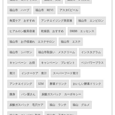
福山市 ハーブ
福山市 REVI
アスタCピール
角質ケア おすすめ
アンチエイジング美容液
福山市 エンビロン
ヒアルロン酸美容液
乾燥肌 おすすめ
DRBB エッセンス
福山市 お子様連れ エステサロン
福山市 エステ
福山市 シバサン
福山市取扱い メスクリーム
インスタグラム
キャンペーン お得
キャンペーン プレゼント
ベジパワープラス
青汁
インナーケア 青汁
スーパーフード青汁
アンチエイジング
IZM
酵素ドリンク
おいしい酵素ドリンク
痩身
パン屋さん
炭酸ガスパック カーボキシー
炭酸ガスパック 毛穴ケア
福山 ランチ
福山 グルメ