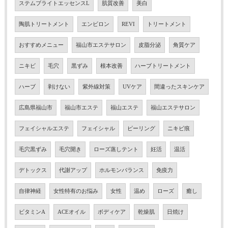
ステムブライトエッセンスL
肌質改善
美白
陶肌トリートメント
エンビロン
REVI
トリートメント
おすすめメニュー
福山市エステサロン
皮脂分泌
角質ケア
ニキビ
毛穴
黒ずみ
根本改善
ハーブトリートメント
ハーブ
剥けない
紫外線対策
UVケア
間違ったスキンケア
広島県福山市
福山市エステ
福山エステ
福山エステサロン
フェイシャルエステ
フェイシャル
ピーリング
ニキビ痕
毛穴黒ずみ
毛穴開き
ローズ蒸しテント
妊活
温活
デトックス
代謝アップ
ホルモンバランス
免疫力
自律神経
女性特有のお悩み
女性
温め
ローズ
癒し
ビタミンA
ACEオイル
ボディケア
乾燥肌
日焼け