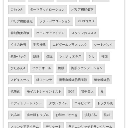
ごわつき
ダーマラックローション
バリア機能低下
バリア機能強化
ラクトぺプローション
REVIコスメ
幹細胞美容液
ホームケアアイテム
スタッフおススメ
くすみ改善
毛穴掃除
エピダームプラスマスク
シートパック
鎮静パック
鎮静
炎症
ツボクサエキス
シカ
韓国
びたみんA
バクチオール
艶肌
陶肌ファンデーション
スピキュール
針ファンデ
臍帯血幹細胞培養液
植物幹細胞
抗酸化
モイストシャインミスト
EGF
背中美人
夏
ボディトリートメント
ダウンタイム
ニキビケア
トラブル肌
気温差
春の肌トラブル
お肌のごわつき
洗顔方法
洗顔
スキンケアアイテム
デリケート
ラドエンリッチドサンクリーム