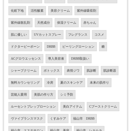
化粧下地
活性酸素
美容クリーム
紫外線吸収剤
紫外線散乱剤
天然成分
保湿クリーム
赤ちゃん
肌に優しい
UVカットスプレー
フレグランス
コスメ
ドクタービーボーン
DRBB
ピーリングローション
糖
ACグロウエッセンス
導入美容液
DRBB取扱い
シャープクリーム
ボトックス
表情ジワ
肌診断
肌診断器
無料カウンセリング
冷房
夏のスキンケア
未来の肌作り
芸能人愛用
美肌の作り方
シミ予防
ルーセントプレップローション
美白アイテム
Cブーストクリーム
ヴァイブランスマスク
くすみケア
福山市 DRBB
福山市 エステサロン
福山市 美容
福山市 レカルカ