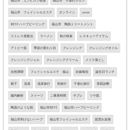
福山市 エンビロン取扱
福山市 子連れサロン
福山市 フェイシャルエステ
オンライン
zoom
REVI ハーブピーリング
福山市 陶肌トリートメント
ストレス発散法
ラーメン
秋の味覚
レスキューアイテム
アトピー肌
季節の変わり目
クレンジング
クレンジングオイル
クレンジングジェル
クレンジングクリーム
メイク落とし
自然満喫
フェイシャルエステ 福山
妊娠報告
誕生日ランチ
親子
温泉
温泉旅行
初旅行
子連れ旅行
美肌診断
腸内解析
スイーツ
ご褒美時間
サブレ
ツヤ肌
陶器のような肌
福山市REVI
福山市ハーブピーリング
福山市剥けないハーブ
福山市フェイシャルエステ
肌荒れ改善