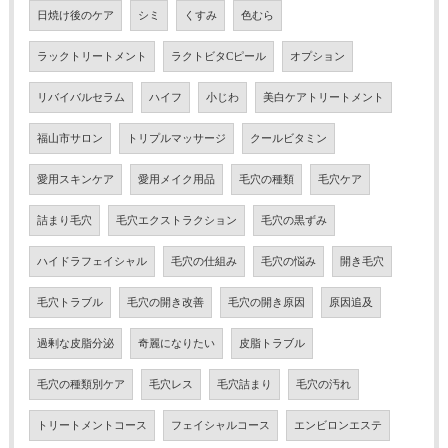
日焼け後のケア
シミ
くすみ
色むら
ラックトリートメント
ラクトビタCピール
オプション
リバイバルセラム
ハイフ
小じわ
美白ケアトリートメント
福山市サロン
トリプルマッサージ
クールビタミン
愛用スキンケア
愛用メイク用品
毛穴の種類
毛穴ケア
詰まり毛穴
毛穴エクストラクション
毛穴の黒ずみ
ハイドラフェイシャル
毛穴の仕組み
毛穴の悩み
開き毛穴
毛穴トラブル
毛穴の開き改善
毛穴の開き原因
原因追及
過剰な皮脂分泌
奇麗になりたい
皮脂トラブル
毛穴の種類別ケア
毛穴レス
毛穴詰まり
毛穴の汚れ
トリートメントコース
フェイシャルコース
エンビロンエステ