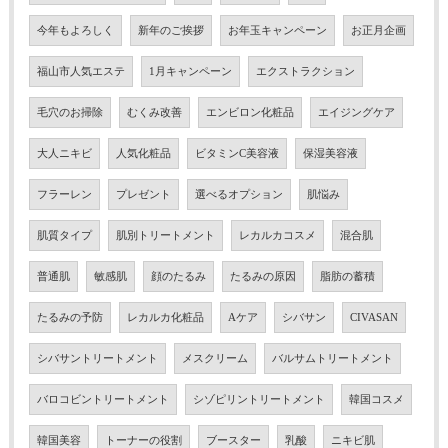
今年もよろしく
新年のご挨拶
お年玉キャンペーン
お正月企画
福山市人気エステ
1月キャンペーン
エクストラクション
毛穴のお掃除
むくみ改善
エンビロン化粧品
エイジングケア
大人ニキビ
人気化粧品
ビタミンC美容液
保湿美容液
フラーレン
プレゼント
選べるオプション
肌悩み
肌質タイプ
肌別トリートメント
レカルカコスメ
混合肌
普通肌
敏感肌
顔のたるみ
たるみの原因
脂肪の蓄積
たるみの予防
レカルカ化粧品
Aケア
シバサン
CIVASAN
シバサントリートメント
メスクリーム
バルサムトリートメント
バロコビントリートメント
シゾピリントリートメント
韓国コスメ
韓国美容
トーナーの役割
ブースター
乳酸
ニキビ肌