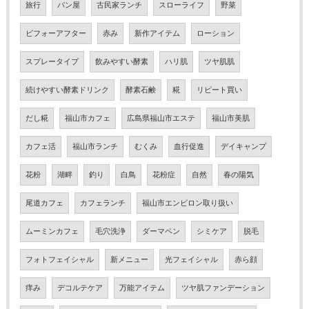
旅行
パン屋
古民家ランチ
スローライフ
野菜
ビフォーアフター
赤み
新作アイテム
ローション
スプレータイプ
飲みやすい酵素
ハリ肌
ツヤ肌肌
続けやすい酵素ドリンク
酵素石鹸
糀
リピート買い
だし糀
福山市カフェ
広島県福山市エステ
福山市美肌
カフェ活
福山市ランチ
むくみ
血行促進
デイキャンプ
花粉
湖畔
釣り
白鳥
花粉症
自然
春の陽気
尾道カフェ
カフェランチ
福山市エンビロン取り扱い
ムーミンカフェ
毛穴洗浄
ダーマペン
シミケア
脱毛
フォトフェイシャル
新メニュー
光フェイシャル
赤ら顔
痒み
デコルテケア
万能アイテム
ツヤ肌ファンデーション