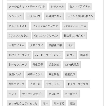
クールビタミントリートメント
レチノール
おススメアイテム
シムセラム
ラクトぺプ
幹細胞コスメ
レカルカ取扱いサロン
ピュアモイスト
ビタミンAスキンケア
Cクエンスシリーズ
Cクエンスセラム
Cクエンスクリーム+
福山市エンビロン
人気アイテム
人気コスメ
抗酸化作用
12月
剥けるピーリング
ハードトリートメント
ルヴィ
陶器肌
剥けないハーブ
再生因子
認定講師
REVI代理店
保湿パック
栄養バランス
暴飲暴食
免疫低下
免疫力アップ
ミネラル
サプリメント
ドクターズサプリ
キレイ
デトックスサプリ
クロレラ
ありがとう
ありがとうございました
年末
年末年始
感謝