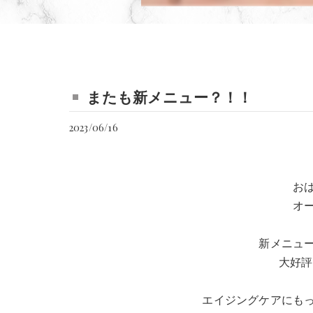
またも新メニュー？！！
2023/06/16
お
オ
新メニュ
大好評
エイジングケアにも