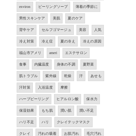
environ
ピーリングソープ
薄着の季節に
男性スキンケア
美肌
夏のケア
背中ケア
セルフゴマージュ
美容
人気
冷え対策
冷え症
夏の冷え
冷えの原因
福山市アメリ
ameri
エステサロン
食事
内臓温度
身体の不調
夏野菜
肌トラブル
紫外線
乾燥
汗
あせも
汗対策
入浴温度
摩擦
ハーブピーリング
ヒアルロン酸
保水力
保湿効果
もち肌
潤い肌
潤い不足
ハリ不足
ハリ
クレイテックマスク
クレイ
汚れの吸着
お肌汚れ
毛穴汚れ