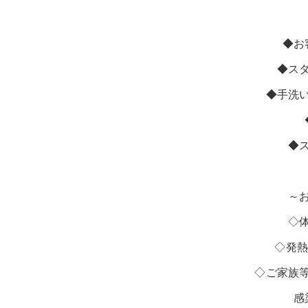
◆お
◆ス
◆手洗
◆
～
◇
◇発熱
◇ご家族
感