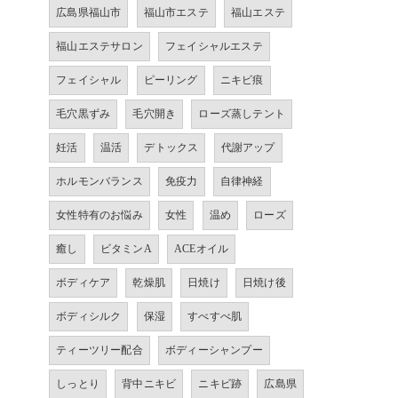
広島県福山市
福山市エステ
福山エステ
福山エステサロン
フェイシャルエステ
フェイシャル
ピーリング
ニキビ痕
毛穴黒ずみ
毛穴開き
ローズ蒸しテント
妊活
温活
デトックス
代謝アップ
ホルモンバランス
免疫力
自律神経
女性特有のお悩み
女性
温め
ローズ
癒し
ビタミンA
ACEオイル
ボディケア
乾燥肌
日焼け
日焼け後
ボディシルク
保湿
すべすべ肌
ティーツリー配合
ボディーシャンプー
しっとり
背中ニキビ
ニキビ跡
広島県