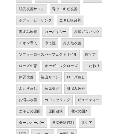
肌質改善サロン
背中ニキビ改善
ボディーピーリング
ニキビ痕改善
黒ずみ改善
カーボキシー
炭酸ガスパック
イオン導入
冷え性
冷え性改善
ソフィーローズパーフェクトオイル
膣ケア
ローズの恵
オーガニックローズ
こだわり
体質改善
福山サロン
ローズ蒸し
よもぎ蒸し
蒸気美容
肌悩み改善
お悩み改善
カウンセリング
ビューティー
ニキビの原因
原因追求
毛穴の開き
ターンオーバー
皮脂分泌過剰
肌ケア