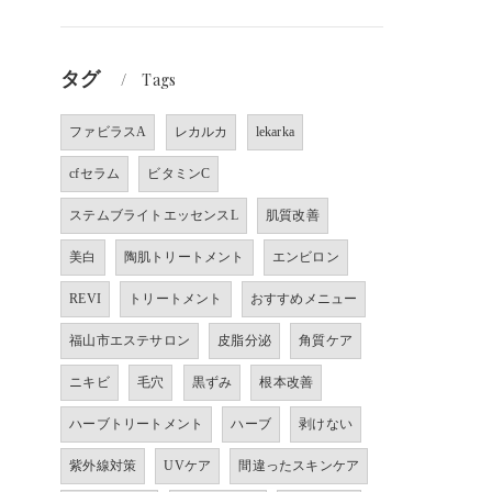
タグ
Tags
ファビラスA
レカルカ
lekarka
cfセラム
ビタミンC
ステムブライトエッセンスL
肌質改善
美白
陶肌トリートメント
エンビロン
REVI
トリートメント
おすすめメニュー
福山市エステサロン
皮脂分泌
角質ケア
ニキビ
毛穴
黒ずみ
根本改善
ハーブトリートメント
ハーブ
剥けない
紫外線対策
UVケア
間違ったスキンケア