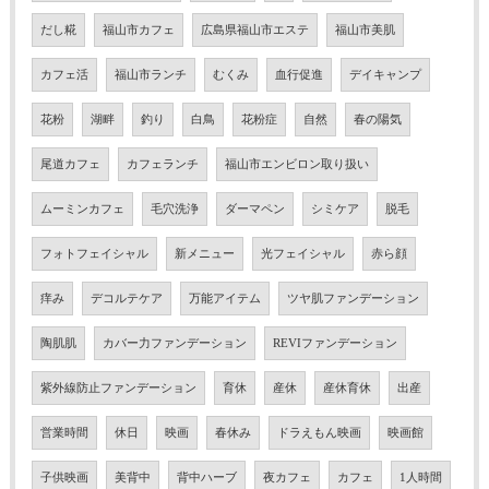
だし糀
福山市カフェ
広島県福山市エステ
福山市美肌
カフェ活
福山市ランチ
むくみ
血行促進
デイキャンプ
花粉
湖畔
釣り
白鳥
花粉症
自然
春の陽気
尾道カフェ
カフェランチ
福山市エンビロン取り扱い
ムーミンカフェ
毛穴洗浄
ダーマペン
シミケア
脱毛
フォトフェイシャル
新メニュー
光フェイシャル
赤ら顔
痒み
デコルテケア
万能アイテム
ツヤ肌ファンデーション
陶肌肌
カバー力ファンデーション
REVIファンデーション
紫外線防止ファンデーション
育休
産休
産休育休
出産
営業時間
休日
映画
春休み
ドラえもん映画
映画館
子供映画
美背中
背中ハーブ
夜カフェ
カフェ
1人時間