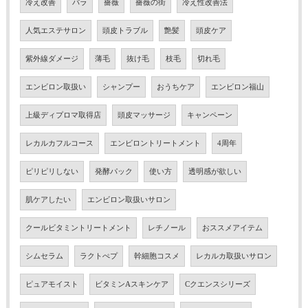
冷え改善
バラ
薔薇
薔薇の街
冷え性改善法
人気エステサロン
頭皮トラブル
艶髪
頭皮ケア
紫外線ダメージ
薄毛
抜け毛
枝毛
切れ毛
エンビロン取扱い
シャンプー
おうちケア
エンビロン福山
上級ディプロマ取得店
頭皮マッサージ
キャンペーン
レカルカフルコース
エンビロントリートメント
4周年
ピリピリしない
発酵パック
使い方
透明感が欲しい
肌ケアしたい
エンビロン取扱いサロン
クールビタミントリートメント
レチノール
おススメアイテム
シムセラム
ラクトぺプ
幹細胞コスメ
レカルカ取扱いサロン
ピュアモイスト
ビタミンAスキンケア
Cクエンスシリーズ