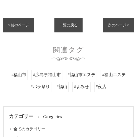
< 前のページ
一覧に戻る
次のページ >
関連タグ
#福山市
#広島県福山市
#福山市エステ
#福山エステ
#バラ祭り
#福山
#よみせ
#夜店
カテゴリー
Categories
全てのカテゴリー