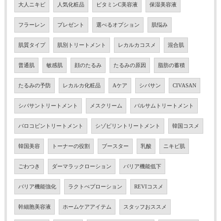
大人ニキビ
人気化粧品
ビタミンC美容液
保湿美容液
フラーレン
プレゼント
選べるオプション
肌悩み
肌質タイプ
肌別トリートメント
レカルカコスメ
混合肌
普通肌
敏感肌
顔のたるみ
たるみの原因
脂肪の蓄積
たるみの予防
レカルカ化粧品
Aケア
シバサン
CIVASAN
シバサントリートメント
メスクリーム
バルサムトリートメント
バロコビントリートメント
シゾピリントリートメント
韓国コスメ
韓国美容
トーナーの役割
ブースター
乳酸
ニキビ肌
ごわつき
ダーマラックローション
バリア機能低下
バリア機能強化
ラクトぺプローション
REVIコスメ
幹細胞美容液
ホームケアアイテム
スタッフおススメ