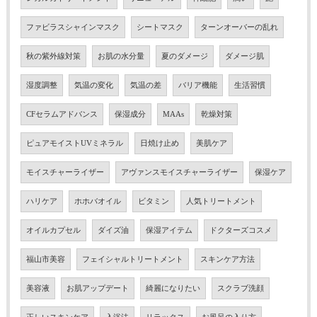
ファビラスシャインマスク
シートマスク
ターンオーバーの乱れ
秋の紫外線対策
お肌の水分量
夏のダメージ
ダメージ肌
湿度調整
気温の変化
気温の差
バリア機能
生活習慣
CFセラムアドバンス
保湿成分
MAAs
乾燥対策
ピュアモイストUVミネラル
日焼け止め
美肌ケア
モイスチャーライザー
アヴァンスモイスチャーライザー
保湿ケア
ハリケア
ホホバオイル
ビタミン
人気トリートメント
オイルカプセル
ダイズ油
保湿アイテム
ドクターズコスメ
福山市美容
フェイシャルトリートメント
スキンケア方法
美容液
お肌アップデート
綺麗になりたい
スクラブ洗顔