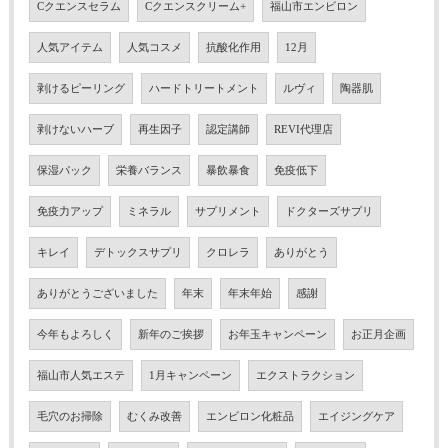
Cクエンスセラム
Cクエンスクリーム+
福山市エンビロン
人気アイテム
人気コスメ
抗酸化作用
12月
剥けるピーリング
ハードトリートメント
ルヴィ
陶器肌
剥けないハーブ
再生因子
認定講師
REVI代理店
保湿パック
栄養バランス
暴飲暴食
免疫低下
免疫力アップ
ミネラル
サプリメント
ドクターズサプリ
キレイ
デトックスサプリ
クロレラ
ありがとう
ありがとうございました
年末
年末年始
感謝
今年もよろしく
新年のご挨拶
お年玉キャンペーン
お正月企画
福山市人気エステ
1月キャンペーン
エクストラクション
毛穴のお掃除
むくみ改善
エンビロン化粧品
エイジングケア