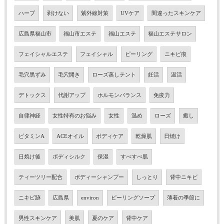
ハーブ
剥けない
紫外線対策
UVケア
間違ったスキンケア
広島県福山市
福山市エステ
福山エステ
福山エステサロン
フェイシャルエステ
フェイシャル
ピーリング
ニキビ痕
毛穴黒ずみ
毛穴開き
ローズ蒸しテント
妊活
温活
デトックス
代謝アップ
ホルモンバランス
免疫力
自律神経
女性特有のお悩み
女性
温め
ローズ
癒し
ビタミンA
ACEオイル
ボディケア
乾燥肌
日焼け
日焼け後
ボディシルク
保湿
すべすべ肌
ティーツリー配合
ボディーシャンプー
しっとり
背中ニキビ
ニキビ跡
広島県
environ
ピーリングソープ
薄着の季節に
男性スキンケア
美肌
夏のケア
背中ケア