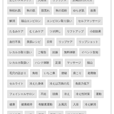
正しいスキンケア
入浴法
リラックス
お風呂の入り方
秋枯れ肌
秋の肌
肌荒れ
秋の花粉
ゆらぎ肌
改善
解消
福山エンビロン
エンビロン取り扱い
セルフマッサージ
たるみケア
むくみケア
ツボ押し
リフトアップ
小顔効果
血行不良
美肌レシピ
日常
リップケア
リップショット
レカルカ取り扱い
ご報告
妊娠
無料体験
イベント告知
レカルカ取扱い
ハンド体験
足湯
マッサージ
福山
毛穴の詰まり
角栓
いちご鼻
便秘
肩こり
老廃物
セルライト
冷えた身体
冷えは万病の元
免疫力低下
フェイシャルサロン
不妊
頭痛
冷え
冷え性対策
運動
健康
健康維持
有酸素運動
お風呂
入浴
冷え解消