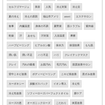
セルフゴマージュ
美容
人気
冷え対策
冷え症
夏の冷え
冷えの原因
福山市アメリ
ameri
エステサロン
食事
内臓温度
身体の不調
夏野菜
肌トラブル
紫外線
乾燥
汗
あせも
汗対策
入浴温度
摩擦
ハーブピーリング
ヒアルロン酸
保水力
保湿効果
もち肌
潤い肌
潤い不足
ハリ不足
ハリ
クレイテックマスク
クレイ
汚れの吸着
お肌汚れ
毛穴汚れ
肌質改善サロン
背中ニキビ改善
ボディーピーリング
ニキビ痕改善
黒ずみ改善
カーボキシー
炭酸ガスパック
イオン導入
冷え性
冷え性改善
ソフィーローズパーフェクトオイル
膣ケア
ローズの恵
オーガニックローズ
こだわり
体質改善