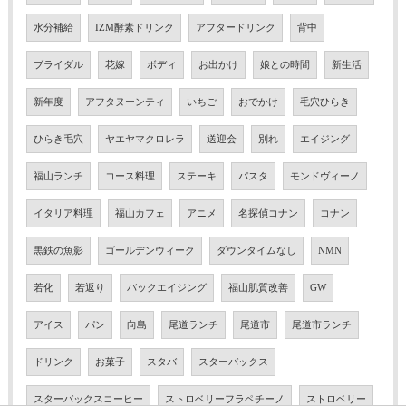
水分補給
IZM酵素ドリンク
アフタードリンク
背中
ブライダル
花嫁
ボディ
お出かけ
娘との時間
新生活
新年度
アフタヌーンティ
いちご
おでかけ
毛穴ひらき
ひらき毛穴
ヤエヤマクロレラ
送迎会
別れ
エイジング
福山ランチ
コース料理
ステーキ
パスタ
モンドヴィーノ
イタリア料理
福山カフェ
アニメ
名探偵コナン
コナン
黒鉄の魚影
ゴールデンウィーク
ダウンタイムなし
NMN
若化
若返り
バックエイジング
福山肌質改善
GW
アイス
パン
向島
尾道ランチ
尾道市
尾道市ランチ
ドリンク
お菓子
スタバ
スターバックス
スターバックスコーヒー
ストロベリーフラペチーノ
ストロベリー