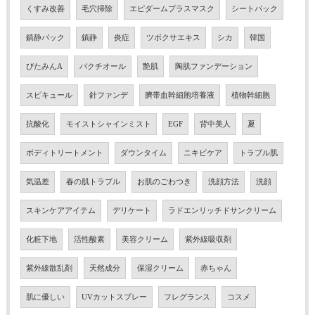
くすみ改善
毛穴掃除
エピダームプラスマスク
シートパック
鎮静パック
鎮静
炎症
ツボクサエキス
シカ
韓国
びたみんA
バクチオール
艶肌
陶肌ファンデーション
スピキュール
針ファンデ
臍帯血幹細胞培養液
植物幹細胞
抗酸化
モイストシャインミスト
EGF
背中美人
夏
ボディトリートメント
ダウンタイム
ニキビケア
トラブル肌
気温差
春の肌トラブル
お肌のごわつき
洗顔方法
洗顔
スキンケアアイテム
デリケート
ラドエンリッチドサンクリーム
化粧下地
活性酸素
美容クリーム
紫外線吸収剤
紫外線散乱剤
天然成分
保湿クリーム
赤ちゃん
肌に優しい
UVカットスプレー
フレグランス
コスメ