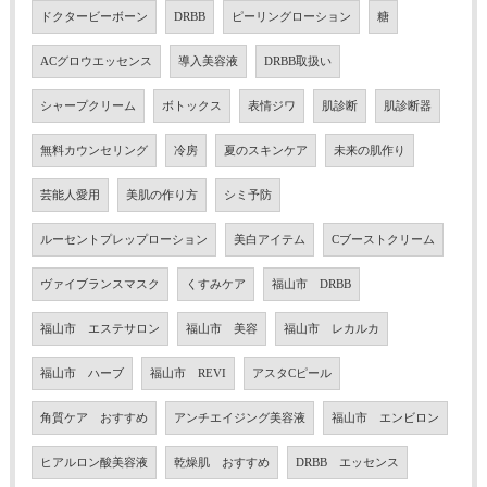
ドクタービーボーン
DRBB
ピーリングローション
糖
ACグロウエッセンス
導入美容液
DRBB取扱い
シャープクリーム
ボトックス
表情ジワ
肌診断
肌診断器
無料カウンセリング
冷房
夏のスキンケア
未来の肌作り
芸能人愛用
美肌の作り方
シミ予防
ルーセントプレップローション
美白アイテム
Cブーストクリーム
ヴァイブランスマスク
くすみケア
福山市 DRBB
福山市 エステサロン
福山市 美容
福山市 レカルカ
福山市 ハーブ
福山市 REVI
アスタCピール
角質ケア おすすめ
アンチエイジング美容液
福山市 エンビロン
ヒアルロン酸美容液
乾燥肌 おすすめ
DRBB エッセンス