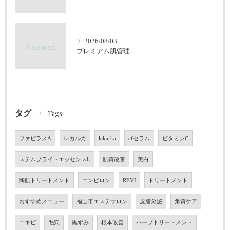
2026/08/03
プレミアム肌管理
タグ
Tags
ファビラスA
レカルカ
lekarka
cfセラム
ビタミンC
ステムブライトエッセンスL
肌質改善
美白
陶肌トリートメント
エンビロン
REVI
トリートメント
おすすめメニュー
福山市エステサロン
皮脂分泌
角質ケア
ニキビ
毛穴
黒ずみ
根本改善
ハーブトリートメント