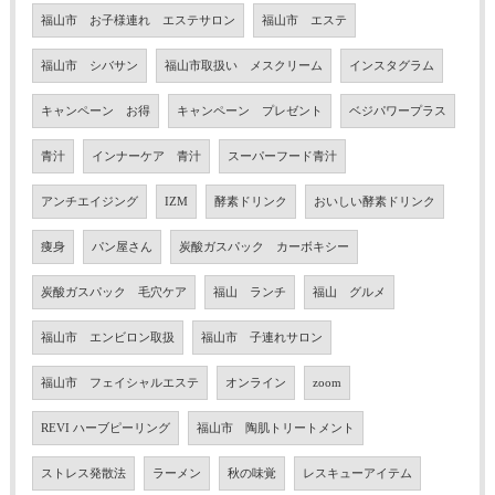
福山市 お子様連れ エステサロン
福山市 エステ
福山市 シバサン
福山市取扱い メスクリーム
インスタグラム
キャンペーン お得
キャンペーン プレゼント
ベジパワープラス
青汁
インナーケア 青汁
スーパーフード青汁
アンチエイジング
IZM
酵素ドリンク
おいしい酵素ドリンク
痩身
パン屋さん
炭酸ガスパック カーボキシー
炭酸ガスパック 毛穴ケア
福山 ランチ
福山 グルメ
福山市 エンビロン取扱
福山市 子連れサロン
福山市 フェイシャルエステ
オンライン
zoom
REVI ハーブピーリング
福山市 陶肌トリートメント
ストレス発散法
ラーメン
秋の味覚
レスキューアイテム