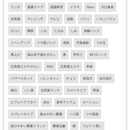
ランチ
薬膳スープ
薬膳料理
ドラマ
Silent
川口春奈
目黒蓮
テレビっ子
テレビ
涙腺
パフェ
いちごパフェ
口コミ
陶肌
しわ
たるみ
しみ
炭酸パック
トーンアップ
ツヤ肌パック
成長
写真撮影
つや玉
凧上げ
福山市子連れサロン
凧
手作り
REVIパック
広島県エステサロン
AHA
広島県エステ
和食
パワースポット
バレンタイン
チョコ
保湿力
自己紹介
旅行
パン屋
古民家ランチ
スローライフ
野菜
ビフォーアフター
赤み
新作アイテム
ローション
スプレータイプ
飲みやすい酵素
ハリ肌
ツヤ肌肌
続けやすい酵素ドリンク
酵素石鹸
糀
リピート買い