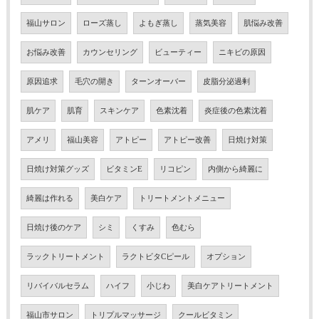
福山サロン
ローズ蒸し
よもぎ蒸し
蒸気美容
肌悩み改善
お悩み改善
カウンセリング
ビューティー
ニキビの原因
原因追求
毛穴の開き
ターンオーバー
皮脂分泌過剰
肌ケア
肌育
スキンケア
色素沈着
炎症後の色素沈着
アメリ
福山美容
アトピー
アトピー改善
日焼け対策
日焼け対策グッズ
ビタミンE
リコピン
内側から綺麗に
綺麗は作れる
美白ケア
トリートメントメニュー
日焼け後のケア
シミ
くすみ
色むら
ラックトリートメント
ラクトビタCピール
オプション
リバイバルセラム
ハイフ
小じわ
美白ケアトリートメント
福山市サロン
トリプルマッサージ
クールビタミン