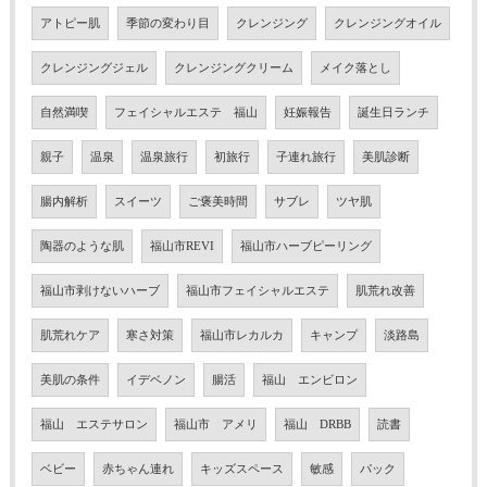
アトピー肌
季節の変わり目
クレンジング
クレンジングオイル
クレンジングジェル
クレンジングクリーム
メイク落とし
自然満喫
フェイシャルエステ 福山
妊娠報告
誕生日ランチ
親子
温泉
温泉旅行
初旅行
子連れ旅行
美肌診断
腸内解析
スイーツ
ご褒美時間
サブレ
ツヤ肌
陶器のような肌
福山市REVI
福山市ハーブピーリング
福山市剥けないハーブ
福山市フェイシャルエステ
肌荒れ改善
肌荒れケア
寒さ対策
福山市レカルカ
キャンプ
淡路島
美肌の条件
イデベノン
腸活
福山 エンビロン
福山 エステサロン
福山市 アメリ
福山 DRBB
読書
ベビー
赤ちゃん連れ
キッズスペース
敏感
パック