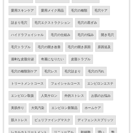
愛用スキンケア
愛用メイク用品
毛穴の種類
毛穴ケア
詰まり毛穴
毛穴エクストラクション
毛穴の黒ずみ
ハイドラフェイシャル
毛穴の仕組み
毛穴の悩み
開き毛穴
毛穴トラブル
毛穴の開き改善
毛穴の開き原因
原因追及
過剰な皮脂分泌
奇麗になりたい
皮脂トラブル
毛穴の種類別ケア
毛穴レス
毛穴詰まり
毛穴の汚れ
トリートメントコース
フェイシャルコース
エンビロンエステ
エンビロン取扱
人気サロン
外的ストレス
お肌のお悩み
美肌作り
大気汚染
エンビロン新製品
ホームケア
肌ストレス
ピュリファイングマスク
ディフェンススプリッツ
レカルカトリートメント
リニューアル
幹細胞
潤い
艶