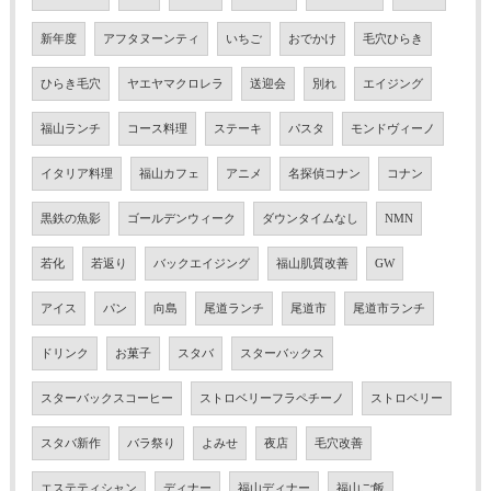
新年度
アフタヌーンティ
いちご
おでかけ
毛穴ひらき
ひらき毛穴
ヤエヤマクロレラ
送迎会
別れ
エイジング
福山ランチ
コース料理
ステーキ
パスタ
モンドヴィーノ
イタリア料理
福山カフェ
アニメ
名探偵コナン
コナン
黒鉄の魚影
ゴールデンウィーク
ダウンタイムなし
NMN
若化
若返り
バックエイジング
福山肌質改善
GW
アイス
パン
向島
尾道ランチ
尾道市
尾道市ランチ
ドリンク
お菓子
スタバ
スターバックス
スターバックスコーヒー
ストロベリーフラペチーノ
ストロベリー
スタバ新作
バラ祭り
よみせ
夜店
毛穴改善
エステティシャン
ディナー
福山ディナー
福山ご飯