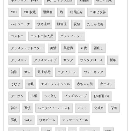
ネスタリゾート神戸
神戸どうぶつ王国
動物園
福山市脱毛
VIO
VIO脱毛
運動会
娘
成長記録
ニキビ改善
ハイジニーナ
水光注射
肌管理
炭酸
たるみ改善
コストコ
コストコ購入品
グラスフェッド
グラスフェッドバター
美活
美意識
30代
福山し
クリスマス
クリスマスイブ
サンタ
サンタクロース
新年
初詣
大吉
最上稲荷
エクソソーム
ウォーキング
うなじ
襟足
エステフェイシャル
赤ちゃん肌
夜エステ
クーポン
出張
シミ取り
プラズマハーブ
お朔日詣り
神社
習慣
Exエクソソームミスト
ミスト
化粧水
栄養
豚肉
WiQo
水光ピール
マッサージピール