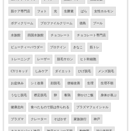
肌ケア専門店
フォト
光
生酵素
ばら
女性ホルモン
ボディクリーム
プロファイルクリーム
徳島
プール
水族館
四国水族館
チョコレート
チョコレート専門店
ビューティーパウダー
プロテイン
きなこ
筋トレ
トレーニング
レーザー
脱毛サロン
ヒト幹細胞
CYリキッド
しみケア
ダイエット
ひげ脱毛
メンズ脱毛
お盆休み
シミ改善
顔脱毛
便秘改善
生理
生理不順
うなじ脱毛
襟足脱毛
卵
養鶏
卵かけご飯
身体が喜ぶ
健康志向
食べたもので肌は作られる
プラズマフェイシャル
プラズマ
クレーター
そばかす
家族旅行
神戸