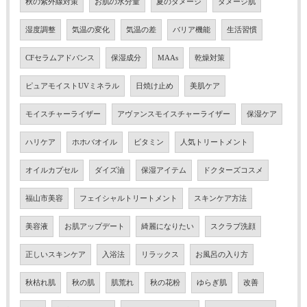
秋の紫外線対策
お肌の水分量
夏のダメージ
ダメージ肌
湿度調整
気温の変化
気温の差
バリア機能
生活習慣
CFセラムアドバンス
保湿成分
MAAs
乾燥対策
ピュアモイストUVミネラル
日焼け止め
美肌ケア
モイスチャーライザー
アヴァンスモイスチャーライザー
保湿ケア
ハリケア
ホホバオイル
ビタミン
人気トリートメント
オイルカプセル
ダイズ油
保湿アイテム
ドクターズコスメ
福山市美容
フェイシャルトリートメント
スキンケア方法
美容液
お肌アップデート
綺麗になりたい
スクラブ洗顔
正しいスキンケア
入浴法
リラックス
お風呂の入り方
秋枯れ肌
秋の肌
肌荒れ
秋の花粉
ゆらぎ肌
改善