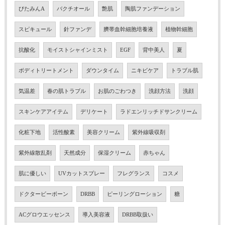
びたみんA
バクチオール
艶肌
陶肌ファンデーション
スピキュール
針ファンデ
臍帯血幹細胞培養液
植物幹細胞
抗酸化
モイストシャインミスト
EGF
背中美人
夏
ボディトリートメント
ダウンタイム
ニキビケア
トラブル肌
気温差
春の肌トラブル
お肌のごわつき
洗顔方法
洗顔
スキンケアアイテム
デリケート
ラドエンリッチドサンクリーム
化粧下地
活性酸素
美容クリーム
紫外線吸収剤
紫外線散乱剤
天然成分
保湿クリーム
赤ちゃん
肌に優しい
UVカットスプレー
フレグランス
コスメ
ドクタービーボーン
DRBB
ピーリングローション
糖
ACグロウエッセンス
導入美容液
DRBB取扱い