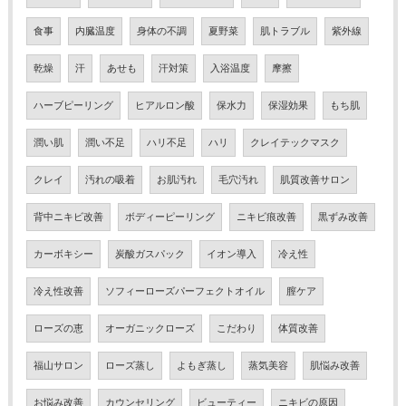
食事
内臓温度
身体の不調
夏野菜
肌トラブル
紫外線
乾燥
汗
あせも
汗対策
入浴温度
摩擦
ハーブピーリング
ヒアルロン酸
保水力
保湿効果
もち肌
潤い肌
潤い不足
ハリ不足
ハリ
クレイテックマスク
クレイ
汚れの吸着
お肌汚れ
毛穴汚れ
肌質改善サロン
背中ニキビ改善
ボディーピーリング
ニキビ痕改善
黒ずみ改善
カーボキシー
炭酸ガスパック
イオン導入
冷え性
冷え性改善
ソフィーローズパーフェクトオイル
膣ケア
ローズの恵
オーガニックローズ
こだわり
体質改善
福山サロン
ローズ蒸し
よもぎ蒸し
蒸気美容
肌悩み改善
お悩み改善
カウンセリング
ビューティー
ニキビの原因