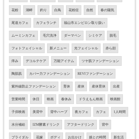
花粉
湖畔
釣り
白鳥
花粉症
自然
春の陽気
尾道カフェ
カフェランチ
福山市エンビロン取り扱い
ムーミンカフェ
毛穴洗浄
ダーマペン
シミケア
脱毛
フォトフェイシャル
新メニュー
光フェイシャル
赤ら顔
痒み
デコルテケア
万能アイテム
ツヤ肌ファンデーション
陶肌肌
カバー力ファンデーション
REVIファンデーション
紫外線防止ファンデーション
育休
産休
産休育休
出産
営業時間
休日
映画
春休み
ドラえもん映画
映画館
子供映画
美背中
背中ハーブ
夜カフェ
カフェ
1人時間
水分補給
IZM酵素ドリンク
アフタードリンク
背中
ブライダル
花嫁
ボディ
お出かけ
娘との時間
新生活