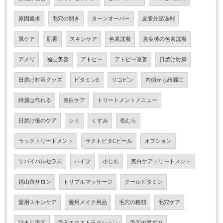
原因追求
毛穴の開き
ターンオーバー
皮脂分泌過剰
肌ケア
肌育
スキンケア
色素沈着
炎症後の色素沈着
アメリ
福山美容
アトピー
アトピー改善
日焼け対策
日焼け対策グッズ
ビタミンE
リコピン
内側から綺麗に
綺麗は作れる
美白ケア
トリートメントメニュー
日焼け後のケア
シミ
くすみ
色むら
ラックトリートメント
ラクトビタCピール
オプション
リバイバルセラム
ハイフ
小じわ
美白ケアトリートメント
福山市サロン
トリプルマッサージ
クールビタミン
愛用スキンケア
愛用メイク用品
毛穴の種類
毛穴ケア
詰まり毛穴
毛穴エクストラクション
毛穴の黒ずみ