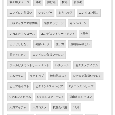
紫外線ダメージ
薄毛
抜け毛
枝毛
切れ毛
エンビロン取扱い
シャンプー
おうちケア
エンビロン福山
上級ディプロマ取得店
頭皮マッサージ
キャンペーン
レカルカフルコース
エンビロントリートメント
4周年
ピリピリしない
発酵パック
使い方
透明感が欲しい
肌ケアしたい
エンビロン取扱いサロン
クールビタミントリートメント
レチノール
おススメアイテム
シムセラム
ラクトぺプ
幹細胞コスメ
レカルカ取扱いサロン
ピュアモイスト
ビタミンAスキンケア
Cクエンスシリーズ
Cクエンスセラム
Cクエンスクリーム+
福山市エンビロン
人気アイテム
人気コスメ
抗酸化作用
12月