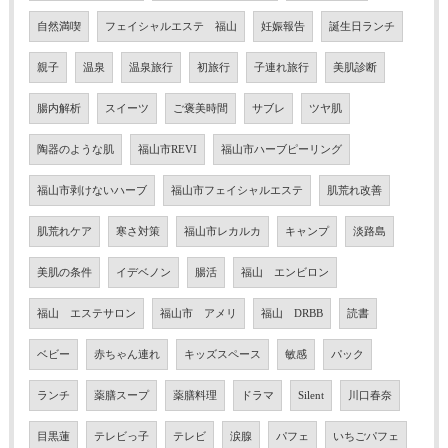
自然満喫
フェイシャルエステ 福山
妊娠報告
誕生日ランチ
親子
温泉
温泉旅行
初旅行
子連れ旅行
美肌診断
腸内解析
スイーツ
ご褒美時間
サブレ
ツヤ肌
陶器のような肌
福山市REVI
福山市ハーブピーリング
福山市剥けないハーブ
福山市フェイシャルエステ
肌荒れ改善
肌荒れケア
寒さ対策
福山市レカルカ
キャンプ
淡路島
美肌の条件
イデベノン
腸活
福山 エンビロン
福山 エステサロン
福山市 アメリ
福山 DRBB
読書
ベビー
赤ちゃん連れ
キッズスペース
敏感
パック
ランチ
薬膳スープ
薬膳料理
ドラマ
Silent
川口春奈
目黒蓮
テレビっ子
テレビ
涙腺
パフェ
いちごパフェ