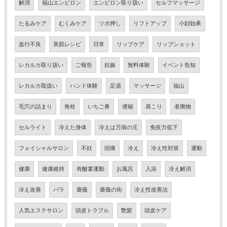
解消
福山エンビロン
エンビロン取り扱い
セルフマッサージ
たるみケア
むくみケア
ツボ押し
リフトアップ
小顔効果
血行不良
美肌レシピ
日常
リップケア
リップショット
レカルカ取り扱い
ご報告
妊娠
無料体験
イベント告知
レカルカ取扱い
ハンド体験
足湯
マッサージ
福山
毛穴の詰まり
角栓
いちご鼻
便秘
肩こり
老廃物
セルライト
冷えた身体
冷えは万病の元
免疫力低下
フェイシャルサロン
不妊
頭痛
冷え
冷え性対策
運動
健康
健康維持
有酸素運動
お風呂
入浴
冷え解消
冷え改善
バラ
薔薇
薔薇の街
冷え性改善法
人気エステサロン
頭皮トラブル
艶髪
頭皮ケア