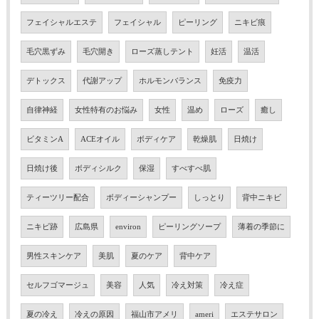
フェイシャルエステ
フェイシャル
ピーリング
ニキビ痕
毛穴黒ずみ
毛穴開き
ローズ蒸しテント
妊活
温活
デトックス
代謝アップ
ホルモンバランス
免疫力
自律神経
女性特有のお悩み
女性
温め
ローズ
癒し
ビタミンA
ACEオイル
ボディケア
乾燥肌
日焼け
日焼け後
ボディシルク
保湿
すべすべ肌
ティーツリー配合
ボディーシャンプー
しっとり
背中ニキビ
ニキビ跡
広島県
environ
ピーリングソープ
薄着の季節に
男性スキンケア
美肌
夏のケア
背中ケア
セルフゴマージュ
美容
人気
冷え対策
冷え症
夏の冷え
冷えの原因
福山市アメリ
ameri
エステサロン