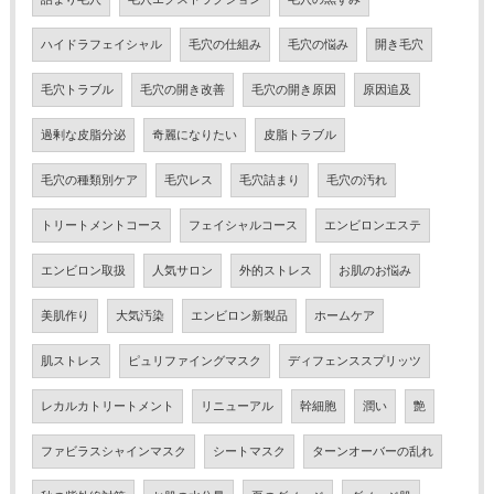
ハイドラフェイシャル
毛穴の仕組み
毛穴の悩み
開き毛穴
毛穴トラブル
毛穴の開き改善
毛穴の開き原因
原因追及
過剰な皮脂分泌
奇麗になりたい
皮脂トラブル
毛穴の種類別ケア
毛穴レス
毛穴詰まり
毛穴の汚れ
トリートメントコース
フェイシャルコース
エンビロンエステ
エンビロン取扱
人気サロン
外的ストレス
お肌のお悩み
美肌作り
大気汚染
エンビロン新製品
ホームケア
肌ストレス
ピュリファイングマスク
ディフェンススプリッツ
レカルカトリートメント
リニューアル
幹細胞
潤い
艶
ファビラスシャインマスク
シートマスク
ターンオーバーの乱れ