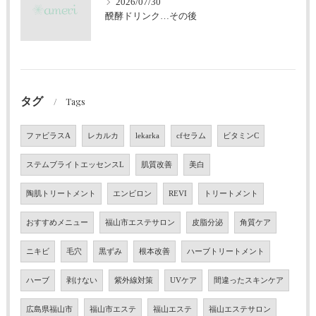
2026/07/30
醗酵ドリンク…その後
タグ
Tags
ファビラスA
レカルカ
lekarka
cfセラム
ビタミンC
ステムブライトエッセンスL
肌質改善
美白
陶肌トリートメント
エンビロン
REVI
トリートメント
おすすめメニュー
福山市エステサロン
皮脂分泌
角質ケア
ニキビ
毛穴
黒ずみ
根本改善
ハーブトリートメント
ハーブ
剥けない
紫外線対策
UVケア
間違ったスキンケア
広島県福山市
福山市エステ
福山エステ
福山エステサロン