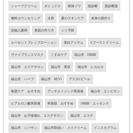
シャープクリーム
ボトックス
表情ジワ
肌診断
肌診断器
無料カウンセリング
冷房
夏のスキンケア
未来の肌作り
芸能人愛用
美肌の作り方
シミ予防
ルーセントプレップローション
美白アイテム
Cブーストクリーム
ヴァイブランスマスク
くすみケア
福山市 DRBB
福山市 エステサロン
福山市 美容
福山市 レカルカ
福山市 ハーブ
福山市 REVI
アスタCピール
角質ケア おすすめ
アンチエイジング美容液
福山市 エンビロン
ヒアルロン酸美容液
乾燥肌 おすすめ
DRBB エッセンス
福山市 お子様連れ エステサロン
福山市 エステ
福山市 シバサン
福山市取扱い メスクリーム
インスタグラム