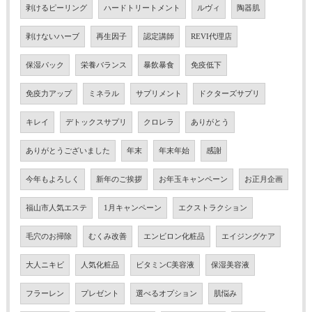
剥けるピーリング
ハードトリートメント
ルヴィ
陶器肌
剥けないハーブ
再生因子
認定講師
REVI代理店
保湿パック
栄養バランス
暴飲暴食
免疫低下
免疫力アップ
ミネラル
サプリメント
ドクターズサプリ
キレイ
デトックスサプリ
クロレラ
ありがとう
ありがとうございました
年末
年末年始
感謝
今年もよろしく
新年のご挨拶
お年玉キャンペーン
お正月企画
福山市人気エステ
1月キャンペーン
エクストラクション
毛穴のお掃除
むくみ改善
エンビロン化粧品
エイジングケア
大人ニキビ
人気化粧品
ビタミンC美容液
保湿美容液
フラーレン
プレゼント
選べるオプション
肌悩み