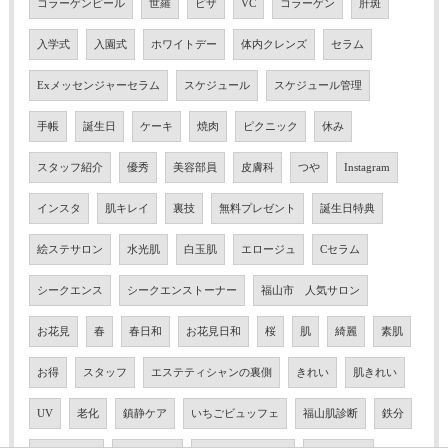
コラーゲンピール
世羅
ピザ
VC
コラーゲン
肝斑
入学式
入園式
ホワイトデー
体内クレンズ
セラム
Exメッセンジャーセラム
スケジュール
スケジュール管理
手帳
誕生日
ケーキ
焼肉
ピクニック
休み
スタッフ紹介
優秀
美容部員
皮膚科
つや
Instagram
インスタ
肌キレイ
裏技
無料プレゼント
誕生日特典
絵ステサロン
水光肌
白玉肌
エロージュ
Cセラム
シークエンス
シークエンストーナー
福山市 人気サロン
お花見
春
春日和
お花見日和
桜
肌
綺麗
素肌
お得
スタッフ
エステティシャンの裏側
きれい
肌きれい
UV
老化
鎮静ケア
いちごビュッフェ
福山肌診断
鉄分