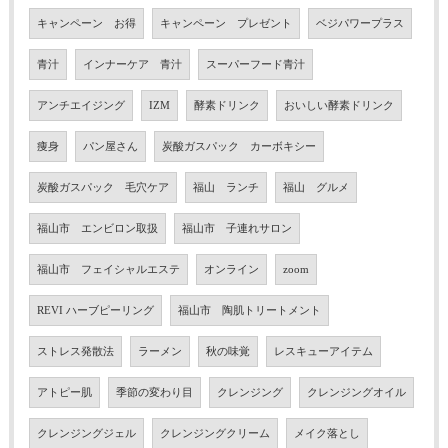
キャンペーン お得
キャンペーン プレゼント
ベジパワープラス
青汁
インナーケア 青汁
スーパーフード青汁
アンチエイジング
IZM
酵素ドリンク
おいしい酵素ドリンク
痩身
パン屋さん
炭酸ガスパック カーボキシー
炭酸ガスパック 毛穴ケア
福山 ランチ
福山 グルメ
福山市 エンビロン取扱
福山市 子連れサロン
福山市 フェイシャルエステ
オンライン
zoom
REVI ハーブピーリング
福山市 陶肌トリートメント
ストレス発散法
ラーメン
秋の味覚
レスキューアイテム
アトピー肌
季節の変わり目
クレンジング
クレンジングオイル
クレンジングジェル
クレンジングクリーム
メイク落とし