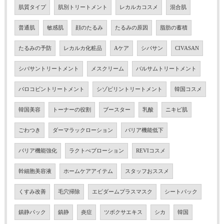
肌質タイプ
肌別トリートメント
レカルカコスメ
混合肌
普通肌
敏感肌
顔のたるみ
たるみの原因
脂肪の蓄積
たるみの予防
レカルカ化粧品
Aケア
シバサン
CIVASAN
シバサントリートメント
メスクリーム
バルサムトリートメント
バロコビントリートメント
シゾピリントリートメント
韓国コスメ
韓国美容
トーナーの役割
ブースター
乳酸
ニキビ肌
ごわつき
ダーマラックローション
バリア機能低下
バリア機能強化
ラクトぺプローション
REVIコスメ
幹細胞美容液
ホームケアアイテム
スタッフおススメ
くすみ改善
毛穴掃除
エピダームプラスマスク
シートパック
鎮静パック
鎮静
炎症
ツボクサエキス
シカ
韓国