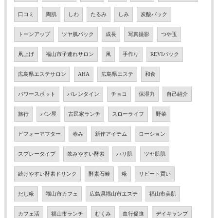
口コミ
陶肌
しわ
たるみ
しみ
炭酸パック
トーンアップ
ツヤ肌パック
成長
写真撮影
つや玉
凧上げ
福山市子連れサロン
凧
手作り
REVIパック
広島県エステサロン
AHA
広島県エステ
和食
パワースポット
バレンタイン
チョコ
保湿力
自己紹介
旅行
パン屋
古民家ランチ
スローライフ
野菜
ビフォーアフター
赤み
新作アイテム
ローション
スプレータイプ
飲みやすい酵素
ハリ肌
ツヤ肌肌
続けやすい酵素ドリンク
酵素石鹸
糀
リピート買い
だし糀
福山市カフェ
広島県福山市エステ
福山市美肌
カフェ活
福山市ランチ
むくみ
血行促進
デイキャンプ