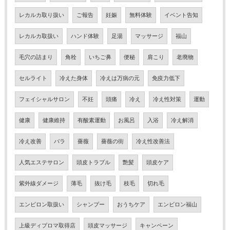
レカルカ取り扱い
ご報告
妊娠
無料体験
イベント告知
レカルカ取扱い
ハンド体験
足湯
マッサージ
福山
毛穴の詰まり
角栓
いちご鼻
便秘
肩こり
老廃物
セルライト
冷えた身体
冷えは万病の元
免疫力低下
フェイシャルサロン
不妊
頭痛
冷え
冷え性対策
運動
健康
健康維持
有酸素運動
お風呂
入浴
冷え解消
冷え改善
バラ
薔薇
薔薇の街
冷え性改善法
人気エステサロン
頭皮トラブル
艶髪
頭皮ケア
紫外線ダメージ
薄毛
抜け毛
枝毛
切れ毛
エンビロン取扱い
シャンプー
おうちケア
エンビロン福山
上級ディプロマ取得店
頭皮マッサージ
キャンペーン