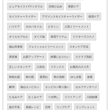
ピュアモイストUVミネラル
日焼け止め
美肌ケア
モイスチャーライザー
アヴァンスモイスチャーライザー
保湿ケア
ハリケア
ホホバオイル
ビタミン
人気トリートメント
オイルカプセル
ダイズ油
保湿アイテム
ドクターズコスメ
福山市美容
フェイシャルトリートメント
スキンケア方法
美容液
お肌アップデート
綺麗になりたい
スクラブ洗顔
正しいスキンケア
入浴法
リラックス
お風呂の入り方
秋枯れ肌
秋の肌
肌荒れ
秋の花粉
ゆらぎ肌
改善
解消
福山エンビロン
エンビロン取り扱い
セルフマッサージ
たるみケア
むくみケア
ツボ押し
リフトアップ
小顔効果
血行不良
美肌レシピ
日常
リップケア
リップショット