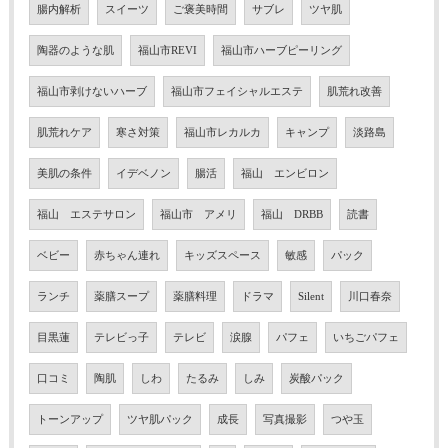
腸内解析
スイーツ
ご褒美時間
サブレ
ツヤ肌
陶器のような肌
福山市REVI
福山市ハーブピーリング
福山市剥けないハーブ
福山市フェイシャルエステ
肌荒れ改善
肌荒れケア
寒さ対策
福山市レカルカ
キャンプ
淡路島
美肌の条件
イデベノン
腸活
福山 エンビロン
福山 エステサロン
福山市 アメリ
福山 DRBB
読書
ベビー
赤ちゃん連れ
キッズスペース
敏感
パック
ランチ
薬膳スープ
薬膳料理
ドラマ
Silent
川口春奈
目黒蓮
テレビっ子
テレビ
涙腺
パフェ
いちごパフェ
口コミ
陶肌
しわ
たるみ
しみ
炭酸パック
トーンアップ
ツヤ肌パック
成長
写真撮影
つや玉