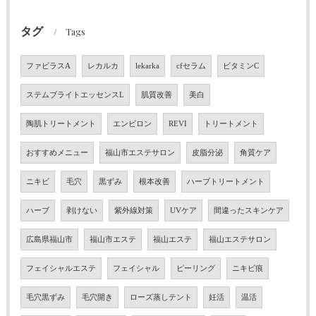
タグ
Tags
ファビラスA
レカルカ
lekarka
cfセラム
ビタミンC
ステムブライトエッセンスL
肌質改善
美白
陶肌トリートメント
エンビロン
REVI
トリートメント
おすすめメニュー
福山市エステサロン
皮脂分泌
角質ケア
ニキビ
毛穴
黒ずみ
根本改善
ハーブトリートメント
ハーブ
剥けない
紫外線対策
UVケア
間違ったスキンケア
広島県福山市
福山市エステ
福山エステ
福山エステサロン
フェイシャルエステ
フェイシャル
ピーリング
ニキビ痕
毛穴黒ずみ
毛穴開き
ローズ蒸しテント
妊活
温活