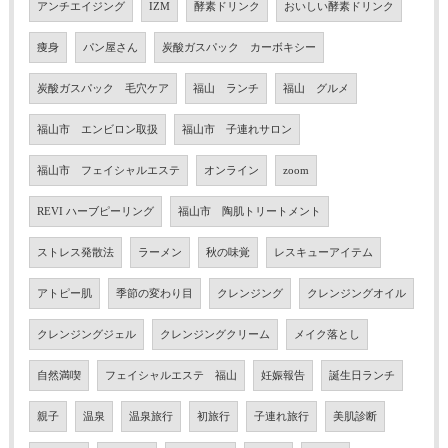
アンチエイジング
IZM
酵素ドリンク
おいしい酵素ドリンク
痩身
パン屋さん
炭酸ガスパック カーボキシー
炭酸ガスパック 毛穴ケア
福山 ランチ
福山 グルメ
福山市 エンビロン取扱
福山市 子連れサロン
福山市 フェイシャルエステ
オンライン
zoom
REVI ハーブピーリング
福山市 陶肌トリートメント
ストレス発散法
ラーメン
秋の味覚
レスキューアイテム
アトピー肌
季節の変わり目
クレンジング
クレンジングオイル
クレンジングジェル
クレンジングクリーム
メイク落とし
自然満喫
フェイシャルエステ 福山
妊娠報告
誕生日ランチ
親子
温泉
温泉旅行
初旅行
子連れ旅行
美肌診断