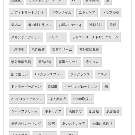
抗酸化
モイストシャインミスト
EGF
背中美人
夏
ボディトリートメント
ダウンタイム
ニキビケア
トラブル肌
気温差
春の肌トラブル
お肌のごわつき
洗顔方法
洗顔
スキンケアアイテム
デリケート
ラドエンリッチドサンクリーム
化粧下地
活性酸素
美容クリーム
紫外線吸収剤
紫外線散乱剤
天然成分
保湿クリーム
赤ちゃん
肌に優しい
UVカットスプレー
フレグランス
コスメ
ドクタービーボーン
DRBB
ピーリングローション
糖
ACグロウエッセンス
導入美容液
DRBB取扱い
シャープクリーム
ボトックス
表情ジワ
肌診断
肌診断器
無料カウンセリング
冷房
夏のスキンケア
未来の肌作り