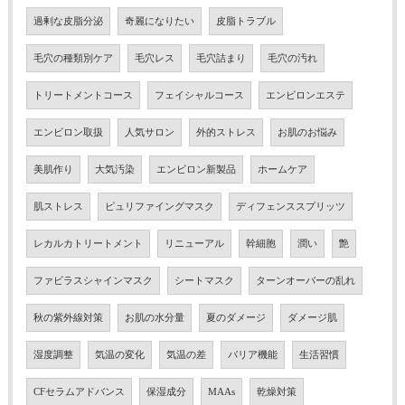
過剰な皮脂分泌
奇麗になりたい
皮脂トラブル
毛穴の種類別ケア
毛穴レス
毛穴詰まり
毛穴の汚れ
トリートメントコース
フェイシャルコース
エンビロンエステ
エンビロン取扱
人気サロン
外的ストレス
お肌のお悩み
美肌作り
大気汚染
エンビロン新製品
ホームケア
肌ストレス
ピュリファイングマスク
ディフェンススプリッツ
レカルカトリートメント
リニューアル
幹細胞
潤い
艶
ファビラスシャインマスク
シートマスク
ターンオーバーの乱れ
秋の紫外線対策
お肌の水分量
夏のダメージ
ダメージ肌
湿度調整
気温の変化
気温の差
バリア機能
生活習慣
CFセラムアドバンス
保湿成分
MAAs
乾燥対策