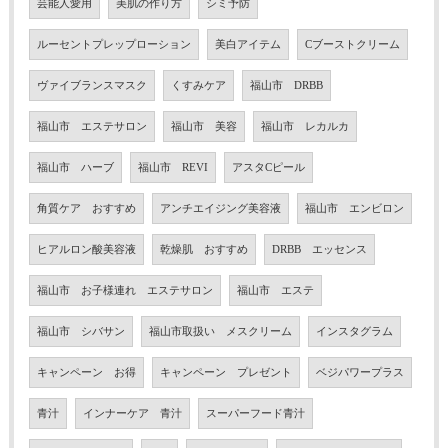
芸能人愛用
美肌の作り方
シミ予防
ルーセントプレップローション
美白アイテム
Cブーストクリーム
ヴァイブランスマスク
くすみケア
福山市 DRBB
福山市 エステサロン
福山市 美容
福山市 レカルカ
福山市 ハーブ
福山市 REVI
アスタCピール
角質ケア おすすめ
アンチエイジング美容液
福山市 エンビロン
ヒアルロン酸美容液
乾燥肌 おすすめ
DRBB エッセンス
福山市 お子様連れ エステサロン
福山市 エステ
福山市 シバサン
福山市取扱い メスクリーム
インスタグラム
キャンペーン お得
キャンペーン プレゼント
ベジパワープラス
青汁
インナーケア 青汁
スーパーフード青汁