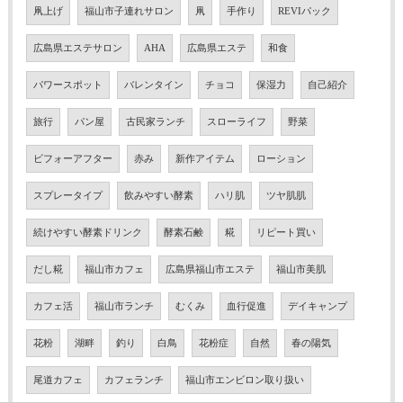
凧上げ
福山市子連れサロン
凧
手作り
REVIパック
広島県エステサロン
AHA
広島県エステ
和食
パワースポット
バレンタイン
チョコ
保湿力
自己紹介
旅行
パン屋
古民家ランチ
スローライフ
野菜
ビフォーアフター
赤み
新作アイテム
ローション
スプレータイプ
飲みやすい酵素
ハリ肌
ツヤ肌肌
続けやすい酵素ドリンク
酵素石鹸
糀
リピート買い
だし糀
福山市カフェ
広島県福山市エステ
福山市美肌
カフェ活
福山市ランチ
むくみ
血行促進
デイキャンプ
花粉
湖畔
釣り
白鳥
花粉症
自然
春の陽気
尾道カフェ
カフェランチ
福山市エンビロン取り扱い