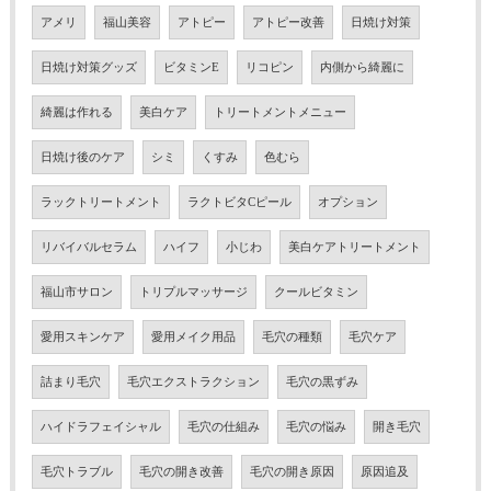
アメリ
福山美容
アトピー
アトピー改善
日焼け対策
日焼け対策グッズ
ビタミンE
リコピン
内側から綺麗に
綺麗は作れる
美白ケア
トリートメントメニュー
日焼け後のケア
シミ
くすみ
色むら
ラックトリートメント
ラクトビタCピール
オプション
リバイバルセラム
ハイフ
小じわ
美白ケアトリートメント
福山市サロン
トリプルマッサージ
クールビタミン
愛用スキンケア
愛用メイク用品
毛穴の種類
毛穴ケア
詰まり毛穴
毛穴エクストラクション
毛穴の黒ずみ
ハイドラフェイシャル
毛穴の仕組み
毛穴の悩み
開き毛穴
毛穴トラブル
毛穴の開き改善
毛穴の開き原因
原因追及