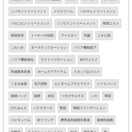
シバサントリートメント
メスクリーム
バルサムトリートメント
バロコビントリートメント
シゾピリントリートメント
韓国コスメ
韓国美容
トーナーの役割
ブースター
乳酸
ニキビ肌
ごわつき
ダーマラックローション
バリア機能低下
バリア機能強化
ラクトぺプローション
REVIコスメ
幹細胞美容液
ホームケアアイテム
スタッフおススメ
くすみ改善
毛穴掃除
エピダームプラスマスク
シートパック
鎮静パック
鎮静
炎症
ツボクサエキス
シカ
韓国
びたみんA
バクチオール
艶肌
陶肌ファンデーション
スピキュール
針ファンデ
臍帯血幹細胞培養液
植物幹細胞