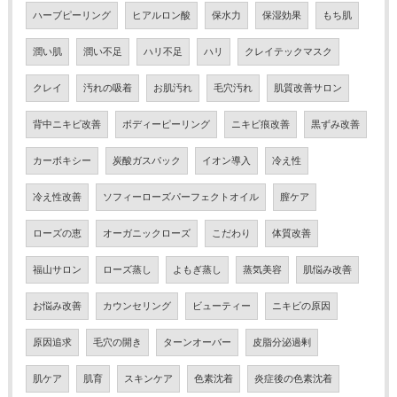
ハーブピーリング
ヒアルロン酸
保水力
保湿効果
もち肌
潤い肌
潤い不足
ハリ不足
ハリ
クレイテックマスク
クレイ
汚れの吸着
お肌汚れ
毛穴汚れ
肌質改善サロン
背中ニキビ改善
ボディーピーリング
ニキビ痕改善
黒ずみ改善
カーボキシー
炭酸ガスパック
イオン導入
冷え性
冷え性改善
ソフィーローズパーフェクトオイル
膣ケア
ローズの恵
オーガニックローズ
こだわり
体質改善
福山サロン
ローズ蒸し
よもぎ蒸し
蒸気美容
肌悩み改善
お悩み改善
カウンセリング
ビューティー
ニキビの原因
原因追求
毛穴の開き
ターンオーバー
皮脂分泌過剰
肌ケア
肌育
スキンケア
色素沈着
炎症後の色素沈着