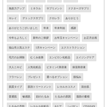
免疫力アップ
ミネラル
サプリメント
ドクターズサプリ
キレイ
デトックスサプリ
クロレラ
ありがとう
ありがとうございました
年末
年末年始
感謝
今年もよろしく
新年のご挨拶
お年玉キャンペーン
お正月企画
福山市人気エステ
1月キャンペーン
エクストラクション
毛穴のお掃除
むくみ改善
エンビロン化粧品
エイジングケア
大人ニキビ
人気化粧品
ビタミンC美容液
保湿美容液
フラーレン
プレゼント
選べるオプション
肌悩み
肌質タイプ
肌別トリートメント
レカルカコスメ
混合肌
普通肌
敏感肌
顔のたるみ
たるみの原因
脂肪の蓄積
たるみの予防
レカルカ化粧品
Aケア
シバサン
CIVASAN