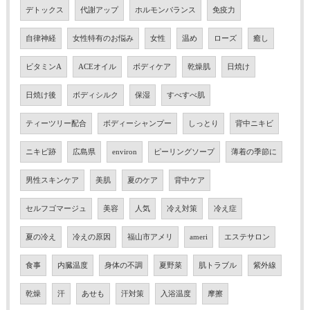
デトックス
代謝アップ
ホルモンバランス
免疫力
自律神経
女性特有のお悩み
女性
温め
ローズ
癒し
ビタミンA
ACEオイル
ボディケア
乾燥肌
日焼け
日焼け後
ボディシルク
保湿
すべすべ肌
ティーツリー配合
ボディーシャンプー
しっとり
背中ニキビ
ニキビ跡
広島県
environ
ピーリングソープ
薄着の季節に
男性スキンケア
美肌
夏のケア
背中ケア
セルフゴマージュ
美容
人気
冷え対策
冷え症
夏の冷え
冷えの原因
福山市アメリ
ameri
エステサロン
食事
内臓温度
身体の不調
夏野菜
肌トラブル
紫外線
乾燥
汗
あせも
汗対策
入浴温度
摩擦