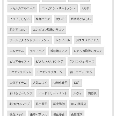
レカルカフルコース
エンビロントリートメント
4周年
ピリピリしない
発酵パック
使い方
透明感が欲しい
肌ケアしたい
エンビロン取扱いサロン
クールビタミントリートメント
レチノール
おススメアイテム
シムセラム
ラクトぺプ
幹細胞コスメ
レカルカ取扱いサロン
ピュアモイスト
ビタミンAスキンケア
Cクエンスシリーズ
Cクエンスセラム
Cクエンスクリーム+
福山市エンビロン
人気アイテム
人気コスメ
抗酸化作用
12月
剥けるピーリング
ハードトリートメント
ルヴィ
陶器肌
剥けないハーブ
再生因子
認定講師
REVI代理店
保湿パック
栄養バランス
暴飲暴食
免疫低下