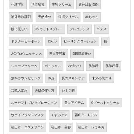
化粧下地
活性酸素
美容クリーム
紫外線吸収剤
紫外線散乱剤
天然成分
保湿クリーム
赤ちゃん
肌に優しい
UVカットスプレー
フレグランス
コスメ
ドクタービーボーン
DRBB
ピーリングローション
糖
ACグロウエッセンス
導入美容液
DRBB取扱い
シャープクリーム
ボトックス
表情ジワ
肌診断
肌診断器
無料カウンセリング
冷房
夏のスキンケア
未来の肌作り
芸能人愛用
美肌の作り方
シミ予防
ルーセントプレップローション
美白アイテム
Cブーストクリーム
ヴァイブランスマスク
くすみケア
福山市 DRBB
福山市 エステサロン
福山市 美容
福山市 レカルカ