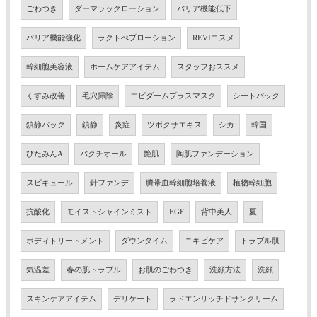
ごわつき
ダーマラックローション
バリア機能低下
バリア機能強化
ラクトぺプローション
REVIコスメ
幹細胞美容液
ホームケアアイテム
スタッフおススメ
くすみ改善
毛穴掃除
エピダームプラスマスク
シートパック
鎮静パック
鎮静
炎症
ツボクサエキス
シカ
韓国
びたみんA
バクチオール
艶肌
陶肌ファンデーション
スピキュール
針ファンデ
臍帯血幹細胞培養液
植物幹細胞
抗酸化
モイストシャインミスト
EGF
背中美人
夏
ボディトリートメント
ダウンタイム
ニキビケア
トラブル肌
気温差
春の肌トラブル
お肌のごわつき
洗顔方法
洗顔
スキンケアアイテム
デリケート
ラドエンリッチドサンクリーム