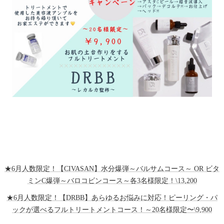
★6月人数限定！【CIVASAN】水分爆弾～バルサムコース～ OR ビタ
ミンC爆弾～バロコビンコース～各3名様限定！\13,200
★6月人数限定！【DRBB】あらゆるお悩みに対応！ピーリング・パ
ックが選べるフルトリートメントコース！～20名様限定〜\9,900