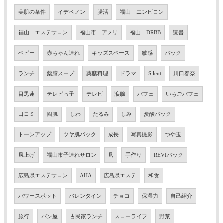
美肌の条件
イデベノン
腸活
福山 エンビロン
福山 エステサロン
福山市 アメリ
福山 DRBB
読書
ベビー
赤ちゃん連れ
キッズスペース
敏感
パック
ランチ
薬膳スープ
薬膳料理
ドラマ
Silent
川口春奈
目黒蓮
テレビっ子
テレビ
涙腺
パフェ
いちごパフェ
口コミ
陶肌
しわ
たるみ
しみ
炭酸パック
トーンアップ
ツヤ肌パック
成長
写真撮影
つや玉
凧上げ
福山市子連れサロン
凧
手作り
REVIパック
広島県エステサロン
AHA
広島県エステ
和食
パワースポット
バレンタイン
チョコ
保湿力
自己紹介
旅行
パン屋
古民家ランチ
スローライフ
野菜