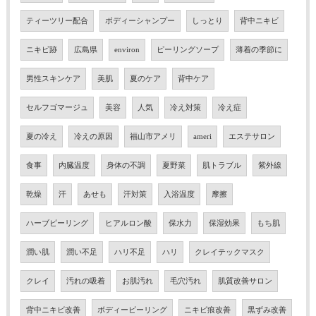
ティーツリー配合
ボディーシャンプー
しっとり
背中ニキビ
ニキビ跡
広島県
environ
ピーリングソープ
薄着の季節に
男性スキンケア
美肌
夏のケア
背中ケア
セルフゴマージュ
美容
人気
冷え対策
冷え症
夏の冷え
冷えの原因
福山市アメリ
ameri
エステサロン
食事
内臓温度
身体の不調
夏野菜
肌トラブル
紫外線
乾燥
汗
あせも
汗対策
入浴温度
摩擦
ハーブピーリング
ヒアルロン酸
保水力
保湿効果
もち肌
潤い肌
潤い不足
ハリ不足
ハリ
クレイテックマスク
クレイ
汚れの吸着
お肌汚れ
毛穴汚れ
肌質改善サロン
背中ニキビ改善
ボディーピーリング
ニキビ痕改善
黒ずみ改善