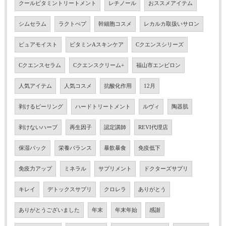
クールビタミントリートメント
レチノール
おススメアイテム
シムセラム
ラクトぺプ
幹細胞コスメ
レカルカ取扱いサロン
ピュアモイスト
ビタミンAスキンケア
Cクエンスシリーズ
Cクエンスセラム
Cクエンスクリーム+
福山市エンビロン
人気アイテム
人気コスメ
抗酸化作用
12月
剥けるピーリング
ハードトリートメント
ルヴィ
陶器肌
剥けないハーブ
再生因子
認定講師
REVI代理店
保湿パック
栄養バランス
暴飲暴食
免疫低下
免疫力アップ
ミネラル
サプリメント
ドクターズサプリ
キレイ
デトックスサプリ
クロレラ
ありがとう
ありがとうございました
年末
年末年始
感謝