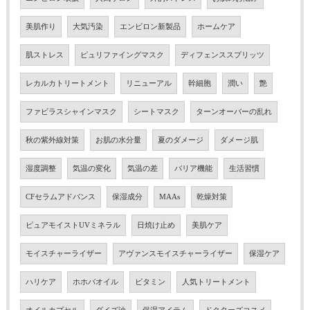
美肌作り
大気汚染
エンビロン新製品
ホームケア
肌ストレス
ピュリファイングマスク
ディフェンススプリッツ
レカルカトリートメント
リニューアル
幹細胞
潤い
艶
ファビラスシャインマスク
シートマスク
ターンオーバーの乱れ
秋の紫外線対策
お肌の水分量
夏のダメージ
ダメージ肌
湿度調整
気温の変化
気温の差
バリア機能
生活習慣
CFセラムアドバンス
保湿成分
MAAs
乾燥対策
ピュアモイストUVミネラル
日焼け止め
美肌ケア
モイスチャーライザー
アヴァンスモイスチャーライザー
保湿ケア
ハリケア
ホホバオイル
ビタミン
人気トリートメント