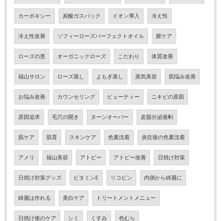
カーボキシー
炭酸ガスパック
イオン導入
冷え性
冷え性改善
ソフィーローズパーフェクトオイル
膣ケア
ローズの恵
オーガニックローズ
こだわり
体質改善
福山サロン
ローズ蒸し
よもぎ蒸し
蒸気美容
肌悩み改善
お悩み改善
カウンセリング
ビューティー
ニキビの原因
原因追求
毛穴の開き
ターンオーバー
皮脂分泌過剰
肌ケア
肌育
スキンケア
色素沈着
炎症後の色素沈着
アメリ
福山美容
アトピー
アトピー改善
日焼け対策
日焼け対策グッズ
ビタミンE
リコピン
内側から綺麗に
綺麗は作れる
美白ケア
トリートメントメニュー
日焼け後のケア
シミ
くすみ
色むら