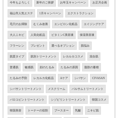
今年もよろしく
新年のご挨拶
お年玉キャンペーン
お正月企画
福山市人気エステ
1月キャンペーン
エクストラクション
毛穴のお掃除
むくみ改善
エンビロン化粧品
エイジングケア
大人ニキビ
人気化粧品
ビタミンC美容液
保湿美容液
フラーレン
プレゼント
選べるオプション
肌悩み
肌質タイプ
肌別トリートメント
レカルカコスメ
混合肌
普通肌
敏感肌
顔のたるみ
たるみの原因
脂肪の蓄積
たるみの予防
レカルカ化粧品
Aケア
シバサン
CIVASAN
シバサントリートメント
メスクリーム
バルサムトリートメント
バロコビントリートメント
シゾピリントリートメント
韓国コスメ
韓国美容
トーナーの役割
ブースター
乳酸
ニキビ肌