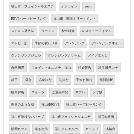
福山市 フェイシャルエステ
オンライン
zoom
REVI ハーブピーリング
福山市 陶肌トリートメント
ストレス発散法
ラーメン
秋の味覚
レスキューアイテム
アトピー肌
季節の変わり目
クレンジング
クレンジングオイル
クレンジングジェル
クレンジングクリーム
メイク落とし
自然満喫
フェイシャルエステ 福山
妊娠報告
誕生日ランチ
親子
温泉
温泉旅行
初旅行
子連れ旅行
美肌診断
腸内解析
スイーツ
ご褒美時間
サブレ
ツヤ肌
陶器のような肌
福山市REVI
福山市ハーブピーリング
福山市剥けないハーブ
福山市フェイシャルエステ
肌荒れ改善
肌荒れケア
寒さ対策
福山市レカルカ
キャンプ
淡路島