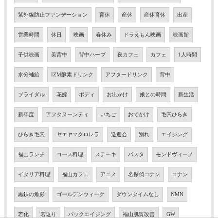
紫外線防止ファンデーション
育休
産休
産休育休
出産
営業時間
休日
映画
春休み
ドラえもん映画
映画館
子供映画
美背中
背中ハーブ
夜カフェ
カフェ
1人時間
水分補給
IZM酵素ドリンク
アフタードリンク
背中
ブライダル
花嫁
ボディ
お出かけ
娘との時間
新生活
新年度
アフタヌーンティ
いちご
おでかけ
毛穴ひらき
ひらき毛穴
ヤエヤマクロレラ
送迎会
別れ
エイジング
福山ランチ
コース料理
ステーキ
パスタ
モンドヴィーノ
イタリア料理
福山カフェ
アニメ
名探偵コナン
コナン
黒鉄の魚影
ゴールデンウィーク
ダウンタイムなし
NMN
若化
若返り
バックエイジング
福山肌質改善
GW