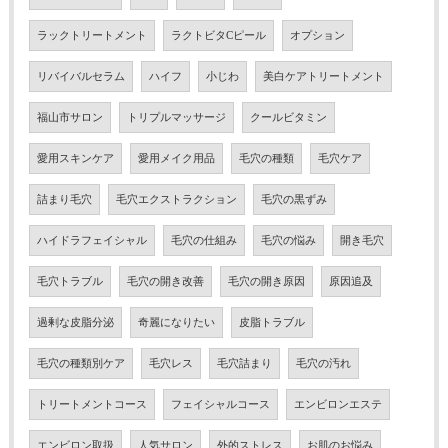
ラックトリートメント
ラクトビタCピール
オプション
リバイバルセラム
ハイフ
小じわ
美白ケアトリートメント
福山市サロン
トリプルマッサージ
クールビタミン
愛用スキンケア
愛用メイク用品
毛穴の種類
毛穴ケア
詰まり毛穴
毛穴エクストラクション
毛穴の黒ずみ
ハイドラフェイシャル
毛穴の仕組み
毛穴の悩み
開き毛穴
毛穴トラブル
毛穴の開き改善
毛穴の開き原因
原因追及
過剰な皮脂分泌
奇麗になりたい
皮脂トラブル
毛穴の種類別ケア
毛穴レス
毛穴詰まり
毛穴の汚れ
トリートメントコース
フェイシャルコース
エンビロンエステ
エンビロン取扱
人気サロン
外的ストレス
お肌のお悩み