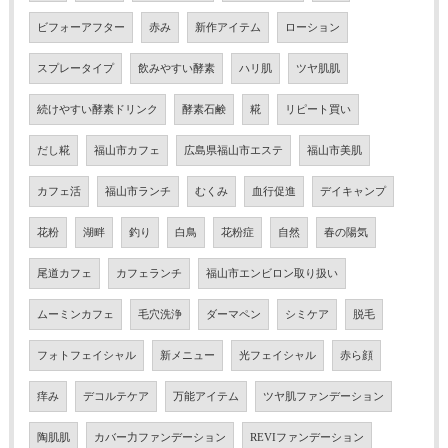
ビフォーアフター
赤み
新作アイテム
ローション
スプレータイプ
飲みやすい酵素
ハリ肌
ツヤ肌肌
続けやすい酵素ドリンク
酵素石鹸
糀
リピート買い
だし糀
福山市カフェ
広島県福山市エステ
福山市美肌
カフェ活
福山市ランチ
むくみ
血行促進
デイキャンプ
花粉
湖畔
釣り
白鳥
花粉症
自然
春の陽気
尾道カフェ
カフェランチ
福山市エンビロン取り扱い
ムーミンカフェ
毛穴洗浄
ダーマペン
シミケア
脱毛
フォトフェイシャル
新メニュー
光フェイシャル
赤ら顔
痒み
デコルテケア
万能アイテム
ツヤ肌ファンデーション
陶肌肌
カバー力ファンデーション
REVIファンデーション