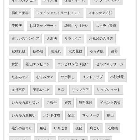
オイルカプセル
ダイズ油
保湿アイテム
ドクターズコスメ
福山市美容
フェイシャルトリートメント
スキンケア方法
美容液
お肌アップデート
綺麗になりたい
スクラブ洗顔
正しいスキンケア
入浴法
リラックス
お風呂の入り方
秋枯れ肌
秋の肌
肌荒れ
秋の花粉
ゆらぎ肌
改善
解消
福山エンビロン
エンビロン取り扱い
セルフマッサージ
たるみケア
むくみケア
ツボ押し
リフトアップ
小顔効果
血行不良
美肌レシピ
日常
リップケア
リップショット
レカルカ取り扱い
ご報告
妊娠
無料体験
イベント告知
レカルカ取扱い
ハンド体験
足湯
マッサージ
福山
毛穴の詰まり
角栓
いちご鼻
便秘
肩こり
老廃物