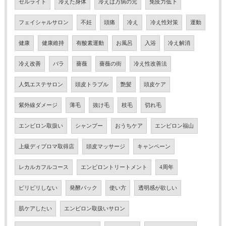
セルライト
冷えた身体
冷えは万病の元
免疫力低下
フェイシャルサロン
不妊
頭痛
冷え
冷え性対策
運動
健康
健康維持
有酸素運動
お風呂
入浴
冷え解消
冷え改善
バラ
薔薇
薔薇の街
冷え性改善法
人気エステサロン
頭皮トラブル
艶髪
頭皮ケア
紫外線ダメージ
薄毛
抜け毛
枝毛
切れ毛
エンビロン取扱い
シャンプー
おうちケア
エンビロン福山
上級ディプロマ取得店
頭皮マッサージ
キャンペーン
レカルカフルコース
エンビロントリートメント
4周年
ピリピリしない
発酵パック
使い方
透明感が欲しい
肌ケアしたい
エンビロン取扱いサロン