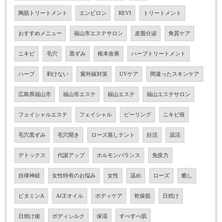
陶肌トリートメント
エンビロン
REVI
トリートメント
おすすめメニュー
福山市エステサロン
皮脂分泌
角質ケア
ニキビ
毛穴
黒ずみ
根本改善
ハーブトリートメント
ハーブ
剥けない
紫外線対策
UVケア
間違ったスキンケア
広島県福山市
福山市エステ
福山エステ
福山エステサロン
フェイシャルエステ
フェイシャル
ピーリング
ニキビ痕
毛穴黒ずみ
毛穴開き
ローズ蒸しテント
妊活
温活
デトックス
代謝アップ
ホルモンバランス
免疫力
自律神経
女性特有のお悩み
女性
温め
ローズ
癒し
ビタミンA
ACEオイル
ボディケア
乾燥肌
日焼け
日焼け後
ボディシルク
保湿
すべすべ肌