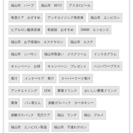
福山市 ハーブ
福山市 REVI
アスタCピール
角質ケア おすすめ
アンチエイジング美容液
福山市 エンビロン
ヒアルロン酸美容液
乾燥肌 おすすめ
DRBB エッセンス
福山市 お子様連れ エステサロン
福山市 エステ
福山市 シバサン
福山市取扱い メスクリーム
インスタグラム
キャンペーン お得
キャンペーン プレゼント
ベジパワープラス
青汁
インナーケア 青汁
スーパーフード青汁
アンチエイジング
IZM
酵素ドリンク
おいしい酵素ドリンク
痩身
パン屋さん
炭酸ガスパック カーボキシー
炭酸ガスパック 毛穴ケア
福山 ランチ
福山 グルメ
福山市 エンビロン取扱
福山市 子連れサロン