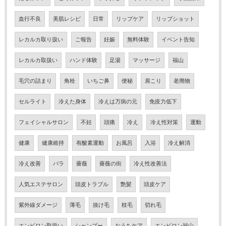
血行不良
美肌レシピ
日常
リップケア
リップショット
レカルカ取り扱い
ご報告
妊娠
無料体験
イベント告知
レカルカ取扱い
ハンド体験
足湯
マッサージ
福山
毛穴の詰まり
角栓
いちご鼻
便秘
肩こり
老廃物
セルライト
冷えた身体
冷えは万病の元
免疫力低下
フェイシャルサロン
不妊
頭痛
冷え
冷え性対策
運動
健康
健康維持
有酸素運動
お風呂
入浴
冷え解消
冷え改善
バラ
薔薇
薔薇の街
冷え性改善法
人気エステサロン
頭皮トラブル
艶髪
頭皮ケア
紫外線ダメージ
薄毛
抜け毛
枝毛
切れ毛
エンビロン取扱い
シャンプー
おうちケア
エンビロン福山