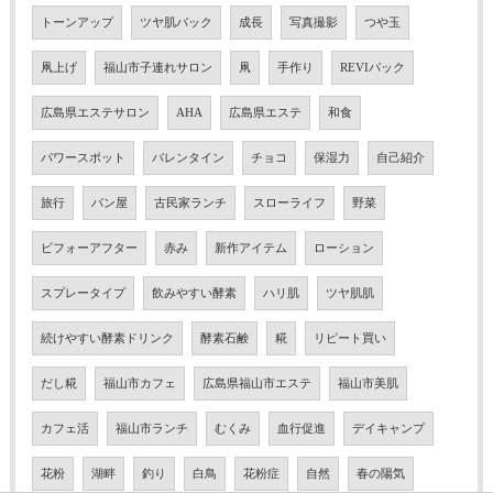
トーンアップ
ツヤ肌パック
成長
写真撮影
つや玉
凧上げ
福山市子連れサロン
凧
手作り
REVIパック
広島県エステサロン
AHA
広島県エステ
和食
パワースポット
バレンタイン
チョコ
保湿力
自己紹介
旅行
パン屋
古民家ランチ
スローライフ
野菜
ビフォーアフター
赤み
新作アイテム
ローション
スプレータイプ
飲みやすい酵素
ハリ肌
ツヤ肌肌
続けやすい酵素ドリンク
酵素石鹸
糀
リピート買い
だし糀
福山市カフェ
広島県福山市エステ
福山市美肌
カフェ活
福山市ランチ
むくみ
血行促進
デイキャンプ
花粉
湖畔
釣り
白鳥
花粉症
自然
春の陽気