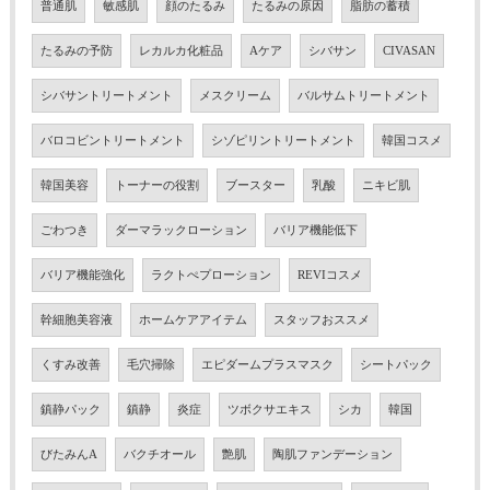
普通肌
敏感肌
顔のたるみ
たるみの原因
脂肪の蓄積
たるみの予防
レカルカ化粧品
Aケア
シバサン
CIVASAN
シバサントリートメント
メスクリーム
バルサムトリートメント
バロコビントリートメント
シゾピリントリートメント
韓国コスメ
韓国美容
トーナーの役割
ブースター
乳酸
ニキビ肌
ごわつき
ダーマラックローション
バリア機能低下
バリア機能強化
ラクトぺプローション
REVIコスメ
幹細胞美容液
ホームケアアイテム
スタッフおススメ
くすみ改善
毛穴掃除
エピダームプラスマスク
シートパック
鎮静パック
鎮静
炎症
ツボクサエキス
シカ
韓国
びたみんA
バクチオール
艶肌
陶肌ファンデーション