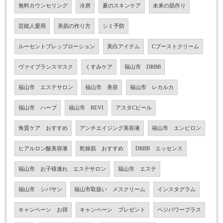
無料カウンセリング
冷房
夏のスキンケア
未来の肌作り
芸能人愛用
美肌の作り方
シミ予防
ルーセントプレップローション
美白アイテム
Cブーストクリーム
ヴァイブランスマスク
くすみケア
福山市 DRBB
福山市 エステサロン
福山市 美容
福山市 レカルカ
福山市 ハーブ
福山市 REVI
アスタCピール
角質ケア おすすめ
アンチエイジング美容液
福山市 エンビロン
ヒアルロン酸美容液
乾燥肌 おすすめ
DRBB エッセンス
福山市 お子様連れ エステサロン
福山市 エステ
福山市 シバサン
福山市取扱い メスクリーム
インスタグラム
キャンペーン お得
キャンペーン プレゼント
ベジパワープラス