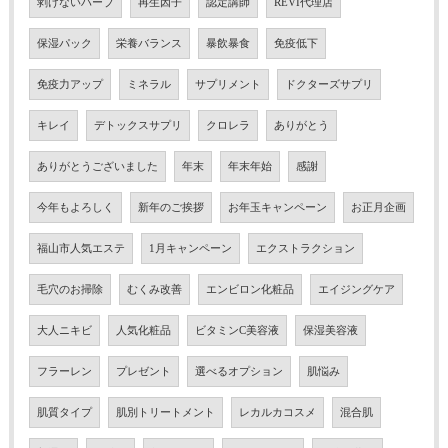
剥けないハーブ
再生因子
認定講師
REVI代理店
保湿パック
栄養バランス
暴飲暴食
免疫低下
免疫力アップ
ミネラル
サプリメント
ドクターズサプリ
キレイ
デトックスサプリ
クロレラ
ありがとう
ありがとうございました
年末
年末年始
感謝
今年もよろしく
新年のご挨拶
お年玉キャンペーン
お正月企画
福山市人気エステ
1月キャンペーン
エクストラクション
毛穴のお掃除
むくみ改善
エンビロン化粧品
エイジングケア
大人ニキビ
人気化粧品
ビタミンC美容液
保湿美容液
フラーレン
プレゼント
選べるオプション
肌悩み
肌質タイプ
肌別トリートメント
レカルカコスメ
混合肌