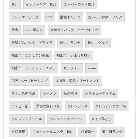
青汁
インナーケア 青汁
スーパーフード青汁
アンチエイジング
IZM
酵素ドリンク
おいしい酵素ドリンク
痩身
パン屋さん
炭酸ガスパック カーボキシー
炭酸ガスパック 毛穴ケア
福山 ランチ
福山 グルメ
福山市 エンビロン取扱
福山市 子連れサロン
福山市 フェイシャルエステ
オンライン
zoom
REVI ハーブピーリング
福山市 陶肌トリートメント
ストレス発散法
ラーメン
秋の味覚
レスキューアイテム
アトピー肌
季節の変わり目
クレンジング
クレンジングオイル
クレンジングジェル
クレンジングクリーム
メイク落とし
自然満喫
フェイシャルエステ 福山
妊娠報告
誕生日ランチ