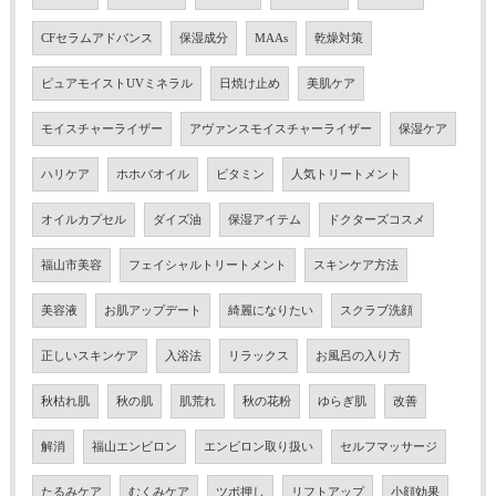
CFセラムアドバンス
保湿成分
MAAs
乾燥対策
ピュアモイストUVミネラル
日焼け止め
美肌ケア
モイスチャーライザー
アヴァンスモイスチャーライザー
保湿ケア
ハリケア
ホホバオイル
ビタミン
人気トリートメント
オイルカプセル
ダイズ油
保湿アイテム
ドクターズコスメ
福山市美容
フェイシャルトリートメント
スキンケア方法
美容液
お肌アップデート
綺麗になりたい
スクラブ洗顔
正しいスキンケア
入浴法
リラックス
お風呂の入り方
秋枯れ肌
秋の肌
肌荒れ
秋の花粉
ゆらぎ肌
改善
解消
福山エンビロン
エンビロン取り扱い
セルフマッサージ
たるみケア
むくみケア
ツボ押し
リフトアップ
小顔効果