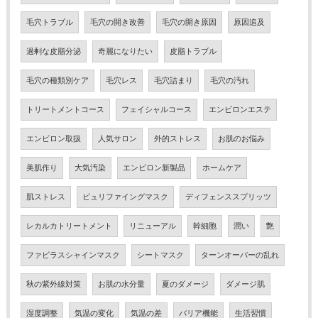
毛穴トラブル
毛穴の開き改善
毛穴の開き原因
原因追及
過剰な皮脂分泌
奇麗になりたい
皮脂トラブル
毛穴の種類別ケア
毛穴レス
毛穴詰まり
毛穴の汚れ
トリートメントコース
フェイシャルコース
エンビロンエステ
エンビロン取扱
人気サロン
外的ストレス
お肌のお悩み
美肌作り
大気汚染
エンビロン新製品
ホームケア
肌ストレス
ピュリファイングマスク
ディフェンススプリッツ
レカルカトリートメント
リニューアル
幹細胞
潤い
艶
ファビラスシャインマスク
シートマスク
ターンオーバーの乱れ
秋の紫外線対策
お肌の水分量
夏のダメージ
ダメージ肌
湿度調整
気温の変化
気温の差
バリア機能
生活習慣