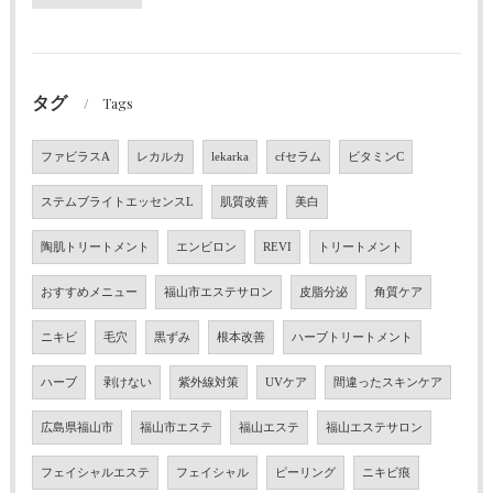
タグ
Tags
ファビラスA
レカルカ
lekarka
cfセラム
ビタミンC
ステムブライトエッセンスL
肌質改善
美白
陶肌トリートメント
エンビロン
REVI
トリートメント
おすすめメニュー
福山市エステサロン
皮脂分泌
角質ケア
ニキビ
毛穴
黒ずみ
根本改善
ハーブトリートメント
ハーブ
剥けない
紫外線対策
UVケア
間違ったスキンケア
広島県福山市
福山市エステ
福山エステ
福山エステサロン
フェイシャルエステ
フェイシャル
ピーリング
ニキビ痕