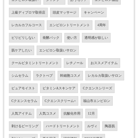
上級ディプロマ取得店
頭皮マッサージ
キャンペーン
レカルカフルコース
エンビロントリートメント
4周年
ピリピリしない
発酵パック
使い方
透明感が欲しい
肌ケアしたい
エンビロン取扱いサロン
クールビタミントリートメント
レチノール
おススメアイテム
シムセラム
ラクトぺプ
幹細胞コスメ
レカルカ取扱いサロン
ピュアモイスト
ビタミンAスキンケア
Cクエンスシリーズ
Cクエンスセラム
Cクエンスクリーム+
福山市エンビロン
人気アイテム
人気コスメ
抗酸化作用
12月
剥けるピーリング
ハードトリートメント
ルヴィ
陶器肌