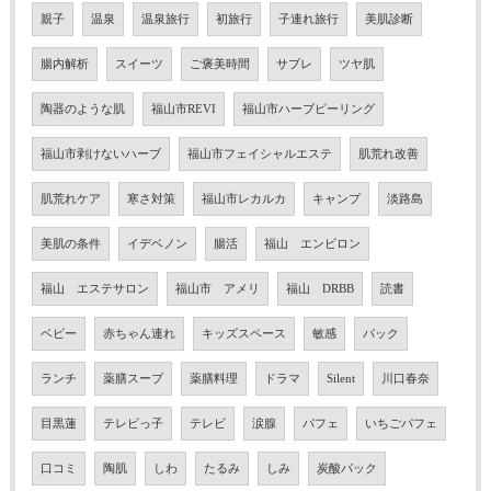
親子
温泉
温泉旅行
初旅行
子連れ旅行
美肌診断
腸内解析
スイーツ
ご褒美時間
サブレ
ツヤ肌
陶器のような肌
福山市REVI
福山市ハーブピーリング
福山市剥けないハーブ
福山市フェイシャルエステ
肌荒れ改善
肌荒れケア
寒さ対策
福山市レカルカ
キャンプ
淡路島
美肌の条件
イデベノン
腸活
福山 エンビロン
福山 エステサロン
福山市 アメリ
福山 DRBB
読書
ベビー
赤ちゃん連れ
キッズスペース
敏感
パック
ランチ
薬膳スープ
薬膳料理
ドラマ
Silent
川口春奈
目黒蓮
テレビっ子
テレビ
涙腺
パフェ
いちごパフェ
口コミ
陶肌
しわ
たるみ
しみ
炭酸パック