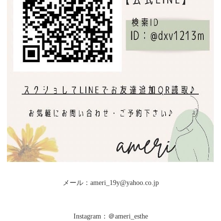
メール：ameri_19y@yahoo.co.jp
Instagram：＠ameri_esthe