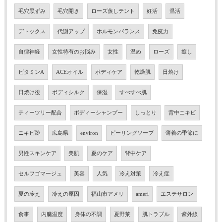
毛穴黒ずみ
毛穴開き
ローズ蒸しテント
妊活
温活
デトックス
代謝アップ
ホルモンバランス
免疫力
自律神経
女性特有のお悩み
女性
温め
ローズ
癒し
ビタミンA
ACEオイル
ボディケア
乾燥肌
日焼け
日焼け後
ボディシルク
保湿
すべすべ肌
ティーツリー配合
ボディーシャンプー
しっとり
背中ニキビ
ニキビ跡
広島県
environ
ピーリングソープ
薄着の季節に
男性スキンケア
美肌
夏のケア
背中ケア
セルフゴマージュ
美容
人気
冷え対策
冷え症
夏の冷え
冷えの原因
福山市アメリ
ameri
エステサロン
食事
内臓温度
身体の不調
夏野菜
肌トラブル
紫外線