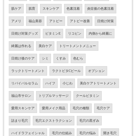
肌ケア
肌育
スキンケア
色素沈着
炎症後の色素沈着
アメリ
福山美容
アトピー
アトピー改善
日焼け対策
日焼け対策グッズ
ビタミンE
リコピン
内側から綺麗に
綺麗は作れる
美白ケア
トリートメントメニュー
日焼け後のケア
シミ
くすみ
色むら
ラックトリートメント
ラクトビタCピール
オプション
リバイバルセラム
ハイフ
小じわ
美白ケアトリートメント
福山市サロン
トリプルマッサージ
クールビタミン
愛用スキンケア
愛用メイク用品
毛穴の種類
毛穴ケア
詰まり毛穴
毛穴エクストラクション
毛穴の黒ずみ
ハイドラフェイシャル
毛穴の仕組み
毛穴の悩み
開き毛穴