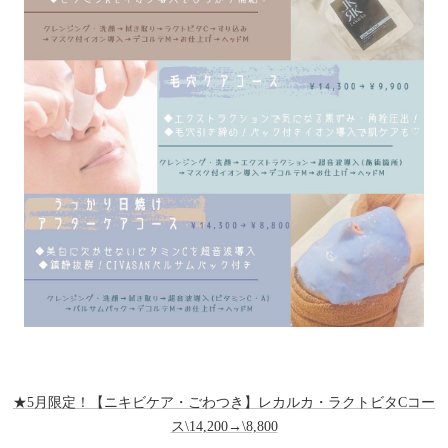
★5月限定！【ニキビケア・ごわつき】レカルカ・ラクトビタCコー
ス\14,200→\8,800