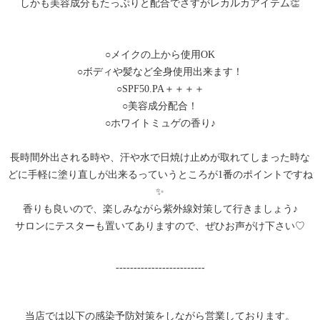
しかも美容成分もたっぷりと配合でさすがレカルカアイテム👏
○メイクの上から使用OK
○ボディや髪など全身使用出来ます！
○SPF50.PA＋＋＋＋
○美容成分配合！
○ホワイトミュゲの香り♪
長時間外出される時や、汗や水で日焼け止めが取れてしまった時な
どに手軽に塗り直しが出来るっていうところが1番のポイントですね
✨
香りも良いので、楽しみながら紫外線対策して行きましょう♪
サロンにテスターも置いてありますので、ぜひお声がけ下さい♡
-------------------------
当店では以下の感染予防対策をしながら営業しております。