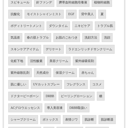
スピキュール
針ファンデ
臍帯血幹細胞培養液
植物幹細胞
抗酸化
モイストシャインミスト
EGF
背中美人
夏
ボディトリートメント
ダウンタイム
ニキビケア
トラブル肌
気温差
春の肌トラブル
お肌のごわつき
洗顔方法
洗顔
スキンケアアイテム
デリケート
ラドエンリッチドサンクリーム
化粧下地
活性酸素
美容クリーム
紫外線吸収剤
紫外線散乱剤
天然成分
保湿クリーム
赤ちゃん
肌に優しい
UVカットスプレー
フレグランス
コスメ
ドクタービーボーン
DRBB
ピーリングローション
糖
ACグロウエッセンス
導入美容液
DRBB取扱い
シャープクリーム
ボトックス
表情ジワ
肌診断
肌診断器