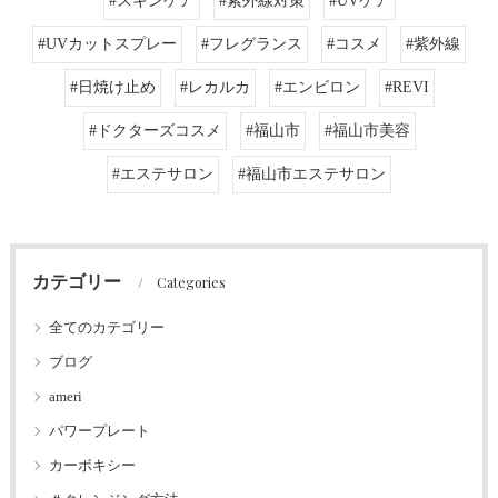
#スキンケア
#紫外線対策
#UVケア
#UVカットスプレー
#フレグランス
#コスメ
#紫外線
#日焼け止め
#レカルカ
#エンビロン
#REVI
#ドクターズコスメ
#福山市
#福山市美容
#エステサロン
#福山市エステサロン
カテゴリー
Categories
全てのカテゴリー
ブログ
ameri
パワープレート
カーボキシー