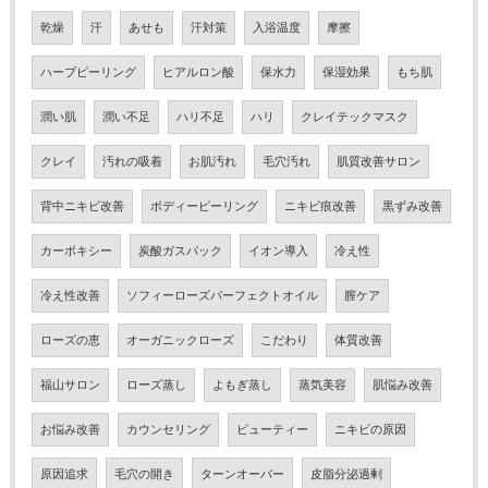
乾燥
汗
あせも
汗対策
入浴温度
摩擦
ハーブピーリング
ヒアルロン酸
保水力
保湿効果
もち肌
潤い肌
潤い不足
ハリ不足
ハリ
クレイテックマスク
クレイ
汚れの吸着
お肌汚れ
毛穴汚れ
肌質改善サロン
背中ニキビ改善
ボディーピーリング
ニキビ痕改善
黒ずみ改善
カーボキシー
炭酸ガスパック
イオン導入
冷え性
冷え性改善
ソフィーローズパーフェクトオイル
膣ケア
ローズの恵
オーガニックローズ
こだわり
体質改善
福山サロン
ローズ蒸し
よもぎ蒸し
蒸気美容
肌悩み改善
お悩み改善
カウンセリング
ビューティー
ニキビの原因
原因追求
毛穴の開き
ターンオーバー
皮脂分泌過剰