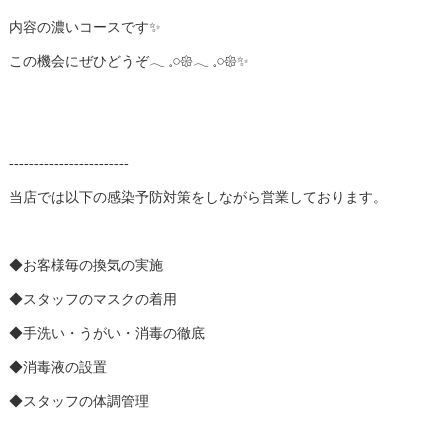
内容の濃いコースです✨
この機会にぜひどうぞ𓂃 𓈒𓏸𑁍𓂃 𓈒𓏸𑁍✨
------------------------
当店では以下の感染予防対策をしながら営業しております。
◆お客様毎の換気の実施
◆スタッフのマスクの着用
◆手洗い・うがい・消毒の徹底
◆消毒液の設置
◆スタッフの体調管理