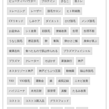
ビューティーパウダー
プロテイン
きなこ
筋トレ
トレーニング
レーザー
脱毛サロン
ヒト幹細胞
CYリキッド
しみケア
ダイエット
ひげ脱毛
メンズ脱毛
お盆休み
シミ改善
顔脱毛
便秘改善
生理
生理不順
うなじ脱毛
襟足脱毛
卵
養鶏
卵かけご飯
身体が喜ぶ
健康志向
食べたもので肌は作られる
プラズマフェイシャル
プラズマ
クレーター
そばかす
家族旅行
神戸
ネスタリゾート神戸
神戸どうぶつ王国
動物園
福山市脱毛
VIO
VIO脱毛
運動会
娘
成長記録
ニキビ改善
ハイジニーナ
水光注射
肌管理
炭酸
たるみ改善
コストコ
コストコ購入品
グラスフェッド