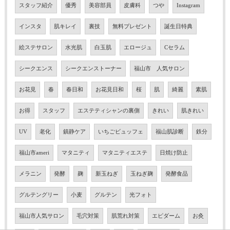
スタッフ紹介
優秀
美容部員
皮膚科
つや
Instagram
インスタ
肌キレイ
裏技
無料プレゼント
誕生日特典
絵ステサロン
水光肌
白玉肌
エロージュ
Cセラム
シークエンス
シークエンストーナー
福山市 人気サロン
お花見
春
春日和
お花見日和
桜
肌
綺麗
素肌
お得
スタッフ
エステティシャンの裏側
きれい
肌きれい
UV
老化
鎮静ケア
いちごビュッフェ
福山肌診断
鉄分
福山市ameri
マタニティ
マタニティエステ
日焼け防止
メラニン
発酵
麹
新玉ねぎ
玉ねぎ麹
発酵食品
グルテングリー
小麦
グルテン
光フォト
福山市人気サロン
毛穴対策
肌荒れ対策
エピダーム
お灸