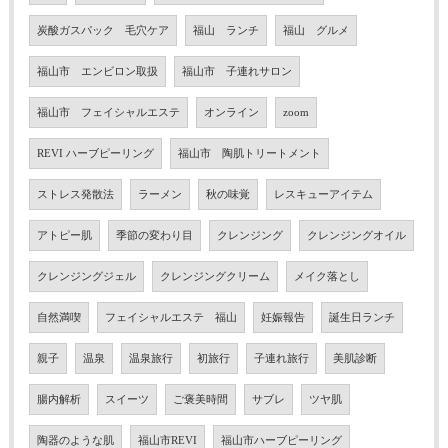
炭酸ガスパック 毛穴ケア
福山 ランチ
福山 グルメ
福山市 エンビロン取扱
福山市 子連れサロン
福山市 フェイシャルエステ
オンライン
zoom
REVI ハーブピーリング
福山市 陶肌トリートメント
ストレス発散法
ラーメン
秋の味覚
レスキューアイテム
アトピー肌
季節の変わり目
クレンジング
クレンジングオイル
クレンジングジェル
クレンジングクリーム
メイク落とし
自然満喫
フェイシャルエステ 福山
妊娠報告
誕生日ランチ
親子
温泉
温泉旅行
初旅行
子連れ旅行
美肌診断
腸内解析
スイーツ
ご褒美時間
サブレ
ツヤ肌
陶器のような肌
福山市REVI
福山市ハーブピーリング