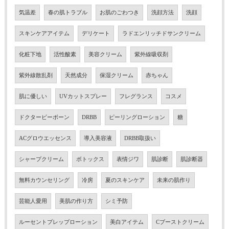
気温差
春の肌トラブル
お肌のごわつき
洗顔方法
洗顔
スキンケアアイテム
デリケート
ラドエンリッチドサンクリーム
化粧下地
活性酸素
美容クリーム
紫外線吸収剤
紫外線散乱剤
天然成分
保湿クリーム
赤ちゃん
肌に優しい
UVカットスプレー
フレグランス
コスメ
ドクタービーボーン
DRBB
ピーリングローション
糖
ACグロウエッセンス
導入美容液
DRBB取扱い
シャープクリーム
ボトックス
表情ジワ
肌診断
肌診断器
無料カウンセリング
冷房
夏のスキンケア
未来の肌作り
芸能人愛用
美肌の作り方
シミ予防
ルーセントプレップローション
美白アイテム
Cブーストクリーム