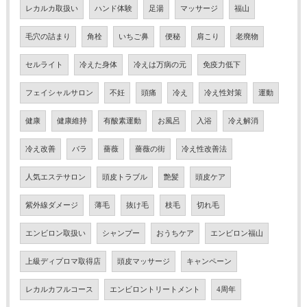
レカルカ取扱い
ハンド体験
足湯
マッサージ
福山
毛穴の詰まり
角栓
いちご鼻
便秘
肩こり
老廃物
セルライト
冷えた身体
冷えは万病の元
免疫力低下
フェイシャルサロン
不妊
頭痛
冷え
冷え性対策
運動
健康
健康維持
有酸素運動
お風呂
入浴
冷え解消
冷え改善
バラ
薔薇
薔薇の街
冷え性改善法
人気エステサロン
頭皮トラブル
艶髪
頭皮ケア
紫外線ダメージ
薄毛
抜け毛
枝毛
切れ毛
エンビロン取扱い
シャンプー
おうちケア
エンビロン福山
上級ディプロマ取得店
頭皮マッサージ
キャンペーン
レカルカフルコース
エンビロントリートメント
4周年