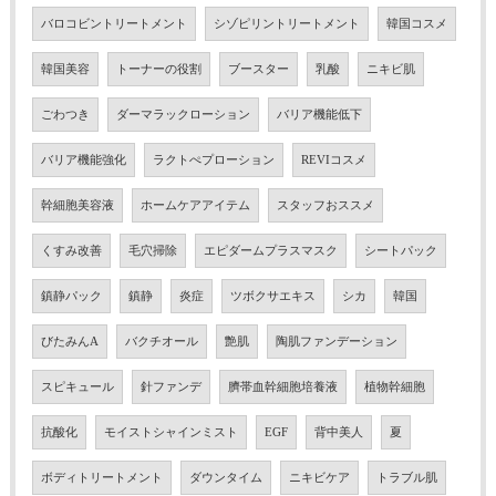
バロコビントリートメント
シゾピリントリートメント
韓国コスメ
韓国美容
トーナーの役割
ブースター
乳酸
ニキビ肌
ごわつき
ダーマラックローション
バリア機能低下
バリア機能強化
ラクトぺプローション
REVIコスメ
幹細胞美容液
ホームケアアイテム
スタッフおススメ
くすみ改善
毛穴掃除
エピダームプラスマスク
シートパック
鎮静パック
鎮静
炎症
ツボクサエキス
シカ
韓国
びたみんA
バクチオール
艶肌
陶肌ファンデーション
スピキュール
針ファンデ
臍帯血幹細胞培養液
植物幹細胞
抗酸化
モイストシャインミスト
EGF
背中美人
夏
ボディトリートメント
ダウンタイム
ニキビケア
トラブル肌