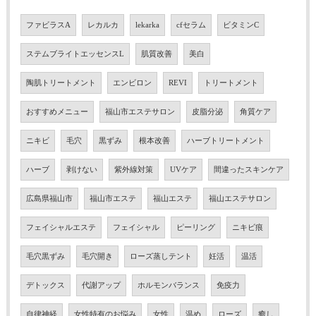
ファビラスA
レカルカ
lekarka
cfセラム
ビタミンC
ステムブライトエッセンスL
肌質改善
美白
陶肌トリートメント
エンビロン
REVI
トリートメント
おすすめメニュー
福山市エステサロン
皮脂分泌
角質ケア
ニキビ
毛穴
黒ずみ
根本改善
ハーブトリートメント
ハーブ
剥けない
紫外線対策
UVケア
間違ったスキンケア
広島県福山市
福山市エステ
福山エステ
福山エステサロン
フェイシャルエステ
フェイシャル
ピーリング
ニキビ痕
毛穴黒ずみ
毛穴開き
ローズ蒸しテント
妊活
温活
デトックス
代謝アップ
ホルモンバランス
免疫力
自律神経
女性特有のお悩み
女性
温め
ローズ
癒し