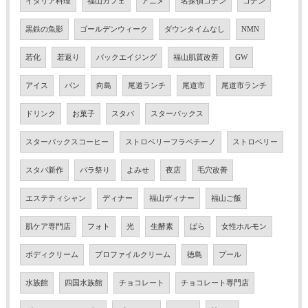
イタリア料理
福山カフェ
アニメ
名探偵コナン
コナン
黒鉄の魚影
ゴールデンウィーク
ダウンタイムなし
NMN
若化
若返り
バックエイジング
福山肌質改善
GW
アイス
パン
向島
尾道ランチ
尾道市
尾道市ランチ
ドリンク
お菓子
スタバ
スターバックス
スターバックスコーヒー
ストロベリーフラペチーノ
ストロベリー
スタバ新作
バラ祭り
よみせ
夜店
毛穴改善
エステティシャン
ディナー
福山ディナー
福山ご飯
肌ケア専門店
フォト
光
生酵素
ばら
女性ホルモン
ボディクリーム
プロファイルクリーム
徳島
プール
水族館
四国水族館
チョコレート
チョコレート専門店