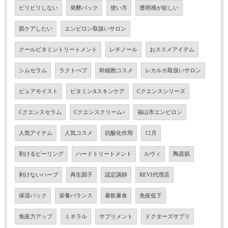
ピリピリしない
発酵パック
使い方
透明感が欲しい
肌ケアしたい
エンビロン取扱いサロン
クールビタミントリートメント
レチノール
おススメアイテム
シムセラム
ラクトぺプ
幹細胞コスメ
レカルカ取扱いサロン
ピュアモイスト
ビタミンAスキンケア
Cクエンスシリーズ
Cクエンスセラム
Cクエンスクリーム+
福山市エンビロン
人気アイテム
人気コスメ
抗酸化作用
12月
剥けるピーリング
ハードトリートメント
ルヴィ
陶器肌
剥けないハーブ
再生因子
認定講師
REVI代理店
保湿パック
栄養バランス
暴飲暴食
免疫低下
免疫力アップ
ミネラル
サプリメント
ドクターズサプリ