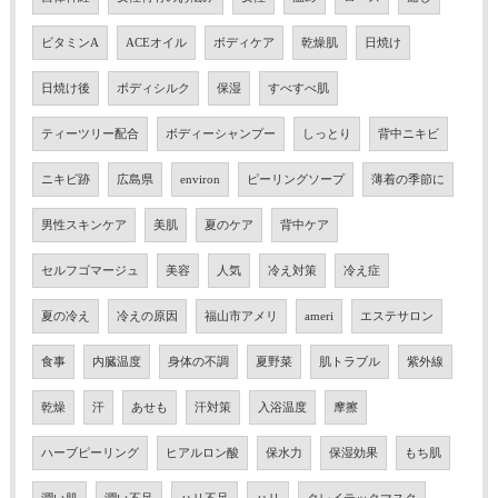
ビタミンA
ACEオイル
ボディケア
乾燥肌
日焼け
日焼け後
ボディシルク
保湿
すべすべ肌
ティーツリー配合
ボディーシャンプー
しっとり
背中ニキビ
ニキビ跡
広島県
environ
ピーリングソープ
薄着の季節に
男性スキンケア
美肌
夏のケア
背中ケア
セルフゴマージュ
美容
人気
冷え対策
冷え症
夏の冷え
冷えの原因
福山市アメリ
ameri
エステサロン
食事
内臓温度
身体の不調
夏野菜
肌トラブル
紫外線
乾燥
汗
あせも
汗対策
入浴温度
摩擦
ハーブピーリング
ヒアルロン酸
保水力
保湿効果
もち肌