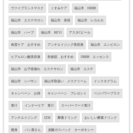
ヴァイブランスマスク
くすみケア
福山市 DRBB
福山市 エステサロン
福山市 美容
福山市 レカルカ
福山市 ハーブ
福山市 REVI
アスタCピール
角質ケア おすすめ
アンチエイジング美容液
福山市 エンビロン
ヒアルロン酸美容液
乾燥肌 おすすめ
DRBB エッセンス
福山市 お子様連れ エステサロン
福山市 エステ
福山市 シバサン
福山市取扱い メスクリーム
インスタグラム
キャンペーン お得
キャンペーン プレゼント
ベジパワープラス
青汁
インナーケア 青汁
スーパーフード青汁
アンチエイジング
IZM
酵素ドリンク
おいしい酵素ドリンク
痩身
パン屋さん
炭酸ガスパック カーボキシー