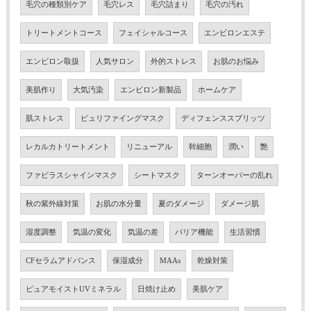
毛穴の種類別ケア
毛穴レス
毛穴詰まり
毛穴の汚れ
トリートメントコース
フェイシャルコース
エンビロンエステ
エンビロン取扱
人気サロン
外的ストレス
お肌のお悩み
美肌作り
大気汚染
エンビロン新製品
ホームケア
肌ストレス
ピュリファイングマスク
ディフェンススプリッツ
レカルカトリートメント
リニューアル
幹細胞
潤い
艶
ファビラスシャインマスク
シートマスク
ターンオーバーの乱れ
秋の紫外線対策
お肌の水分量
夏のダメージ
ダメージ肌
湿度調整
気温の変化
気温の差
バリア機能
生活習慣
CFセラムアドバンス
保湿成分
MAAs
乾燥対策
ピュアモイストUVミネラル
日焼け止め
美肌ケア