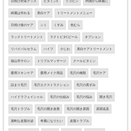
日焼け対策グッズ
ビタミンE
リコピン
内側から綺麗に
綺麗は作れる
美白ケア
トリートメントメニュー
日焼け後のケア
シミ
くすみ
色むら
ラックトリートメント
ラクトビタCピール
オプション
リバイバルセラム
ハイフ
小じわ
美白ケアトリートメント
福山市サロン
トリプルマッサージ
クールビタミン
愛用スキンケア
愛用メイク用品
毛穴の種類
毛穴ケア
詰まり毛穴
毛穴エクストラクション
毛穴の黒ずみ
ハイドラフェイシャル
毛穴の仕組み
毛穴の悩み
開き毛穴
毛穴トラブル
毛穴の開き改善
毛穴の開き原因
原因追及
過剰な皮脂分泌
奇麗になりたい
皮脂トラブル