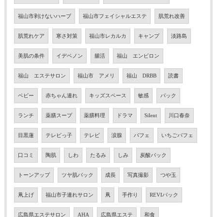
福山市剥けないハーブ
福山市フェイシャルエステ
肌荒れ改善
肌荒れケア
寒さ対策
福山市レカルカ
キャンプ
淡路島
美肌の条件
イデベノン
腸活
福山 エンビロン
福山 エステサロン
福山市 アメリ
福山 DRBB
読書
ベビー
赤ちゃん連れ
キッズスペース
敏感
パック
ランチ
薬膳スープ
薬膳料理
ドラマ
Silent
川口春奈
目黒蓮
テレビっ子
テレビ
涙腺
パフェ
いちごパフェ
口コミ
陶肌
しわ
たるみ
しみ
炭酸パック
トーンアップ
ツヤ肌パック
成長
写真撮影
つや玉
凧上げ
福山市子連れサロン
凧
手作り
REVIパック
広島県エステサロン
AHA
広島県エステ
和食