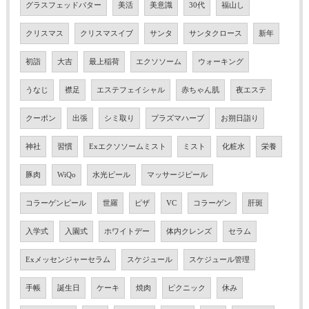
グラスフェッドバター
美活
美意識
30代
福山し
クリスマス
クリスマスイブ
サンタ
サンタクロース
新年
初詣
大吉
最上稲荷
エクソソーム
ウォーキング
うなじ
襟足
エステフェイシャル
赤ちゃん肌
夜エステ
クーポン
出張
シミ取り
プラズマハーブ
お朔日詣り
神社
習慣
Exエクソソームミスト
ミスト
化粧水
栄養
豚肉
WiQo
水光ピール
マッサージピール
コラーゲンピール
世羅
ピザ
VC
コラーゲン
肝斑
入学式
入園式
ホワイトデー
体内クレンズ
セラム
Exメッセンジャーセラム
スケジュール
スケジュール管理
手帳
誕生日
ケーキ
焼肉
ピクニック
休み