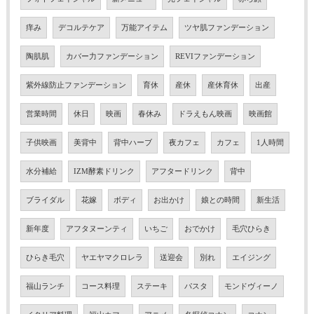
痒み
デコルテケア
万能アイテム
ツヤ肌ファンデーション
陶肌肌
カバー力ファンデーション
REVIファンデーション
紫外線防止ファンデーション
育休
産休
産休育休
出産
営業時間
休日
映画
春休み
ドラえもん映画
映画館
子供映画
美背中
背中ハーブ
夜カフェ
カフェ
1人時間
水分補給
IZM酵素ドリンク
アフタードリンク
背中
ブライダル
花嫁
ボディ
お出かけ
娘との時間
新生活
新年度
アフタヌーンティ
いちご
おでかけ
毛穴ひらき
ひらき毛穴
ヤエヤマクロレラ
送迎会
別れ
エイジング
福山ランチ
コース料理
ステーキ
パスタ
モンドヴィーノ