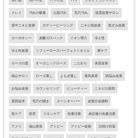
潤い肌
潤い不足
ハリ不足
ハリ
クレイテックマスク
クレイ
汚れの吸着
お肌汚れ
毛穴汚れ
肌質改善サロン
背中ニキビ改善
ボディーピーリング
ニキビ痕改善
黒ずみ改善
カーボキシー
炭酸ガスパック
イオン導入
冷え性
冷え性改善
ソフィーローズパーフェクトオイル
膣ケア
ローズの恵
オーガニックローズ
こだわり
体質改善
福山サロン
ローズ蒸し
よもぎ蒸し
蒸気美容
肌悩み改善
お悩み改善
カウンセリング
ビューティー
ニキビの原因
原因追求
毛穴の開き
ターンオーバー
皮脂分泌過剰
肌ケア
肌育
スキンケア
色素沈着
炎症後の色素沈着
アメリ
福山美容
アトピー
アトピー改善
日焼け対策