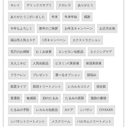
キレイ
デトックスサプリ
クロレラ
ありがとう
ありがとうございました
年末
年末年始
感謝
今年もよろしく
新年のご挨拶
お年玉キャンペーン
お正月企画
福山市人気エステ
1月キャンペーン
エクストラクション
毛穴のお掃除
むくみ改善
エンビロン化粧品
エイジングケア
大人ニキビ
人気化粧品
ビタミンC美容液
保湿美容液
フラーレン
プレゼント
選べるオプション
肌悩み
肌質タイプ
肌別トリートメント
レカルカコスメ
混合肌
普通肌
敏感肌
顔のたるみ
たるみの原因
脂肪の蓄積
たるみの予防
レカルカ化粧品
Aケア
シバサン
CIVASAN
シバサントリートメント
メスクリーム
バルサムトリートメント