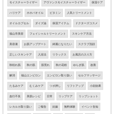
モイスチャーライザー
アヴァンスモイスチャーライザー
保湿ケア
ハリケア
ホホバオイル
ビタミン
人気トリートメント
オイルカプセル
ダイズ油
保湿アイテム
ドクターズコスメ
福山市美容
フェイシャルトリートメント
スキンケア方法
美容液
お肌アップデート
綺麗になりたい
スクラブ洗顔
正しいスキンケア
入浴法
リラックス
お風呂の入り方
秋枯れ肌
秋の肌
肌荒れ
秋の花粉
ゆらぎ肌
改善
解消
福山エンビロン
エンビロン取り扱い
セルフマッサージ
たるみケア
むくみケア
ツボ押し
リフトアップ
小顔効果
血行不良
美肌レシピ
日常
リップケア
リップショット
レカルカ取り扱い
ご報告
妊娠
無料体験
イベント告知