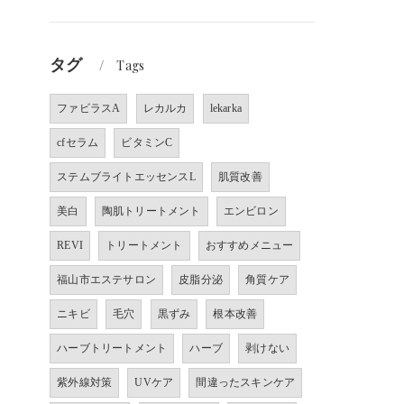
タグ
Tags
ファビラスA
レカルカ
lekarka
cfセラム
ビタミンC
ステムブライトエッセンスL
肌質改善
美白
陶肌トリートメント
エンビロン
REVI
トリートメント
おすすめメニュー
福山市エステサロン
皮脂分泌
角質ケア
ニキビ
毛穴
黒ずみ
根本改善
ハーブトリートメント
ハーブ
剥けない
紫外線対策
UVケア
間違ったスキンケア