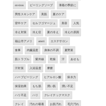
environ
ピーリングソープ
薄着の季節に
男性スキンケア
美肌
夏のケア
背中ケア
セルフゴマージュ
美容
人気
冷え対策
冷え症
夏の冷え
冷えの原因
福山市アメリ
ameri
エステサロン
食事
内臓温度
身体の不調
夏野菜
肌トラブル
紫外線
乾燥
汗
あせも
汗対策
入浴温度
摩擦
ハーブピーリング
ヒアルロン酸
保水力
保湿効果
もち肌
潤い肌
潤い不足
ハリ不足
ハリ
クレイテックマスク
クレイ
汚れの吸着
お肌汚れ
毛穴汚れ