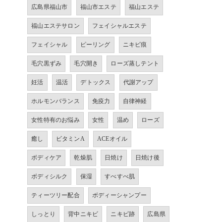
広島県福山市
福山市エステ
福山エステ
福山エステサロン
フェイシャルエステ
フェイシャル
ピーリング
ニキビ痕
毛穴黒ずみ
毛穴開き
ローズ蒸しテント
妊活
温活
デトックス
代謝アップ
ホルモンバランス
免疫力
自律神経
女性特有のお悩み
女性
温め
ローズ
癒し
ビタミンA
ACEオイル
ボディケア
乾燥肌
日焼け
日焼け後
ボディシルク
保湿
すべすべ肌
ティーツリー配合
ボディーシャンプー
しっとり
背中ニキビ
ニキビ跡
広島県