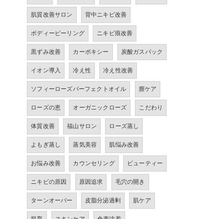
肌質改善サロン
背中ニキビ改善
ボディーピーリング
ニキビ痕改善
黒ずみ改善
カーボキシー
炭酸ガスパック
イオン導入
冷え性
冷え性改善
ソフィーローズパーフェクトオイル
膣ケア
ローズの恵
オーガニックローズ
こだわり
体質改善
福山サロン
ローズ蒸し
よもぎ蒸し
蒸気美容
肌悩み改善
お悩み改善
カウンセリング
ビューティー
ニキビの原因
原因追求
毛穴の開き
ターンオーバー
皮脂分泌過剰
肌ケア