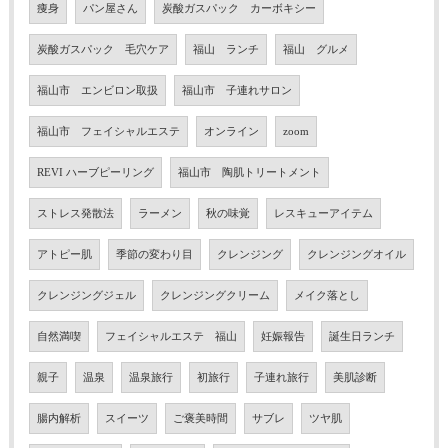
痩身
パン屋さん
炭酸ガスパック カーボキシー
炭酸ガスパック 毛穴ケア
福山 ランチ
福山 グルメ
福山市 エンビロン取扱
福山市 子連れサロン
福山市 フェイシャルエステ
オンライン
zoom
REVI ハーブピーリング
福山市 陶肌トリートメント
ストレス発散法
ラーメン
秋の味覚
レスキューアイテム
アトピー肌
季節の変わり目
クレンジング
クレンジングオイル
クレンジングジェル
クレンジングクリーム
メイク落とし
自然満喫
フェイシャルエステ 福山
妊娠報告
誕生日ランチ
親子
温泉
温泉旅行
初旅行
子連れ旅行
美肌診断
腸内解析
スイーツ
ご褒美時間
サブレ
ツヤ肌