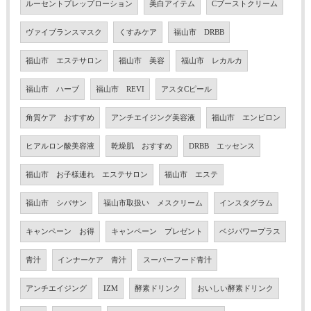
ルーセントプレップローション
美白アイテム
Cブーストクリーム
ヴァイブランスマスク
くすみケア
福山市 DRBB
福山市 エステサロン
福山市 美容
福山市 レカルカ
福山市 ハーブ
福山市 REVI
アスタCピール
角質ケア おすすめ
アンチエイジング美容液
福山市 エンビロン
ヒアルロン酸美容液
乾燥肌 おすすめ
DRBB エッセンス
福山市 お子様連れ エステサロン
福山市 エステ
福山市 シバサン
福山市取扱い メスクリーム
インスタグラム
キャンペーン お得
キャンペーン プレゼント
ベジパワープラス
青汁
インナーケア 青汁
スーパーフード青汁
アンチエイジング
IZM
酵素ドリンク
おいしい酵素ドリンク