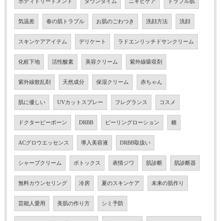
ボディトリートメント
ダウンタイム
ニキビケア
トラブル肌
気温差
春の肌トラブル
お肌のごわつき
洗顔方法
洗顔
スキンケアアイテム
デリケート
ラドエンリッチドサンクリーム
化粧下地
活性酸素
美容クリーム
紫外線吸収剤
紫外線散乱剤
天然成分
保湿クリーム
赤ちゃん
肌に優しい
UVカットスプレー
フレグランス
コスメ
ドクタービーボーン
DRBB
ピーリングローション
糖
ACグロウエッセンス
導入美容液
DRBB取扱い
シャープクリーム
ボトックス
表情ジワ
肌診断
肌診断器
無料カウンセリング
冷房
夏のスキンケア
未来の肌作り
芸能人愛用
美肌の作り方
シミ予防