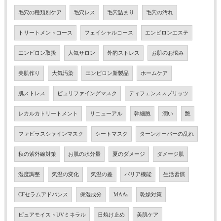
毛穴の種類別ケア
毛穴レス
毛穴詰まり
毛穴の汚れ
トリートメントコース
フェイシャルコース
エンビロンエステ
エンビロン取扱
人気サロン
外的ストレス
お肌のお悩み
美肌作り
大気汚染
エンビロン新製品
ホームケア
肌ストレス
ピュリファイングマスク
ディフェンススプリッツ
レカルカトリートメント
リニューアル
幹細胞
潤い
艶
ファビラスシャインマスク
シートマスク
ターンオーバーの乱れ
秋の紫外線対策
お肌の水分量
夏のダメージ
ダメージ肌
湿度調整
気温の変化
気温の差
バリア機能
生活習慣
CFセラムアドバンス
保湿成分
MAAs
乾燥対策
ピュアモイストUVミネラル
日焼け止め
美肌ケア