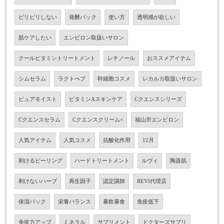
ピリピリしない
発酵パック
使い方
透明感が欲しい
肌ケアしたい
エンビロン取扱いサロン
クールビタミントリートメント
レチノール
おススメアイテム
シムセラム
ラクトぺプ
幹細胞コスメ
レカルカ取扱いサロン
ピュアモイスト
ビタミンAスキンケア
Cクエンスシリーズ
Cクエンスセラム
Cクエンスクリーム+
福山市エンビロン
人気アイテム
人気コスメ
抗酸化作用
12月
剥けるピーリング
ハードトリートメント
ルヴィ
陶器肌
剥けないハーブ
再生因子
認定講師
REVI代理店
保湿パック
栄養バランス
暴飲暴食
免疫低下
免疫力アップ
ミネラル
サプリメント
ドクターズサプリ