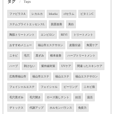
タグ
Tags
ファビラスA
レカルカ
lekarka
cfセラム
ビタミンC
ステムブライトエッセンスL
肌質改善
美白
陶肌トリートメント
エンビロン
REVI
トリートメント
おすすめメニュー
福山市エステサロン
皮脂分泌
角質ケア
ニキビ
毛穴
黒ずみ
根本改善
ハーブトリートメント
ハーブ
剥けない
紫外線対策
UVケア
間違ったスキンケア
広島県福山市
福山市エステ
福山エステ
福山エステサロン
フェイシャルエステ
フェイシャル
ピーリング
ニキビ痕
毛穴黒ずみ
毛穴開き
ローズ蒸しテント
妊活
温活
デトックス
代謝アップ
ホルモンバランス
免疫力