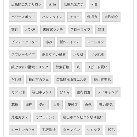
広島県エステサロン
AHA
広島県エステ
和食
パワースポット
バレンタイン
チョコ
保湿力
自己紹介
旅行
パン屋
古民家ランチ
スローライフ
野菜
ビフォーアフター
赤み
新作アイテム
ローション
スプレータイプ
飲みやすい酵素
ハリ肌
ツヤ肌肌
続けやすい酵素ドリンク
酵素石鹸
糀
リピート買い
だし糀
福山市カフェ
広島県福山市エステ
福山市美肌
カフェ活
福山市ランチ
むくみ
血行促進
デイキャンプ
花粉
湖畔
釣り
白鳥
花粉症
自然
春の陽気
尾道カフェ
カフェランチ
福山市エンビロン取り扱い
ムーミンカフェ
毛穴洗浄
ダーマペン
シミケア
脱毛