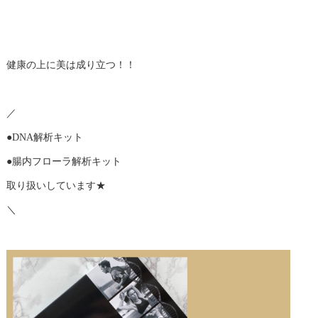
健康の上に美は成り立つ！！
／
●DNA解析キット
●腸内フローラ解析キット
取り扱いしています★
＼