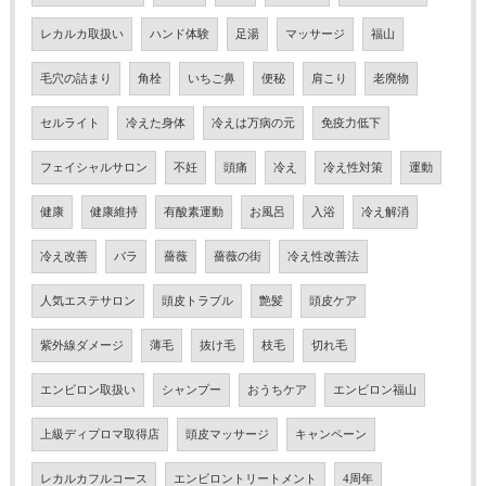
レカルカ取扱い
ハンド体験
足湯
マッサージ
福山
毛穴の詰まり
角栓
いちご鼻
便秘
肩こり
老廃物
セルライト
冷えた身体
冷えは万病の元
免疫力低下
フェイシャルサロン
不妊
頭痛
冷え
冷え性対策
運動
健康
健康維持
有酸素運動
お風呂
入浴
冷え解消
冷え改善
バラ
薔薇
薔薇の街
冷え性改善法
人気エステサロン
頭皮トラブル
艶髪
頭皮ケア
紫外線ダメージ
薄毛
抜け毛
枝毛
切れ毛
エンビロン取扱い
シャンプー
おうちケア
エンビロン福山
上級ディプロマ取得店
頭皮マッサージ
キャンペーン
レカルカフルコース
エンビロントリートメント
4周年