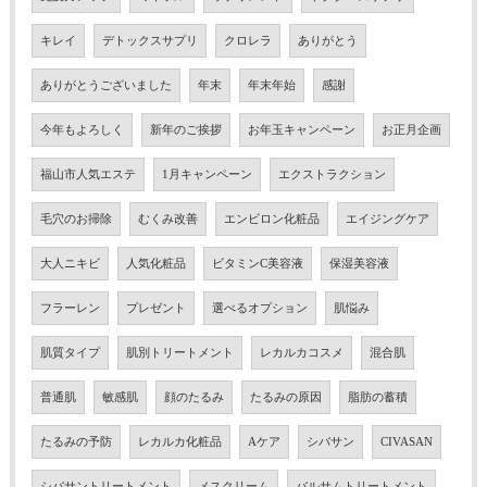
キレイ
デトックスサプリ
クロレラ
ありがとう
ありがとうございました
年末
年末年始
感謝
今年もよろしく
新年のご挨拶
お年玉キャンペーン
お正月企画
福山市人気エステ
1月キャンペーン
エクストラクション
毛穴のお掃除
むくみ改善
エンビロン化粧品
エイジングケア
大人ニキビ
人気化粧品
ビタミンC美容液
保湿美容液
フラーレン
プレゼント
選べるオプション
肌悩み
肌質タイプ
肌別トリートメント
レカルカコスメ
混合肌
普通肌
敏感肌
顔のたるみ
たるみの原因
脂肪の蓄積
たるみの予防
レカルカ化粧品
Aケア
シバサン
CIVASAN
シバサントリートメント
メスクリーム
バルサムトリートメント