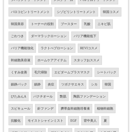
バロコビントリートメント
シゾピリントリートメント
韓国コスメ
韓国美容
トーナーの役割
ブースター
乳酸
ニキビ肌
ごわつき
ダーマラックローション
バリア機能低下
バリア機能強化
ラクトぺプローション
REVIコスメ
幹細胞美容液
ホームケアアイテム
スタッフおススメ
くすみ改善
毛穴掃除
エピダームプラスマスク
シートパック
鎮静パック
鎮静
炎症
ツボクサエキス
シカ
韓国
びたみんA
バクチオール
艶肌
陶肌ファンデーション
スピキュール
針ファンデ
臍帯血幹細胞培養液
植物幹細胞
抗酸化
モイストシャインミスト
EGF
背中美人
夏