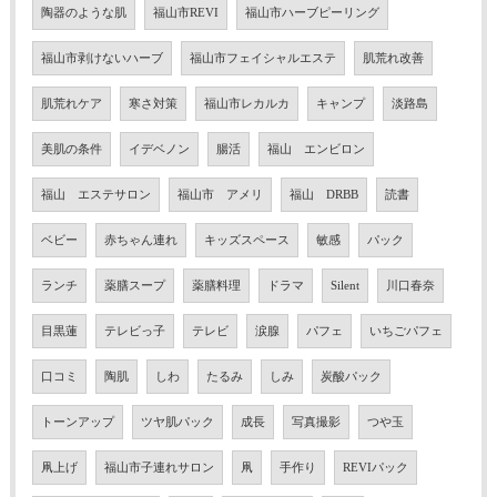
陶器のような肌
福山市REVI
福山市ハーブピーリング
福山市剥けないハーブ
福山市フェイシャルエステ
肌荒れ改善
肌荒れケア
寒さ対策
福山市レカルカ
キャンプ
淡路島
美肌の条件
イデベノン
腸活
福山 エンビロン
福山 エステサロン
福山市 アメリ
福山 DRBB
読書
ベビー
赤ちゃん連れ
キッズスペース
敏感
パック
ランチ
薬膳スープ
薬膳料理
ドラマ
Silent
川口春奈
目黒蓮
テレビっ子
テレビ
涙腺
パフェ
いちごパフェ
口コミ
陶肌
しわ
たるみ
しみ
炭酸パック
トーンアップ
ツヤ肌パック
成長
写真撮影
つや玉
凧上げ
福山市子連れサロン
凧
手作り
REVIパック