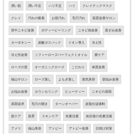
潤い肌
潤い不足
ハリ不足
ハリ
クレイテックマスク
クレイ
汚れの吸着
お肌汚れ
毛穴汚れ
肌質改善サロン
背中ニキビ改善
ボディーピーリング
ニキビ痕改善
黒ずみ改善
カーボキシー
炭酸ガスパック
イオン導入
冷え性
冷え性改善
ソフィーローズパーフェクトオイル
膣ケア
ローズの恵
オーガニックローズ
こだわり
体質改善
福山サロン
ローズ蒸し
よもぎ蒸し
蒸気美容
肌悩み改善
お悩み改善
カウンセリング
ビューティー
ニキビの原因
原因追求
毛穴の開き
ターンオーバー
皮脂分泌過剰
肌ケア
肌育
スキンケア
色素沈着
炎症後の色素沈着
アメリ
福山美容
アトピー
アトピー改善
日焼け対策