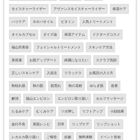
モイスチャーライザー
アヴァンスモイスチャーライザー
保湿ケア
ハリケア
ホホバオイル
ビタミン
人気トリートメント
オイルカプセル
ダイズ油
保湿アイテム
ドクターズコスメ
福山市美容
フェイシャルトリートメント
スキンケア方法
美容液
お肌アップデート
綺麗になりたい
スクラブ洗顔
正しいスキンケア
入浴法
リラックス
お風呂の入り方
秋枯れ肌
秋の肌
肌荒れ
秋の花粉
ゆらぎ肌
改善
解消
福山エンビロン
エンビロン取り扱い
セルフマッサージ
たるみケア
むくみケア
ツボ押し
リフトアップ
小顔効果
血行不良
美肌レシピ
日常
リップケア
リップショット
レカルカ取り扱い
ご報告
妊娠
無料体験
イベント告知