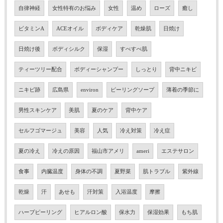
自律神経
女性特有のお悩み
女性
温め
ローズ
癒し
ビタミンA
ACEオイル
ボディケア
乾燥肌
日焼け
日焼け後
ボディシルク
保湿
すべすべ肌
ティーツリー配合
ボディーシャンプー
しっとり
背中ニキビ
ニキビ跡
広島県
environ
ピーリングソープ
薄着の季節に
男性スキンケア
美肌
夏のケア
背中ケア
セルフゴマージュ
美容
人気
冷え対策
冷え症
夏の冷え
冷えの原因
福山市アメリ
ameri
エステサロン
食事
内臓温度
身体の不調
夏野菜
肌トラブル
紫外線
乾燥
汗
あせも
汗対策
入浴温度
摩擦
ハーブピーリング
ヒアルロン酸
保水力
保湿効果
もち肌