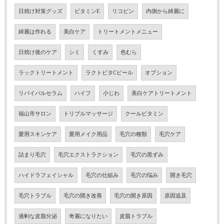
日焼け対策グッズ
ビタミンE
リコピン
内側から綺麗に
綺麗は作れる
美白ケア
トリートメントメニュー
日焼け後のケア
シミ
くすみ
色むら
ラックトリートメント
ラクトビタCピール
オプション
リバイバルセラム
ハイフ
小じわ
美白ケアトリートメント
福山市サロン
トリプルマッサージ
クールビタミン
愛用スキンケア
愛用メイク用品
毛穴の種類
毛穴ケア
詰まり毛穴
毛穴エクストラクション
毛穴の黒ずみ
ハイドラフェイシャル
毛穴の仕組み
毛穴の悩み
開き毛穴
毛穴トラブル
毛穴の開き改善
毛穴の開き原因
原因追及
過剰な皮脂分泌
奇麗になりたい
皮脂トラブル