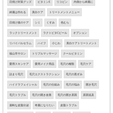
日焼け対策グッズ
ビタミンE
リコピン
内側から綺麗に
綺麗は作れる
美白ケア
トリートメントメニュー
日焼け後のケア
シミ
くすみ
色むら
ラックトリートメント
ラクトビタCピール
オプション
リバイバルセラム
ハイフ
小じわ
美白ケアトリートメント
福山市サロン
トリプルマッサージ
クールビタミン
愛用スキンケア
愛用メイク用品
毛穴の種類
毛穴ケア
詰まり毛穴
毛穴エクストラクション
毛穴の黒ずみ
ハイドラフェイシャル
毛穴の仕組み
毛穴の悩み
開き毛穴
毛穴トラブル
毛穴の開き改善
毛穴の開き原因
原因追及
過剰な皮脂分泌
奇麗になりたい
皮脂トラブル