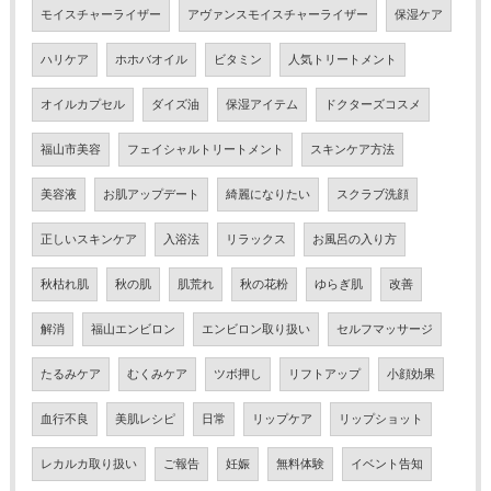
モイスチャーライザー
アヴァンスモイスチャーライザー
保湿ケア
ハリケア
ホホバオイル
ビタミン
人気トリートメント
オイルカプセル
ダイズ油
保湿アイテム
ドクターズコスメ
福山市美容
フェイシャルトリートメント
スキンケア方法
美容液
お肌アップデート
綺麗になりたい
スクラブ洗顔
正しいスキンケア
入浴法
リラックス
お風呂の入り方
秋枯れ肌
秋の肌
肌荒れ
秋の花粉
ゆらぎ肌
改善
解消
福山エンビロン
エンビロン取り扱い
セルフマッサージ
たるみケア
むくみケア
ツボ押し
リフトアップ
小顔効果
血行不良
美肌レシピ
日常
リップケア
リップショット
レカルカ取り扱い
ご報告
妊娠
無料体験
イベント告知