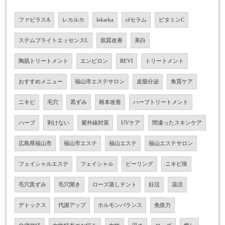
ファビラスA
レカルカ
lekarka
cfセラム
ビタミンC
ステムブライトエッセンスL
肌質改善
美白
陶肌トリートメント
エンビロン
REVI
トリートメント
おすすめメニュー
福山市エステサロン
皮脂分泌
角質ケア
ニキビ
毛穴
黒ずみ
根本改善
ハーブトリートメント
ハーブ
剥けない
紫外線対策
UVケア
間違ったスキンケア
広島県福山市
福山市エステ
福山エステ
福山エステサロン
フェイシャルエステ
フェイシャル
ピーリング
ニキビ痕
毛穴黒ずみ
毛穴開き
ローズ蒸しテント
妊活
温活
デトックス
代謝アップ
ホルモンバランス
免疫力