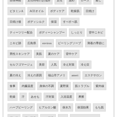
自律神経
女性特有のお悩み
女性
温め
ローズ
癒し
ビタミンA
ACEオイル
ボディケア
乾燥肌
日焼け
日焼け後
ボディシルク
保湿
すべすべ肌
ティーツリー配合
ボディーシャンプー
しっとり
背中ニキビ
ニキビ跡
広島県
environ
ピーリングソープ
薄着の季節に
男性スキンケア
美肌
夏のケア
背中ケア
セルフゴマージュ
美容
人気
冷え対策
冷え症
夏の冷え
冷えの原因
福山市アメリ
ameri
エステサロン
食事
内臓温度
身体の不調
夏野菜
肌トラブル
紫外線
乾燥
汗
あせも
汗対策
入浴温度
摩擦
ハーブピーリング
ヒアルロン酸
保水力
保湿効果
もち肌