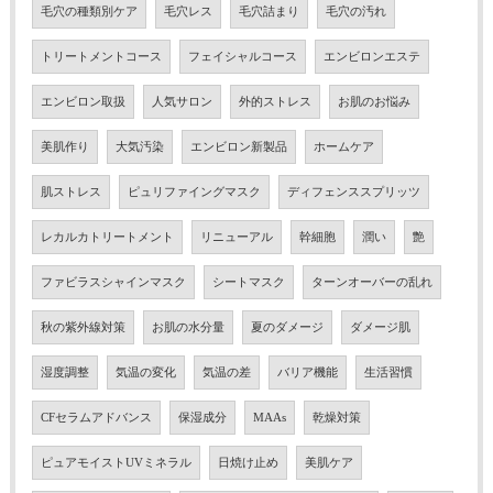
毛穴の種類別ケア
毛穴レス
毛穴詰まり
毛穴の汚れ
トリートメントコース
フェイシャルコース
エンビロンエステ
エンビロン取扱
人気サロン
外的ストレス
お肌のお悩み
美肌作り
大気汚染
エンビロン新製品
ホームケア
肌ストレス
ピュリファイングマスク
ディフェンススプリッツ
レカルカトリートメント
リニューアル
幹細胞
潤い
艶
ファビラスシャインマスク
シートマスク
ターンオーバーの乱れ
秋の紫外線対策
お肌の水分量
夏のダメージ
ダメージ肌
湿度調整
気温の変化
気温の差
バリア機能
生活習慣
CFセラムアドバンス
保湿成分
MAAs
乾燥対策
ピュアモイストUVミネラル
日焼け止め
美肌ケア