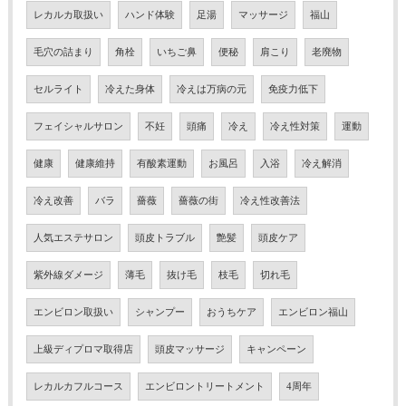
レカルカ取扱い
ハンド体験
足湯
マッサージ
福山
毛穴の詰まり
角栓
いちご鼻
便秘
肩こり
老廃物
セルライト
冷えた身体
冷えは万病の元
免疫力低下
フェイシャルサロン
不妊
頭痛
冷え
冷え性対策
運動
健康
健康維持
有酸素運動
お風呂
入浴
冷え解消
冷え改善
バラ
薔薇
薔薇の街
冷え性改善法
人気エステサロン
頭皮トラブル
艶髪
頭皮ケア
紫外線ダメージ
薄毛
抜け毛
枝毛
切れ毛
エンビロン取扱い
シャンプー
おうちケア
エンビロン福山
上級ディプロマ取得店
頭皮マッサージ
キャンペーン
レカルカフルコース
エンビロントリートメント
4周年