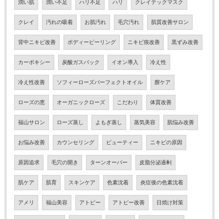
潤い肌
潤い不足
ハリ不足
ハリ
クレイテックマスク
クレイ
汚れの吸着
お肌汚れ
毛穴汚れ
肌質改善サロン
背中ニキビ改善
ボディーピーリング
ニキビ痕改善
黒ずみ改善
カーボキシー
炭酸ガスパック
イオン導入
冷え性
冷え性改善
ソフィーローズパーフェクトオイル
膣ケア
ローズの恵
オーガニックローズ
こだわり
体質改善
福山サロン
ローズ蒸し
よもぎ蒸し
蒸気美容
肌悩み改善
お悩み改善
カウンセリング
ビューティー
ニキビの原因
原因追求
毛穴の開き
ターンオーバー
皮脂分泌過剰
肌ケア
肌育
スキンケア
色素沈着
炎症後の色素沈着
アメリ
福山美容
アトピー
アトピー改善
日焼け対策