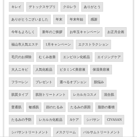
キレイ
デトックスサプリ
クロレラ
ありがとう
ありがとうございました
年末
年末年始
感謝
今年もよろしく
新年のご挨拶
お年玉キャンペーン
お正月企画
福山市人気エステ
1月キャンペーン
エクストラクション
毛穴のお掃除
むくみ改善
エンビロン化粧品
エイジングケア
大人ニキビ
人気化粧品
ビタミンC美容液
保湿美容液
フラーレン
プレゼント
選べるオプション
肌悩み
肌質タイプ
肌別トリートメント
レカルカコスメ
混合肌
普通肌
敏感肌
顔のたるみ
たるみの原因
脂肪の蓄積
たるみの予防
レカルカ化粧品
Aケア
シバサン
CIVASAN
シバサントリートメント
メスクリーム
バルサムトリートメント