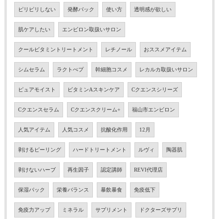
ピリピリしない
発酵パック
使い方
透明感が欲しい
肌ケアしたい
エンビロン取扱いサロン
クールビタミントリートメント
レチノール
おススメアイテム
シムセラム
ラクトぺプ
幹細胞コスメ
レカルカ取扱いサロン
ピュアモイスト
ビタミンAスキンケア
Cクエンスシリーズ
Cクエンスセラム
Cクエンスクリーム+
福山市エンビロン
人気アイテム
人気コスメ
抗酸化作用
12月
剥けるピーリング
ハードトリートメント
ルヴィ
陶器肌
剥けないハーブ
再生因子
認定講師
REVI代理店
保湿パック
栄養バランス
暴飲暴食
免疫低下
免疫力アップ
ミネラル
サプリメント
ドクターズサプリ