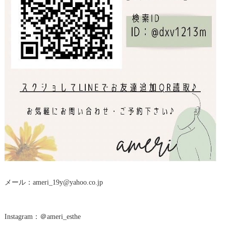
メール：ameri_19y@yahoo.co.jp
Instagram：＠ameri_esthe