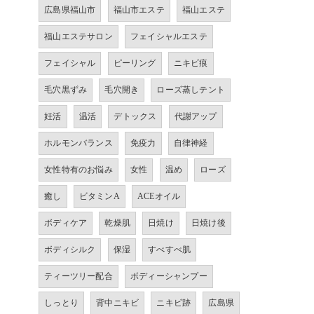
広島県福山市
福山市エステ
福山エステ
福山エステサロン
フェイシャルエステ
フェイシャル
ピーリング
ニキビ痕
毛穴黒ずみ
毛穴開き
ローズ蒸しテント
妊活
温活
デトックス
代謝アップ
ホルモンバランス
免疫力
自律神経
女性特有のお悩み
女性
温め
ローズ
癒し
ビタミンA
ACEオイル
ボディケア
乾燥肌
日焼け
日焼け後
ボディシルク
保湿
すべすべ肌
ティーツリー配合
ボディーシャンプー
しっとり
背中ニキビ
ニキビ跡
広島県