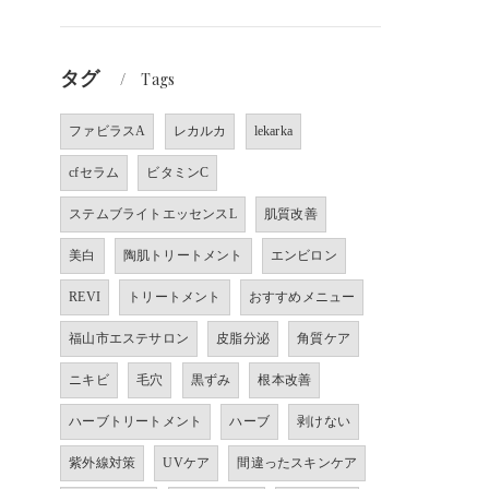
タグ
Tags
ファビラスA
レカルカ
lekarka
cfセラム
ビタミンC
ステムブライトエッセンスL
肌質改善
美白
陶肌トリートメント
エンビロン
REVI
トリートメント
おすすめメニュー
福山市エステサロン
皮脂分泌
角質ケア
ニキビ
毛穴
黒ずみ
根本改善
ハーブトリートメント
ハーブ
剥けない
紫外線対策
UVケア
間違ったスキンケア