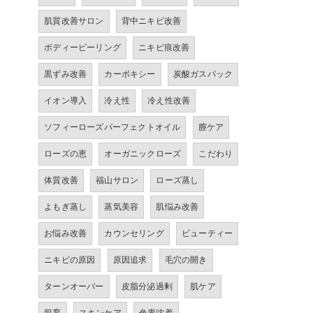
肌質改善サロン
背中ニキビ改善
ボディーピーリング
ニキビ痕改善
黒ずみ改善
カーボキシー
炭酸ガスパック
イオン導入
冷え性
冷え性改善
ソフィーローズパーフェクトオイル
膣ケア
ローズの恵
オーガニックローズ
こだわり
体質改善
福山サロン
ローズ蒸し
よもぎ蒸し
蒸気美容
肌悩み改善
お悩み改善
カウンセリング
ビューティー
ニキビの原因
原因追求
毛穴の開き
ターンオーバー
皮脂分泌過剰
肌ケア