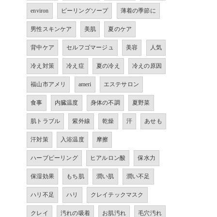
environ
ピーリングソープ
薄着の季節に
男性スキンケア
美肌
夏のケア
背中ケア
セルフゴマージュ
美容
人気
冷え対策
冷え症
夏の冷え
冷えの原因
福山市アメリ
ameri
エステサロン
食事
内臓温度
身体の不調
夏野菜
肌トラブル
紫外線
乾燥
汗
あせも
汗対策
入浴温度
摩擦
ハーブピーリング
ヒアルロン酸
保水力
保湿効果
もち肌
潤い肌
潤い不足
ハリ不足
ハリ
クレイテックマスク
クレイ
汚れの吸着
お肌汚れ
毛穴汚れ