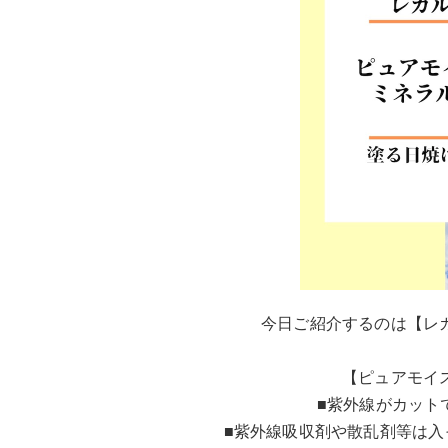
今日ご紹介するのは【レ
【ピュアモイ
■紫外線がカット
■紫外線吸収剤や散乱剤等は入