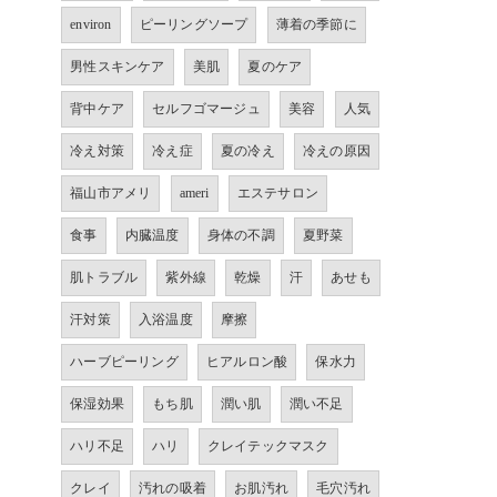
environ
ピーリングソープ
薄着の季節に
男性スキンケア
美肌
夏のケア
背中ケア
セルフゴマージュ
美容
人気
冷え対策
冷え症
夏の冷え
冷えの原因
福山市アメリ
ameri
エステサロン
食事
内臓温度
身体の不調
夏野菜
肌トラブル
紫外線
乾燥
汗
あせも
汗対策
入浴温度
摩擦
ハーブピーリング
ヒアルロン酸
保水力
保湿効果
もち肌
潤い肌
潤い不足
ハリ不足
ハリ
クレイテックマスク
クレイ
汚れの吸着
お肌汚れ
毛穴汚れ