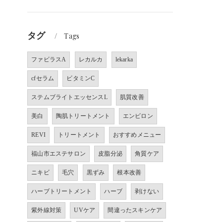
タグ
Tags
ファビラスA
レカルカ
lekarka
cfセラム
ビタミンC
ステムブライトエッセンスL
肌質改善
美白
陶肌トリートメント
エンビロン
REVI
トリートメント
おすすめメニュー
福山市エステサロン
皮脂分泌
角質ケア
ニキビ
毛穴
黒ずみ
根本改善
ハーブトリートメント
ハーブ
剥けない
紫外線対策
UVケア
間違ったスキンケア