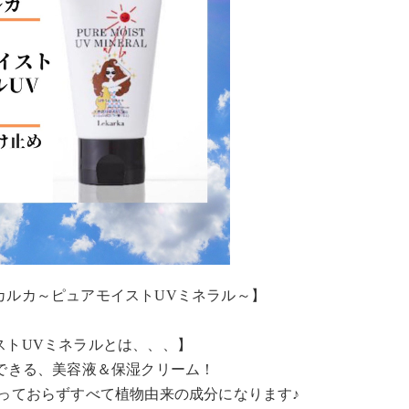
カルカ～ピュアモイストUVミネラル～】
ストUVミネラルとは、、、】
できる、美容液＆保湿クリーム！
っておらずすべて植物由来の成分になります♪︎