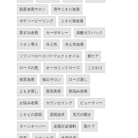
肌質改善サロン
背中ニキビ改善
ボディーピーリング
ニキビ痕改善
黒ずみ改善
カーボキシー
炭酸ガスパック
イオン導入
冷え性
冷え性改善
ソフィーローズパーフェクトオイル
膣ケア
ローズの恵
オーガニックローズ
こだわり
体質改善
福山サロン
ローズ蒸し
よもぎ蒸し
蒸気美容
肌悩み改善
お悩み改善
カウンセリング
ビューティー
ニキビの原因
原因追求
毛穴の開き
ターンオーバー
皮脂分泌過剰
肌ケア