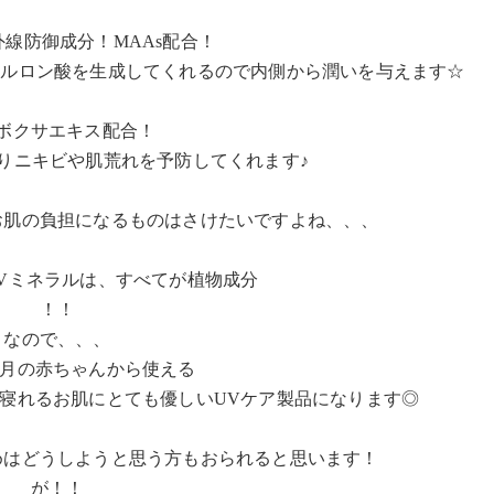
線防御成分！MAAs配合！
アルロン酸を生成してくれるので内側から潤いを与えます☆
ボクサエキス配合！
りニキビや肌荒れを予防してくれます♪︎
お肌の負担になるものはさけたいですよね、、、
Vミネラルは、すべてが植物成分
！！
なので、、、
ヶ月の赤ちゃんから使える
寝れるお肌にとても優しいUVケア製品になります◎
めはどうしようと思う方もおられると思います！
が！！