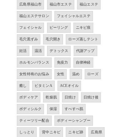
広島県福山市
福山市エステ
福山エステ
福山エステサロン
フェイシャルエステ
フェイシャル
ピーリング
ニキビ痕
毛穴黒ずみ
毛穴開き
ローズ蒸しテント
妊活
温活
デトックス
代謝アップ
ホルモンバランス
免疫力
自律神経
女性特有のお悩み
女性
温め
ローズ
癒し
ビタミンA
ACEオイル
ボディケア
乾燥肌
日焼け
日焼け後
ボディシルク
保湿
すべすべ肌
ティーツリー配合
ボディーシャンプー
しっとり
背中ニキビ
ニキビ跡
広島県