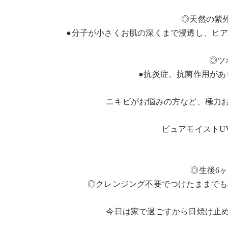
◎天然の紫外
●分子が小さくお肌の深くまで浸透し、ヒ
◎ツ
●抗炎症、抗菌作用があ
ニキビがお悩みの方など、極力
ピュアモイストU
◎生後6
◎クレンジング不要でつけたままでも
今日は家で過ごすから日焼け止