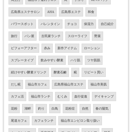
広島県エステサロン
AHA
広島県エステ
和食
パワースポット
バレンタイン
チョコ
保湿力
自己紹介
旅行
パン屋
古民家ランチ
スローライフ
野菜
ビフォーアフター
赤み
新作アイテム
ローション
スプレータイプ
飲みやすい酵素
ハリ肌
ツヤ肌肌
続けやすい酵素ドリンク
酵素石鹸
糀
リピート買い
だし糀
福山市カフェ
広島県福山市エステ
福山市美肌
カフェ活
福山市ランチ
むくみ
血行促進
デイキャンプ
花粉
湖畔
釣り
白鳥
花粉症
自然
春の陽気
尾道カフェ
カフェランチ
福山市エンビロン取り扱い