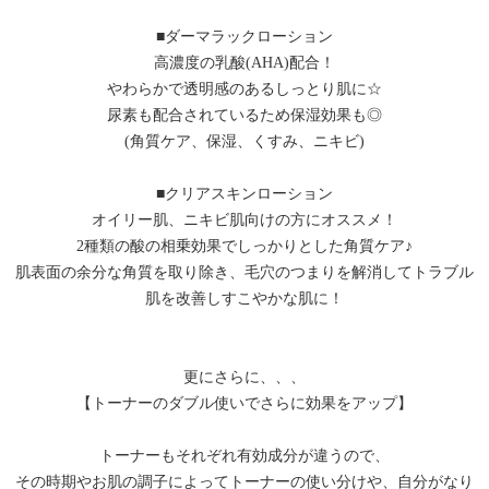
■ダーマラックローション
高濃度の乳酸(AHA)配合！
やわらかで透明感のあるしっとり肌に☆
尿素も配合されているため保湿効果も◎
(角質ケア、保湿、くすみ、ニキビ)
■クリアスキンローション
オイリー肌、ニキビ肌向けの方にオススメ！
2種類の酸の相乗効果でしっかりとした角質ケア♪
肌表面の余分な角質を取り除き、毛穴のつまりを解消してトラブル
肌を改善しすこやかな肌に！
更にさらに、、、
【トーナーのダブル使いでさらに効果をアップ】
トーナーもそれぞれ有効成分が違うので、
その時期やお肌の調子によってトーナーの使い分けや、自分がなり