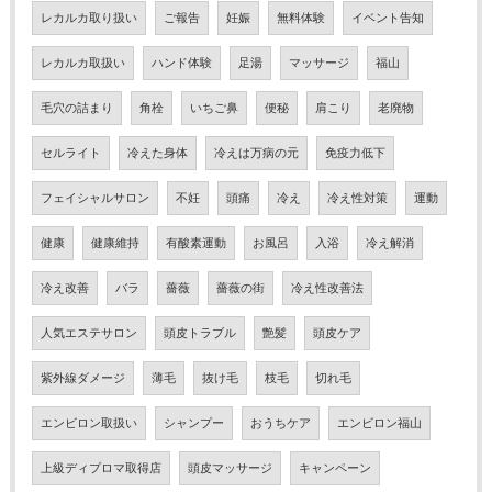
レカルカ取り扱い
ご報告
妊娠
無料体験
イベント告知
レカルカ取扱い
ハンド体験
足湯
マッサージ
福山
毛穴の詰まり
角栓
いちご鼻
便秘
肩こり
老廃物
セルライト
冷えた身体
冷えは万病の元
免疫力低下
フェイシャルサロン
不妊
頭痛
冷え
冷え性対策
運動
健康
健康維持
有酸素運動
お風呂
入浴
冷え解消
冷え改善
バラ
薔薇
薔薇の街
冷え性改善法
人気エステサロン
頭皮トラブル
艶髪
頭皮ケア
紫外線ダメージ
薄毛
抜け毛
枝毛
切れ毛
エンビロン取扱い
シャンプー
おうちケア
エンビロン福山
上級ディプロマ取得店
頭皮マッサージ
キャンペーン