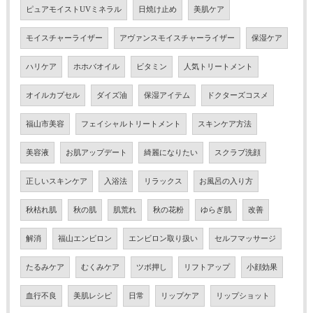
ピュアモイストUVミネラル
日焼け止め
美肌ケア
モイスチャーライザー
アヴァンスモイスチャーライザー
保湿ケア
ハリケア
ホホバオイル
ビタミン
人気トリートメント
オイルカプセル
ダイズ油
保湿アイテム
ドクターズコスメ
福山市美容
フェイシャルトリートメント
スキンケア方法
美容液
お肌アップデート
綺麗になりたい
スクラブ洗顔
正しいスキンケア
入浴法
リラックス
お風呂の入り方
秋枯れ肌
秋の肌
肌荒れ
秋の花粉
ゆらぎ肌
改善
解消
福山エンビロン
エンビロン取り扱い
セルフマッサージ
たるみケア
むくみケア
ツボ押し
リフトアップ
小顔効果
血行不良
美肌レシピ
日常
リップケア
リップショット