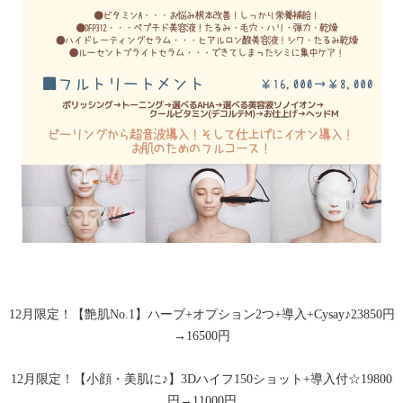
12月限定！【艶肌No.1】ハーブ+オプション2つ+導入+Cysay♪23850円
→16500円
12月限定！【小顔・美肌に♪】3Dハイフ150ショット+導入付☆19800
円→11000円