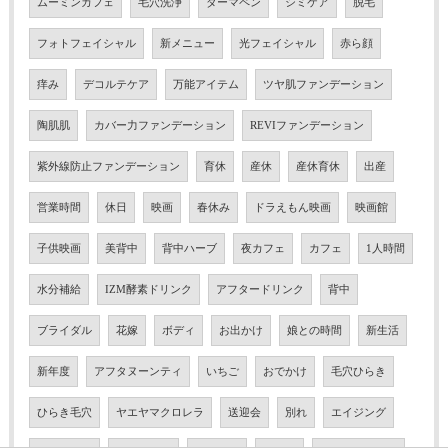
ムーミンカフェ
毛穴洗浄
ダーマペン
シミケア
脱毛
フォトフェイシャル
新メニュー
光フェイシャル
赤ら顔
痒み
デコルテケア
万能アイテム
ツヤ肌ファンデーション
陶肌肌
カバー力ファンデーション
REVIファンデーション
紫外線防止ファンデーション
育休
産休
産休育休
出産
営業時間
休日
映画
春休み
ドラえもん映画
映画館
子供映画
美背中
背中ハーブ
夜カフェ
カフェ
1人時間
水分補給
IZM酵素ドリンク
アフタードリンク
背中
ブライダル
花嫁
ボディ
お出かけ
娘との時間
新生活
新年度
アフタヌーンティ
いちご
おでかけ
毛穴ひらき
ひらき毛穴
ヤエヤマクロレラ
送迎会
別れ
エイジング