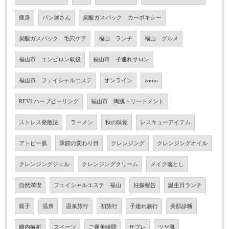
痩身
パン屋さん
炭酸ガスパック カーボキシー
炭酸ガスパック 毛穴ケア
福山 ランチ
福山 グルメ
福山市 エンビロン取扱
福山市 子連れサロン
福山市 フェイシャルエステ
オンライン
zoom
REVI ハーブピーリング
福山市 陶肌トリートメント
ストレス発散法
ラーメン
秋の味覚
レスキューアイテム
アトピー肌
季節の変わり目
クレンジング
クレンジングオイル
クレンジングジェル
クレンジングクリーム
メイク落とし
自然満喫
フェイシャルエステ 福山
妊娠報告
誕生日ランチ
親子
温泉
温泉旅行
初旅行
子連れ旅行
美肌診断
腸内解析
スイーツ
ご褒美時間
サブレ
ツヤ肌