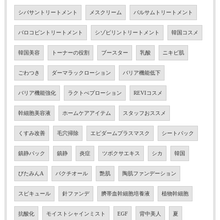
シバサントリートメント
メスクリーム
バルサムトリートメント
バロコビントリートメント
シゾピリントリートメント
韓国コスメ
韓国美容
トーナーの役割
ブースター
乳酸
ニキビ肌
ごわつき
ダーマラックローション
バリア機能低下
バリア機能強化
ラクトぺプローション
REVIコスメ
幹細胞美容液
ホームケアアイテム
スタッフおススメ
くすみ改善
毛穴掃除
エピダームプラスマスク
シートパック
鎮静パック
鎮静
炎症
ツボクサエキス
シカ
韓国
びたみんA
バクチオール
艶肌
陶肌ファンデーション
スピキュール
針ファンデ
臍帯血幹細胞培養液
植物幹細胞
抗酸化
モイストシャインミスト
EGF
背中美人
夏