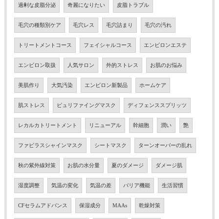
過剰な皮脂分泌
奇麗になりたい
皮脂トラブル
毛穴の種類別ケア
毛穴レス
毛穴詰まり
毛穴の汚れ
トリートメントコース
フェイシャルコース
エンビロンエステ
エンビロン取扱
人気サロン
外的ストレス
お肌のお悩み
美肌作り
大気汚染
エンビロン新製品
ホームケア
肌ストレス
ピュリファイングマスク
ディフェンススプリッツ
レカルカトリートメント
リニューアル
幹細胞
潤い
艶
ファビラスシャインマスク
シートマスク
ターンオーバーの乱れ
秋の紫外線対策
お肌の水分量
夏のダメージ
ダメージ肌
湿度調整
気温の変化
気温の差
バリア機能
生活習慣
CFセラムアドバンス
保湿成分
MAAs
乾燥対策