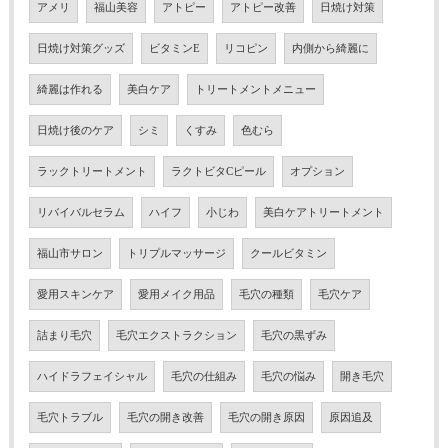
アメリ
福山美容
アトピー
アトピー改善
日焼け対策
日焼け対策グッズ
ビタミンE
リコピン
内側から綺麗に
綺麗は作れる
美白ケア
トリートメントメニュー
日焼け後のケア
シミ
くすみ
色むら
ラックトリートメント
ラクトビタCピール
オプション
リバイバルセラム
ハイフ
小じわ
美白ケアトリートメント
福山市サロン
トリプルマッサージ
クールビタミン
愛用スキンケア
愛用メイク用品
毛穴の種類
毛穴ケア
詰まり毛穴
毛穴エクストラクション
毛穴の黒ずみ
ハイドラフェイシャル
毛穴の仕組み
毛穴の悩み
開き毛穴
毛穴トラブル
毛穴の開き改善
毛穴の開き原因
原因追及