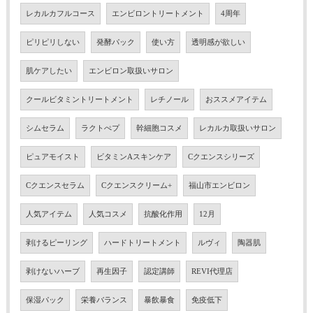
レカルカフルコース
エンビロントリートメント
4周年
ピリピリしない
発酵パック
使い方
透明感が欲しい
肌ケアしたい
エンビロン取扱いサロン
クールビタミントリートメント
レチノール
おススメアイテム
シムセラム
ラクトぺプ
幹細胞コスメ
レカルカ取扱いサロン
ピュアモイスト
ビタミンAスキンケア
Cクエンスシリーズ
Cクエンスセラム
Cクエンスクリーム+
福山市エンビロン
人気アイテム
人気コスメ
抗酸化作用
12月
剥けるピーリング
ハードトリートメント
ルヴィ
陶器肌
剥けないハーブ
再生因子
認定講師
REVI代理店
保湿パック
栄養バランス
暴飲暴食
免疫低下