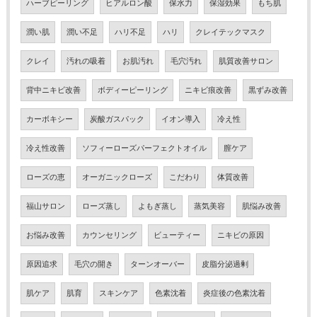
ハーブピーリング
ヒアルロン酸
保水力
保湿効果
もち肌
潤い肌
潤い不足
ハリ不足
ハリ
クレイテックマスク
クレイ
汚れの吸着
お肌汚れ
毛穴汚れ
肌質改善サロン
背中ニキビ改善
ボディーピーリング
ニキビ痕改善
黒ずみ改善
カーボキシー
炭酸ガスパック
イオン導入
冷え性
冷え性改善
ソフィーローズパーフェクトオイル
膣ケア
ローズの恵
オーガニックローズ
こだわり
体質改善
福山サロン
ローズ蒸し
よもぎ蒸し
蒸気美容
肌悩み改善
お悩み改善
カウンセリング
ビューティー
ニキビの原因
原因追求
毛穴の開き
ターンオーバー
皮脂分泌過剰
肌ケア
肌育
スキンケア
色素沈着
炎症後の色素沈着