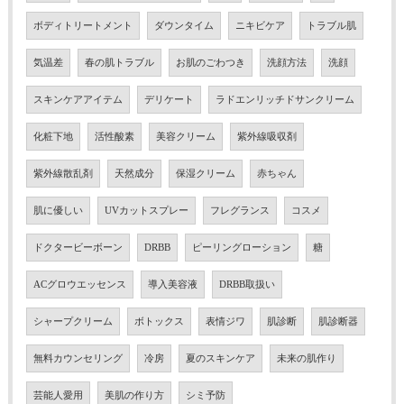
ボディトリートメント
ダウンタイム
ニキビケア
トラブル肌
気温差
春の肌トラブル
お肌のごわつき
洗顔方法
洗顔
スキンケアアイテム
デリケート
ラドエンリッチドサンクリーム
化粧下地
活性酸素
美容クリーム
紫外線吸収剤
紫外線散乱剤
天然成分
保湿クリーム
赤ちゃん
肌に優しい
UVカットスプレー
フレグランス
コスメ
ドクタービーボーン
DRBB
ピーリングローション
糖
ACグロウエッセンス
導入美容液
DRBB取扱い
シャープクリーム
ボトックス
表情ジワ
肌診断
肌診断器
無料カウンセリング
冷房
夏のスキンケア
未来の肌作り
芸能人愛用
美肌の作り方
シミ予防