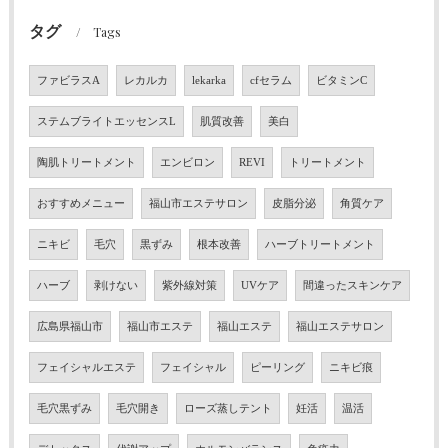
タグ
Tags
ファビラスA
レカルカ
lekarka
cfセラム
ビタミンC
ステムブライトエッセンスL
肌質改善
美白
陶肌トリートメント
エンビロン
REVI
トリートメント
おすすめメニュー
福山市エステサロン
皮脂分泌
角質ケア
ニキビ
毛穴
黒ずみ
根本改善
ハーブトリートメント
ハーブ
剥けない
紫外線対策
UVケア
間違ったスキンケア
広島県福山市
福山市エステ
福山エステ
福山エステサロン
フェイシャルエステ
フェイシャル
ピーリング
ニキビ痕
毛穴黒ずみ
毛穴開き
ローズ蒸しテント
妊活
温活