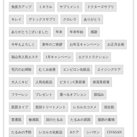
免疫力アップ
ミネラル
サプリメント
ドクターズサプリ
キレイ
デトックスサプリ
クロレラ
ありがとう
ありがとうございました
年末
年末年始
感謝
今年もよろしく
新年のご挨拶
お年玉キャンペーン
お正月企画
福山市人気エステ
1月キャンペーン
エクストラクション
毛穴のお掃除
むくみ改善
エンビロン化粧品
エイジングケア
大人ニキビ
人気化粧品
ビタミンC美容液
保湿美容液
フラーレン
プレゼント
選べるオプション
肌悩み
肌質タイプ
肌別トリートメント
レカルカコスメ
混合肌
普通肌
敏感肌
顔のたるみ
たるみの原因
脂肪の蓄積
たるみの予防
レカルカ化粧品
Aケア
シバサン
CIVASAN