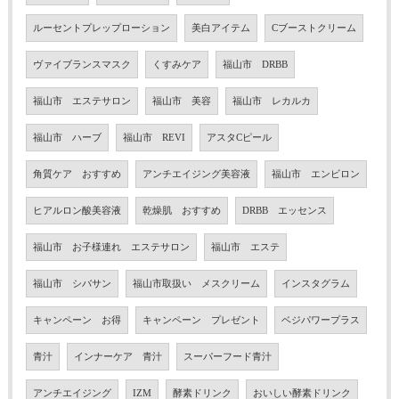
ルーセントプレップローション
美白アイテム
Cブーストクリーム
ヴァイブランスマスク
くすみケア
福山市 DRBB
福山市 エステサロン
福山市 美容
福山市 レカルカ
福山市 ハーブ
福山市 REVI
アスタCピール
角質ケア おすすめ
アンチエイジング美容液
福山市 エンビロン
ヒアルロン酸美容液
乾燥肌 おすすめ
DRBB エッセンス
福山市 お子様連れ エステサロン
福山市 エステ
福山市 シバサン
福山市取扱い メスクリーム
インスタグラム
キャンペーン お得
キャンペーン プレゼント
ベジパワープラス
青汁
インナーケア 青汁
スーパーフード青汁
アンチエイジング
IZM
酵素ドリンク
おいしい酵素ドリンク