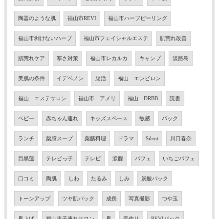
陶器のような肌
福山市REVI
福山市ハーブピーリング
福山市剥けないハーブ
福山市フェイシャルエステ
肌荒れ改善
肌荒れケア
寒さ対策
福山市レカルカ
キャンプ
淡路島
美肌の条件
イデベノン
腸活
福山 エンビロン
福山 エステサロン
福山市 アメリ
福山 DRBB
読書
ベビー
赤ちゃん連れ
キッズスペース
敏感
パック
ランチ
薬膳スープ
薬膳料理
ドラマ
Silent
川口春奈
目黒蓮
テレビっ子
テレビ
涙腺
パフェ
いちごパフェ
口コミ
陶肌
しわ
たるみ
しみ
炭酸パック
トーンアップ
ツヤ肌パック
成長
写真撮影
つや玉
凧上げ
福山市子連れサロン
凧
手作り
REVIパック