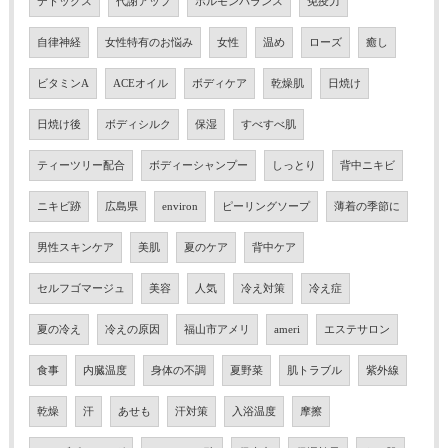
デトックス
代謝アップ
ホルモンバランス
免疫力
自律神経
女性特有のお悩み
女性
温め
ローズ
癒し
ビタミンA
ACEオイル
ボディケア
乾燥肌
日焼け
日焼け後
ボディシルク
保湿
すべすべ肌
ティーツリー配合
ボディーシャンプー
しっとり
背中ニキビ
ニキビ跡
広島県
environ
ピーリングソープ
薄着の季節に
男性スキンケア
美肌
夏のケア
背中ケア
セルフゴマージュ
美容
人気
冷え対策
冷え症
夏の冷え
冷えの原因
福山市アメリ
ameri
エステサロン
食事
内臓温度
身体の不調
夏野菜
肌トラブル
紫外線
乾燥
汗
あせも
汗対策
入浴温度
摩擦