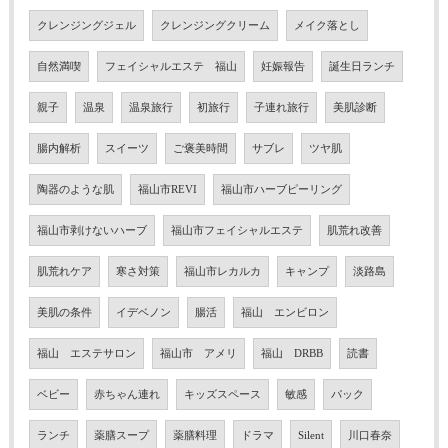
クレンジングジェル
クレンジングクリーム
メイク落とし
自然満喫
フェイシャルエステ 福山
妊娠報告
誕生日ランチ
親子
温泉
温泉旅行
初旅行
子連れ旅行
美肌診断
腸内解析
スイーツ
ご褒美時間
サブレ
ツヤ肌
陶器のような肌
福山市REVI
福山市ハーブピーリング
福山市剥けないハーブ
福山市フェイシャルエステ
肌荒れ改善
肌荒れケア
寒さ対策
福山市レカルカ
キャンプ
淡路島
美肌の条件
イデベノン
腸活
福山 エンビロン
福山 エステサロン
福山市 アメリ
福山 DRBB
読書
ベビー
赤ちゃん連れ
キッズスペース
敏感
パック
ランチ
薬膳スープ
薬膳料理
ドラマ
Silent
川口春奈