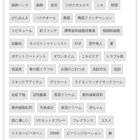
鎮静パック
鎮静
炎症
ツボクサエキス
シカ
韓国
びたみんA
バクチオール
艶肌
陶肌ファンデーション
スピキュール
針ファンデ
臍帯血幹細胞培養液
植物幹細胞
抗酸化
モイストシャインミスト
EGF
背中美人
夏
ボディトリートメント
ダウンタイム
ニキビケア
トラブル肌
気温差
春の肌トラブル
お肌のごわつき
洗顔方法
洗顔
スキンケアアイテム
デリケート
ラドエンリッチドサンクリーム
化粧下地
活性酸素
美容クリーム
紫外線吸収剤
紫外線散乱剤
天然成分
保湿クリーム
赤ちゃん
肌に優しい
UVカットスプレー
フレグランス
コスメ
ドクタービーボーン
DRBB
ピーリングローション
糖