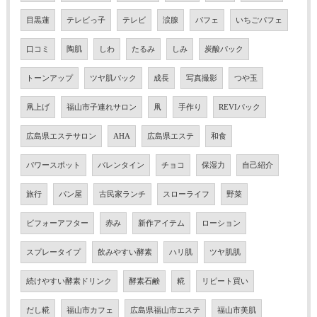
目黒蓮
テレビっ子
テレビ
涙腺
パフェ
いちごパフェ
口コミ
陶肌
しわ
たるみ
しみ
炭酸パック
トーンアップ
ツヤ肌パック
成長
写真撮影
つや玉
凧上げ
福山市子連れサロン
凧
手作り
REVIパック
広島県エステサロン
AHA
広島県エステ
和食
パワースポット
バレンタイン
チョコ
保湿力
自己紹介
旅行
パン屋
古民家ランチ
スローライフ
野菜
ビフォーアフター
赤み
新作アイテム
ローション
スプレータイプ
飲みやすい酵素
ハリ肌
ツヤ肌肌
続けやすい酵素ドリンク
酵素石鹸
糀
リピート買い
だし糀
福山市カフェ
広島県福山市エステ
福山市美肌