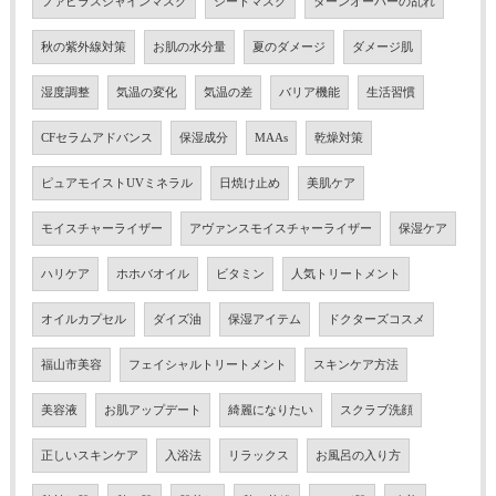
ファビラスシャインマスク
シートマスク
ターンオーバーの乱れ
秋の紫外線対策
お肌の水分量
夏のダメージ
ダメージ肌
湿度調整
気温の変化
気温の差
バリア機能
生活習慣
CFセラムアドバンス
保湿成分
MAAs
乾燥対策
ピュアモイストUVミネラル
日焼け止め
美肌ケア
モイスチャーライザー
アヴァンスモイスチャーライザー
保湿ケア
ハリケア
ホホバオイル
ビタミン
人気トリートメント
オイルカプセル
ダイズ油
保湿アイテム
ドクターズコスメ
福山市美容
フェイシャルトリートメント
スキンケア方法
美容液
お肌アップデート
綺麗になりたい
スクラブ洗顔
正しいスキンケア
入浴法
リラックス
お風呂の入り方