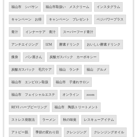
福山市 シバサン
福山市取扱い メスクリーム
インスタグラム
キャンペーン お得
キャンペーン プレゼント
ベジパワープラス
青汁
インナーケア 青汁
スーパーフード青汁
アンチエイジング
IZM
酵素ドリンク
おいしい酵素ドリンク
痩身
パン屋さん
炭酸ガスパック カーボキシー
炭酸ガスパック 毛穴ケア
福山 ランチ
福山 グルメ
福山市 エンビロン取扱
福山市 子連れサロン
福山市 フェイシャルエステ
オンライン
zoom
REVI ハーブピーリング
福山市 陶肌トリートメント
ストレス発散法
ラーメン
秋の味覚
レスキューアイテム
アトピー肌
季節の変わり目
クレンジング
クレンジングオイル