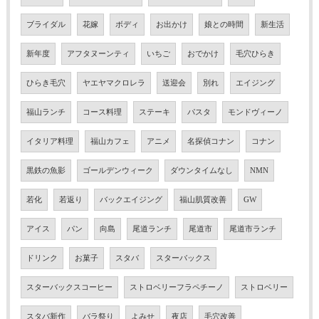
ブライダル
花嫁
ボディ
お出かけ
娘との時間
新生活
新年度
アフタヌーンティ
いちご
おでかけ
毛穴ひらき
ひらき毛穴
ヤエヤマクロレラ
送迎会
別れ
エイジング
福山ランチ
コース料理
ステーキ
パスタ
モンドヴィーノ
イタリア料理
福山カフェ
アニメ
名探偵コナン
コナン
黒鉄の魚影
ゴールデンウィーク
ダウンタイムなし
NMN
若化
若返り
バックエイジング
福山肌質改善
GW
アイス
パン
向島
尾道ランチ
尾道市
尾道市ランチ
ドリンク
お菓子
スタバ
スターバックス
スターバックスコーヒー
ストロベリーフラペチーノ
ストロベリー
スタバ新作
バラ祭り
よみせ
夜店
毛穴改善