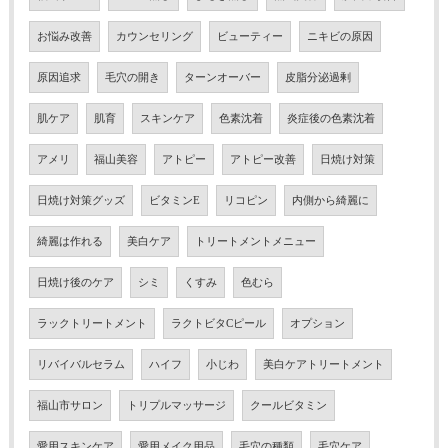
お悩み改善
カウンセリング
ビューティー
ニキビの原因
原因追求
毛穴の開き
ターンオーバー
皮脂分泌過剰
肌ケア
肌育
スキンケア
色素沈着
炎症後の色素沈着
アメリ
福山美容
アトピー
アトピー改善
日焼け対策
日焼け対策グッズ
ビタミンE
リコピン
内側から綺麗に
綺麗は作れる
美白ケア
トリートメントメニュー
日焼け後のケア
シミ
くすみ
色むら
ラックトリートメント
ラクトビタCピール
オプション
リバイバルセラム
ハイフ
小じわ
美白ケアトリートメント
福山市サロン
トリプルマッサージ
クールビタミン
愛用スキンケア
愛用メイク用品
毛穴の種類
毛穴ケア