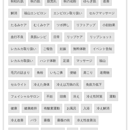
秋枯れ肌
秋の肌
肌荒れ
秋の花粉
ゆらぎ肌
改善
解消
福山エンビロン
エンビロン取り扱い
セルフマッサージ
たるみケア
むくみケア
ツボ押し
リフトアップ
小顔効果
血行不良
美肌レシピ
日常
リップケア
リップショット
レカルカ取り扱い
ご報告
妊娠
無料体験
イベント告知
レカルカ取扱い
ハンド体験
足湯
マッサージ
福山
毛穴の詰まり
角栓
いちご鼻
便秘
肩こり
老廃物
セルライト
冷えた身体
冷えは万病の元
免疫力低下
フェイシャルサロン
不妊
頭痛
冷え
冷え性対策
運動
健康
健康維持
有酸素運動
お風呂
入浴
冷え解消
冷え改善
バラ
薔薇
薔薇の街
冷え性改善法