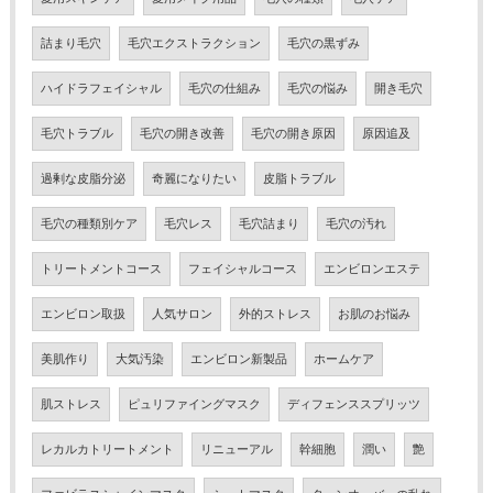
詰まり毛穴
毛穴エクストラクション
毛穴の黒ずみ
ハイドラフェイシャル
毛穴の仕組み
毛穴の悩み
開き毛穴
毛穴トラブル
毛穴の開き改善
毛穴の開き原因
原因追及
過剰な皮脂分泌
奇麗になりたい
皮脂トラブル
毛穴の種類別ケア
毛穴レス
毛穴詰まり
毛穴の汚れ
トリートメントコース
フェイシャルコース
エンビロンエステ
エンビロン取扱
人気サロン
外的ストレス
お肌のお悩み
美肌作り
大気汚染
エンビロン新製品
ホームケア
肌ストレス
ピュリファイングマスク
ディフェンススプリッツ
レカルカトリートメント
リニューアル
幹細胞
潤い
艶