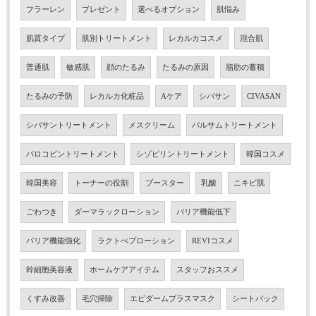
フラーレン
プレゼント
選べるオプション
肌悩み
肌質タイプ
肌別トリートメント
レカルカコスメ
混合肌
普通肌
敏感肌
顔のたるみ
たるみの原因
脂肪の蓄積
たるみの予防
レカルカ化粧品
Aケア
シバサン
CIVASAN
シバサントリートメント
メスクリーム
バルサムトリートメント
バロコビントリートメント
シゾピリントリートメント
韓国コスメ
韓国美容
トーナーの役割
ブースター
乳酸
ニキビ肌
ごわつき
ダーマラックローション
バリア機能低下
バリア機能強化
ラクトぺプローション
REVIコスメ
幹細胞美容液
ホームケアアイテム
スタッフおススメ
くすみ改善
毛穴掃除
エピダームプラスマスク
シートパック