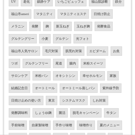
UV
老化
鎮静ケア
いちごビュッフェ
福山肌診断
鉄分
福山市ameri
マタニティ
マタニティエステ
日焼け防止
メラニン
発酵
麹
新玉ねぎ
玉ねぎ麹
発酵食品
グルテングリー
小麦
グルテン
光フォト
福山市人気サロン
毛穴対策
肌荒れ対策
エピダーム
お灸
ツボ
グルテンフリー
尾道
腸内
米粉スイーツ
サロンケア
米粉パン
オキシトシン
幸せホルモン
家族
結婚記念日
オートミール
オートミール蒸しパン
紫外線予防
日焼け止めの使い方
東京
システムマスク
しわ対策
発酵調味料
しょうゆ麹
菌活
脱毛キャンペーン
牛タン
手前味噌
自家製味噌
手作り味噌
味噌作り
夏のメニュー