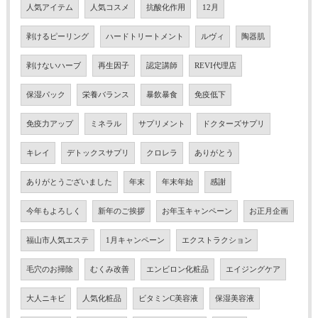
人気アイテム
人気コスメ
抗酸化作用
12月
剥けるピーリング
ハードトリートメント
ルヴィ
陶器肌
剥けないハーブ
再生因子
認定講師
REVI代理店
保湿パック
栄養バランス
暴飲暴食
免疫低下
免疫力アップ
ミネラル
サプリメント
ドクターズサプリ
キレイ
デトックスサプリ
クロレラ
ありがとう
ありがとうございました
年末
年末年始
感謝
今年もよろしく
新年のご挨拶
お年玉キャンペーン
お正月企画
福山市人気エステ
1月キャンペーン
エクストラクション
毛穴のお掃除
むくみ改善
エンビロン化粧品
エイジングケア
大人ニキビ
人気化粧品
ビタミンC美容液
保湿美容液