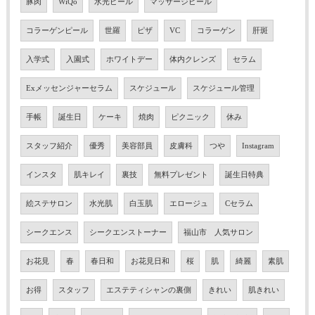
豚肉
WiQo
水光ピール
マッサージピール
コラーゲンピール
世羅
ピザ
VC
コラーゲン
肝斑
入学式
入園式
ホワイトデー
体内クレンズ
セラム
Exメッセンジャーセラム
スケジュール
スケジュール管理
手帳
誕生日
ケーキ
焼肉
ピクニック
休み
スタッフ紹介
優秀
美容部員
皮膚科
つや
Instagram
インスタ
肌キレイ
裏技
無料プレゼント
誕生日特典
絵ステサロン
水光肌
白玉肌
エロージュ
Cセラム
シークエンス
シークエンストーナー
福山市 人気サロン
お花見
春
春日和
お花見日和
桜
肌
綺麗
素肌
お得
スタッフ
エステティシャンの裏側
きれい
肌きれい