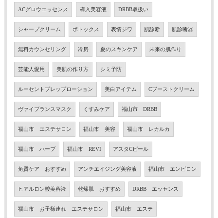
ACグロウエッセンス
導入美容液
DRBB取扱い
シャープクリーム
ボトックス
表情ジワ
肌診断
肌診断器
無料カウンセリング
冷房
夏のスキンケア
未来の肌作り
芸能人愛用
美肌の作り方
シミ予防
ルーセントプレップローション
美白アイテム
Cブーストクリーム
ヴァイブランスマスク
くすみケア
福山市 DRBB
福山市 エステサロン
福山市 美容
福山市 レカルカ
福山市 ハーブ
福山市 REVI
アスタCピール
角質ケア おすすめ
アンチエイジング美容液
福山市 エンビロン
ヒアルロン酸美容液
乾燥肌 おすすめ
DRBB エッセンス
福山市 お子様連れ エステサロン
福山市 エステ