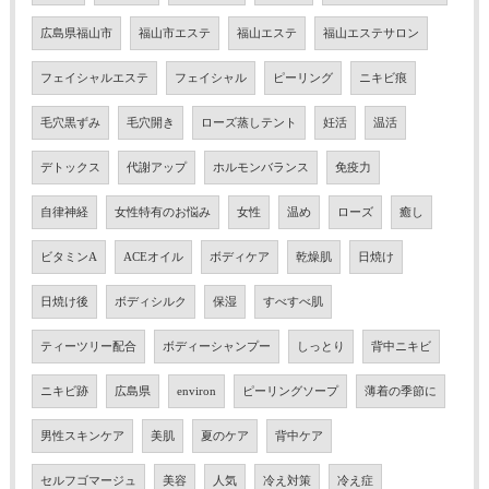
広島県福山市
福山市エステ
福山エステ
福山エステサロン
フェイシャルエステ
フェイシャル
ピーリング
ニキビ痕
毛穴黒ずみ
毛穴開き
ローズ蒸しテント
妊活
温活
デトックス
代謝アップ
ホルモンバランス
免疫力
自律神経
女性特有のお悩み
女性
温め
ローズ
癒し
ビタミンA
ACEオイル
ボディケア
乾燥肌
日焼け
日焼け後
ボディシルク
保湿
すべすべ肌
ティーツリー配合
ボディーシャンプー
しっとり
背中ニキビ
ニキビ跡
広島県
environ
ピーリングソープ
薄着の季節に
男性スキンケア
美肌
夏のケア
背中ケア
セルフゴマージュ
美容
人気
冷え対策
冷え症