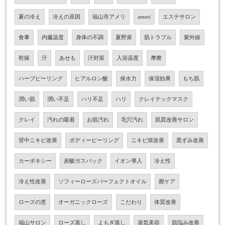
夏の冷え
冷えの原因
福山市アメリ
ameri
エステサロン
食事
内臓温度
身体の不調
夏野菜
肌トラブル
紫外線
乾燥
汗
あせも
汗対策
入浴温度
摩擦
ハーブピーリング
ヒアルロン酸
保水力
保湿効果
もち肌
潤い肌
潤い不足
ハリ不足
ハリ
クレイテックマスク
クレイ
汚れの吸着
お肌汚れ
毛穴汚れ
肌質改善サロン
背中ニキビ改善
ボディーピーリング
ニキビ痕改善
黒ずみ改善
カーボキシー
炭酸ガスパック
イオン導入
冷え性
冷え性改善
ソフィーローズパーフェクトオイル
膣ケア
ローズの恵
オーガニックローズ
こだわり
体質改善
福山サロン
ローズ蒸し
よもぎ蒸し
蒸気美容
肌悩み改善