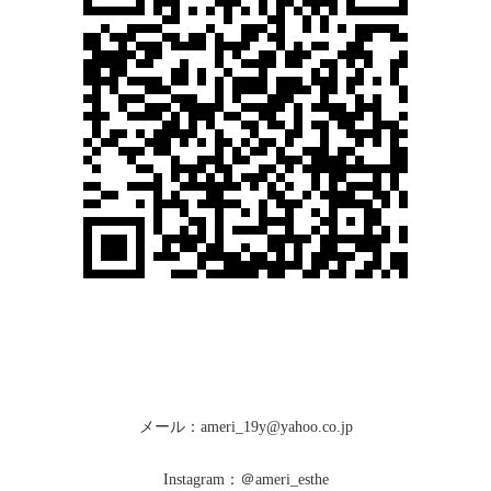
メール：ameri_19y@yahoo.co.jp
Instagram：＠ameri_esthe