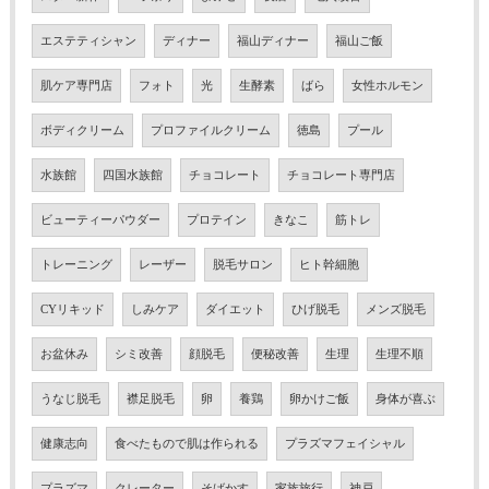
エステティシャン
ディナー
福山ディナー
福山ご飯
肌ケア専門店
フォト
光
生酵素
ばら
女性ホルモン
ボディクリーム
プロファイルクリーム
徳島
プール
水族館
四国水族館
チョコレート
チョコレート専門店
ビューティーパウダー
プロテイン
きなこ
筋トレ
トレーニング
レーザー
脱毛サロン
ヒト幹細胞
CYリキッド
しみケア
ダイエット
ひげ脱毛
メンズ脱毛
お盆休み
シミ改善
顔脱毛
便秘改善
生理
生理不順
うなじ脱毛
襟足脱毛
卵
養鶏
卵かけご飯
身体が喜ぶ
健康志向
食べたもので肌は作られる
プラズマフェイシャル
プラズマ
クレーター
そばかす
家族旅行
神戸