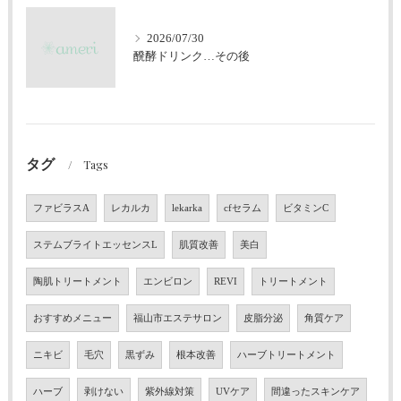
2026/07/30
醗酵ドリンク…その後
タグ
Tags
ファビラスA
レカルカ
lekarka
cfセラム
ビタミンC
ステムブライトエッセンスL
肌質改善
美白
陶肌トリートメント
エンビロン
REVI
トリートメント
おすすめメニュー
福山市エステサロン
皮脂分泌
角質ケア
ニキビ
毛穴
黒ずみ
根本改善
ハーブトリートメント
ハーブ
剥けない
紫外線対策
UVケア
間違ったスキンケア