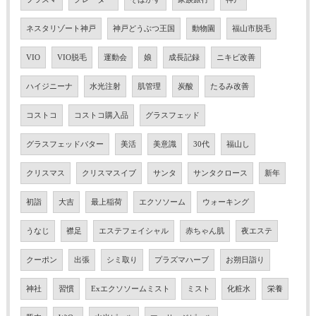
ネスタリゾート神戸
神戸どうぶつ王国
動物園
福山市脱毛
VIO
VIO脱毛
運動会
娘
成長記録
ニキビ改善
ハイジニーナ
水光注射
肌管理
炭酸
たるみ改善
コストコ
コストコ購入品
グラスフェッド
グラスフェッドバター
美活
美意識
30代
福山し
クリスマス
クリスマスイブ
サンタ
サンタクロース
新年
初詣
大吉
最上稲荷
エクソソーム
ウォーキング
うなじ
襟足
エステフェイシャル
赤ちゃん肌
夜エステ
クーポン
出張
シミ取り
プラズマハーブ
お朔日詣り
神社
習慣
Exエクソソームミスト
ミスト
化粧水
栄養