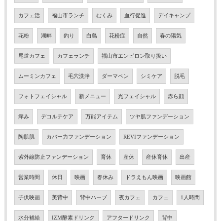
カフェ活
福山市ランチ
むくみ
血行促進
デイキャンプ
花粉
湖畔
釣り
白鳥
花粉症
自然
春の陽気
尾道カフェ
カフェランチ
福山市エンビロン取り扱い
ムーミンカフェ
毛穴洗浄
ダーマペン
シミケア
脱毛
フォトフェイシャル
新メニュー
光フェイシャル
赤ら顔
痒み
デコルテケア
万能アイテム
ツヤ肌ファンデーション
陶肌肌
カバー力ファンデーション
REVIファンデーション
紫外線防止ファンデーション
育休
産休
産休育休
出産
営業時間
休日
映画
春休み
ドラえもん映画
映画館
子供映画
美背中
背中ハーブ
夜カフェ
カフェ
1人時間
水分補給
IZM酵素ドリンク
アフタードリンク
背中