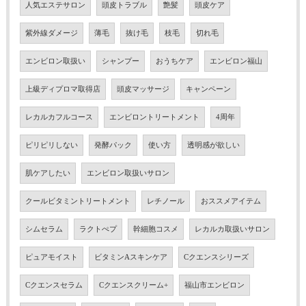
人気エステサロン
頭皮トラブル
艶髪
頭皮ケア
紫外線ダメージ
薄毛
抜け毛
枝毛
切れ毛
エンビロン取扱い
シャンプー
おうちケア
エンビロン福山
上級ディプロマ取得店
頭皮マッサージ
キャンペーン
レカルカフルコース
エンビロントリートメント
4周年
ピリピリしない
発酵パック
使い方
透明感が欲しい
肌ケアしたい
エンビロン取扱いサロン
クールビタミントリートメント
レチノール
おススメアイテム
シムセラム
ラクトぺプ
幹細胞コスメ
レカルカ取扱いサロン
ピュアモイスト
ビタミンAスキンケア
Cクエンスシリーズ
Cクエンスセラム
Cクエンスクリーム+
福山市エンビロン