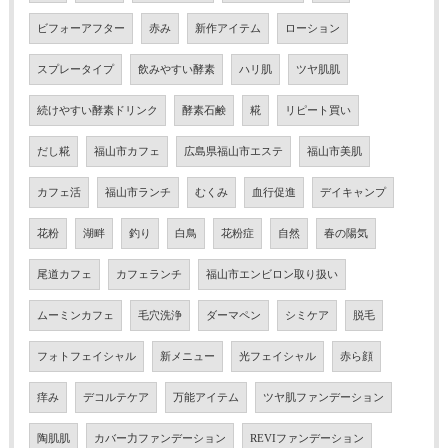
ビフォーアフター
赤み
新作アイテム
ローション
スプレータイプ
飲みやすい酵素
ハリ肌
ツヤ肌肌
続けやすい酵素ドリンク
酵素石鹸
糀
リピート買い
だし糀
福山市カフェ
広島県福山市エステ
福山市美肌
カフェ活
福山市ランチ
むくみ
血行促進
デイキャンプ
花粉
湖畔
釣り
白鳥
花粉症
自然
春の陽気
尾道カフェ
カフェランチ
福山市エンビロン取り扱い
ムーミンカフェ
毛穴洗浄
ダーマペン
シミケア
脱毛
フォトフェイシャル
新メニュー
光フェイシャル
赤ら顔
痒み
デコルテケア
万能アイテム
ツヤ肌ファンデーション
陶肌肌
カバー力ファンデーション
REVIファンデーション