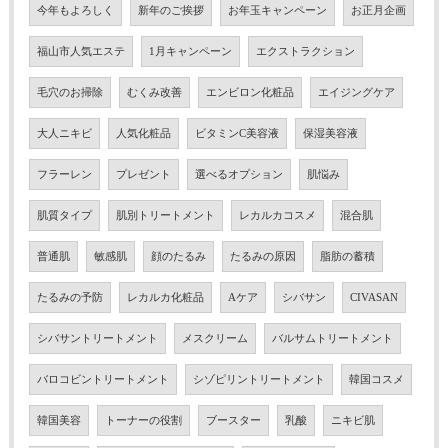
今年もよろしく
新年のご挨拶
お年玉キャンペーン
お正月企画
福山市人気エステ
1月キャンペーン
エクストラクション
毛穴のお掃除
むくみ改善
エンビロン化粧品
エイジングケア
大人ニキビ
人気化粧品
ビタミンC美容液
保湿美容液
フラーレン
プレゼント
選べるオプション
肌悩み
肌質タイプ
肌別トリートメント
レカルカコスメ
混合肌
普通肌
敏感肌
顔のたるみ
たるみの原因
脂肪の蓄積
たるみの予防
レカルカ化粧品
Aケア
シバサン
CIVASAN
シバサントリートメント
メスクリーム
バルサムトリートメント
バロコビントリートメント
シゾピリントリートメント
韓国コスメ
韓国美容
トーナーの役割
ブースター
乳酸
ニキビ肌