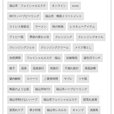
福山市 フェイシャルエステ
オンライン
zoom
REVI ハーブピーリング
福山市 陶肌トリートメント
ストレス発散法
ラーメン
秋の味覚
レスキューアイテム
アトピー肌
季節の変わり目
クレンジング
クレンジングオイル
クレンジングジェル
クレンジングクリーム
メイク落とし
自然満喫
フェイシャルエステ 福山
妊娠報告
誕生日ランチ
親子
温泉
温泉旅行
初旅行
子連れ旅行
美肌診断
腸内解析
スイーツ
ご褒美時間
サブレ
ツヤ肌
陶器のような肌
福山市REVI
福山市ハーブピーリング
福山市剥けないハーブ
福山市フェイシャルエステ
肌荒れ改善
肌荒れケア
寒さ対策
福山市レカルカ
キャンプ
淡路島