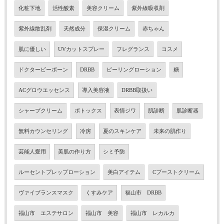
化粧下地
活性酸素
美容クリーム
紫外線吸収剤
紫外線散乱剤
天然成分
保湿クリーム
赤ちゃん
肌に優しい
UVカットスプレー
フレグランス
コスメ
ドクタービーボーン
DRBB
ピーリングローション
糖
ACグロウエッセンス
導入美容液
DRBB取扱い
シャープクリーム
ボトックス
表情ジワ
肌診断
肌診断器
無料カウンセリング
冷房
夏のスキンケア
未来の肌作り
芸能人愛用
美肌の作り方
シミ予防
ルーセントプレップローション
美白アイテム
Cブーストクリーム
ヴァイブランスマスク
くすみケア
福山市 DRBB
福山市 エステサロン
福山市 美容
福山市 レカルカ