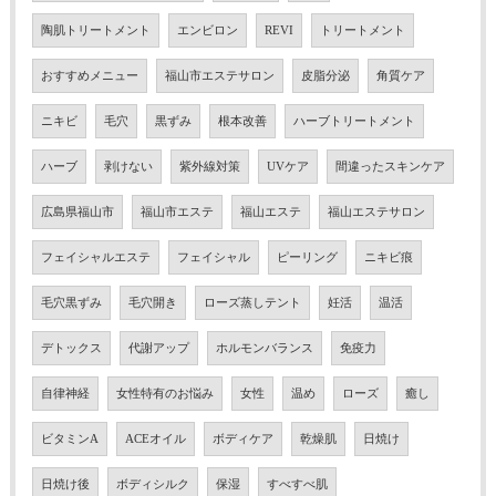
陶肌トリートメント
エンビロン
REVI
トリートメント
おすすめメニュー
福山市エステサロン
皮脂分泌
角質ケア
ニキビ
毛穴
黒ずみ
根本改善
ハーブトリートメント
ハーブ
剥けない
紫外線対策
UVケア
間違ったスキンケア
広島県福山市
福山市エステ
福山エステ
福山エステサロン
フェイシャルエステ
フェイシャル
ピーリング
ニキビ痕
毛穴黒ずみ
毛穴開き
ローズ蒸しテント
妊活
温活
デトックス
代謝アップ
ホルモンバランス
免疫力
自律神経
女性特有のお悩み
女性
温め
ローズ
癒し
ビタミンA
ACEオイル
ボディケア
乾燥肌
日焼け
日焼け後
ボディシルク
保湿
すべすべ肌