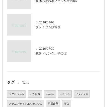
夏休みはお家プールが大活躍♪
2026/08/03
プレミアム肌管理
2026/07/30
醗酵ドリンク…その後
タグ
Tags
ファビラスA
レカルカ
lekarka
cfセラム
ビタミンC
ステムブライトエッセンスL
肌質改善
美白