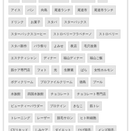
アイス
パン
向島
尾道ランチ
尾道市
尾道市ランチ
ドリンク
お菓子
スタバ
スターバックス
スターバックスコーヒー
ストロベリーフラペチーノ
ストロベリー
スタバ新作
バラ祭り
よみせ
夜店
毛穴改善
エステティシャン
ディナー
福山ディナー
福山ご飯
肌ケア専門店
フォト
光
生酵素
ばら
女性ホルモン
ボディクリーム
プロファイルクリーム
徳島
プール
水族館
四国水族館
チョコレート
チョコレート専門店
ビューティーパウダー
プロテイン
きなこ
筋トレ
トレーニング
レーザー
脱毛サロン
ヒト幹細胞
CYリキッド
しみケア
ダイエット
ひげ脱毛
メンズ脱毛