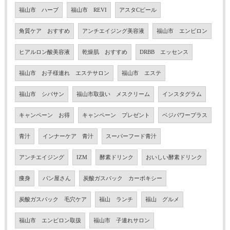
福山市 ハーブ
福山市 REVI
アスタCピール
角質ケア おすすめ
アンチエイジング美容液
福山市 エンビロン
ヒアルロン酸美容液
乾燥肌 おすすめ
DRBB エッセンス
福山市 お子様連れ エステサロン
福山市 エステ
福山市 シバサン
福山市取扱い メスクリーム
インスタグラム
キャンペーン お得
キャンペーン プレゼント
ベジパワープラス
青汁
インナーケア 青汁
スーパーフード青汁
アンチエイジング
IZM
酵素ドリンク
おいしい酵素ドリンク
痩身
パン屋さん
炭酸ガスパック カーボキシー
炭酸ガスパック 毛穴ケア
福山 ランチ
福山 グルメ
福山市 エンビロン取扱
福山市 子連れサロン