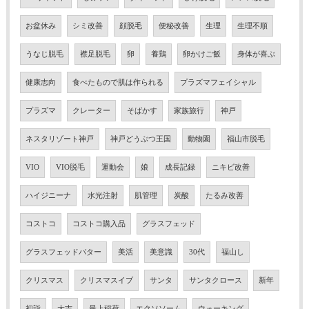
お盆休み
シミ改善
顔脱毛
便秘改善
生理
生理不順
うなじ脱毛
襟足脱毛
卵
養鶏
卵かけご飯
身体が喜ぶ
健康志向
食べたもので肌は作られる
プラズマフェイシャル
プラズマ
クレーター
そばかす
家族旅行
神戸
ネスタリゾート神戸
神戸どうぶつ王国
動物園
福山市脱毛
VIO
VIO脱毛
運動会
娘
成長記録
ニキビ改善
ハイジニーナ
水光注射
肌管理
炭酸
たるみ改善
コストコ
コストコ購入品
グラスフェッド
グラスフェッドバター
美活
美意識
30代
福山し
クリスマス
クリスマスイブ
サンタ
サンタクロース
新年
初詣
大吉
最上稲荷
エクソソーム
ウォーキング