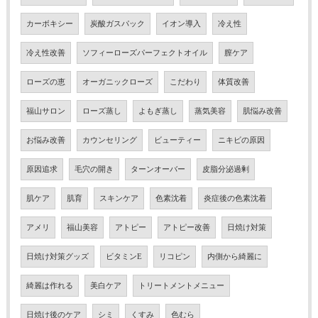
カーボキシー
炭酸ガスパック
イオン導入
冷え性
冷え性改善
ソフィーローズパーフェクトオイル
膣ケア
ローズの恵
オーガニックローズ
こだわり
体質改善
福山サロン
ローズ蒸し
よもぎ蒸し
蒸気美容
肌悩み改善
お悩み改善
カウンセリング
ビューティー
ニキビの原因
原因追求
毛穴の開き
ターンオーバー
皮脂分泌過剰
肌ケア
肌育
スキンケア
色素沈着
炎症後の色素沈着
アメリ
福山美容
アトピー
アトピー改善
日焼け対策
日焼け対策グッズ
ビタミンE
リコピン
内側から綺麗に
綺麗は作れる
美白ケア
トリートメントメニュー
日焼け後のケア
シミ
くすみ
色むら