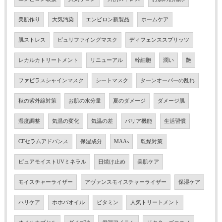
美肌作り
大気汚染
エンビロン新製品
ホームケア
肌ストレス
ピュリファイングマスク
ディフェンススプリッツ
レカルカトリートメント
リニューアル
幹細胞
潤い
艶
ファビラスシャインマスク
シートマスク
ターンオーバーの乱れ
秋の紫外線対策
お肌の水分量
夏のダメージ
ダメージ肌
湿度調整
気温の変化
気温の差
バリア機能
生活習慣
CFセラムアドバンス
保湿成分
MAAs
乾燥対策
ピュアモイストUVミネラル
日焼け止め
美肌ケア
モイスチャーライザー
アヴァンスモイスチャーライザー
保湿ケア
ハリケア
ホホバオイル
ビタミン
人気トリートメント