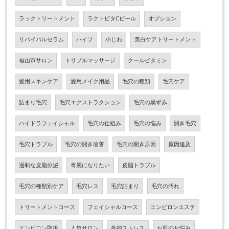
ラックトリートメント
ラクトビタCピール
オプション
リバイバルセラム
ハイフ
小じわ
美白ケアトリートメント
福山市サロン
トリプルマッサージ
クールビタミン
愛用スキンケア
愛用メイク用品
毛穴の種類
毛穴ケア
詰まり毛穴
毛穴エクストラクション
毛穴の黒ずみ
ハイドラフェイシャル
毛穴の仕組み
毛穴の悩み
開き毛穴
毛穴トラブル
毛穴の開き改善
毛穴の開き原因
原因追及
過剰な皮脂分泌
奇麗になりたい
皮脂トラブル
毛穴の種類別ケア
毛穴レス
毛穴詰まり
毛穴の汚れ
トリートメントコース
フェイシャルコース
エンビロンエステ
エンビロン取扱
人気サロン
外的ストレス
お肌のお悩み