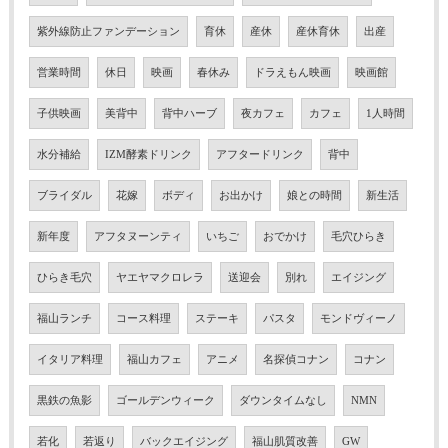
紫外線防止ファンデーション
育休
産休
産休育休
出産
営業時間
休日
映画
春休み
ドラえもん映画
映画館
子供映画
美背中
背中ハーブ
夜カフェ
カフェ
1人時間
水分補給
IZM酵素ドリンク
アフタードリンク
背中
ブライダル
花嫁
ボディ
お出かけ
娘との時間
新生活
新年度
アフタヌーンティ
いちご
おでかけ
毛穴ひらき
ひらき毛穴
ヤエヤマクロレラ
送迎会
別れ
エイジング
福山ランチ
コース料理
ステーキ
パスタ
モンドヴィーノ
イタリア料理
福山カフェ
アニメ
名探偵コナン
コナン
黒鉄の魚影
ゴールデンウィーク
ダウンタイムなし
NMN
若化
若返り
バックエイジング
福山肌質改善
GW