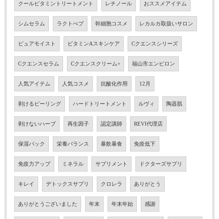
クールビタミントリートメント
レチノール
おススメアイテム
シムセラム
ラクトぺプ
幹細胞コスメ
レカルカ取扱いサロン
ピュアモイスト
ビタミンAスキンケア
Cクエンスシリーズ
Cクエンスセラム
Cクエンスクリーム+
福山市エンビロン
人気アイテム
人気コスメ
抗酸化作用
12月
剥けるピーリング
ハードトリートメント
ルヴィ
陶器肌
剥けないハーブ
再生因子
認定講師
REVI代理店
保湿パック
栄養バランス
暴飲暴食
免疫低下
免疫力アップ
ミネラル
サプリメント
ドクターズサプリ
キレイ
デトックスサプリ
クロレラ
ありがとう
ありがとうございました
年末
年末年始
感謝