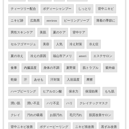
ティーツリー配合
ボディーシャンプー
しっとり
背中ニキビ
ニキビ跡
広島県
environ
ピーリングソープ
薄着の季節に
男性スキンケア
美肌
夏のケア
背中ケア
セルフゴマージュ
美容
人気
冷え対策
冷え症
夏の冷え
冷えの原因
福山市アメリ
ameri
エステサロン
食事
内臓温度
身体の不調
夏野菜
肌トラブル
紫外線
乾燥
汗
あせも
汗対策
入浴温度
摩擦
ハーブピーリング
ヒアルロン酸
保水力
保湿効果
もち肌
潤い肌
潤い不足
ハリ不足
ハリ
クレイテックマスク
クレイ
汚れの吸着
お肌汚れ
毛穴汚れ
肌質改善サロン
背中ニキビ改善
ボディーピーリング
ニキビ痕改善
黒ずみ改善