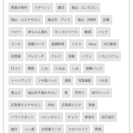
美肌の条件
イデベノン
腸活
福山 エンビロン
福山 エステサロン
福山市 アメリ
福山 DRBB
読書
ベビー
赤ちゃん連れ
キッズスペース
敏感
パック
ランチ
薬膳スープ
薬膳料理
ドラマ
Silent
川口春奈
目黒蓮
テレビっ子
テレビ
涙腺
パフェ
いちごパフェ
口コミ
陶肌
しわ
たるみ
しみ
炭酸パック
トーンアップ
ツヤ肌パック
成長
写真撮影
つや玉
凧上げ
福山市子連れサロン
凧
手作り
REVIパック
広島県エステサロン
AHA
広島県エステ
和食
パワースポット
バレンタイン
チョコ
保湿力
自己紹介
旅行
パン屋
古民家ランチ
スローライフ
野菜