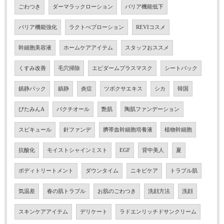
ごわつき
ダーマラックローション
バリア機能低下
バリア機能強化
ラクトぺプローション
REVIコスメ
幹細胞美容液
ホームケアアイテム
スタッフおススメ
くすみ改善
毛穴掃除
エピダームプラスマスク
シートパック
鎮静パック
鎮静
炎症
ツボクサエキス
シカ
韓国
びたみんA
バクチオール
艶肌
陶肌ファンデーション
スピキュール
針ファンデ
臍帯血幹細胞培養液
植物幹細胞
抗酸化
モイストシャインミスト
EGF
背中美人
夏
ボディトリートメント
ダウンタイム
ニキビケア
トラブル肌
気温差
春の肌トラブル
お肌のごわつき
洗顔方法
洗顔
スキンケアアイテム
デリケート
ラドエンリッチドサンクリーム