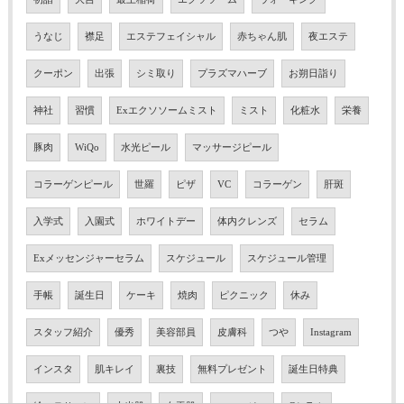
うなじ
襟足
エステフェイシャル
赤ちゃん肌
夜エステ
クーポン
出張
シミ取り
プラズマハーブ
お朔日詣り
神社
習慣
Exエクソソームミスト
ミスト
化粧水
栄養
豚肉
WiQo
水光ピール
マッサージピール
コラーゲンピール
世羅
ピザ
VC
コラーゲン
肝斑
入学式
入園式
ホワイトデー
体内クレンズ
セラム
Exメッセンジャーセラム
スケジュール
スケジュール管理
手帳
誕生日
ケーキ
焼肉
ピクニック
休み
スタッフ紹介
優秀
美容部員
皮膚科
つや
Instagram
インスタ
肌キレイ
裏技
無料プレゼント
誕生日特典