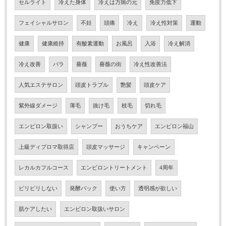
セルライト
冷えた身体
冷えは万病の元
免疫力低下
フェイシャルサロン
不妊
頭痛
冷え
冷え性対策
運動
健康
健康維持
有酸素運動
お風呂
入浴
冷え解消
冷え改善
バラ
薔薇
薔薇の街
冷え性改善法
人気エステサロン
頭皮トラブル
艶髪
頭皮ケア
紫外線ダメージ
薄毛
抜け毛
枝毛
切れ毛
エンビロン取扱い
シャンプー
おうちケア
エンビロン福山
上級ディプロマ取得店
頭皮マッサージ
キャンペーン
レカルカフルコース
エンビロントリートメント
4周年
ピリピリしない
発酵パック
使い方
透明感が欲しい
肌ケアしたい
エンビロン取扱いサロン