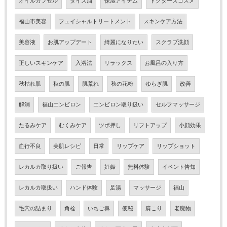
オイルカプセル
ダイズ油
保湿アイテム
ドクターズコスメ
福山市美容
フェイシャルトリートメント
スキンケア方法
美容液
お肌アップデート
綺麗になりたい
スクラブ洗顔
正しいスキンケア
入浴法
リラックス
お風呂の入り方
秋枯れ肌
秋の肌
肌荒れ
秋の花粉
ゆらぎ肌
改善
解消
福山エンビロン
エンビロン取り扱い
セルフマッサージ
たるみケア
むくみケア
ツボ押し
リフトアップ
小顔効果
血行不良
美肌レシピ
日常
リップケア
リップショット
レカルカ取り扱い
ご報告
妊娠
無料体験
イベント告知
レカルカ取扱い
ハンド体験
足湯
マッサージ
福山
毛穴の詰まり
角栓
いちご鼻
便秘
肩こり
老廃物