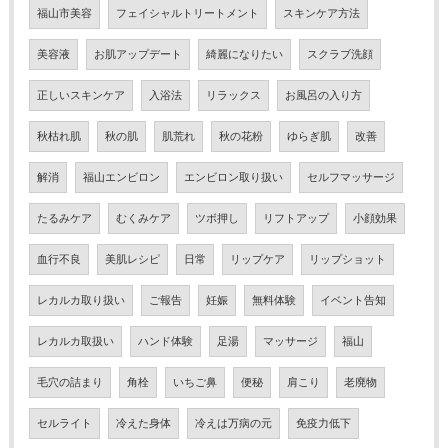
福山市美容
フェイシャルトリートメント
スキンケア方法
美容液
お肌アップデート
綺麗になりたい
スクラブ洗顔
正しいスキンケア
入浴法
リラックス
お風呂の入り方
秋枯れ肌
秋の肌
肌荒れ
秋の花粉
ゆらぎ肌
改善
解消
福山エンビロン
エンビロン取り扱い
セルフマッサージ
たるみケア
むくみケア
ツボ押し
リフトアップ
小顔効果
血行不良
美肌レシピ
日常
リップケア
リップショット
レカルカ取り扱い
ご報告
妊娠
無料体験
イベント告知
レカルカ取扱い
ハンド体験
足湯
マッサージ
福山
毛穴の詰まり
角栓
いちご鼻
便秘
肩こり
老廃物
セルライト
冷えた身体
冷えは万病の元
免疫力低下