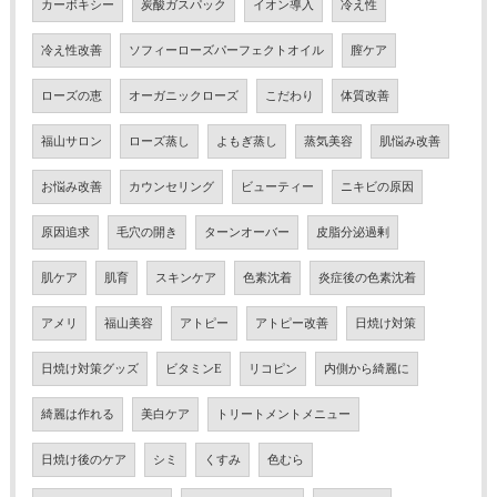
カーボキシー
炭酸ガスパック
イオン導入
冷え性
冷え性改善
ソフィーローズパーフェクトオイル
膣ケア
ローズの恵
オーガニックローズ
こだわり
体質改善
福山サロン
ローズ蒸し
よもぎ蒸し
蒸気美容
肌悩み改善
お悩み改善
カウンセリング
ビューティー
ニキビの原因
原因追求
毛穴の開き
ターンオーバー
皮脂分泌過剰
肌ケア
肌育
スキンケア
色素沈着
炎症後の色素沈着
アメリ
福山美容
アトピー
アトピー改善
日焼け対策
日焼け対策グッズ
ビタミンE
リコピン
内側から綺麗に
綺麗は作れる
美白ケア
トリートメントメニュー
日焼け後のケア
シミ
くすみ
色むら