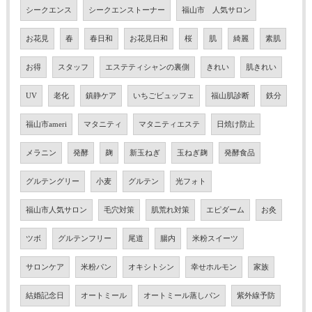
シークエンス
シークエンストーナー
福山市 人気サロン
お花見
春
春日和
お花見日和
桜
肌
綺麗
素肌
お得
スタッフ
エステティシャンの裏側
きれい
肌きれい
UV
老化
鎮静ケア
いちごビュッフェ
福山肌診断
鉄分
福山市ameri
マタニティ
マタニティエステ
日焼け防止
メラニン
発酵
麹
新玉ねぎ
玉ねぎ麹
発酵食品
グルテングリー
小麦
グルテン
光フォト
福山市人気サロン
毛穴対策
肌荒れ対策
エピダーム
お灸
ツボ
グルテンフリー
尾道
腸内
米粉スイーツ
サロンケア
米粉パン
オキシトシン
幸せホルモン
家族
結婚記念日
オートミール
オートミール蒸しパン
紫外線予防