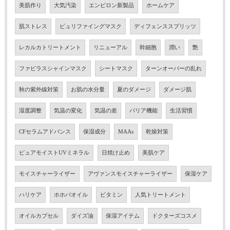
美肌作り
大気汚染
エンビロン新製品
ホームケア
肌ストレス
ピュリファイングマスク
ディフェンススプリッツ
レカルカトリートメント
リニューアル
幹細胞
潤い
艶
ファビラスシャインマスク
シートマスク
ターンオーバーの乱れ
秋の紫外線対策
お肌の水分量
夏のダメージ
ダメージ肌
湿度調整
気温の変化
気温の差
バリア機能
生活習慣
CFセラムアドバンス
保湿成分
MAAs
乾燥対策
ピュアモイストUVミネラル
日焼け止め
美肌ケア
モイスチャーライザー
アヴァンスモイスチャーライザー
保湿ケア
ハリケア
ホホバオイル
ビタミン
人気トリートメント
オイルカプセル
ダイズ油
保湿アイテム
ドクターズコスメ