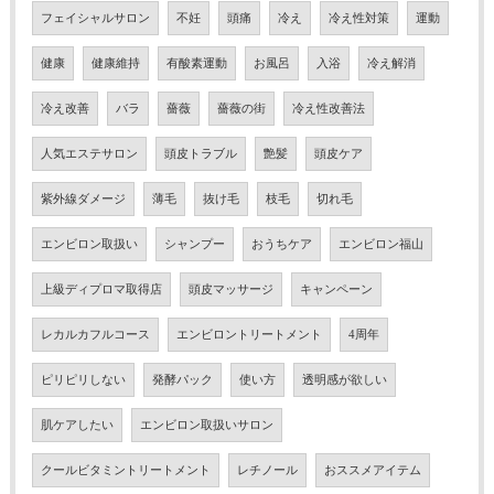
フェイシャルサロン
不妊
頭痛
冷え
冷え性対策
運動
健康
健康維持
有酸素運動
お風呂
入浴
冷え解消
冷え改善
バラ
薔薇
薔薇の街
冷え性改善法
人気エステサロン
頭皮トラブル
艶髪
頭皮ケア
紫外線ダメージ
薄毛
抜け毛
枝毛
切れ毛
エンビロン取扱い
シャンプー
おうちケア
エンビロン福山
上級ディプロマ取得店
頭皮マッサージ
キャンペーン
レカルカフルコース
エンビロントリートメント
4周年
ピリピリしない
発酵パック
使い方
透明感が欲しい
肌ケアしたい
エンビロン取扱いサロン
クールビタミントリートメント
レチノール
おススメアイテム