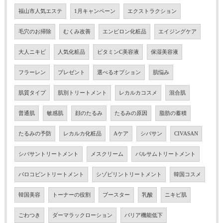
福山市人気エステ
1月キャンペーン
エクストラクション
毛穴のお掃除
むくみ改善
エンビロン化粧品
エイジングケア
大人ニキビ
人気化粧品
ビタミンC美容液
保湿美容液
フラーレン
プレゼント
選べるオプション
肌悩み
肌質タイプ
肌別トリートメント
レカルカコスメ
混合肌
普通肌
敏感肌
顔のたるみ
たるみの原因
脂肪の蓄積
たるみの予防
レカルカ化粧品
Aケア
シバサン
CIVASAN
シバサントリートメント
メスクリーム
バルサムトリートメント
バロコビントリートメント
シゾピリントリートメント
韓国コスメ
韓国美容
トーナーの役割
ブースター
乳酸
ニキビ肌
ごわつき
ダーマラックローション
バリア機能低下