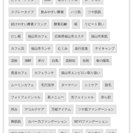
スプレータイプ
飲みやすい酵素
ハリ肌
ツヤ肌肌
続けやすい酵素ドリンク
酵素石鹸
糀
リピート買い
だし糀
福山市カフェ
広島県福山市エステ
福山市美肌
カフェ活
福山市ランチ
むくみ
血行促進
デイキャンプ
花粉
湖畔
釣り
白鳥
花粉症
自然
春の陽気
尾道カフェ
カフェランチ
福山市エンビロン取り扱い
ムーミンカフェ
毛穴洗浄
ダーマペン
シミケア
脱毛
フォトフェイシャル
新メニュー
光フェイシャル
赤ら顔
痒み
デコルテケア
万能アイテム
ツヤ肌ファンデーション
陶肌肌
カバー力ファンデーション
REVIファンデーション