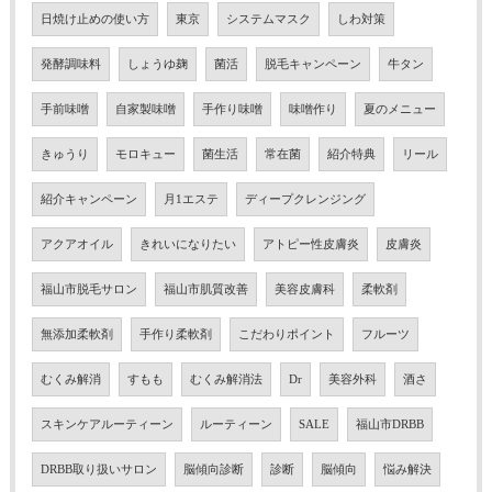
日焼け止めの使い方
東京
システムマスク
しわ対策
発酵調味料
しょうゆ麹
菌活
脱毛キャンペーン
牛タン
手前味噌
自家製味噌
手作り味噌
味噌作り
夏のメニュー
きゅうり
モロキュー
菌生活
常在菌
紹介特典
リール
紹介キャンペーン
月1エステ
ディープクレンジング
アクアオイル
きれいになりたい
アトピー性皮膚炎
皮膚炎
福山市脱毛サロン
福山市肌質改善
美容皮膚科
柔軟剤
無添加柔軟剤
手作り柔軟剤
こだわりポイント
フルーツ
むくみ解消
すもも
むくみ解消法
Dr
美容外科
酒さ
スキンケアルーティーン
ルーティーン
SALE
福山市DRBB
DRBB取り扱いサロン
脳傾向診断
診断
脳傾向
悩み解決