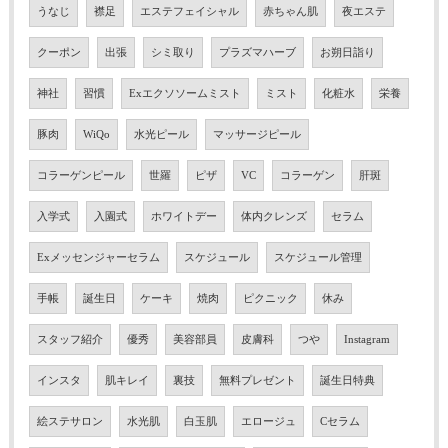
うなじ
襟足
エステフェイシャル
赤ちゃん肌
夜エステ
クーポン
出張
シミ取り
プラズマハーブ
お朔日詣り
神社
習慣
Exエクソソームミスト
ミスト
化粧水
栄養
豚肉
WiQo
水光ピール
マッサージピール
コラーゲンピール
世羅
ピザ
VC
コラーゲン
肝斑
入学式
入園式
ホワイトデー
体内クレンズ
セラム
Exメッセンジャーセラム
スケジュール
スケジュール管理
手帳
誕生日
ケーキ
焼肉
ピクニック
休み
スタッフ紹介
優秀
美容部員
皮膚科
つや
Instagram
インスタ
肌キレイ
裏技
無料プレゼント
誕生日特典
絵ステサロン
水光肌
白玉肌
エロージュ
Cセラム