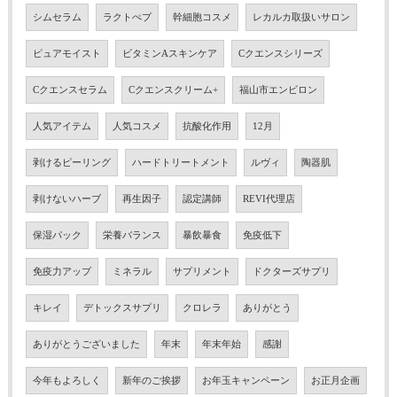
シムセラム
ラクトぺプ
幹細胞コスメ
レカルカ取扱いサロン
ピュアモイスト
ビタミンAスキンケア
Cクエンスシリーズ
Cクエンスセラム
Cクエンスクリーム+
福山市エンビロン
人気アイテム
人気コスメ
抗酸化作用
12月
剥けるピーリング
ハードトリートメント
ルヴィ
陶器肌
剥けないハーブ
再生因子
認定講師
REVI代理店
保湿パック
栄養バランス
暴飲暴食
免疫低下
免疫力アップ
ミネラル
サプリメント
ドクターズサプリ
キレイ
デトックスサプリ
クロレラ
ありがとう
ありがとうございました
年末
年末年始
感謝
今年もよろしく
新年のご挨拶
お年玉キャンペーン
お正月企画