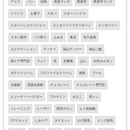
アイス
パン
向島
尾道ランチ
尾道市
尾道市ランチ
ドリンク
お菓子
スタバ
スターバックス
スターバックスコーヒー
ストロベリーフラペチーノ
ストロベリー
スタバ新作
バラ祭り
よみせ
夜店
毛穴改善
エステティシャン
ディナー
福山ディナー
福山ご飯
肌ケア専門店
フォト
光
生酵素
ばら
女性ホルモン
ボディクリーム
プロファイルクリーム
徳島
プール
水族館
四国水族館
チョコレート
チョコレート専門店
ビューティーパウダー
プロテイン
きなこ
筋トレ
トレーニング
レーザー
脱毛サロン
ヒト幹細胞
CYリキッド
しみケア
ダイエット
ひげ脱毛
メンズ脱毛