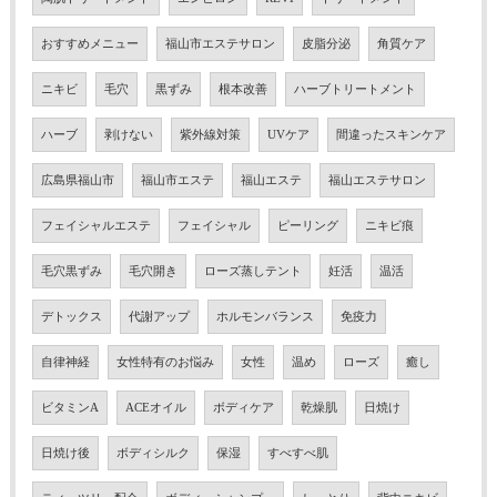
おすすめメニュー
福山市エステサロン
皮脂分泌
角質ケア
ニキビ
毛穴
黒ずみ
根本改善
ハーブトリートメント
ハーブ
剥けない
紫外線対策
UVケア
間違ったスキンケア
広島県福山市
福山市エステ
福山エステ
福山エステサロン
フェイシャルエステ
フェイシャル
ピーリング
ニキビ痕
毛穴黒ずみ
毛穴開き
ローズ蒸しテント
妊活
温活
デトックス
代謝アップ
ホルモンバランス
免疫力
自律神経
女性特有のお悩み
女性
温め
ローズ
癒し
ビタミンA
ACEオイル
ボディケア
乾燥肌
日焼け
日焼け後
ボディシルク
保湿
すべすべ肌