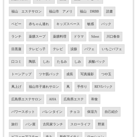
福山 エステサロン
福山市 アメリ
福山 DRBB
読書
ベビー
赤ちゃん連れ
キッズスペース
敏感
パック
ランチ
薬膳スープ
薬膳料理
ドラマ
Silent
川口春奈
目黒蓮
テレビっ子
テレビ
涙腺
パフェ
いちごパフェ
口コミ
陶肌
しわ
たるみ
しみ
炭酸パック
トーンアップ
ツヤ肌パック
成長
写真撮影
つや玉
凧上げ
福山市子連れサロン
凧
手作り
REVIパック
広島県エステサロン
AHA
広島県エステ
和食
パワースポット
バレンタイン
チョコ
保湿力
自己紹介
旅行
パン屋
古民家ランチ
スローライフ
野菜
ビフォーアフター
赤み
新作アイテム
ローション