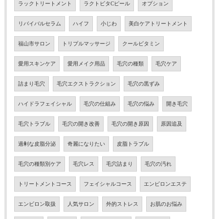
ラックトリートメント
ラクトビタCピール
オプション
リバイバルセラム
ハイフ
小じわ
美白ケアトリートメント
福山市サロン
トリプルマッサージ
クールビタミン
愛用スキンケア
愛用メイク用品
毛穴の種類
毛穴ケア
詰まり毛穴
毛穴エクストラクション
毛穴の黒ずみ
ハイドラフェイシャル
毛穴の仕組み
毛穴の悩み
開き毛穴
毛穴トラブル
毛穴の開き改善
毛穴の開き原因
原因追及
過剰な皮脂分泌
奇麗になりたい
皮脂トラブル
毛穴の種類別ケア
毛穴レス
毛穴詰まり
毛穴の汚れ
トリートメントコース
フェイシャルコース
エンビロンエステ
エンビロン取扱
人気サロン
外的ストレス
お肌のお悩み