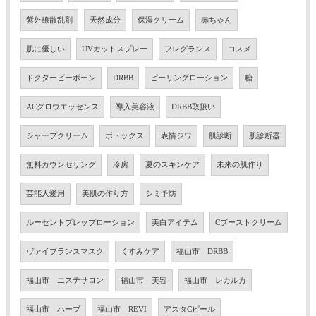
紫外線散乱剤
天然成分
保湿クリーム
赤ちゃん
肌に優しい
UVカットスプレー
フレグランス
コスメ
ドクタービーボーン
DRBB
ピーリングローション
糖
ACグロウエッセンス
導入美容液
DRBB取扱い
シャープクリーム
ボトックス
表情ジワ
肌診断
肌診断器
無料カウンセリング
冷房
夏のスキンケア
未来の肌作り
芸能人愛用
美肌の作り方
シミ予防
ルーセントプレップローション
美白アイテム
Cブーストクリーム
ヴァイブランスマスク
くすみケア
福山市 DRBB
福山市 エステサロン
福山市 美容
福山市 レカルカ
福山市 ハーブ
福山市 REVI
アスタCピール