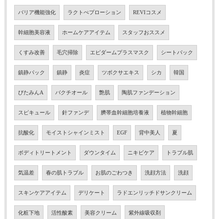
バリア機能強化
ラクトぺプローション
REVIコスメ
幹細胞美容液
ホームケアアイテム
スタッフおススメ
くすみ改善
毛穴掃除
エピダームプラスマスク
シートパック
鎮静パック
鎮静
炎症
ツボクサエキス
シカ
韓国
びたみんA
バクチオール
艶肌
陶肌ファンデーション
スピキュール
針ファンデ
臍帯血幹細胞培養液
植物幹細胞
抗酸化
モイストシャインミスト
EGF
背中美人
夏
ボディトリートメント
ダウンタイム
ニキビケア
トラブル肌
気温差
春の肌トラブル
お肌のごわつき
洗顔方法
洗顔
スキンケアアイテム
デリケート
ラドエンリッチドサンクリーム
化粧下地
活性酸素
美容クリーム
紫外線吸収剤