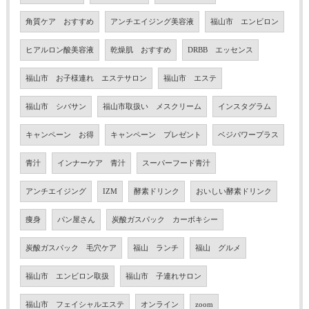
角質ケア おすすめ
アンチエイジング美容液
福山市 エンビロン
ヒアルロン酸美容液
乾燥肌 おすすめ
DRBB エッセンス
福山市 お子様連れ エステサロン
福山市 エステ
福山市 シバサン
福山市取扱い メスクリーム
インスタグラム
キャンペーン お得
キャンペーン プレゼント
ベジパワープラス
青汁
インナーケア 青汁
スーパーフード青汁
アンチエイジング
IZM
酵素ドリンク
おいしい酵素ドリンク
痩身
パン屋さん
炭酸ガスパック カーボキシー
炭酸ガスパック 毛穴ケア
福山 ランチ
福山 グルメ
福山市 エンビロン取扱
福山市 子連れサロン
福山市 フェイシャルエステ
オンライン
zoom