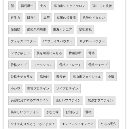
脳
福利厚生
七夕
福山市シミケアサロン
福山 シミ改善
再生力
肌再生
豆苗
豆苗の栄養価
抗酸化ビタミン
愛知県
愛知県岡崎市
東海オンエア
聖地巡礼
フェイスパウダー
CYフェイスパウダー
ザグローパウダー
ツヤが欲しい
肌を綺麗にみせる
骨格診断
骨格
骨格タイプ
ファッション
骨格ストレート
骨格ウェーブ
骨格ナチュラル
垢抜け
着痩せ
福山市フェイシャル
小皺
小シワ
美容プロテイン
ソイプロテイン
美容におすすめプロテイン
優しいプロテイン
無添加プロテイン
美味しいプロテイン
きなこ味
お知らせ
退職
今までありがとうございます！
エンビロンスキンケア
たるみ毛穴