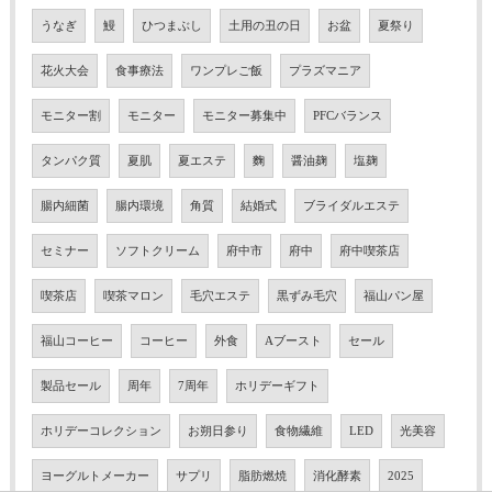
うなぎ
鰻
ひつまぶし
土用の丑の日
お盆
夏祭り
花火大会
食事療法
ワンプレご飯
プラズマニア
モニター割
モニター
モニター募集中
PFCバランス
タンパク質
夏肌
夏エステ
麴
醤油麹
塩麹
腸内細菌
腸内環境
角質
結婚式
ブライダルエステ
セミナー
ソフトクリーム
府中市
府中
府中喫茶店
喫茶店
喫茶マロン
毛穴エステ
黒ずみ毛穴
福山パン屋
福山コーヒー
コーヒー
外食
Aブースト
セール
製品セール
周年
7周年
ホリデーギフト
ホリデーコレクション
お朔日参り
食物繊維
LED
光美容
ヨーグルトメーカー
サプリ
脂肪燃焼
消化酵素
2025