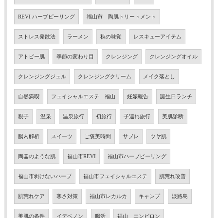
REVI ハーブピーリング
福山市 陶肌トリートメント
ストレス発散法
ラーメン
秋の味覚
レスキューアイテム
アトピー肌
季節の変わり目
クレンジング
クレンジングオイル
クレンジングジェル
クレンジングクリーム
メイク落とし
自然満喫
フェイシャルエステ 福山
妊娠報告
誕生日ランチ
親子
温泉
温泉旅行
初旅行
子連れ旅行
美肌診断
腸内解析
スイーツ
ご褒美時間
サブレ
ツヤ肌
陶器のような肌
福山市REVI
福山市ハーブピーリング
福山市剥けないハーブ
福山市フェイシャルエステ
肌荒れ改善
肌荒れケア
寒さ対策
福山市レカルカ
キャンプ
淡路島
美肌の条件
イデベノン
腸活
福山 エンビロン