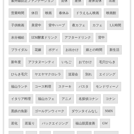
紫外線防止ファンデーション
育休
産休
産休育休
出産
営業時間
休日
映画
春休み
ドラえもん映画
映画館
子供映画
美背中
背中ハーブ
夜カフェ
カフェ
1人時間
水分補給
IZM酵素ドリンク
アフタードリンク
背中
ブライダル
花嫁
ボディ
お出かけ
娘との時間
新生活
新年度
アフタヌーンティ
いちご
おでかけ
毛穴ひらき
ひらき毛穴
ヤエヤマクロレラ
送迎会
別れ
エイジング
福山ランチ
コース料理
ステーキ
パスタ
モンドヴィーノ
イタリア料理
福山カフェ
アニメ
名探偵コナン
コナン
黒鉄の魚影
ゴールデンウィーク
ダウンタイムなし
NMN
若化
若返り
バックエイジング
福山肌質改善
GW