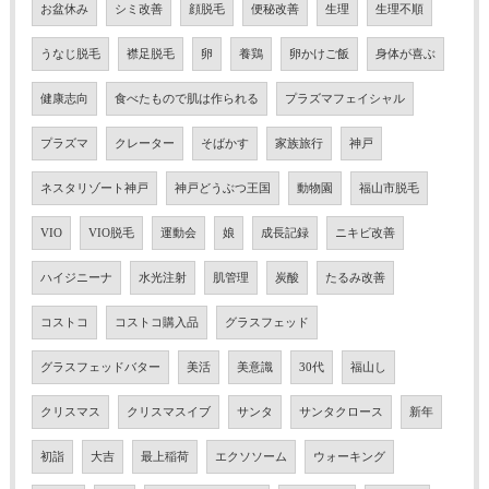
お盆休み
シミ改善
顔脱毛
便秘改善
生理
生理不順
うなじ脱毛
襟足脱毛
卵
養鶏
卵かけご飯
身体が喜ぶ
健康志向
食べたもので肌は作られる
プラズマフェイシャル
プラズマ
クレーター
そばかす
家族旅行
神戸
ネスタリゾート神戸
神戸どうぶつ王国
動物園
福山市脱毛
VIO
VIO脱毛
運動会
娘
成長記録
ニキビ改善
ハイジニーナ
水光注射
肌管理
炭酸
たるみ改善
コストコ
コストコ購入品
グラスフェッド
グラスフェッドバター
美活
美意識
30代
福山し
クリスマス
クリスマスイブ
サンタ
サンタクロース
新年
初詣
大吉
最上稲荷
エクソソーム
ウォーキング