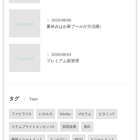
2026/08/06
夏休みはお家プールが大活躍♪
2026/08/03
プレミアム肌管理
タグ
Tags
ファビラスA
レカルカ
lekarka
cfセラム
ビタミンC
ステムブライトエッセンスL
肌質改善
美白
陶肌トリートメント
エンビロン
REVI
トリートメント