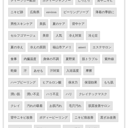
ティーツリー配合
ボディーシャンプー
しっとり
背中ニキビ
ニキビ跡
広島県
environ
ピーリングソープ
薄着の季節に
男性スキンケア
美肌
夏のケア
背中ケア
セルフゴマージュ
美容
人気
冷え対策
冷え症
夏の冷え
冷えの原因
福山市アメリ
ameri
エステサロン
食事
内臓温度
身体の不調
夏野菜
肌トラブル
紫外線
乾燥
汗
あせも
汗対策
入浴温度
摩擦
ハーブピーリング
ヒアルロン酸
保水力
保湿効果
もち肌
潤い肌
潤い不足
ハリ不足
ハリ
クレイテックマスク
クレイ
汚れの吸着
お肌汚れ
毛穴汚れ
肌質改善サロン
背中ニキビ改善
ボディーピーリング
ニキビ痕改善
黒ずみ改善