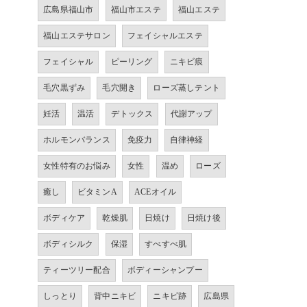
広島県福山市
福山市エステ
福山エステ
福山エステサロン
フェイシャルエステ
フェイシャル
ピーリング
ニキビ痕
毛穴黒ずみ
毛穴開き
ローズ蒸しテント
妊活
温活
デトックス
代謝アップ
ホルモンバランス
免疫力
自律神経
女性特有のお悩み
女性
温め
ローズ
癒し
ビタミンA
ACEオイル
ボディケア
乾燥肌
日焼け
日焼け後
ボディシルク
保湿
すべすべ肌
ティーツリー配合
ボディーシャンプー
しっとり
背中ニキビ
ニキビ跡
広島県