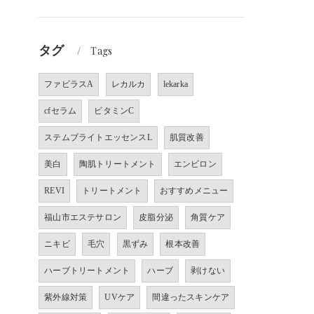
タグ
Tags
ファビラスA
レカルカ
lekarka
cfセラム
ビタミンC
ステムブライトエッセンスL
肌質改善
美白
陶肌トリートメント
エンビロン
REVI
トリートメント
おすすめメニュー
福山市エステサロン
皮脂分泌
角質ケア
ニキビ
毛穴
黒ずみ
根本改善
ハーブトリートメント
ハーブ
剥けない
紫外線対策
UVケア
間違ったスキンケア