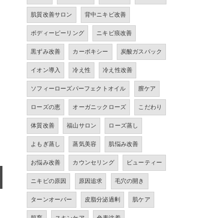
肌質改善サロン
背中ニキビ改善
ボディーピーリング
ニキビ痕改善
黒ずみ改善
カーボキシー
炭酸ガスパック
イオン導入
冷え性
冷え性改善
ソフィーローズパーフェクトオイル
膣ケア
ローズの恵
オーガニックローズ
こだわり
体質改善
福山サロン
ローズ蒸し
よもぎ蒸し
蒸気美容
肌悩み改善
お悩み改善
カウンセリング
ビューティー
ニキビの原因
原因追求
毛穴の開き
ターンオーバー
皮脂分泌過剰
肌ケア