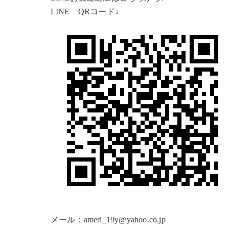
LINE QRコード↓
メール：ameri_19y@yahoo.co.jp