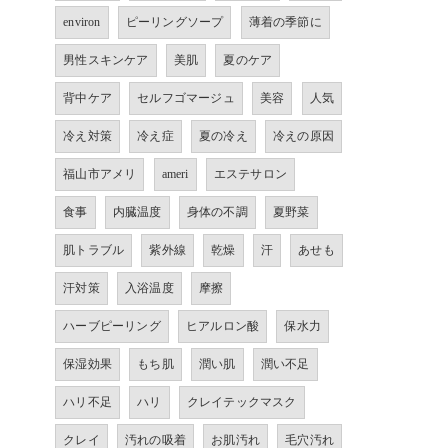
environ
ピーリングソープ
薄着の季節に
男性スキンケア
美肌
夏のケア
背中ケア
セルフゴマージュ
美容
人気
冷え対策
冷え症
夏の冷え
冷えの原因
福山市アメリ
ameri
エステサロン
食事
内臓温度
身体の不調
夏野菜
肌トラブル
紫外線
乾燥
汗
あせも
汗対策
入浴温度
摩擦
ハーブピーリング
ヒアルロン酸
保水力
保湿効果
もち肌
潤い肌
潤い不足
ハリ不足
ハリ
クレイテックマスク
クレイ
汚れの吸着
お肌汚れ
毛穴汚れ