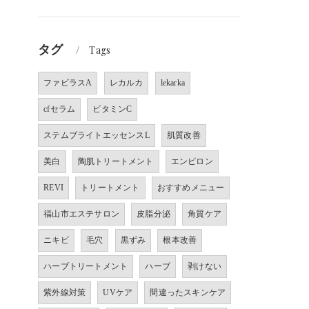
タグ
Tags
ファビラスA
レカルカ
lekarka
cfセラム
ビタミンC
ステムブライトエッセンスL
肌質改善
美白
陶肌トリートメント
エンビロン
REVI
トリートメント
おすすめメニュー
福山市エステサロン
皮脂分泌
角質ケア
ニキビ
毛穴
黒ずみ
根本改善
ハーブトリートメント
ハーブ
剥けない
紫外線対策
UVケア
間違ったスキンケア