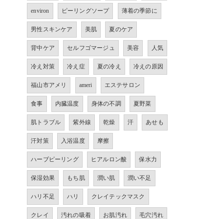
environ
ピーリングソープ
薄着の季節に
男性スキンケア
美肌
夏のケア
背中ケア
セルフゴマージュ
美容
人気
冷え対策
冷え症
夏の冷え
冷えの原因
福山市アメリ
ameri
エステサロン
食事
内臓温度
身体の不調
夏野菜
肌トラブル
紫外線
乾燥
汗
あせも
汗対策
入浴温度
摩擦
ハーブピーリング
ヒアルロン酸
保水力
保湿効果
もち肌
潤い肌
潤い不足
ハリ不足
ハリ
クレイテックマスク
クレイ
汚れの吸着
お肌汚れ
毛穴汚れ