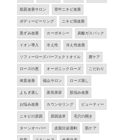
肌質改善サロン
背中ニキビ改善
ボディーピーリング
ニキビ痕改善
黒ずみ改善
カーボキシー
炭酸ガスパック
イオン導入
冷え性
冷え性改善
ソフィーローズパーフェクトオイル
膣ケア
ローズの恵
オーガニックローズ
こだわり
体質改善
福山サロン
ローズ蒸し
よもぎ蒸し
蒸気美容
肌悩み改善
お悩み改善
カウンセリング
ビューティー
ニキビの原因
原因追求
毛穴の開き
ターンオーバー
皮脂分泌過剰
肌ケア