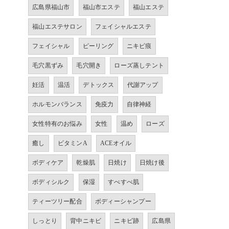
広島県福山市
福山市エステ
福山エステ
福山エステサロン
フェイシャルエステ
フェイシャル
ピーリング
ニキビ痕
毛穴黒ずみ
毛穴開き
ローズ蒸しテント
妊活
温活
デトックス
代謝アップ
ホルモンバランス
免疫力
自律神経
女性特有のお悩み
女性
温め
ローズ
癒し
ビタミンA
ACEオイル
ボディケア
乾燥肌
日焼け
日焼け後
ボディシルク
保湿
すべすべ肌
ティーツリー配合
ボディーシャンプー
しっとり
背中ニキビ
ニキビ跡
広島県