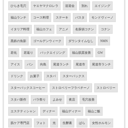
ひらき毛穴
ヤエヤマクロレラ
送迎会
別れ
エイジング
福山ランチ
コース料理
ステーキ
パスタ
モンドヴィーノ
イタリア料理
福山カフェ
アニメ
名探偵コナン
コナン
黒鉄の魚影
ゴールデンウィーク
ダウンタイムなし
NMN
若化
若返り
バックエイジング
福山肌質改善
GW
アイス
パン
向島
尾道ランチ
尾道市
尾道市ランチ
ドリンク
お菓子
スタバ
スターバックス
スターバックスコーヒー
ストロベリーフラペチーノ
ストロベリー
スタバ新作
バラ祭り
よみせ
夜店
毛穴改善
エステティシャン
ディナー
福山ディナー
福山ご飯
肌ケア専門店
フォト
光
生酵素
ばら
女性ホルモン