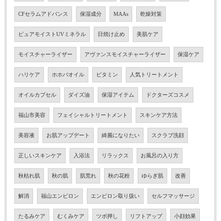
CFセラムアドバンス
保湿成分
MAAs
乾燥対策
ピュアモイストUVミネラル
日焼け止め
美肌ケア
モイスチャーライザー
アヴァンスモイスチャーライザー
保湿ケア
ハリケア
ホホバオイル
ビタミン
人気トリートメント
オイルカプセル
ダイズ油
保湿アイテム
ドクターズコスメ
福山市美容
フェイシャルトリートメント
スキンケア方法
美容液
お肌アップデート
綺麗になりたい
スクラブ洗顔
正しいスキンケア
入浴法
リラックス
お風呂の入り方
秋枯れ肌
秋の肌
肌荒れ
秋の花粉
ゆらぎ肌
改善
解消
福山エンビロン
エンビロン取り扱い
セルフマッサージ
たるみケア
むくみケア
ツボ押し
リフトアップ
小顔効果