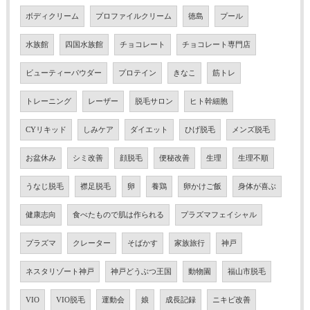
ボディクリーム
プロファイルクリーム
徳島
プール
水族館
四国水族館
チョコレート
チョコレート専門店
ビューティーパウダー
プロテイン
きなこ
筋トレ
トレーニング
レーザー
脱毛サロン
ヒト幹細胞
CYリキッド
しみケア
ダイエット
ひげ脱毛
メンズ脱毛
お盆休み
シミ改善
顔脱毛
便秘改善
生理
生理不順
うなじ脱毛
襟足脱毛
卵
養鶏
卵かけご飯
身体が喜ぶ
健康志向
食べたもので肌は作られる
プラズマフェイシャル
プラズマ
クレーター
そばかす
家族旅行
神戸
ネスタリゾート神戸
神戸どうぶつ王国
動物園
福山市脱毛
VIO
VIO脱毛
運動会
娘
成長記録
ニキビ改善