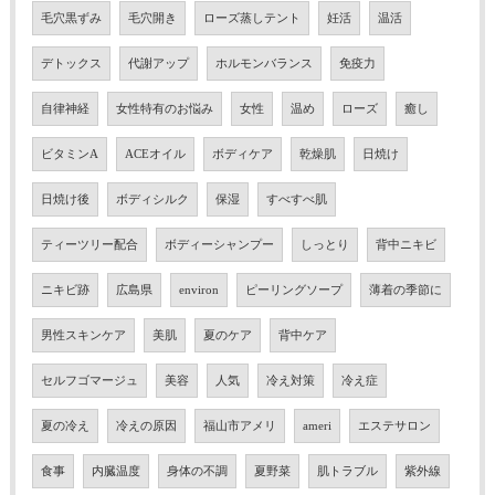
毛穴黒ずみ
毛穴開き
ローズ蒸しテント
妊活
温活
デトックス
代謝アップ
ホルモンバランス
免疫力
自律神経
女性特有のお悩み
女性
温め
ローズ
癒し
ビタミンA
ACEオイル
ボディケア
乾燥肌
日焼け
日焼け後
ボディシルク
保湿
すべすべ肌
ティーツリー配合
ボディーシャンプー
しっとり
背中ニキビ
ニキビ跡
広島県
environ
ピーリングソープ
薄着の季節に
男性スキンケア
美肌
夏のケア
背中ケア
セルフゴマージュ
美容
人気
冷え対策
冷え症
夏の冷え
冷えの原因
福山市アメリ
ameri
エステサロン
食事
内臓温度
身体の不調
夏野菜
肌トラブル
紫外線