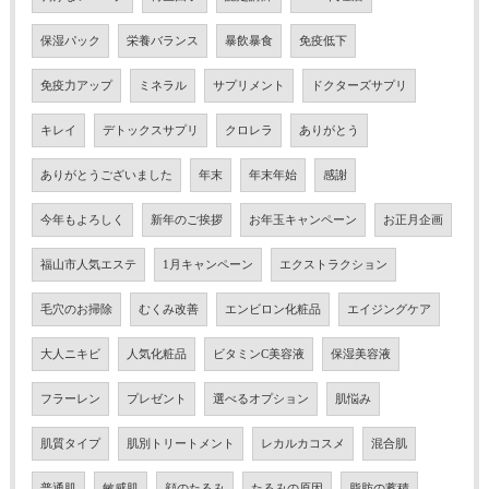
保湿パック
栄養バランス
暴飲暴食
免疫低下
免疫力アップ
ミネラル
サプリメント
ドクターズサプリ
キレイ
デトックスサプリ
クロレラ
ありがとう
ありがとうございました
年末
年末年始
感謝
今年もよろしく
新年のご挨拶
お年玉キャンペーン
お正月企画
福山市人気エステ
1月キャンペーン
エクストラクション
毛穴のお掃除
むくみ改善
エンビロン化粧品
エイジングケア
大人ニキビ
人気化粧品
ビタミンC美容液
保湿美容液
フラーレン
プレゼント
選べるオプション
肌悩み
肌質タイプ
肌別トリートメント
レカルカコスメ
混合肌
普通肌
敏感肌
顔のたるみ
たるみの原因
脂肪の蓄積