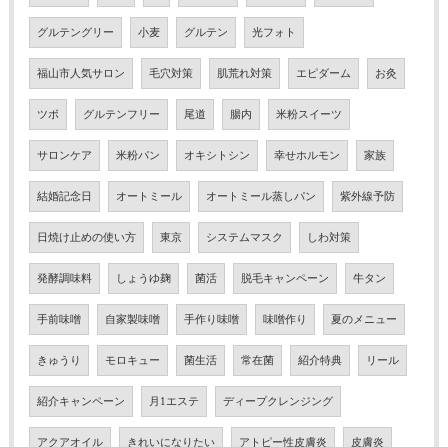
グルテングリー
小麦
グルテン
光フォト
福山市人気サロン
毛穴対策
肌荒れ対策
エピダーム
お灸
ツボ
グルテンフリー
尾道
腸内
米粉スイーツ
サロンケア
米粉パン
オキシトシン
幸せホルモン
家族
結婚記念日
オートミール
オートミール蒸しパン
紫外線予防
日焼け止めの使い方
東京
システムマスク
しわ対策
発酵調味料
しょうゆ麹
菌活
脱毛キャンペーン
牛タン
手前味噌
自家製味噌
手作り味噌
味噌作り
夏のメニュー
きゅうり
モロキュー
菌生活
常在菌
紹介特典
リール
紹介キャンペーン
月1エステ
ディープクレンジング
アクアオイル
きれいになりたい
アトピー性皮膚炎
皮膚炎