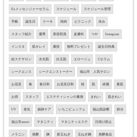
Exメッセンジャーセラム
スケジュール
スケジュール管理
手帳
誕生日
ケーキ
焼肉
ピクニック
休み
スタッフ紹介
優秀
美容部員
皮膚科
つや
Instagram
インスタ
肌キレイ
裏技
無料プレゼント
誕生日特典
絵ステサロン
水光肌
白玉肌
エロージュ
Cセラム
シークエンス
シークエンストーナー
福山市 人気サロン
お花見
春
春日和
お花見日和
桜
肌
綺麗
素肌
お得
スタッフ
エステティシャンの裏側
きれい
肌きれい
UV
老化
鎮静ケア
いちごビュッフェ
福山肌診断
鉄分
福山市ameri
マタニティ
マタニティエステ
日焼け防止
メラニン
発酵
麹
新玉ねぎ
玉ねぎ麹
発酵食品