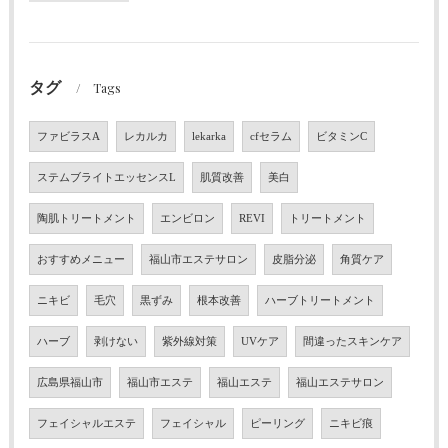
タグ
Tags
ファビラスA
レカルカ
lekarka
cfセラム
ビタミンC
ステムブライトエッセンスL
肌質改善
美白
陶肌トリートメント
エンビロン
REVI
トリートメント
おすすめメニュー
福山市エステサロン
皮脂分泌
角質ケア
ニキビ
毛穴
黒ずみ
根本改善
ハーブトリートメント
ハーブ
剥けない
紫外線対策
UVケア
間違ったスキンケア
広島県福山市
福山市エステ
福山エステ
福山エステサロン
フェイシャルエステ
フェイシャル
ピーリング
ニキビ痕