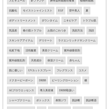
スピキュール
針ファンデ
臍帯血幹細胞培養液
植物幹細胞
抗酸化
モイストシャインミスト
EGF
背中美人
夏
ボディトリートメント
ダウンタイム
ニキビケア
トラブル肌
気温差
春の肌トラブル
お肌のごわつき
洗顔方法
洗顔
スキンケアアイテム
デリケート
ラドエンリッチドサンクリーム
化粧下地
活性酸素
美容クリーム
紫外線吸収剤
紫外線散乱剤
天然成分
保湿クリーム
赤ちゃん
肌に優しい
UVカットスプレー
フレグランス
コスメ
ドクタービーボーン
DRBB
ピーリングローション
糖
ACグロウエッセンス
導入美容液
DRBB取扱い
シャープクリーム
ボトックス
表情ジワ
肌診断
肌診断器