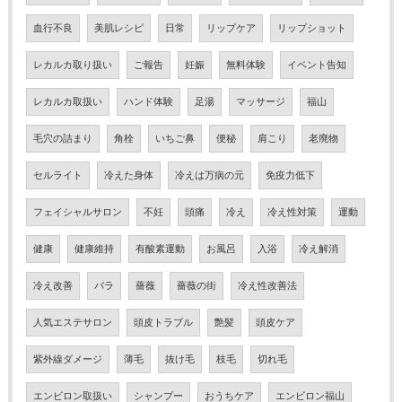
血行不良
美肌レシピ
日常
リップケア
リップショット
レカルカ取り扱い
ご報告
妊娠
無料体験
イベント告知
レカルカ取扱い
ハンド体験
足湯
マッサージ
福山
毛穴の詰まり
角栓
いちご鼻
便秘
肩こり
老廃物
セルライト
冷えた身体
冷えは万病の元
免疫力低下
フェイシャルサロン
不妊
頭痛
冷え
冷え性対策
運動
健康
健康維持
有酸素運動
お風呂
入浴
冷え解消
冷え改善
バラ
薔薇
薔薇の街
冷え性改善法
人気エステサロン
頭皮トラブル
艶髪
頭皮ケア
紫外線ダメージ
薄毛
抜け毛
枝毛
切れ毛
エンビロン取扱い
シャンプー
おうちケア
エンビロン福山