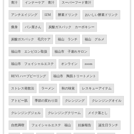
青汁
インナーケア 青汁
スーパーフード青汁
アンチエイジング
IZM
酵素ドリンク
おいしい酵素ドリンク
痩身
パン屋さん
炭酸ガスパック カーボキシー
炭酸ガスパック 毛穴ケア
福山 ランチ
福山 グルメ
福山市 エンビロン取扱
福山市 子連れサロン
福山市 フェイシャルエステ
オンライン
zoom
REVI ハーブピーリング
福山市 陶肌トリートメント
ストレス発散法
ラーメン
秋の味覚
レスキューアイテム
アトピー肌
季節の変わり目
クレンジング
クレンジングオイル
クレンジングジェル
クレンジングクリーム
メイク落とし
自然満喫
フェイシャルエステ 福山
妊娠報告
誕生日ランチ