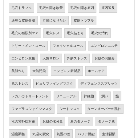
毛穴トラブル
毛穴の開き改善
毛穴の開き原因
原因追及
過剰な皮脂分泌
奇麗になりたい
皮脂トラブル
毛穴の種類別ケア
毛穴レス
毛穴詰まり
毛穴の汚れ
トリートメントコース
フェイシャルコース
エンビロンエステ
エンビロン取扱
人気サロン
外的ストレス
お肌のお悩み
美肌作り
大気汚染
エンビロン新製品
ホームケア
肌ストレス
ピュリファイングマスク
ディフェンススプリッツ
レカルカトリートメント
リニューアル
幹細胞
潤い
艶
ファビラスシャインマスク
シートマスク
ターンオーバーの乱れ
秋の紫外線対策
お肌の水分量
夏のダメージ
ダメージ肌
湿度調整
気温の変化
気温の差
バリア機能
生活習慣