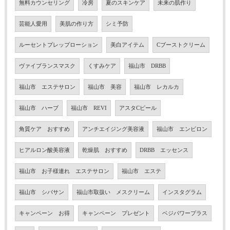
無料カウンセリング
冷房
夏のスキンケア
未来の肌作り
芸能人愛用
美肌の作り方
シミ予防
ルーセントプレップローション
美白アイテム
Cブーストクリーム
ヴァイブランスマスク
くすみケア
福山市 DRBB
福山市 エステサロン
福山市 美容
福山市 レカルカ
福山市 ハーブ
福山市 REVI
アスタCピール
角質ケア おすすめ
アンチエイジング美容液
福山市 エンビロン
ヒアルロン酸美容液
乾燥肌 おすすめ
DRBB エッセンス
福山市 お子様連れ エステサロン
福山市 エステ
福山市 シバサン
福山市取扱い メスクリーム
インスタグラム
キャンペーン お得
キャンペーン プレゼント
ベジパワープラス