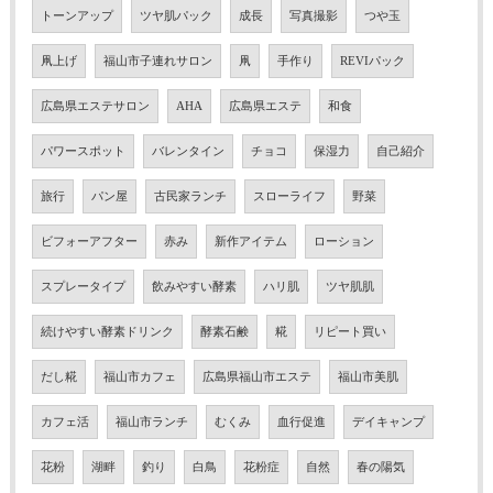
トーンアップ
ツヤ肌パック
成長
写真撮影
つや玉
凧上げ
福山市子連れサロン
凧
手作り
REVIパック
広島県エステサロン
AHA
広島県エステ
和食
パワースポット
バレンタイン
チョコ
保湿力
自己紹介
旅行
パン屋
古民家ランチ
スローライフ
野菜
ビフォーアフター
赤み
新作アイテム
ローション
スプレータイプ
飲みやすい酵素
ハリ肌
ツヤ肌肌
続けやすい酵素ドリンク
酵素石鹸
糀
リピート買い
だし糀
福山市カフェ
広島県福山市エステ
福山市美肌
カフェ活
福山市ランチ
むくみ
血行促進
デイキャンプ
花粉
湖畔
釣り
白鳥
花粉症
自然
春の陽気