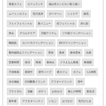
尾道カフェ
カフェランチ
福山市エンビロン取り扱い
ムーミンカフェ
毛穴洗浄
ダーマペン
シミケア
脱毛
フォトフェイシャル
新メニュー
光フェイシャル
赤ら顔
痒み
デコルテケア
万能アイテム
ツヤ肌ファンデーション
陶肌肌
カバー力ファンデーション
REVIファンデーション
紫外線防止ファンデーション
育休
産休
産休育休
出産
営業時間
休日
映画
春休み
ドラえもん映画
映画館
子供映画
美背中
背中ハーブ
夜カフェ
カフェ
1人時間
水分補給
IZM酵素ドリンク
アフタードリンク
背中
ブライダル
花嫁
ボディ
お出かけ
娘との時間
新生活
新年度
アフタヌーンティ
いちご
おでかけ
毛穴ひらき