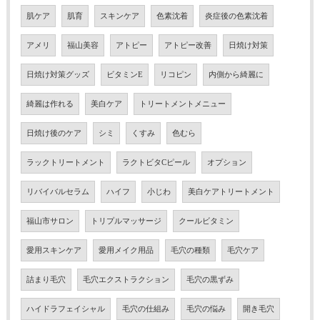
肌ケア
肌育
スキンケア
色素沈着
炎症後の色素沈着
アメリ
福山美容
アトピー
アトピー改善
日焼け対策
日焼け対策グッズ
ビタミンE
リコピン
内側から綺麗に
綺麗は作れる
美白ケア
トリートメントメニュー
日焼け後のケア
シミ
くすみ
色むら
ラックトリートメント
ラクトビタCピール
オプション
リバイバルセラム
ハイフ
小じわ
美白ケアトリートメント
福山市サロン
トリプルマッサージ
クールビタミン
愛用スキンケア
愛用メイク用品
毛穴の種類
毛穴ケア
詰まり毛穴
毛穴エクストラクション
毛穴の黒ずみ
ハイドラフェイシャル
毛穴の仕組み
毛穴の悩み
開き毛穴