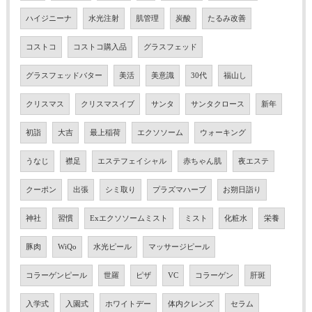
ハイジニーナ
水光注射
肌管理
炭酸
たるみ改善
コストコ
コストコ購入品
グラスフェッド
グラスフェッドバター
美活
美意識
30代
福山し
クリスマス
クリスマスイブ
サンタ
サンタクロース
新年
初詣
大吉
最上稲荷
エクソソーム
ウォーキング
うなじ
襟足
エステフェイシャル
赤ちゃん肌
夜エステ
クーポン
出張
シミ取り
プラズマハーブ
お朔日詣り
神社
習慣
Exエクソソームミスト
ミスト
化粧水
栄養
豚肉
WiQo
水光ピール
マッサージピール
コラーゲンピール
世羅
ピザ
VC
コラーゲン
肝斑
入学式
入園式
ホワイトデー
体内クレンズ
セラム