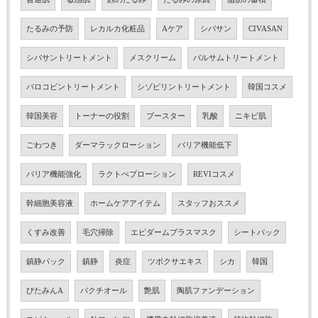
たるみの予防
レカルカ化粧品
Aケア
シバサン
CIVASAN
シバサントリートメント
メスクリーム
バルサムトリートメント
バロコビントリートメント
シゾピリントリートメント
韓国コスメ
韓国美容
トーナーの役割
ブースター
乳酸
ニキビ肌
ごわつき
ダーマラックローション
バリア機能低下
バリア機能強化
ラクトぺプローション
REVIコスメ
幹細胞美容液
ホームケアアイテム
スタッフおススメ
くすみ改善
毛穴掃除
エピダームプラスマスク
シートパック
鎮静パック
鎮静
炎症
ツボクサエキス
シカ
韓国
びたみんA
バクチオール
艶肌
陶肌ファンデーション