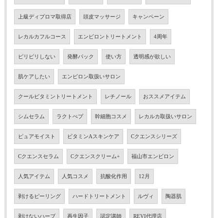
上級ディプロマ取得店
頭皮マッサージ
キャンペーン
レカルカフルコース
エンビロントリートメント
4周年
ピリピリしない
発酵パック
使い方
透明感が欲しい
肌ケアしたい
エンビロン取扱いサロン
クールビタミントリートメント
レチノール
おススメアイテム
シムセラム
ラクトぺプ
幹細胞コスメ
レカルカ取扱いサロン
ピュアモイスト
ビタミンAスキンケア
Cクエンスシリーズ
Cクエンスセラム
Cクエンスクリーム+
福山市エンビロン
人気アイテム
人気コスメ
抗酸化作用
12月
剥けるピーリング
ハードトリートメント
ルヴィ
陶器肌
剥けないハーブ
再生因子
認定講師
REVI代理店