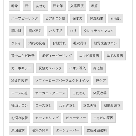
乾燥
汗
あせも
汗対策
入浴温度
摩擦
ハーブピーリング
ヒアルロン酸
保水力
保湿効果
もち肌
潤い肌
潤い不足
ハリ不足
ハリ
クレイテックマスク
クレイ
汚れの吸着
お肌汚れ
毛穴汚れ
肌質改善サロン
背中ニキビ改善
ボディーピーリング
ニキビ痕改善
黒ずみ改善
カーボキシー
炭酸ガスパック
イオン導入
冷え性
冷え性改善
ソフィーローズパーフェクトオイル
膣ケア
ローズの恵
オーガニックローズ
こだわり
体質改善
福山サロン
ローズ蒸し
よもぎ蒸し
蒸気美容
肌悩み改善
お悩み改善
カウンセリング
ビューティー
ニキビの原因
原因追求
毛穴の開き
ターンオーバー
皮脂分泌過剰