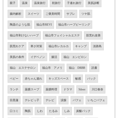
親子
温泉
温泉旅行
初旅行
子連れ旅行
美肌診断
腸内解析
スイーツ
ご褒美時間
サブレ
ツヤ肌
陶器のような肌
福山市REVI
福山市ハーブピーリング
福山市剥けないハーブ
福山市フェイシャルエステ
肌荒れ改善
肌荒れケア
寒さ対策
福山市レカルカ
キャンプ
淡路島
美肌の条件
イデベノン
腸活
福山 エンビロン
福山 エステサロン
福山市 アメリ
福山 DRBB
読書
ベビー
赤ちゃん連れ
キッズスペース
敏感
パック
ランチ
薬膳スープ
薬膳料理
ドラマ
Silent
川口春奈
目黒蓮
テレビっ子
テレビ
涙腺
パフェ
いちごパフェ
口コミ
陶肌
しわ
たるみ
しみ
炭酸パック