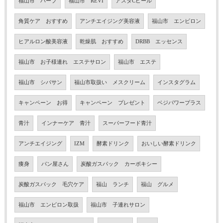
福山市 ハーブ
福山市 REVI
アスタCピール
角質ケア おすすめ
アンチエイジング美容液
福山市 エンビロン
ヒアルロン酸美容液
乾燥肌 おすすめ
DRBB エッセンス
福山市 お子様連れ エステサロン
福山市 エステ
福山市 シバサン
福山市取扱い メスクリーム
インスタグラム
キャンペーン お得
キャンペーン プレゼント
ベジパワープラス
青汁
インナーケア 青汁
スーパーフード青汁
アンチエイジング
IZM
酵素ドリンク
おいしい酵素ドリンク
痩身
パン屋さん
炭酸ガスパック カーボキシー
炭酸ガスパック 毛穴ケア
福山 ランチ
福山 グルメ
福山市 エンビロン取扱
福山市 子連れサロン