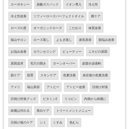
カーボキシー
炭酸ガスパック
イオン導入
冷え性
冷え性改善
ソフィーローズパーフェクトオイル
膣ケア
ローズの恵
オーガニックローズ
こだわり
体質改善
福山サロン
ローズ蒸し
よもぎ蒸し
蒸気美容
肌悩み改善
お悩み改善
カウンセリング
ビューティー
ニキビの原因
原因追求
毛穴の開き
ターンオーバー
皮脂分泌過剰
肌ケア
肌育
スキンケア
色素沈着
炎症後の色素沈着
アメリ
福山美容
アトピー
アトピー改善
日焼け対策
日焼け対策グッズ
ビタミンE
リコピン
内側から綺麗に
綺麗は作れる
美白ケア
トリートメントメニュー
日焼け後のケア
シミ
くすみ
色むら