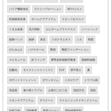
バリア機能強化
ラクトぺプローション
REVIコスメ
幹細胞美容液
ホームケアアイテム
スタッフおススメ
くすみ改善
毛穴掃除
エピダームプラスマスク
シートパック
鎮静パック
鎮静
炎症
ツボクサエキス
シカ
韓国
びたみんA
バクチオール
艶肌
陶肌ファンデーション
スピキュール
針ファンデ
臍帯血幹細胞培養液
植物幹細胞
抗酸化
モイストシャインミスト
EGF
背中美人
夏
ボディトリートメント
ダウンタイム
ニキビケア
トラブル肌
気温差
春の肌トラブル
お肌のごわつき
洗顔方法
洗顔
スキンケアアイテム
デリケート
ラドエンリッチドサンクリーム
化粧下地
活性酸素
美容クリーム
紫外線吸収剤