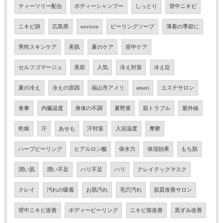
ティーツリー配合
ボディーシャンプー
しっとり
背中ニキビ
ニキビ跡
広島県
environ
ピーリングソープ
薄着の季節に
男性スキンケア
美肌
夏のケア
背中ケア
セルフゴマージュ
美容
人気
冷え対策
冷え症
夏の冷え
冷えの原因
福山市アメリ
ameri
エステサロン
食事
内臓温度
身体の不調
夏野菜
肌トラブル
紫外線
乾燥
汗
あせも
汗対策
入浴温度
摩擦
ハーブピーリング
ヒアルロン酸
保水力
保湿効果
もち肌
潤い肌
潤い不足
ハリ不足
ハリ
クレイテックマスク
クレイ
汚れの吸着
お肌汚れ
毛穴汚れ
肌質改善サロン
背中ニキビ改善
ボディーピーリング
ニキビ痕改善
黒ずみ改善