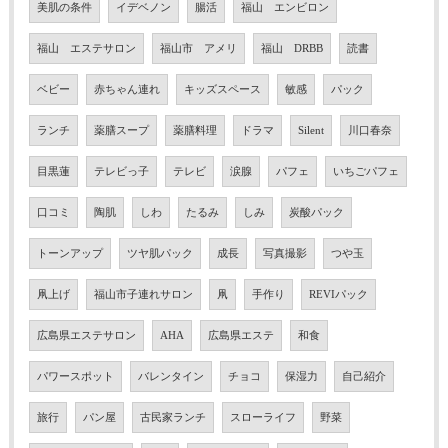
美肌の条件
イデベノン
腸活
福山 エンビロン
福山 エステサロン
福山市 アメリ
福山 DRBB
読書
ベビー
赤ちゃん連れ
キッズスペース
敏感
パック
ランチ
薬膳スープ
薬膳料理
ドラマ
Silent
川口春奈
目黒蓮
テレビっ子
テレビ
涙腺
パフェ
いちごパフェ
口コミ
陶肌
しわ
たるみ
しみ
炭酸パック
トーンアップ
ツヤ肌パック
成長
写真撮影
つや玉
凧上げ
福山市子連れサロン
凧
手作り
REVIパック
広島県エステサロン
AHA
広島県エステ
和食
パワースポット
バレンタイン
チョコ
保湿力
自己紹介
旅行
パン屋
古民家ランチ
スローライフ
野菜