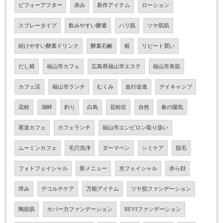
ビフォーアフター
赤み
新作アイテム
ローション
スプレータイプ
飲みやすい酵素
ハリ肌
ツヤ肌肌
続けやすい酵素ドリンク
酵素石鹸
糀
リピート買い
だし糀
福山市カフェ
広島県福山市エステ
福山市美肌
カフェ活
福山市ランチ
むくみ
血行促進
デイキャンプ
花粉
湖畔
釣り
白鳥
花粉症
自然
春の陽気
尾道カフェ
カフェランチ
福山市エンビロン取り扱い
ムーミンカフェ
毛穴洗浄
ダーマペン
シミケア
脱毛
フォトフェイシャル
新メニュー
光フェイシャル
赤ら顔
痒み
デコルテケア
万能アイテム
ツヤ肌ファンデーション
陶肌肌
カバー力ファンデーション
REVIファンデーション