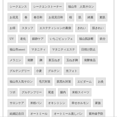
シークエンス
シークエンストーナー
福山市 人気サロン
お花見
春
春日和
お花見日和
桜
肌
綺麗
素肌
お得
スタッフ
エステティシャンの裏側
きれい
肌きれい
UV
老化
鎮静ケア
いちごビュッフェ
福山肌診断
鉄分
福山市ameri
マタニティ
マタニティエステ
日焼け防止
メラニン
発酵
麹
新玉ねぎ
玉ねぎ麹
発酵食品
グルテングリー
小麦
グルテン
光フォト
福山市人気サロン
毛穴対策
肌荒れ対策
エピダーム
お灸
ツボ
グルテンフリー
尾道
腸内
米粉スイーツ
サロンケア
米粉パン
オキシトシン
幸せホルモン
家族
結婚記念日
オートミール
オートミール蒸しパン
紫外線予防