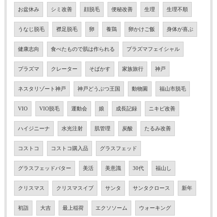
お盆休み
シミ改善
顔脱毛
便秘改善
生理
生理不順
うなじ脱毛
襟足脱毛
卵
養鶏
卵かけご飯
身体が喜ぶ
健康志向
食べたもので肌は作られる
プラズマフェイシャル
プラズマ
クレーター
そばかす
家族旅行
神戸
ネスタリゾート神戸
神戸どうぶつ王国
動物園
福山市脱毛
VIO
VIO脱毛
運動会
娘
成長記録
ニキビ改善
ハイジニーナ
水光注射
肌管理
炭酸
たるみ改善
コストコ
コストコ購入品
グラスフェッド
グラスフェッドバター
美活
美意識
30代
福山し
クリスマス
クリスマスイブ
サンタ
サンタクロース
新年
初詣
大吉
最上稲荷
エクソソーム
ウォーキング