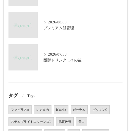
2026/08/03
プレミアム肌管理
2026/07/30
醗酵ドリンク…その後
タグ
Tags
ファビラスA
レカルカ
lekarka
cfセラム
ビタミンC
ステムブライトエッセンスL
肌質改善
美白