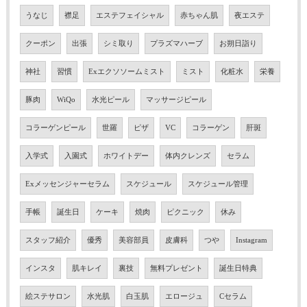
うなじ
襟足
エステフェイシャル
赤ちゃん肌
夜エステ
クーポン
出張
シミ取り
プラズマハーブ
お朔日詣り
神社
習慣
Exエクソソームミスト
ミスト
化粧水
栄養
豚肉
WiQo
水光ピール
マッサージピール
コラーゲンピール
世羅
ピザ
VC
コラーゲン
肝斑
入学式
入園式
ホワイトデー
体内クレンズ
セラム
Exメッセンジャーセラム
スケジュール
スケジュール管理
手帳
誕生日
ケーキ
焼肉
ピクニック
休み
スタッフ紹介
優秀
美容部員
皮膚科
つや
Instagram
インスタ
肌キレイ
裏技
無料プレゼント
誕生日特典
絵ステサロン
水光肌
白玉肌
エロージュ
Cセラム