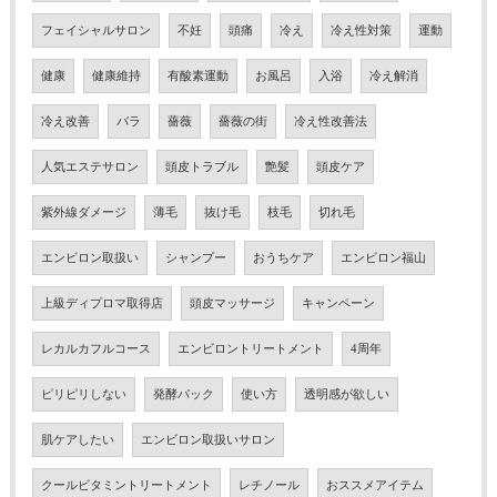
フェイシャルサロン
不妊
頭痛
冷え
冷え性対策
運動
健康
健康維持
有酸素運動
お風呂
入浴
冷え解消
冷え改善
バラ
薔薇
薔薇の街
冷え性改善法
人気エステサロン
頭皮トラブル
艶髪
頭皮ケア
紫外線ダメージ
薄毛
抜け毛
枝毛
切れ毛
エンビロン取扱い
シャンプー
おうちケア
エンビロン福山
上級ディプロマ取得店
頭皮マッサージ
キャンペーン
レカルカフルコース
エンビロントリートメント
4周年
ピリピリしない
発酵パック
使い方
透明感が欲しい
肌ケアしたい
エンビロン取扱いサロン
クールビタミントリートメント
レチノール
おススメアイテム