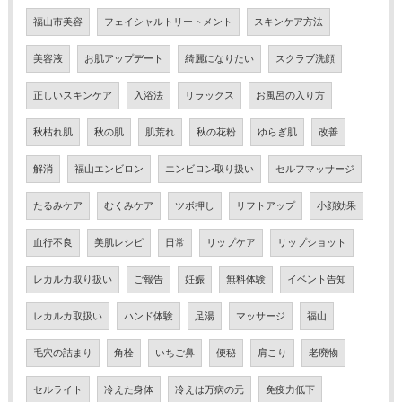
福山市美容
フェイシャルトリートメント
スキンケア方法
美容液
お肌アップデート
綺麗になりたい
スクラブ洗顔
正しいスキンケア
入浴法
リラックス
お風呂の入り方
秋枯れ肌
秋の肌
肌荒れ
秋の花粉
ゆらぎ肌
改善
解消
福山エンビロン
エンビロン取り扱い
セルフマッサージ
たるみケア
むくみケア
ツボ押し
リフトアップ
小顔効果
血行不良
美肌レシピ
日常
リップケア
リップショット
レカルカ取り扱い
ご報告
妊娠
無料体験
イベント告知
レカルカ取扱い
ハンド体験
足湯
マッサージ
福山
毛穴の詰まり
角栓
いちご鼻
便秘
肩こり
老廃物
セルライト
冷えた身体
冷えは万病の元
免疫力低下