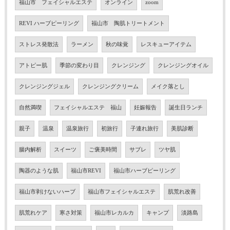
福山市 フェイシャルエステ
オンライン
zoom
REVI ハーブピーリング
福山市 陶肌トリートメント
ストレス発散法
ラーメン
秋の味覚
レスキューアイテム
アトピー肌
季節の変わり目
クレンジング
クレンジングオイル
クレンジングジェル
クレンジングクリーム
メイク落とし
自然満喫
フェイシャルエステ 福山
妊娠報告
誕生日ランチ
親子
温泉
温泉旅行
初旅行
子連れ旅行
美肌診断
腸内解析
スイーツ
ご褒美時間
サブレ
ツヤ肌
陶器のような肌
福山市REVI
福山市ハーブピーリング
福山市剥けないハーブ
福山市フェイシャルエステ
肌荒れ改善
肌荒れケア
寒さ対策
福山市レカルカ
キャンプ
淡路島