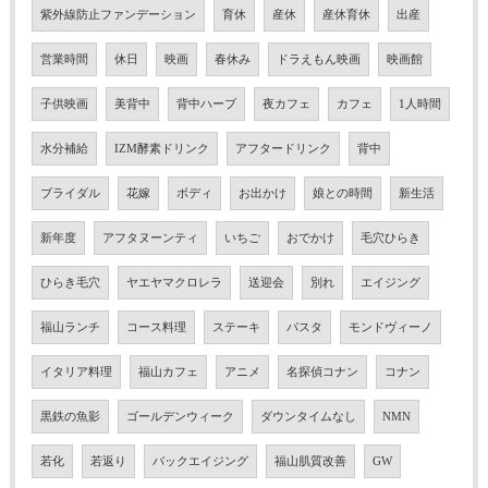
紫外線防止ファンデーション
育休
産休
産休育休
出産
営業時間
休日
映画
春休み
ドラえもん映画
映画館
子供映画
美背中
背中ハーブ
夜カフェ
カフェ
1人時間
水分補給
IZM酵素ドリンク
アフタードリンク
背中
ブライダル
花嫁
ボディ
お出かけ
娘との時間
新生活
新年度
アフタヌーンティ
いちご
おでかけ
毛穴ひらき
ひらき毛穴
ヤエヤマクロレラ
送迎会
別れ
エイジング
福山ランチ
コース料理
ステーキ
パスタ
モンドヴィーノ
イタリア料理
福山カフェ
アニメ
名探偵コナン
コナン
黒鉄の魚影
ゴールデンウィーク
ダウンタイムなし
NMN
若化
若返り
バックエイジング
福山肌質改善
GW