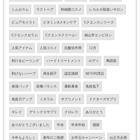
シムセラム
ラクトぺプ
幹細胞コスメ
レカルカ取扱いサロン
ピュアモイスト
ビタミンAスキンケア
Cクエンスシリーズ
Cクエンスセラム
Cクエンスクリーム+
福山市エンビロン
人気アイテム
人気コスメ
抗酸化作用
12月
剥けるピーリング
ハードトリートメント
ルヴィ
陶器肌
剥けないハーブ
再生因子
認定講師
REVI代理店
保湿パック
栄養バランス
暴飲暴食
免疫低下
免疫力アップ
ミネラル
サプリメント
ドクターズサプリ
キレイ
デトックスサプリ
クロレラ
ありがとう
ありがとうございました
年末
年末年始
感謝
今年もよろしく
新年のご挨拶
お年玉キャンペーン
お正月企画