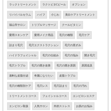
ラックトリートメント
ラクトビタCピール
オプション
リバイバルセラム
ハイフ
小じわ
美白ケアトリートメント
福山市サロン
トリプルマッサージ
クールビタミン
愛用スキンケア
愛用メイク用品
毛穴の種類
毛穴ケア
詰まり毛穴
毛穴エクストラクション
毛穴の黒ずみ
ハイドラフェイシャル
毛穴の仕組み
毛穴の悩み
開き毛穴
毛穴トラブル
毛穴の開き改善
毛穴の開き原因
原因追及
過剰な皮脂分泌
奇麗になりたい
皮脂トラブル
毛穴の種類別ケア
毛穴レス
毛穴詰まり
毛穴の汚れ
トリートメントコース
フェイシャルコース
エンビロンエステ
エンビロン取扱
人気サロン
外的ストレス
お肌のお悩み