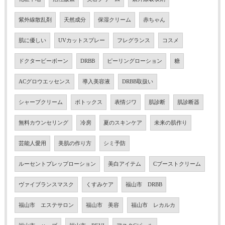
紫外線散乱剤
天然成分
保湿クリーム
赤ちゃん
肌に優しい
UVカットスプレー
フレグランス
コスメ
ドクタービーボーン
DRBB
ピーリングローション
糖
ACグロウエッセンス
導入美容液
DRBB取扱い
シャープクリーム
ボトックス
表情ジワ
肌診断
肌診断器
無料カウンセリング
冷房
夏のスキンケア
未来の肌作り
芸能人愛用
美肌の作り方
シミ予防
ルーセントプレップローション
美白アイテム
Cブーストクリーム
ヴァイブランスマスク
くすみケア
福山市 DRBB
福山市 エステサロン
福山市 美容
福山市 レカルカ