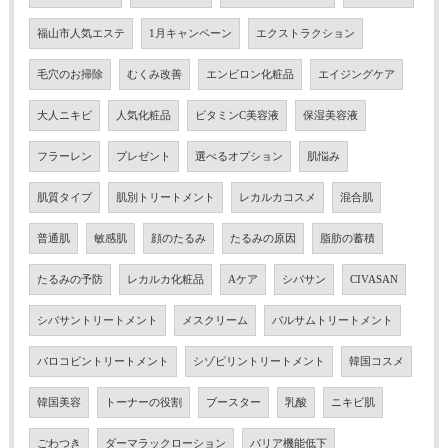
福山市人気エステ
1月キャンペーン
エクストラクション
毛穴のお掃除
むくみ改善
エンビロン化粧品
エイジングケア
大人ニキビ
人気化粧品
ビタミンC美容液
保湿美容液
フラーレン
プレゼント
選べるオプション
肌悩み
肌質タイプ
肌別トリートメント
レカルカコスメ
混合肌
普通肌
敏感肌
顔のたるみ
たるみの原因
脂肪の蓄積
たるみの予防
レカルカ化粧品
Aケア
シバサン
CIVASAN
シバサントリートメント
メスクリーム
バルサムトリートメント
バロコビントリートメント
シゾピリントリートメント
韓国コスメ
韓国美容
トーナーの役割
ブースター
乳酸
ニキビ肌
ごわつき
ダーマラックローション
バリア機能低下