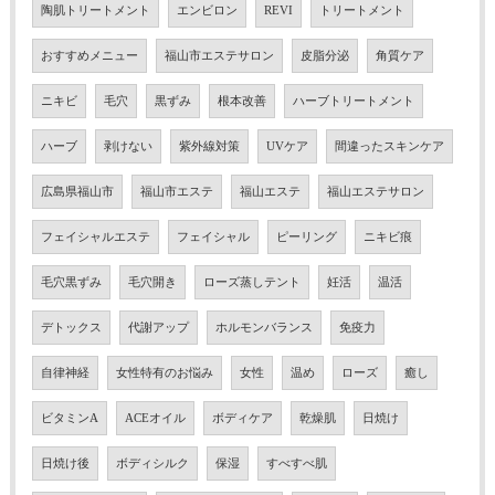
陶肌トリートメント
エンビロン
REVI
トリートメント
おすすめメニュー
福山市エステサロン
皮脂分泌
角質ケア
ニキビ
毛穴
黒ずみ
根本改善
ハーブトリートメント
ハーブ
剥けない
紫外線対策
UVケア
間違ったスキンケア
広島県福山市
福山市エステ
福山エステ
福山エステサロン
フェイシャルエステ
フェイシャル
ピーリング
ニキビ痕
毛穴黒ずみ
毛穴開き
ローズ蒸しテント
妊活
温活
デトックス
代謝アップ
ホルモンバランス
免疫力
自律神経
女性特有のお悩み
女性
温め
ローズ
癒し
ビタミンA
ACEオイル
ボディケア
乾燥肌
日焼け
日焼け後
ボディシルク
保湿
すべすべ肌