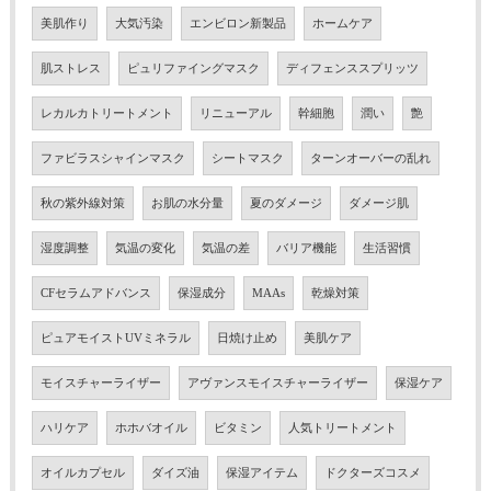
美肌作り
大気汚染
エンビロン新製品
ホームケア
肌ストレス
ピュリファイングマスク
ディフェンススプリッツ
レカルカトリートメント
リニューアル
幹細胞
潤い
艶
ファビラスシャインマスク
シートマスク
ターンオーバーの乱れ
秋の紫外線対策
お肌の水分量
夏のダメージ
ダメージ肌
湿度調整
気温の変化
気温の差
バリア機能
生活習慣
CFセラムアドバンス
保湿成分
MAAs
乾燥対策
ピュアモイストUVミネラル
日焼け止め
美肌ケア
モイスチャーライザー
アヴァンスモイスチャーライザー
保湿ケア
ハリケア
ホホバオイル
ビタミン
人気トリートメント
オイルカプセル
ダイズ油
保湿アイテム
ドクターズコスメ