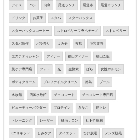
アイス
パン
向島
尾道ランチ
尾道市
尾道市ランチ
ドリンク
お菓子
スタバ
スターバックス
スターバックスコーヒー
ストロベリーフラペチーノ
ストロベリー
スタバ新作
バラ祭り
よみせ
夜店
毛穴改善
エステティシャン
ディナー
福山ディナー
福山ご飯
肌ケア専門店
フォト
光
生酵素
ばら
女性ホルモン
ボディクリーム
プロファイルクリーム
徳島
プール
水族館
四国水族館
チョコレート
チョコレート専門店
ビューティーパウダー
プロテイン
きなこ
筋トレ
トレーニング
レーザー
脱毛サロン
ヒト幹細胞
CYリキッド
しみケア
ダイエット
ひげ脱毛
メンズ脱毛