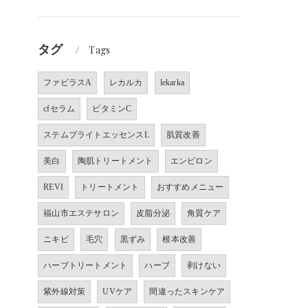
タグ
Tags
ファビラスA
レカルカ
lekarka
cfセラム
ビタミンC
ステムブライトエッセンスL
肌質改善
美白
陶肌トリートメント
エンビロン
REVI
トリートメント
おすすめメニュー
福山市エステサロン
皮脂分泌
角質ケア
ニキビ
毛穴
黒ずみ
根本改善
ハーブトリートメント
ハーブ
剥けない
紫外線対策
UVケア
間違ったスキンケア