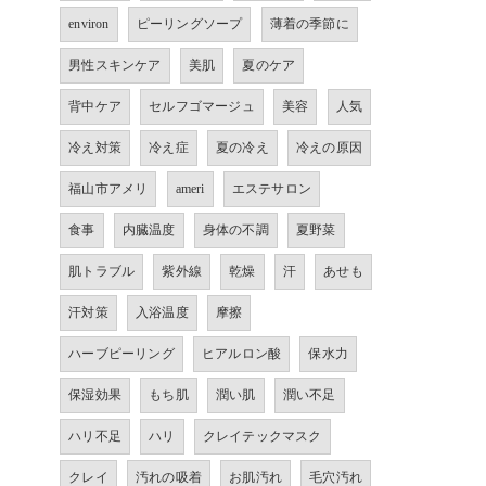
environ
ピーリングソープ
薄着の季節に
男性スキンケア
美肌
夏のケア
背中ケア
セルフゴマージュ
美容
人気
冷え対策
冷え症
夏の冷え
冷えの原因
福山市アメリ
ameri
エステサロン
食事
内臓温度
身体の不調
夏野菜
肌トラブル
紫外線
乾燥
汗
あせも
汗対策
入浴温度
摩擦
ハーブピーリング
ヒアルロン酸
保水力
保湿効果
もち肌
潤い肌
潤い不足
ハリ不足
ハリ
クレイテックマスク
クレイ
汚れの吸着
お肌汚れ
毛穴汚れ