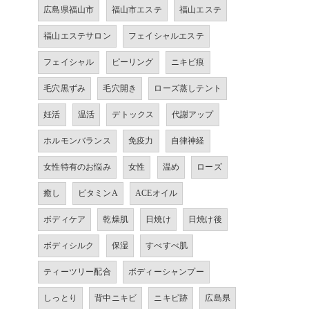
広島県福山市
福山市エステ
福山エステ
福山エステサロン
フェイシャルエステ
フェイシャル
ピーリング
ニキビ痕
毛穴黒ずみ
毛穴開き
ローズ蒸しテント
妊活
温活
デトックス
代謝アップ
ホルモンバランス
免疫力
自律神経
女性特有のお悩み
女性
温め
ローズ
癒し
ビタミンA
ACEオイル
ボディケア
乾燥肌
日焼け
日焼け後
ボディシルク
保湿
すべすべ肌
ティーツリー配合
ボディーシャンプー
しっとり
背中ニキビ
ニキビ跡
広島県