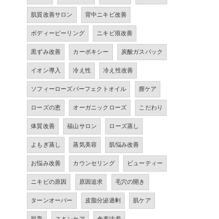
肌質改善サロン
背中ニキビ改善
ボディーピーリング
ニキビ痕改善
黒ずみ改善
カーボキシー
炭酸ガスパック
イオン導入
冷え性
冷え性改善
ソフィーローズパーフェクトオイル
膣ケア
ローズの恵
オーガニックローズ
こだわり
体質改善
福山サロン
ローズ蒸し
よもぎ蒸し
蒸気美容
肌悩み改善
お悩み改善
カウンセリング
ビューティー
ニキビの原因
原因追求
毛穴の開き
ターンオーバー
皮脂分泌過剰
肌ケア