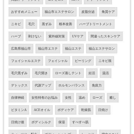
おすすめメニュー
福山市エステサロン
皮脂分泌
角質ケア
ニキビ
毛穴
黒ずみ
根本改善
ハーブトリートメント
ハーブ
剥けない
紫外線対策
UVケア
間違ったスキンケア
広島県福山市
福山市エステ
福山エステ
福山エステサロン
フェイシャルエステ
フェイシャル
ピーリング
ニキビ痕
毛穴黒ずみ
毛穴開き
ローズ蒸しテント
妊活
温活
デトックス
代謝アップ
ホルモンバランス
免疫力
自律神経
女性特有のお悩み
女性
温め
ローズ
癒し
ビタミンA
ACEオイル
ボディケア
乾燥肌
日焼け
日焼け後
ボディシルク
保湿
すべすべ肌