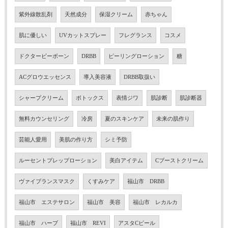
紫外線散乱剤
天然成分
保湿クリーム
赤ちゃん
肌に優しい
UVカットスプレー
フレグランス
コスメ
ドクタービーボーン
DRBB
ピーリングローション
糖
ACグロウエッセンス
導入美容液
DRBB取扱い
シャープクリーム
ボトックス
表情ジワ
肌診断
肌診断器
無料カウンセリング
冷房
夏のスキンケア
未来の肌作り
芸能人愛用
美肌の作り方
シミ予防
ルーセントプレップローション
美白アイテム
Cブーストクリーム
ヴァイブランスマスク
くすみケア
福山市 DRBB
福山市 エステサロン
福山市 美容
福山市 レカルカ
福山市 ハーブ
福山市 REVI
アスタCピール