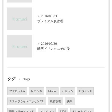
2026/08/03
プレミアム肌管理
2026/07/30
醗酵ドリンク…その後
タグ
Tags
ファビラスA
レカルカ
lekarka
cfセラム
ビタミンC
ステムブライトエッセンスL
肌質改善
美白
陶肌トリートメント
エンビロン
REVI
トリートメント