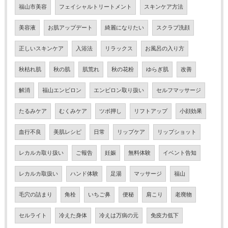
福山市美容
フェイシャルトリートメント
スキンケア方法
美容液
お肌アップデート
綺麗になりたい
スクラブ洗顔
正しいスキンケア
入浴法
リラックス
お風呂の入り方
秋枯れ肌
秋の肌
肌荒れ
秋の花粉
ゆらぎ肌
改善
解消
福山エンビロン
エンビロン取り扱い
セルフマッサージ
たるみケア
むくみケア
ツボ押し
リフトアップ
小顔効果
血行不良
美肌レシピ
日常
リップケア
リップショット
レカルカ取り扱い
ご報告
妊娠
無料体験
イベント告知
レカルカ取扱い
ハンド体験
足湯
マッサージ
福山
毛穴の詰まり
角栓
いちご鼻
便秘
肩こり
老廃物
セルライト
冷えた身体
冷えは万病の元
免疫力低下