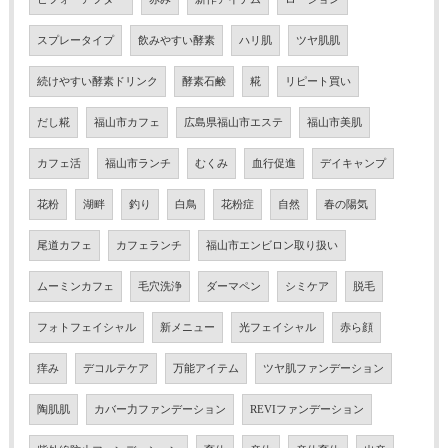
スプレータイプ
飲みやすい酵素
ハリ肌
ツヤ肌肌
続けやすい酵素ドリンク
酵素石鹸
糀
リピート買い
だし糀
福山市カフェ
広島県福山市エステ
福山市美肌
カフェ活
福山市ランチ
むくみ
血行促進
デイキャンプ
花粉
湖畔
釣り
白鳥
花粉症
自然
春の陽気
尾道カフェ
カフェランチ
福山市エンビロン取り扱い
ムーミンカフェ
毛穴洗浄
ダーマペン
シミケア
脱毛
フォトフェイシャル
新メニュー
光フェイシャル
赤ら顔
痒み
デコルテケア
万能アイテム
ツヤ肌ファンデーション
陶肌肌
カバー力ファンデーション
REVIファンデーション