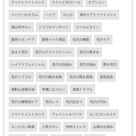
ラックトリートメント
ラクトビタCピール
オプション
リバイバルセラム
ハイフ
小じわ
美白ケアトリートメント
福山市サロン
トリプルマッサージ
クールビタミン
愛用スキンケア
愛用メイク用品
毛穴の種類
毛穴ケア
詰まり毛穴
毛穴エクストラクション
毛穴の黒ずみ
ハイドラフェイシャル
毛穴の仕組み
毛穴の悩み
開き毛穴
毛穴トラブル
毛穴の開き改善
毛穴の開き原因
原因追及
過剰な皮脂分泌
奇麗になりたい
皮脂トラブル
毛穴の種類別ケア
毛穴レス
毛穴詰まり
毛穴の汚れ
トリートメントコース
フェイシャルコース
エンビロンエステ
エンビロン取扱
人気サロン
外的ストレス
お肌のお悩み