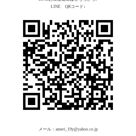
LINE QRコード↓
メール：ameri_19y@yahoo.co.jp