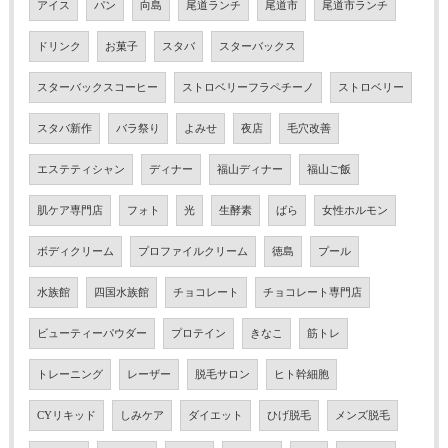
アイス
パン
向島
尾道ランチ
尾道市
尾道市ランチ
ドリンク
お菓子
スタバ
スターバックス
スターバックスコーヒー
ストロベリーフラペチーノ
ストロベリー
スタバ新作
バラ祭り
よみせ
夜店
毛穴改善
エステティシャン
ディナー
福山ディナー
福山ご飯
肌ケア専門店
フォト
光
生酵素
ばら
女性ホルモン
ボディクリーム
プロファイルクリーム
徳島
プール
水族館
四国水族館
チョコレート
チョコレート専門店
ビューティーパウダー
プロテイン
きなこ
筋トレ
トレーニング
レーザー
脱毛サロン
ヒト幹細胞
CYリキッド
しみケア
ダイエット
ひげ脱毛
メンズ脱毛