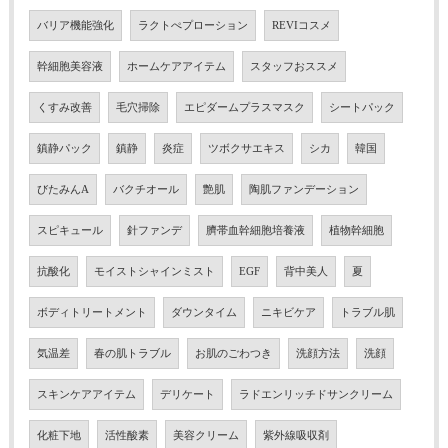
バリア機能強化
ラクトぺプローション
REVIコスメ
幹細胞美容液
ホームケアアイテム
スタッフおススメ
くすみ改善
毛穴掃除
エピダームプラスマスク
シートパック
鎮静パック
鎮静
炎症
ツボクサエキス
シカ
韓国
びたみんA
バクチオール
艶肌
陶肌ファンデーション
スピキュール
針ファンデ
臍帯血幹細胞培養液
植物幹細胞
抗酸化
モイストシャインミスト
EGF
背中美人
夏
ボディトリートメント
ダウンタイム
ニキビケア
トラブル肌
気温差
春の肌トラブル
お肌のごわつき
洗顔方法
洗顔
スキンケアアイテム
デリケート
ラドエンリッチドサンクリーム
化粧下地
活性酸素
美容クリーム
紫外線吸収剤