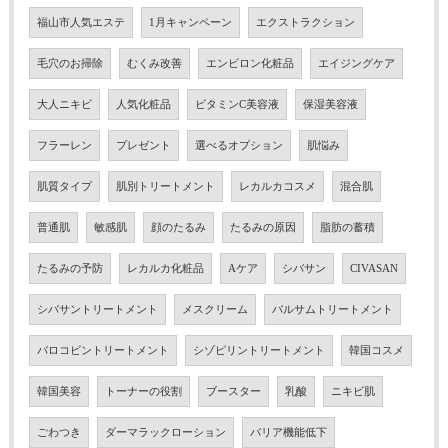
福山市人気エステ
1月キャンペーン
エクストラクション
毛穴のお掃除
むくみ改善
エンビロン化粧品
エイジングケア
大人ニキビ
人気化粧品
ビタミンC美容液
保湿美容液
フラーレン
プレゼント
選べるオプション
肌悩み
肌質タイプ
肌別トリートメント
レカルカコスメ
混合肌
普通肌
敏感肌
顔のたるみ
たるみの原因
脂肪の蓄積
たるみの予防
レカルカ化粧品
Aケア
シバサン
CIVASAN
シバサントリートメント
メスクリーム
バルサムトリートメント
バロコビントリートメント
シゾピリントリートメント
韓国コスメ
韓国美容
トーナーの役割
ブースター
乳酸
ニキビ肌
ごわつき
ダーマラックローション
バリア機能低下