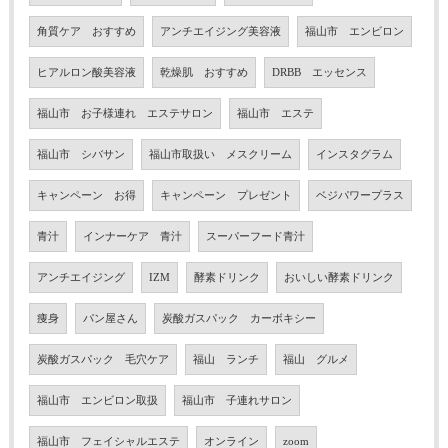
角質ケア おすすめ
アンチエイジング美容液
福山市 エンビロン
ヒアルロン酸美容液
乾燥肌 おすすめ
DRBB エッセンス
福山市 お子様連れ エステサロン
福山市 エステ
福山市 シバサン
福山市取扱い メスクリーム
インスタグラム
キャンペーン お得
キャンペーン プレゼント
ベジパワープラス
青汁
インナーケア 青汁
スーパーフード青汁
アンチエイジング
IZM
酵素ドリンク
おいしい酵素ドリンク
痩身
パン屋さん
炭酸ガスパック カーボキシー
炭酸ガスパック 毛穴ケア
福山 ランチ
福山 グルメ
福山市 エンビロン取扱
福山市 子連れサロン
福山市 フェイシャルエステ
オンライン
zoom