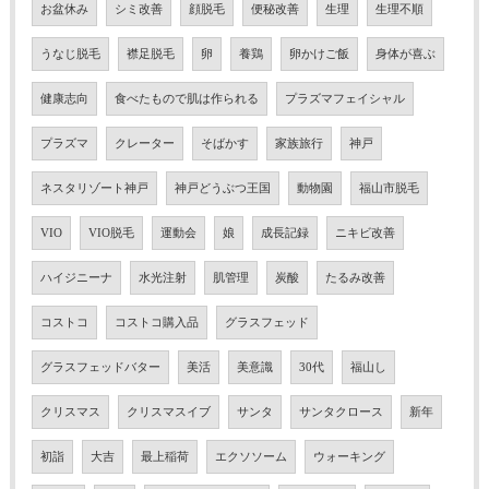
お盆休み
シミ改善
顔脱毛
便秘改善
生理
生理不順
うなじ脱毛
襟足脱毛
卵
養鶏
卵かけご飯
身体が喜ぶ
健康志向
食べたもので肌は作られる
プラズマフェイシャル
プラズマ
クレーター
そばかす
家族旅行
神戸
ネスタリゾート神戸
神戸どうぶつ王国
動物園
福山市脱毛
VIO
VIO脱毛
運動会
娘
成長記録
ニキビ改善
ハイジニーナ
水光注射
肌管理
炭酸
たるみ改善
コストコ
コストコ購入品
グラスフェッド
グラスフェッドバター
美活
美意識
30代
福山し
クリスマス
クリスマスイブ
サンタ
サンタクロース
新年
初詣
大吉
最上稲荷
エクソソーム
ウォーキング