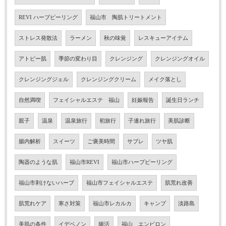
REVI ハーブピーリング
福山市 陶肌トリートメント
ストレス発散法
ラーメン
秋の味覚
レスキューアイテム
アトピー肌
季節の変わり目
クレンジング
クレンジングオイル
クレンジングジェル
クレンジングクリーム
メイク落とし
自然満喫
フェイシャルエステ 福山
妊娠報告
誕生日ランチ
親子
温泉
温泉旅行
初旅行
子連れ旅行
美肌診断
腸内解析
スイーツ
ご褒美時間
サブレ
ツヤ肌
陶器のような肌
福山市REVI
福山市ハーブピーリング
福山市剥けないハーブ
福山市フェイシャルエステ
肌荒れ改善
肌荒れケア
寒さ対策
福山市レカルカ
キャンプ
淡路島
美肌の条件
イデベノン
腸活
福山 エンビロン