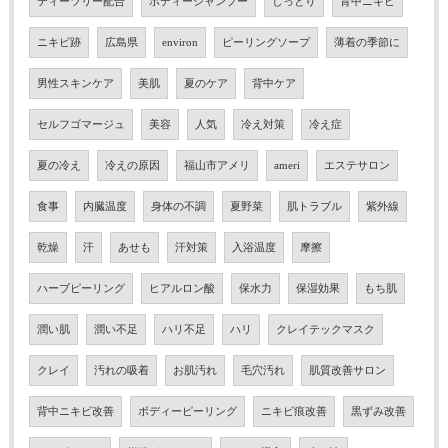
ティーツリー配合
ボディーシャンプー
しっとり
背中ニキビ
ニキビ跡
広島県
environ
ピーリングソープ
薄着の季節に
男性スキンケア
美肌
夏のケア
背中ケア
セルフゴマージュ
美容
人気
冷え対策
冷え症
夏の冷え
冷えの原因
福山市アメリ
ameri
エステサロン
食事
内臓温度
身体の不調
夏野菜
肌トラブル
紫外線
乾燥
汗
あせも
汗対策
入浴温度
摩擦
ハーブピーリング
ヒアルロン酸
保水力
保湿効果
もち肌
潤い肌
潤い不足
ハリ不足
ハリ
クレイテックマスク
クレイ
汚れの吸着
お肌汚れ
毛穴汚れ
肌質改善サロン
背中ニキビ改善
ボディーピーリング
ニキビ痕改善
黒ずみ改善