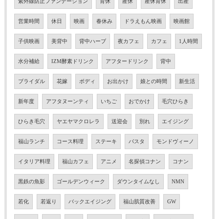
紫外線防止ファンデーション
育休
産休
産休育休
出産
営業時間
休日
映画
春休み
ドラえもん映画
映画館
子供映画
美背中
背中ハーブ
夜カフェ
カフェ
1人時間
水分補給
IZM酵素ドリンク
アフタードリンク
背中
ブライダル
花嫁
ボディ
お出かけ
娘との時間
新生活
新年度
アフタヌーンティ
いちご
おでかけ
毛穴ひらき
ひらき毛穴
ヤエヤマクロレラ
送迎会
別れ
エイジング
福山ランチ
コース料理
ステーキ
パスタ
モンドヴィーノ
イタリア料理
福山カフェ
アニメ
名探偵コナン
コナン
黒鉄の魚影
ゴールデンウィーク
ダウンタイムなし
NMN
若化
若返り
バックエイジング
福山肌質改善
GW