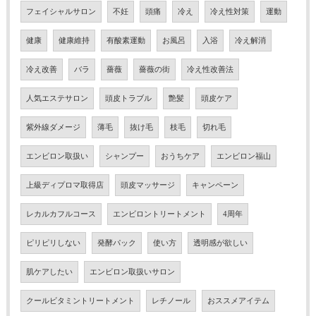
フェイシャルサロン
不妊
頭痛
冷え
冷え性対策
運動
健康
健康維持
有酸素運動
お風呂
入浴
冷え解消
冷え改善
バラ
薔薇
薔薇の街
冷え性改善法
人気エステサロン
頭皮トラブル
艶髪
頭皮ケア
紫外線ダメージ
薄毛
抜け毛
枝毛
切れ毛
エンビロン取扱い
シャンプー
おうちケア
エンビロン福山
上級ディプロマ取得店
頭皮マッサージ
キャンペーン
レカルカフルコース
エンビロントリートメント
4周年
ピリピリしない
発酵パック
使い方
透明感が欲しい
肌ケアしたい
エンビロン取扱いサロン
クールビタミントリートメント
レチノール
おススメアイテム