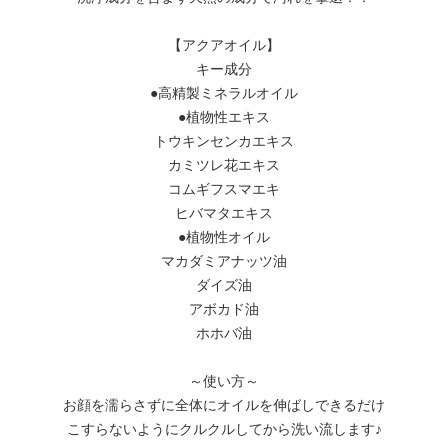
【アクアオイル】
キー成分
●高精製ミネラルオイル
●植物性エキス
トウキンセンカエキス
カミツレ花エキス
コムギフスマエキ
ヒバマタエキス
●植物性オイル
マカダミアナッツ油
ダイズ油
アボカド油
ホホバ油
～使い方～
お顔を濡らさずに全体にオイルを伸ばしできるだけ
こすらないようにクルクルしてから洗い流します♪