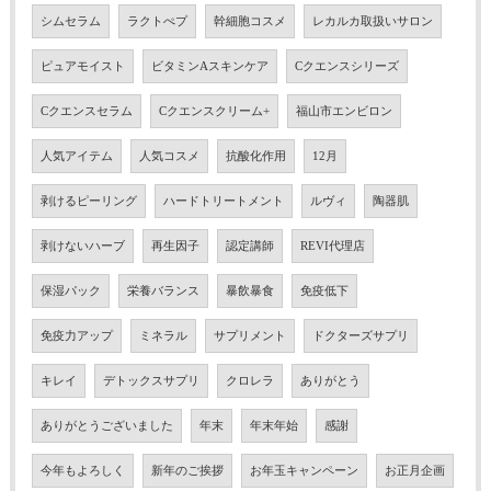
シムセラム
ラクトぺプ
幹細胞コスメ
レカルカ取扱いサロン
ピュアモイスト
ビタミンAスキンケア
Cクエンスシリーズ
Cクエンスセラム
Cクエンスクリーム+
福山市エンビロン
人気アイテム
人気コスメ
抗酸化作用
12月
剥けるピーリング
ハードトリートメント
ルヴィ
陶器肌
剥けないハーブ
再生因子
認定講師
REVI代理店
保湿パック
栄養バランス
暴飲暴食
免疫低下
免疫力アップ
ミネラル
サプリメント
ドクターズサプリ
キレイ
デトックスサプリ
クロレラ
ありがとう
ありがとうございました
年末
年末年始
感謝
今年もよろしく
新年のご挨拶
お年玉キャンペーン
お正月企画