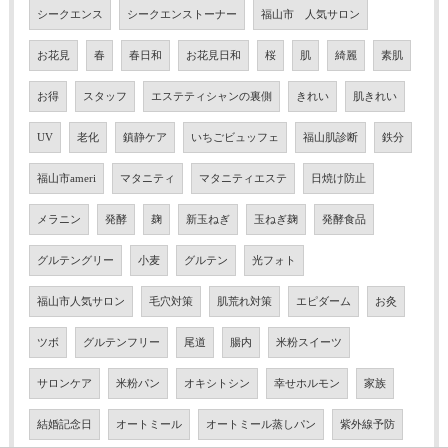
シークエンス
シークエンストーナー
福山市 人気サロン
お花見
春
春日和
お花見日和
桜
肌
綺麗
素肌
お得
スタッフ
エステティシャンの裏側
きれい
肌きれい
UV
老化
鎮静ケア
いちごビュッフェ
福山肌診断
鉄分
福山市ameri
マタニティ
マタニティエステ
日焼け防止
メラニン
発酵
麹
新玉ねぎ
玉ねぎ麹
発酵食品
グルテングリー
小麦
グルテン
光フォト
福山市人気サロン
毛穴対策
肌荒れ対策
エピダーム
お灸
ツボ
グルテンフリー
尾道
腸内
米粉スイーツ
サロンケア
米粉パン
オキシトシン
幸せホルモン
家族
結婚記念日
オートミール
オートミール蒸しパン
紫外線予防