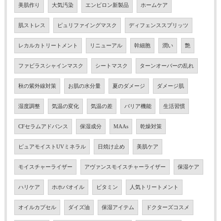
美肌作り
大気汚染
エンビロン新製品
ホームケア
肌ストレス
ピュリファイングマスク
ディフェンススプリッツ
レカルカトリートメント
リニューアル
幹細胞
潤い
艶
ファビラスシャインマスク
シートマスク
ターンオーバーの乱れ
秋の紫外線対策
お肌の水分量
夏のダメージ
ダメージ肌
湿度調整
気温の変化
気温の差
バリア機能
生活習慣
CFセラムアドバンス
保湿成分
MAAs
乾燥対策
ピュアモイストUVミネラル
日焼け止め
美肌ケア
モイスチャーライザー
アヴァンスモイスチャーライザー
保湿ケア
ハリケア
ホホバオイル
ビタミン
人気トリートメント
オイルカプセル
ダイズ油
保湿アイテム
ドクターズコスメ