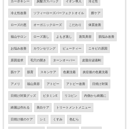
カーボキシー
炭酸ガスパック
イオン導入
冷え性
冷え性改善
ソフィーローズパーフェクトオイル
膣ケア
ローズの恵
オーガニックローズ
こだわり
体質改善
福山サロン
ローズ蒸し
よもぎ蒸し
蒸気美容
肌悩み改善
お悩み改善
カウンセリング
ビューティー
ニキビの原因
原因追求
毛穴の開き
ターンオーバー
皮脂分泌過剰
肌ケア
肌育
スキンケア
色素沈着
炎症後の色素沈着
アメリ
福山美容
アトピー
アトピー改善
日焼け対策
日焼け対策グッズ
ビタミンE
リコピン
内側から綺麗に
綺麗は作れる
美白ケア
トリートメントメニュー
日焼け後のケア
シミ
くすみ
色むら