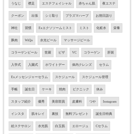
うなじ
襟足
エステフェイシャル
赤ちゃん肌
夜エステ
クーポン
出張
シミ取り
プラズマハーブ
お朔日詣り
神社
習慣
Exエクソソームミスト
ミスト
化粧水
栄養
豚肉
WiQo
水光ピール
マッサージピール
コラーゲンピール
世羅
ピザ
VC
コラーゲン
肝斑
入学式
入園式
ホワイトデー
体内クレンズ
セラム
Exメッセンジャーセラム
スケジュール
スケジュール管理
手帳
誕生日
ケーキ
焼肉
ピクニック
休み
スタッフ紹介
優秀
美容部員
皮膚科
つや
Instagram
インスタ
肌キレイ
裏技
無料プレゼント
誕生日特典
絵ステサロン
水光肌
白玉肌
エロージュ
Cセラム