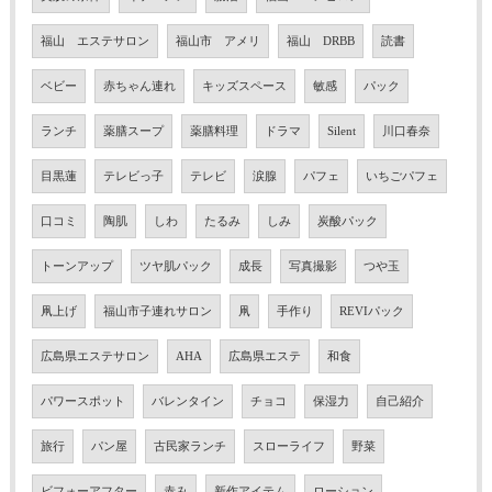
福山 エステサロン
福山市 アメリ
福山 DRBB
読書
ベビー
赤ちゃん連れ
キッズスペース
敏感
パック
ランチ
薬膳スープ
薬膳料理
ドラマ
Silent
川口春奈
目黒蓮
テレビっ子
テレビ
涙腺
パフェ
いちごパフェ
口コミ
陶肌
しわ
たるみ
しみ
炭酸パック
トーンアップ
ツヤ肌パック
成長
写真撮影
つや玉
凧上げ
福山市子連れサロン
凧
手作り
REVIパック
広島県エステサロン
AHA
広島県エステ
和食
パワースポット
バレンタイン
チョコ
保湿力
自己紹介
旅行
パン屋
古民家ランチ
スローライフ
野菜
ビフォーアフター
赤み
新作アイテム
ローション