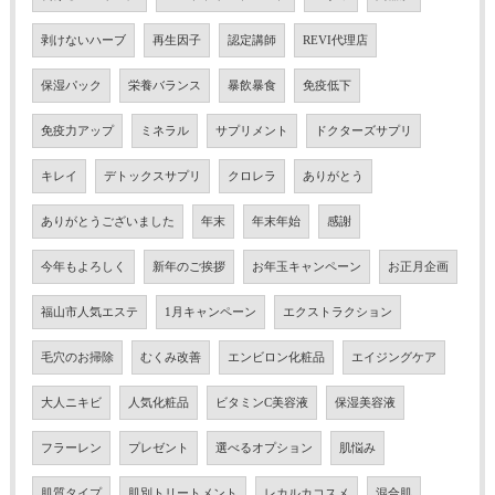
剥けないハーブ
再生因子
認定講師
REVI代理店
保湿パック
栄養バランス
暴飲暴食
免疫低下
免疫力アップ
ミネラル
サプリメント
ドクターズサプリ
キレイ
デトックスサプリ
クロレラ
ありがとう
ありがとうございました
年末
年末年始
感謝
今年もよろしく
新年のご挨拶
お年玉キャンペーン
お正月企画
福山市人気エステ
1月キャンペーン
エクストラクション
毛穴のお掃除
むくみ改善
エンビロン化粧品
エイジングケア
大人ニキビ
人気化粧品
ビタミンC美容液
保湿美容液
フラーレン
プレゼント
選べるオプション
肌悩み
肌質タイプ
肌別トリートメント
レカルカコスメ
混合肌