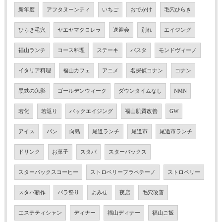
新年度
アフタヌーンティ
いちご
おでかけ
毛穴ひらき
ひらき毛穴
ヤエヤマクロレラ
送迎会
別れ
エイジング
福山ランチ
コース料理
ステーキ
パスタ
モンドヴィーノ
イタリア料理
福山カフェ
アニメ
名探偵コナン
コナン
黒鉄の魚影
ゴールデンウィーク
ダウンタイムなし
NMN
若化
若返り
バックエイジング
福山肌質改善
GW
アイス
パン
向島
尾道ランチ
尾道市
尾道市ランチ
ドリンク
お菓子
スタバ
スターバックス
スターバックスコーヒー
ストロベリーフラペチーノ
ストロベリー
スタバ新作
バラ祭り
よみせ
夜店
毛穴改善
エステティシャン
ディナー
福山ディナー
福山ご飯