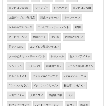
エンビロン取扱い
シャンプー
おうちケア
エンビロン福山
上級ディプロマ取得店
頭皮マッサージ
キャンペーン
レカルカフルコース
エンビロントリートメント
4周年
ピリピリしない
発酵パック
使い方
透明感が欲しい
肌ケアしたい
エンビロン取扱いサロン
クールビタミントリートメント
レチノール
おススメアイテム
シムセラム
ラクトぺプ
幹細胞コスメ
レカルカ取扱いサロン
ピュアモイスト
ビタミンAスキンケア
Cクエンスシリーズ
Cクエンスセラム
Cクエンスクリーム+
福山市エンビロン
人気アイテム
人気コスメ
抗酸化作用
12月
剥けるピーリング
ハードトリートメント
ルヴィ
陶器肌