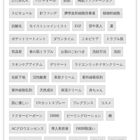
びたみんA
バクチオール
艶肌
陶肌ファンデーション
スピキュール
針ファンデ
臍帯血幹細胞培養液
植物幹細胞
抗酸化
モイストシャインミスト
EGF
背中美人
夏
ボディトリートメント
ダウンタイム
ニキビケア
トラブル肌
気温差
春の肌トラブル
お肌のごわつき
洗顔方法
洗顔
スキンケアアイテム
デリケート
ラドエンリッチドサンクリーム
化粧下地
活性酸素
美容クリーム
紫外線吸収剤
紫外線散乱剤
天然成分
保湿クリーム
赤ちゃん
肌に優しい
UVカットスプレー
フレグランス
コスメ
ドクタービーボーン
DRBB
ピーリングローション
糖
ACグロウエッセンス
導入美容液
DRBB取扱い