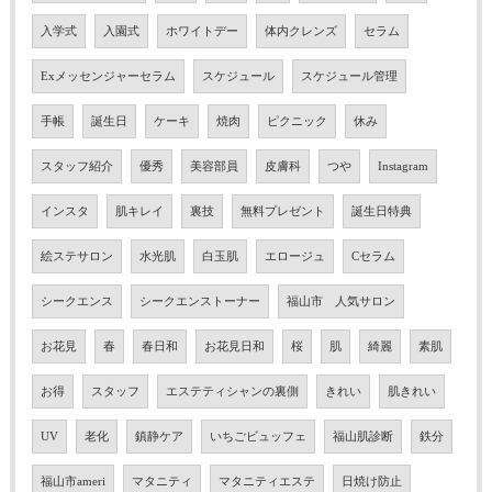
入学式
入園式
ホワイトデー
体内クレンズ
セラム
Exメッセンジャーセラム
スケジュール
スケジュール管理
手帳
誕生日
ケーキ
焼肉
ピクニック
休み
スタッフ紹介
優秀
美容部員
皮膚科
つや
Instagram
インスタ
肌キレイ
裏技
無料プレゼント
誕生日特典
絵ステサロン
水光肌
白玉肌
エロージュ
Cセラム
シークエンス
シークエンストーナー
福山市 人気サロン
お花見
春
春日和
お花見日和
桜
肌
綺麗
素肌
お得
スタッフ
エステティシャンの裏側
きれい
肌きれい
UV
老化
鎮静ケア
いちごビュッフェ
福山肌診断
鉄分
福山市ameri
マタニティ
マタニティエステ
日焼け防止