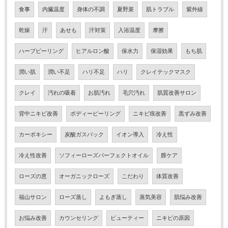
食事
内臓温度
身体の不調
夏野菜
肌トラブル
紫外線
乾燥
汗
あせも
汗対策
入浴温度
摩擦
ハーブピーリング
ヒアルロン酸
保水力
保湿効果
もち肌
潤い肌
潤い不足
ハリ不足
ハリ
クレイテックマスク
クレイ
汚れの吸着
お肌汚れ
毛穴汚れ
肌質改善サロン
背中ニキビ改善
ボディーピーリング
ニキビ痕改善
黒ずみ改善
カーボキシー
炭酸ガスパック
イオン導入
冷え性
冷え性改善
ソフィーローズパーフェクトオイル
膣ケア
ローズの恵
オーガニックローズ
こだわり
体質改善
福山サロン
ローズ蒸し
よもぎ蒸し
蒸気美容
肌悩み改善
お悩み改善
カウンセリング
ビューティー
ニキビの原因