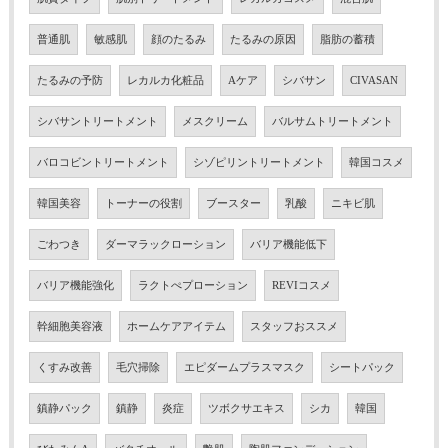
普通肌
敏感肌
顔のたるみ
たるみの原因
脂肪の蓄積
たるみの予防
レカルカ化粧品
Aケア
シバサン
CIVASAN
シバサントリートメント
メスクリーム
バルサムトリートメント
バロコビントリートメント
シゾピリントリートメント
韓国コスメ
韓国美容
トーナーの役割
ブースター
乳酸
ニキビ肌
ごわつき
ダーマラックローション
バリア機能低下
バリア機能強化
ラクトぺプローション
REVIコスメ
幹細胞美容液
ホームケアアイテム
スタッフおススメ
くすみ改善
毛穴掃除
エピダームプラスマスク
シートパック
鎮静パック
鎮静
炎症
ツボクサエキス
シカ
韓国