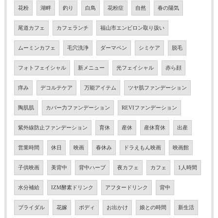
花粉
湖畔
釣り
白鳥
花粉症
自然
春の陽気
尾道カフェ
カフェランチ
福山市エンビロン取り扱い
ムーミンカフェ
毛穴洗浄
ダーマペン
シミケア
脱毛
フォトフェイシャル
新メニュー
光フェイシャル
赤ら顔
痒み
デコルテケア
万能アイテム
ツヤ肌ファンデーション
陶肌肌
カバー力ファンデーション
REVIファンデーション
紫外線防止ファンデーション
育休
産休
産休育休
出産
営業時間
休日
映画
春休み
ドラえもん映画
映画館
子供映画
美背中
背中ハーブ
夜カフェ
カフェ
1人時間
水分補給
IZM酵素ドリンク
アフタードリンク
背中
ブライダル
花嫁
ボディ
お出かけ
娘との時間
新生活