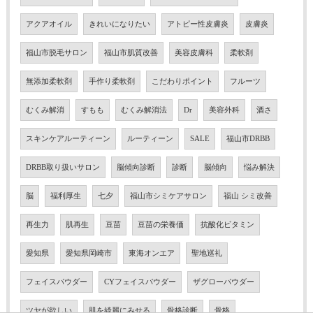
アクアオイル
きれいになりたい
アトピー性皮膚炎
皮膚炎
福山市脱毛サロン
福山市肌質改善
美容皮膚科
柔軟剤
無添加柔軟剤
手作り柔軟剤
こだわりポイント
フルーツ
むくみ解消
すもも
むくみ解消法
Dr
美容外科
酒さ
スキンケアルーティーン
ルーティーン
SALE
福山市DRBB
DRBB取り扱いサロン
脳傾向診断
診断
脳傾向
悩み解決
脳
福利厚生
七夕
福山市シミケアサロン
福山 シミ改善
再生力
肌再生
豆苗
豆苗の栄養価
抗酸化ビタミン
愛知県
愛知県岡崎市
東海オンエア
聖地巡礼
フェイスパウダー
CYフェイスパウダー
ザグローパウダー
ツヤが欲しい
肌を綺麗にみせる
骨格診断
骨格