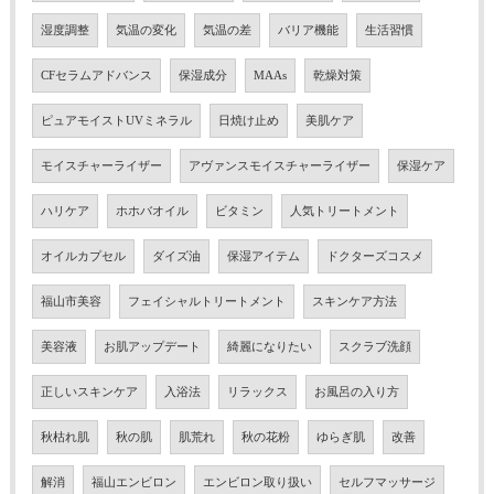
湿度調整
気温の変化
気温の差
バリア機能
生活習慣
CFセラムアドバンス
保湿成分
MAAs
乾燥対策
ピュアモイストUVミネラル
日焼け止め
美肌ケア
モイスチャーライザー
アヴァンスモイスチャーライザー
保湿ケア
ハリケア
ホホバオイル
ビタミン
人気トリートメント
オイルカプセル
ダイズ油
保湿アイテム
ドクターズコスメ
福山市美容
フェイシャルトリートメント
スキンケア方法
美容液
お肌アップデート
綺麗になりたい
スクラブ洗顔
正しいスキンケア
入浴法
リラックス
お風呂の入り方
秋枯れ肌
秋の肌
肌荒れ
秋の花粉
ゆらぎ肌
改善
解消
福山エンビロン
エンビロン取り扱い
セルフマッサージ