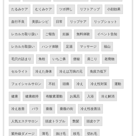
たるみケア
むくみケア
ツボ押し
リフトアップ
小顔効果
血行不良
美肌レシピ
日常
リップケア
リップショット
レカルカ取り扱い
ご報告
妊娠
無料体験
イベント告知
レカルカ取扱い
ハンド体験
足湯
マッサージ
福山
毛穴の詰まり
角栓
いちご鼻
便秘
肩こり
老廃物
セルライト
冷えた身体
冷えは万病の元
免疫力低下
フェイシャルサロン
不妊
頭痛
冷え
冷え性対策
運動
健康
健康維持
有酸素運動
お風呂
入浴
冷え解消
冷え改善
バラ
薔薇
薔薇の街
冷え性改善法
人気エステサロン
頭皮トラブル
艶髪
頭皮ケア
紫外線ダメージ
薄毛
抜け毛
枝毛
切れ毛