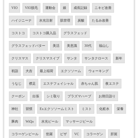
VIO
VIO脱毛
運動会
娘
成長記録
ニキビ改善
ハイジニーナ
水光注射
肌管理
炭酸
たるみ改善
コストコ
コストコ購入品
グラスフェッド
グラスフェッドバター
美活
美意識
30代
福山し
クリスマス
クリスマスイブ
サンタ
サンタクロース
新年
初詣
大吉
最上稲荷
エクソソーム
ウォーキング
うなじ
襟足
エステフェイシャル
赤ちゃん肌
夜エステ
クーポン
出張
シミ取り
プラズマハーブ
お朔日詣り
神社
習慣
Exエクソソームミスト
ミスト
化粧水
栄養
豚肉
WiQo
水光ピール
マッサージピール
コラーゲンピール
世羅
ピザ
VC
コラーゲン
肝斑