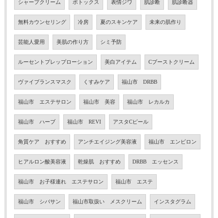
シャープクリーム
ボトックス
表情ジワ
肌診断
肌診断器
無料カウンセリング
冷房
夏のスキンケア
未来の肌作り
芸能人愛用
美肌の作り方
シミ予防
ルーセントプレップローション
美白アイテム
Cブーストクリーム
ヴァイブランスマスク
くすみケア
福山市 DRBB
福山市 エステサロン
福山市 美容
福山市 レカルカ
福山市 ハーブ
福山市 REVI
アスタCピール
角質ケア おすすめ
アンチエイジング美容液
福山市 エンビロン
ヒアルロン酸美容液
乾燥肌 おすすめ
DRBB エッセンス
福山市 お子様連れ エステサロン
福山市 エステ
福山市 シバサン
福山市取扱い メスクリーム
インスタグラム