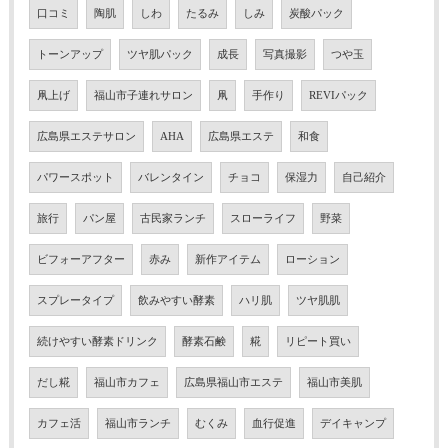
口コミ
陶肌
しわ
たるみ
しみ
炭酸パック
トーンアップ
ツヤ肌パック
成長
写真撮影
つや玉
凧上げ
福山市子連れサロン
凧
手作り
REVIパック
広島県エステサロン
AHA
広島県エステ
和食
パワースポット
バレンタイン
チョコ
保湿力
自己紹介
旅行
パン屋
古民家ランチ
スローライフ
野菜
ビフォーアフター
赤み
新作アイテム
ローション
スプレータイプ
飲みやすい酵素
ハリ肌
ツヤ肌肌
続けやすい酵素ドリンク
酵素石鹸
糀
リピート買い
だし糀
福山市カフェ
広島県福山市エステ
福山市美肌
カフェ活
福山市ランチ
むくみ
血行促進
デイキャンプ