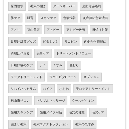
原因追求
毛穴の開き
ターンオーバー
皮脂分泌過剰
肌ケア
肌育
スキンケア
色素沈着
炎症後の色素沈着
アメリ
福山美容
アトピー
アトピー改善
日焼け対策
日焼け対策グッズ
ビタミンE
リコピン
内側から綺麗に
綺麗は作れる
美白ケア
トリートメントメニュー
日焼け後のケア
シミ
くすみ
色むら
ラックトリートメント
ラクトビタCピール
オプション
リバイバルセラム
ハイフ
小じわ
美白ケアトリートメント
福山市サロン
トリプルマッサージ
クールビタミン
愛用スキンケア
愛用メイク用品
毛穴の種類
毛穴ケア
詰まり毛穴
毛穴エクストラクション
毛穴の黒ずみ