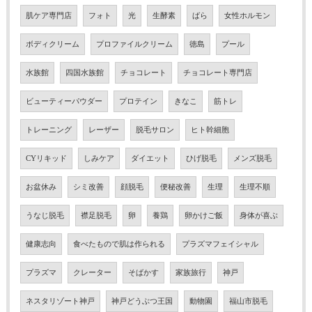
肌ケア専門店
フォト
光
生酵素
ばら
女性ホルモン
ボディクリーム
プロファイルクリーム
徳島
プール
水族館
四国水族館
チョコレート
チョコレート専門店
ビューティーパウダー
プロテイン
きなこ
筋トレ
トレーニング
レーザー
脱毛サロン
ヒト幹細胞
CYリキッド
しみケア
ダイエット
ひげ脱毛
メンズ脱毛
お盆休み
シミ改善
顔脱毛
便秘改善
生理
生理不順
うなじ脱毛
襟足脱毛
卵
養鶏
卵かけご飯
身体が喜ぶ
健康志向
食べたもので肌は作られる
プラズマフェイシャル
プラズマ
クレーター
そばかす
家族旅行
神戸
ネスタリゾート神戸
神戸どうぶつ王国
動物園
福山市脱毛