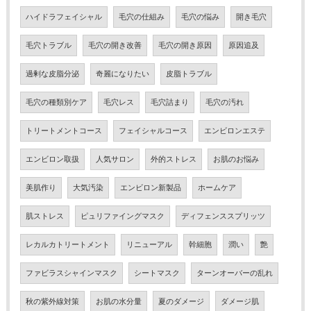
ハイドラフェイシャル
毛穴の仕組み
毛穴の悩み
開き毛穴
毛穴トラブル
毛穴の開き改善
毛穴の開き原因
原因追及
過剰な皮脂分泌
奇麗になりたい
皮脂トラブル
毛穴の種類別ケア
毛穴レス
毛穴詰まり
毛穴の汚れ
トリートメントコース
フェイシャルコース
エンビロンエステ
エンビロン取扱
人気サロン
外的ストレス
お肌のお悩み
美肌作り
大気汚染
エンビロン新製品
ホームケア
肌ストレス
ピュリファイングマスク
ディフェンススプリッツ
レカルカトリートメント
リニューアル
幹細胞
潤い
艶
ファビラスシャインマスク
シートマスク
ターンオーバーの乱れ
秋の紫外線対策
お肌の水分量
夏のダメージ
ダメージ肌