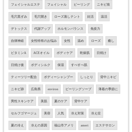
フェイシャルエステ
フェイシャル
ピーリング
ニキビ痕
毛穴黒ずみ
毛穴開き
ローズ蒸しテント
妊活
温活
デトックス
代謝アップ
ホルモンバランス
免疫力
自律神経
女性特有のお悩み
女性
温め
ローズ
癒し
ビタミンA
ACEオイル
ボディケア
乾燥肌
日焼け
日焼け後
ボディシルク
保湿
すべすべ肌
ティーツリー配合
ボディーシャンプー
しっとり
背中ニキビ
ニキビ跡
広島県
environ
ピーリングソープ
薄着の季節に
男性スキンケア
美肌
夏のケア
背中ケア
セルフゴマージュ
美容
人気
冷え対策
冷え症
夏の冷え
冷えの原因
福山市アメリ
ameri
エステサロン