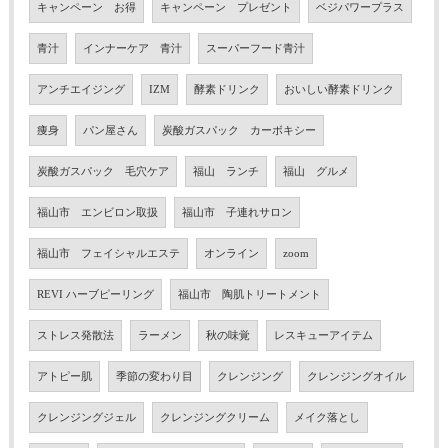
キャンペーン お得
キャンペーン プレゼント
ベジパワープラス
青汁
インナーケア 青汁
スーパーフード青汁
アンチエイジング
IZM
酵素ドリンク
おいしい酵素ドリンク
痩身
パン屋さん
炭酸ガスパック カーボキシー
炭酸ガスパック 毛穴ケア
福山 ランチ
福山 グルメ
福山市 エンビロン取扱
福山市 子連れサロン
福山市 フェイシャルエステ
オンライン
zoom
REVI ハーブピーリング
福山市 陶肌トリートメント
ストレス発散法
ラーメン
秋の味覚
レスキューアイテム
アトピー肌
季節の変わり目
クレンジング
クレンジングオイル
クレンジングジェル
クレンジングクリーム
メイク落とし