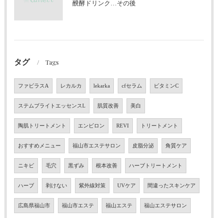
醗酵ドリンク…その後
タグ
Tags
ファビラスA
レカルカ
lekarka
cfセラム
ビタミンC
ステムブライトエッセンスL
肌質改善
美白
陶肌トリートメント
エンビロン
REVI
トリートメント
おすすめメニュー
福山市エステサロン
皮脂分泌
角質ケア
ニキビ
毛穴
黒ずみ
根本改善
ハーブトリートメント
ハーブ
剥けない
紫外線対策
UVケア
間違ったスキンケア
広島県福山市
福山市エステ
福山エステ
福山エステサロン