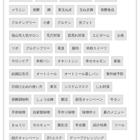
メラニン
発酵
麹
新玉ねぎ
玉ねぎ麹
発酵食品
グルテングリー
小麦
グルテン
光フォト
福山市人気サロン
毛穴対策
肌荒れ対策
エピダーム
お灸
ツボ
グルテンフリー
尾道
腸内
米粉スイーツ
サロンケア
米粉パン
オキシトシン
幸せホルモン
家族
結婚記念日
オートミール
オートミール蒸しパン
紫外線予防
日焼け止めの使い方
東京
システムマスク
しわ対策
発酵調味料
しょうゆ麹
菌活
脱毛キャンペーン
牛タン
手前味噌
自家製味噌
手作り味噌
味噌作り
夏のメニュー
きゅうり
モロキュー
菌生活
常在菌
紹介特典
リール
紹介キャンペーン
月1エステ
ディープクレンジング