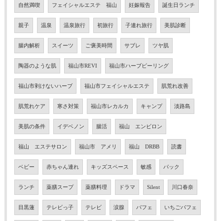
自然満喫
フェイシャルエステ 福山
妊娠報告
誕生日ランチ
親子
温泉
温泉旅行
初旅行
子連れ旅行
美肌診断
腸内解析
スイーツ
ご褒美時間
サブレ
ツヤ肌
陶器のような肌
福山市REVI
福山市ハーブピーリング
福山市剥けないハーブ
福山市フェイシャルエステ
肌荒れ改善
肌荒れケア
寒さ対策
福山市レカルカ
キャンプ
淡路島
美肌の条件
イデベノン
腸活
福山 エンビロン
福山 エステサロン
福山市 アメリ
福山 DRBB
読書
ベビー
赤ちゃん連れ
キッズスペース
敏感
パック
ランチ
薬膳スープ
薬膳料理
ドラマ
Silent
川口春奈
目黒蓮
テレビっ子
テレビ
涙腺
パフェ
いちごパフェ