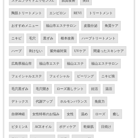
ステムブライトエッセンスL
肌質改善
美白
陶肌トリートメント
エンビロン
REVI
トリートメント
おすすめメニュー
福山市エステサロン
皮脂分泌
角質ケア
ニキビ
毛穴
黒ずみ
根本改善
ハーブトリートメント
ハーブ
剥けない
紫外線対策
UVケア
間違ったスキンケア
広島県福山市
福山市エステ
福山エステ
福山エステサロン
フェイシャルエステ
フェイシャル
ピーリング
ニキビ痕
毛穴黒ずみ
毛穴開き
ローズ蒸しテント
妊活
温活
デトックス
代謝アップ
ホルモンバランス
免疫力
自律神経
女性特有のお悩み
女性
温め
ローズ
癒し
ビタミンA
ACEオイル
ボディケア
乾燥肌
日焼け