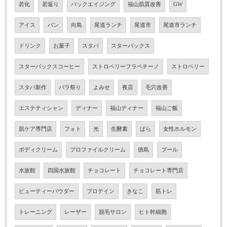
若化
若返り
バックエイジング
福山肌質改善
GW
アイス
パン
向島
尾道ランチ
尾道市
尾道市ランチ
ドリンク
お菓子
スタバ
スターバックス
スターバックスコーヒー
ストロベリーフラペチーノ
ストロベリー
スタバ新作
バラ祭り
よみせ
夜店
毛穴改善
エステティシャン
ディナー
福山ディナー
福山ご飯
肌ケア専門店
フォト
光
生酵素
ばら
女性ホルモン
ボディクリーム
プロファイルクリーム
徳島
プール
水族館
四国水族館
チョコレート
チョコレート専門店
ビューティーパウダー
プロテイン
きなこ
筋トレ
トレーニング
レーザー
脱毛サロン
ヒト幹細胞