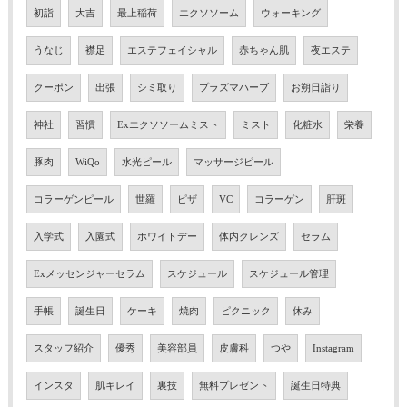
初詣
大吉
最上稲荷
エクソソーム
ウォーキング
うなじ
襟足
エステフェイシャル
赤ちゃん肌
夜エステ
クーポン
出張
シミ取り
プラズマハーブ
お朔日詣り
神社
習慣
Exエクソソームミスト
ミスト
化粧水
栄養
豚肉
WiQo
水光ピール
マッサージピール
コラーゲンピール
世羅
ピザ
VC
コラーゲン
肝斑
入学式
入園式
ホワイトデー
体内クレンズ
セラム
Exメッセンジャーセラム
スケジュール
スケジュール管理
手帳
誕生日
ケーキ
焼肉
ピクニック
休み
スタッフ紹介
優秀
美容部員
皮膚科
つや
Instagram
インスタ
肌キレイ
裏技
無料プレゼント
誕生日特典