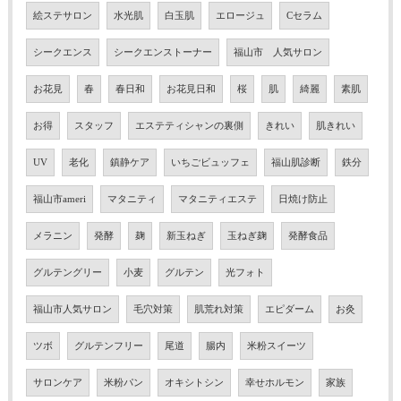
絵ステサロン
水光肌
白玉肌
エロージュ
Cセラム
シークエンス
シークエンストーナー
福山市 人気サロン
お花見
春
春日和
お花見日和
桜
肌
綺麗
素肌
お得
スタッフ
エステティシャンの裏側
きれい
肌きれい
UV
老化
鎮静ケア
いちごビュッフェ
福山肌診断
鉄分
福山市ameri
マタニティ
マタニティエステ
日焼け防止
メラニン
発酵
麹
新玉ねぎ
玉ねぎ麹
発酵食品
グルテングリー
小麦
グルテン
光フォト
福山市人気サロン
毛穴対策
肌荒れ対策
エピダーム
お灸
ツボ
グルテンフリー
尾道
腸内
米粉スイーツ
サロンケア
米粉パン
オキシトシン
幸せホルモン
家族