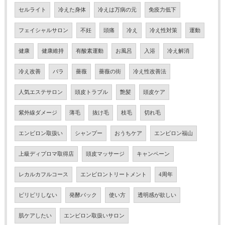
セルライト
冷えた身体
冷えは万病の元
免疫力低下
フェイシャルサロン
不妊
頭痛
冷え
冷え性対策
運動
健康
健康維持
有酸素運動
お風呂
入浴
冷え解消
冷え改善
バラ
薔薇
薔薇の街
冷え性改善法
人気エステサロン
頭皮トラブル
艶髪
頭皮ケア
紫外線ダメージ
薄毛
抜け毛
枝毛
切れ毛
エンビロン取扱い
シャンプー
おうちケア
エンビロン福山
上級ディプロマ取得店
頭皮マッサージ
キャンペーン
レカルカフルコース
エンビロントリートメント
4周年
ピリピリしない
発酵パック
使い方
透明感が欲しい
肌ケアしたい
エンビロン取扱いサロン