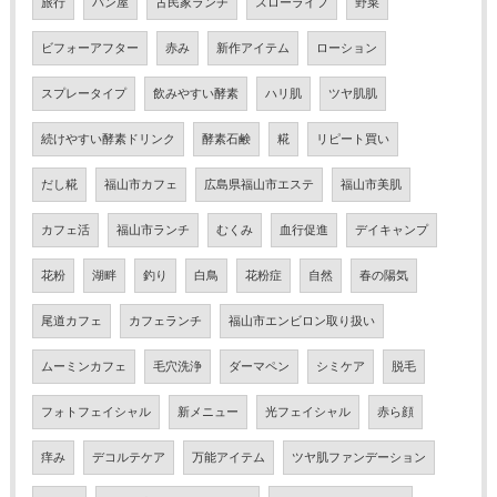
旅行
パン屋
古民家ランチ
スローライフ
野菜
ビフォーアフター
赤み
新作アイテム
ローション
スプレータイプ
飲みやすい酵素
ハリ肌
ツヤ肌肌
続けやすい酵素ドリンク
酵素石鹸
糀
リピート買い
だし糀
福山市カフェ
広島県福山市エステ
福山市美肌
カフェ活
福山市ランチ
むくみ
血行促進
デイキャンプ
花粉
湖畔
釣り
白鳥
花粉症
自然
春の陽気
尾道カフェ
カフェランチ
福山市エンビロン取り扱い
ムーミンカフェ
毛穴洗浄
ダーマペン
シミケア
脱毛
フォトフェイシャル
新メニュー
光フェイシャル
赤ら顔
痒み
デコルテケア
万能アイテム
ツヤ肌ファンデーション