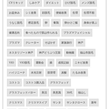
CYリキッド
しみケア
ダイエット
ひげ脱毛
メンズ脱毛
お盆休み
シミ改善
顔脱毛
便秘改善
生理
生理不順
うなじ脱毛
襟足脱毛
卵
養鶏
卵かけご飯
身体が喜ぶ
健康志向
食べたもので肌は作られる
プラズマフェイシャル
プラズマ
クレーター
そばかす
家族旅行
神戸
ネスタリゾート神戸
神戸どうぶつ王国
動物園
福山市脱毛
VIO
VIO脱毛
運動会
娘
成長記録
ニキビ改善
ハイジニーナ
水光注射
肌管理
炭酸
たるみ改善
コストコ
コストコ購入品
グラスフェッド
グラスフェッドバター
美活
美意識
30代
福山し
クリスマス
クリスマスイブ
サンタ
サンタクロース
新年