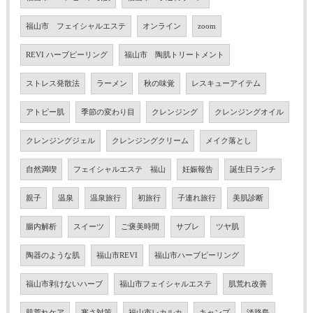
福山市 フェイシャルエステ
オンライン
zoom
REVI ハーブピーリング
福山市 陶肌トリートメント
ストレス発散法
ラーメン
秋の味覚
レスキューアイテム
アトピー肌
季節の変わり目
クレンジング
クレンジングオイル
クレンジングジェル
クレンジングクリーム
メイク落とし
自然満喫
フェイシャルエステ 福山
妊娠報告
誕生日ランチ
親子
温泉
温泉旅行
初旅行
子連れ旅行
美肌診断
腸内解析
スイーツ
ご褒美時間
サブレ
ツヤ肌
陶器のような肌
福山市REVI
福山市ハーブピーリング
福山市剥けないハーブ
福山市フェイシャルエステ
肌荒れ改善
肌荒れケア
寒さ対策
福山市レカルカ
キャンプ
淡路島