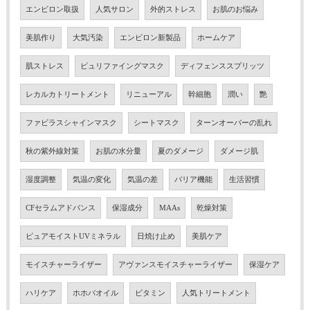
エンビロン取扱
人気サロン
外的ストレス
お肌のお悩み
美肌作り
大気汚染
エンビロン新製品
ホームケア
肌ストレス
ピュリファイングマスク
ディフェンススプリッツ
レカルカトリートメント
リニューアル
幹細胞
潤い
艶
ファビラスシャインマスク
シートマスク
ターンオーバーの乱れ
秋の紫外線対策
お肌の水分量
夏のダメージ
ダメージ肌
湿度調整
気温の変化
気温の差
バリア機能
生活習慣
CFセラムアドバンス
保湿成分
MAAs
乾燥対策
ピュアモイストUVミネラル
日焼け止め
美肌ケア
モイスチャーライザー
アヴァンスモイスチャーライザー
保湿ケア
ハリケア
ホホバオイル
ビタミン
人気トリートメント