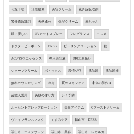
化粧下地
活性酸素
美容クリーム
紫外線吸収剤
紫外線散乱剤
天然成分
保湿クリーム
赤ちゃん
肌に優しい
UVカットスプレー
フレグランス
コスメ
ドクタービーボーン
DRBB
ピーリングローション
糖
ACグロウエッセンス
導入美容液
DRBB取扱い
シャープクリーム
ボトックス
表情ジワ
肌診断
肌診断器
無料カウンセリング
冷房
夏のスキンケア
未来の肌作り
芸能人愛用
美肌の作り方
シミ予防
ルーセントプレップローション
美白アイテム
Cブーストクリーム
ヴァイブランスマスク
くすみケア
福山市 DRBB
福山市 エステサロン
福山市 美容
福山市 レカルカ