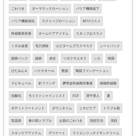
ごわつき
ダーマラックローション
バリア機能低下
バリア機能強化
ラクトぺプローション
REVIコスメ
幹細胞美容液
ホームケアアイテム
スタッフおススメ
くすみ改善
毛穴掃除
エピダームプラスマスク
シートパック
鎮静パック
鎮静
炎症
ツボクサエキス
シカ
韓国
びたみんA
バクチオール
艶肌
陶肌ファンデーション
スピキュール
針ファンデ
臍帯血幹細胞培養液
植物幹細胞
抗酸化
モイストシャインミスト
EGF
背中美人
夏
ボディトリートメント
ダウンタイム
ニキビケア
トラブル肌
気温差
春の肌トラブル
お肌のごわつき
洗顔方法
洗顔
スキンケアアイテム
デリケート
ラドエンリッチドサンクリーム