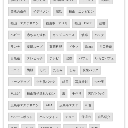
美肌の条件
イデベノン
腸活
福山 エンビロン
福山 エステサロン
福山市 アメリ
福山 DRBB
読書
ベビー
赤ちゃん連れ
キッズスペース
敏感
パック
ランチ
薬膳スープ
薬膳料理
ドラマ
Silent
川口春奈
目黒蓮
テレビっ子
テレビ
涙腺
パフェ
いちごパフェ
口コミ
陶肌
しわ
たるみ
しみ
炭酸パック
トーンアップ
ツヤ肌パック
成長
写真撮影
つや玉
凧上げ
福山市子連れサロン
凧
手作り
REVIパック
広島県エステサロン
AHA
広島県エステ
和食
パワースポット
バレンタイン
チョコ
保湿力
自己紹介