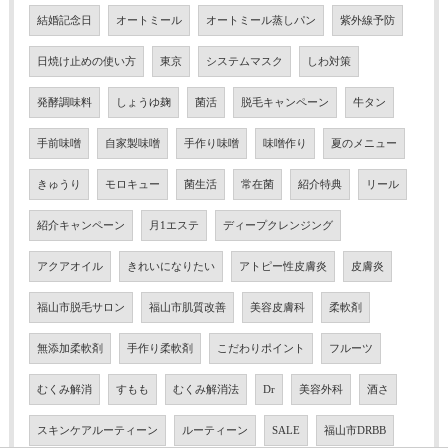
結婚記念日
オートミール
オートミール蒸しパン
紫外線予防
日焼け止めの使い方
東京
システムマスク
しわ対策
発酵調味料
しょうゆ麹
菌活
脱毛キャンペーン
牛タン
手前味噌
自家製味噌
手作り味噌
味噌作り
夏のメニュー
きゅうり
モロキュー
菌生活
常在菌
紹介特典
リール
紹介キャンペーン
月1エステ
ディープクレンジング
アクアオイル
きれいになりたい
アトピー性皮膚炎
皮膚炎
福山市脱毛サロン
福山市肌質改善
美容皮膚科
柔軟剤
無添加柔軟剤
手作り柔軟剤
こだわりポイント
フルーツ
むくみ解消
すもも
むくみ解消法
Dr
美容外科
酒さ
スキンケアルーティーン
ルーティーン
SALE
福山市DRBB