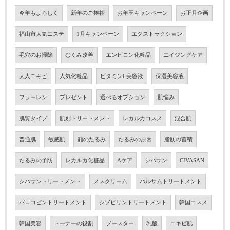
今年もよろしく
新年のご挨拶
お年玉キャンペーン
お正月企画
福山市人気エステ
1月キャンペーン
エクストラクション
毛穴のお掃除
むくみ改善
エンビロン化粧品
エイジングケア
大人ニキビ
人気化粧品
ビタミンC美容液
保湿美容液
フラーレン
プレゼント
選べるオプション
肌悩み
肌質タイプ
肌別トリートメント
レカルカコスメ
混合肌
普通肌
敏感肌
顔のたるみ
たるみの原因
脂肪の蓄積
たるみの予防
レカルカ化粧品
Aケア
シバサン
CIVASAN
シバサントリートメント
メスクリーム
バルサムトリートメント
バロコビントリートメント
シゾピリントリートメント
韓国コスメ
韓国美容
トーナーの役割
ブースター
乳酸
ニキビ肌