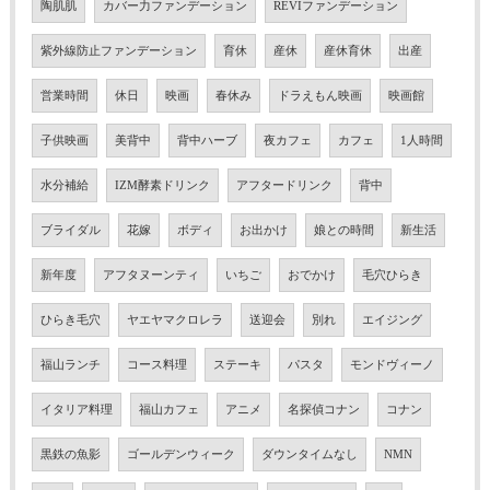
陶肌肌
カバー力ファンデーション
REVIファンデーション
紫外線防止ファンデーション
育休
産休
産休育休
出産
営業時間
休日
映画
春休み
ドラえもん映画
映画館
子供映画
美背中
背中ハーブ
夜カフェ
カフェ
1人時間
水分補給
IZM酵素ドリンク
アフタードリンク
背中
ブライダル
花嫁
ボディ
お出かけ
娘との時間
新生活
新年度
アフタヌーンティ
いちご
おでかけ
毛穴ひらき
ひらき毛穴
ヤエヤマクロレラ
送迎会
別れ
エイジング
福山ランチ
コース料理
ステーキ
パスタ
モンドヴィーノ
イタリア料理
福山カフェ
アニメ
名探偵コナン
コナン
黒鉄の魚影
ゴールデンウィーク
ダウンタイムなし
NMN