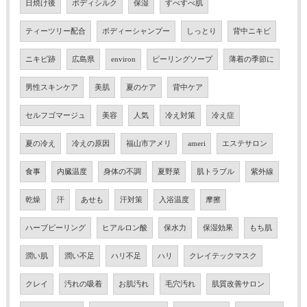
日焼け後
ボディシルク
保湿
すべすべ肌
ティーツリー配合
ボディーシャンプー
しっとり
背中ニキビ
ニキビ跡
広島県
environ
ピーリングソープ
薄着の季節に
男性スキンケア
美肌
夏のケア
背中ケア
セルフゴマージュ
美容
人気
冷え対策
冷え症
夏の冷え
冷えの原因
福山市アメリ
ameri
エステサロン
食事
内臓温度
身体の不調
夏野菜
肌トラブル
紫外線
乾燥
汗
あせも
汗対策
入浴温度
摩擦
ハーブピーリング
ヒアルロン酸
保水力
保湿効果
もち肌
潤い肌
潤い不足
ハリ不足
ハリ
クレイテックマスク
クレイ
汚れの吸着
お肌汚れ
毛穴汚れ
肌質改善サロン