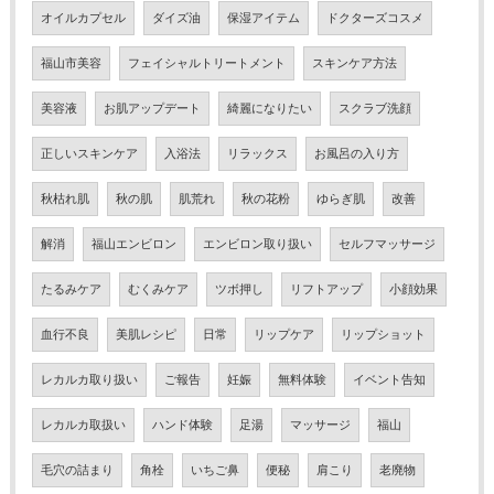
オイルカプセル
ダイズ油
保湿アイテム
ドクターズコスメ
福山市美容
フェイシャルトリートメント
スキンケア方法
美容液
お肌アップデート
綺麗になりたい
スクラブ洗顔
正しいスキンケア
入浴法
リラックス
お風呂の入り方
秋枯れ肌
秋の肌
肌荒れ
秋の花粉
ゆらぎ肌
改善
解消
福山エンビロン
エンビロン取り扱い
セルフマッサージ
たるみケア
むくみケア
ツボ押し
リフトアップ
小顔効果
血行不良
美肌レシピ
日常
リップケア
リップショット
レカルカ取り扱い
ご報告
妊娠
無料体験
イベント告知
レカルカ取扱い
ハンド体験
足湯
マッサージ
福山
毛穴の詰まり
角栓
いちご鼻
便秘
肩こり
老廃物