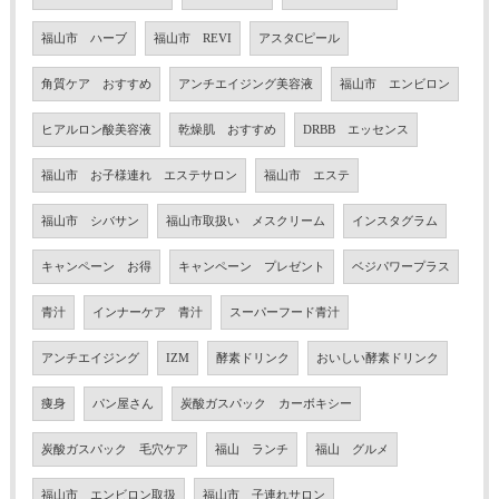
福山市 ハーブ
福山市 REVI
アスタCピール
角質ケア おすすめ
アンチエイジング美容液
福山市 エンビロン
ヒアルロン酸美容液
乾燥肌 おすすめ
DRBB エッセンス
福山市 お子様連れ エステサロン
福山市 エステ
福山市 シバサン
福山市取扱い メスクリーム
インスタグラム
キャンペーン お得
キャンペーン プレゼント
ベジパワープラス
青汁
インナーケア 青汁
スーパーフード青汁
アンチエイジング
IZM
酵素ドリンク
おいしい酵素ドリンク
痩身
パン屋さん
炭酸ガスパック カーボキシー
炭酸ガスパック 毛穴ケア
福山 ランチ
福山 グルメ
福山市 エンビロン取扱
福山市 子連れサロン