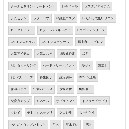
クールビタミントリートメント
レチノール
おススメアイテム
シムセラム
ラクトぺプ
幹細胞コスメ
レカルカ取扱いサロン
ピュアモイスト
ビタミンAスキンケア
Cクエンスシリーズ
Cクエンスセラム
Cクエンスクリーム+
福山市エンビロン
人気アイテム
人気コスメ
抗酸化作用
12月
剥けるピーリング
ハードトリートメント
ルヴィ
陶器肌
剥けないハーブ
再生因子
認定講師
REVI代理店
保湿パック
栄養バランス
暴飲暴食
免疫低下
免疫力アップ
ミネラル
サプリメント
ドクターズサプリ
キレイ
デトックスサプリ
クロレラ
ありがとう
ありがとうございました
年末
年末年始
感謝