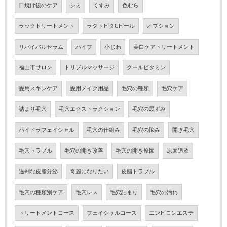
日焼け後のケア
シミ
くすみ
色むら
ラックトリートメント
ラクトビタCピール
オプション
リバイバルセラム
ハイフ
小じわ
美白ケアトリートメント
福山市サロン
トリプルマッサージ
クールビタミン
愛用スキンケア
愛用メイク用品
毛穴の種類
毛穴ケア
詰まり毛穴
毛穴エクストラクション
毛穴の黒ずみ
ハイドラフェイシャル
毛穴の仕組み
毛穴の悩み
開き毛穴
毛穴トラブル
毛穴の開き改善
毛穴の開き原因
原因追及
過剰な皮脂分泌
奇麗になりたい
皮脂トラブル
毛穴の種類別ケア
毛穴レス
毛穴詰まり
毛穴の汚れ
トリートメントコース
フェイシャルコース
エンビロンエステ