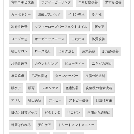
背中ニキビ改善
ボディーピーリング
ニキビ痕改善
黒ずみ改善
カーボキシー
炭酸ガスパック
イオン導入
冷え性
冷え性改善
ソフィーローズパーフェクトオイル
膣ケア
ローズの恵
オーガニックローズ
こだわり
体質改善
福山サロン
ローズ蒸し
よもぎ蒸し
蒸気美容
肌悩み改善
お悩み改善
カウンセリング
ビューティー
ニキビの原因
原因追求
毛穴の開き
ターンオーバー
皮脂分泌過剰
肌ケア
肌育
スキンケア
色素沈着
炎症後の色素沈着
アメリ
福山美容
アトピー
アトピー改善
日焼け対策
日焼け対策グッズ
ビタミンE
リコピン
内側から綺麗に
綺麗は作れる
美白ケア
トリートメントメニュー