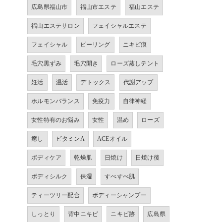
広島県福山市
福山市エステ
福山エステ
福山エステサロン
フェイシャルエステ
フェイシャル
ピーリング
ニキビ痕
毛穴黒ずみ
毛穴開き
ローズ蒸しテント
妊活
温活
デトックス
代謝アップ
ホルモンバランス
免疫力
自律神経
女性特有のお悩み
女性
温め
ローズ
癒し
ビタミンA
ACEオイル
ボディケア
乾燥肌
日焼け
日焼け後
ボディシルク
保湿
すべすべ肌
ティーツリー配合
ボディーシャンプー
しっとり
背中ニキビ
ニキビ跡
広島県