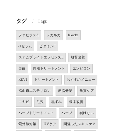
タグ
Tags
ファビラスA
レカルカ
lekarka
cfセラム
ビタミンC
ステムブライトエッセンスL
肌質改善
美白
陶肌トリートメント
エンビロン
REVI
トリートメント
おすすめメニュー
福山市エステサロン
皮脂分泌
角質ケア
ニキビ
毛穴
黒ずみ
根本改善
ハーブトリートメント
ハーブ
剥けない
紫外線対策
UVケア
間違ったスキンケア