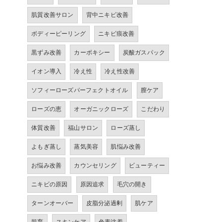
肌質改善サロン
背中ニキビ改善
ボディーピーリング
ニキビ痕改善
黒ずみ改善
カーボキシー
炭酸ガスパック
イオン導入
冷え性
冷え性改善
ソフィーローズパーフェクトオイル
膣ケア
ローズの恵
オーガニックローズ
こだわり
体質改善
福山サロン
ローズ蒸し
よもぎ蒸し
蒸気美容
肌悩み改善
お悩み改善
カウンセリング
ビューティー
ニキビの原因
原因追求
毛穴の開き
ターンオーバー
皮脂分泌過剰
肌ケア