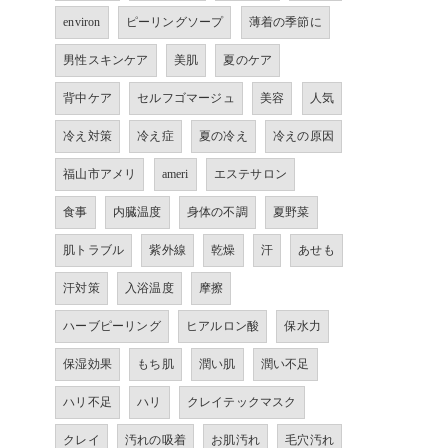
environ
ピーリングソープ
薄着の季節に
男性スキンケア
美肌
夏のケア
背中ケア
セルフゴマージュ
美容
人気
冷え対策
冷え症
夏の冷え
冷えの原因
福山市アメリ
ameri
エステサロン
食事
内臓温度
身体の不調
夏野菜
肌トラブル
紫外線
乾燥
汗
あせも
汗対策
入浴温度
摩擦
ハーブピーリング
ヒアルロン酸
保水力
保湿効果
もち肌
潤い肌
潤い不足
ハリ不足
ハリ
クレイテックマスク
クレイ
汚れの吸着
お肌汚れ
毛穴汚れ