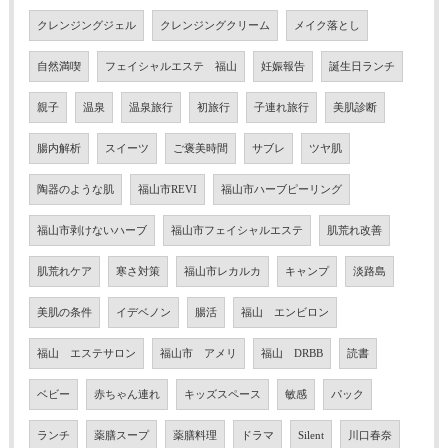
クレンジングジェル
クレンジングクリーム
メイク落とし
自然満喫
フェイシャルエステ 福山
妊娠報告
誕生日ランチ
親子
温泉
温泉旅行
初旅行
子連れ旅行
美肌診断
腸内解析
スイーツ
ご褒美時間
サブレ
ツヤ肌
陶器のような肌
福山市REVI
福山市ハーブピーリング
福山市剥けないハーブ
福山市フェイシャルエステ
肌荒れ改善
肌荒れケア
寒さ対策
福山市レカルカ
キャンプ
淡路島
美肌の条件
イデベノン
腸活
福山 エンビロン
福山 エステサロン
福山市 アメリ
福山 DRBB
読書
ベビー
赤ちゃん連れ
キッズスペース
敏感
パック
ランチ
薬膳スープ
薬膳料理
ドラマ
Silent
川口春奈