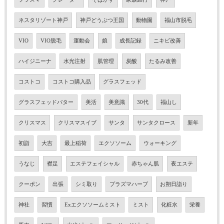
ネスタリゾート神戸
神戸どうぶつ王国
動物園
福山市脱毛
VIO
VIO脱毛
運動会
娘
成長記録
ニキビ改善
ハイジニーナ
水光注射
肌管理
炭酸
たるみ改善
コストコ
コストコ購入品
グラスフェッド
グラスフェッドバター
美活
美意識
30代
福山し
クリスマス
クリスマスイブ
サンタ
サンタクロース
新年
初詣
大吉
最上稲荷
エクソソーム
ウォーキング
うなじ
襟足
エステフェイシャル
赤ちゃん肌
夜エステ
クーポン
出張
シミ取り
プラズマハーブ
お朔日詣り
神社
習慣
Exエクソソームミスト
ミスト
化粧水
栄養