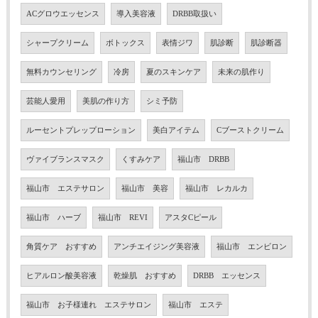
ACグロウエッセンス
導入美容液
DRBB取扱い
シャープクリーム
ボトックス
表情ジワ
肌診断
肌診断器
無料カウンセリング
冷房
夏のスキンケア
未来の肌作り
芸能人愛用
美肌の作り方
シミ予防
ルーセントプレップローション
美白アイテム
Cブーストクリーム
ヴァイブランスマスク
くすみケア
福山市 DRBB
福山市 エステサロン
福山市 美容
福山市 レカルカ
福山市 ハーブ
福山市 REVI
アスタCピール
角質ケア おすすめ
アンチエイジング美容液
福山市 エンビロン
ヒアルロン酸美容液
乾燥肌 おすすめ
DRBB エッセンス
福山市 お子様連れ エステサロン
福山市 エステ