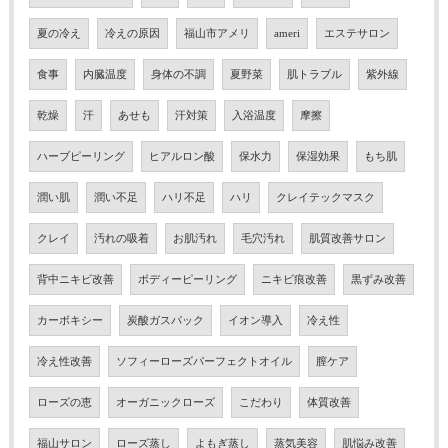
夏の冷え
冷えの原因
福山市アメリ
ameri
エステサロン
食事
内臓温度
身体の不調
夏野菜
肌トラブル
紫外線
乾燥
汗
あせも
汗対策
入浴温度
摩擦
ハーブピーリング
ヒアルロン酸
保水力
保湿効果
もち肌
潤い肌
潤い不足
ハリ不足
ハリ
クレイテックマスク
クレイ
汚れの吸着
お肌汚れ
毛穴汚れ
肌質改善サロン
背中ニキビ改善
ボディーピーリング
ニキビ痕改善
黒ずみ改善
カーボキシー
炭酸ガスパック
イオン導入
冷え性
冷え性改善
ソフィーローズパーフェクトオイル
膣ケア
ローズの恵
オーガニックローズ
こだわり
体質改善
福山サロン
ローズ蒸し
よもぎ蒸し
蒸気美容
肌悩み改善