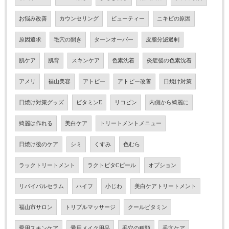
お悩み改善
カウンセリング
ビューティー
ニキビの原因
原因追求
毛穴の開き
ターンオーバー
皮脂分泌過剰
肌ケア
肌育
スキンケア
色素沈着
炎症後の色素沈着
アメリ
福山美容
アトピー
アトピー改善
日焼け対策
日焼け対策グッズ
ビタミンE
リコピン
内側から綺麗に
綺麗は作れる
美白ケア
トリートメントメニュー
日焼け後のケア
シミ
くすみ
色むら
ラックトリートメント
ラクトビタCピール
オプション
リバイバルセラム
ハイフ
小じわ
美白ケアトリートメント
福山市サロン
トリプルマッサージ
クールビタミン
愛用スキンケア
愛用メイク用品
毛穴の種類
毛穴ケア