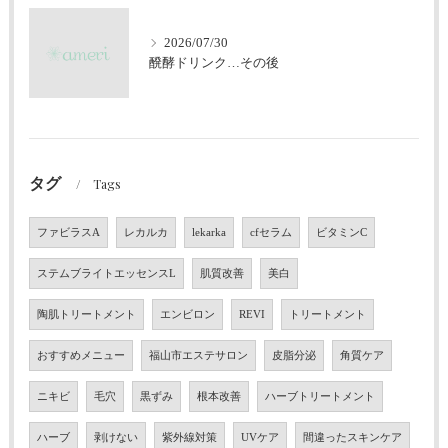
2026/07/30
醗酵ドリンク…その後
タグ
Tags
ファビラスA
レカルカ
lekarka
cfセラム
ビタミンC
ステムブライトエッセンスL
肌質改善
美白
陶肌トリートメント
エンビロン
REVI
トリートメント
おすすめメニュー
福山市エステサロン
皮脂分泌
角質ケア
ニキビ
毛穴
黒ずみ
根本改善
ハーブトリートメント
ハーブ
剥けない
紫外線対策
UVケア
間違ったスキンケア