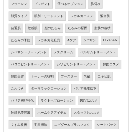
フラーレン
プレゼント
選べるオプション
肌悩み
肌質タイプ
肌別トリートメント
レカルカコスメ
混合肌
普通肌
敏感肌
顔のたるみ
たるみの原因
脂肪の蓄積
たるみの予防
レカルカ化粧品
Aケア
シバサン
CIVASAN
シバサントリートメント
メスクリーム
バルサムトリートメント
バロコビントリートメント
シゾピリントリートメント
韓国コスメ
韓国美容
トーナーの役割
ブースター
乳酸
ニキビ肌
ごわつき
ダーマラックローション
バリア機能低下
バリア機能強化
ラクトぺプローション
REVIコスメ
幹細胞美容液
ホームケアアイテム
スタッフおススメ
くすみ改善
毛穴掃除
エピダームプラスマスク
シートパック