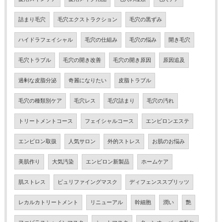
詰まり毛穴
毛穴エクストラクション
毛穴の黒ずみ
ハイドラフェイシャル
毛穴の仕組み
毛穴の悩み
開き毛穴
毛穴トラブル
毛穴の開き改善
毛穴の開き原因
原因追及
過剰な皮脂分泌
奇麗になりたい
皮脂トラブル
毛穴の種類別ケア
毛穴レス
毛穴詰まり
毛穴の汚れ
トリートメントコース
フェイシャルコース
エンビロンエステ
エンビロン取扱
人気サロン
外的ストレス
お肌のお悩み
美肌作り
大気汚染
エンビロン新製品
ホームケア
肌ストレス
ピュリファイングマスク
ディフェンススプリッツ
レカルカトリートメント
リニューアル
幹細胞
潤い
艶