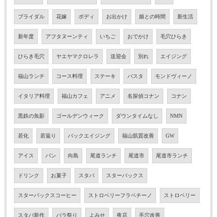
ブライダル
花嫁
ボディ
お出かけ
娘との時間
新生活
新年度
アフタヌーンティ
いちご
おでかけ
毛穴ひらき
ひらき毛穴
ヤエヤマクロレラ
送迎会
別れ
エイジング
福山ランチ
コース料理
ステーキ
パスタ
モンドヴィーノ
イタリア料理
福山カフェ
アニメ
名探偵コナン
コナン
黒鉄の魚影
ゴールデンウィーク
ダウンタイムなし
NMN
若化
若返り
バックエイジング
福山肌質改善
GW
アイス
パン
向島
尾道ランチ
尾道市
尾道市ランチ
ドリンク
お菓子
スタバ
スターバックス
スターバックスコーヒー
ストロベリーフラペチーノ
ストロベリー
スタバ新作
バラ祭り
よみせ
夜店
毛穴改善