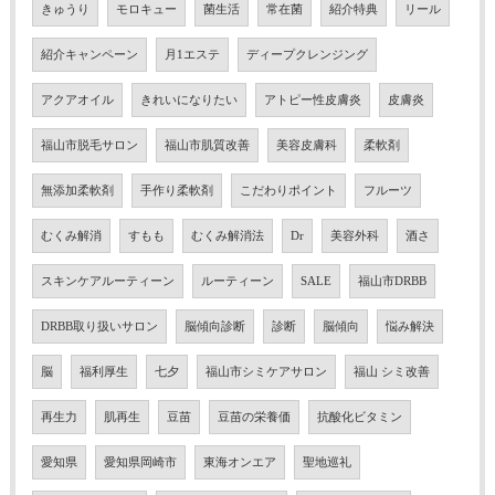
きゅうり
モロキュー
菌生活
常在菌
紹介特典
リール
紹介キャンペーン
月1エステ
ディープクレンジング
アクアオイル
きれいになりたい
アトピー性皮膚炎
皮膚炎
福山市脱毛サロン
福山市肌質改善
美容皮膚科
柔軟剤
無添加柔軟剤
手作り柔軟剤
こだわりポイント
フルーツ
むくみ解消
すもも
むくみ解消法
Dr
美容外科
酒さ
スキンケアルーティーン
ルーティーン
SALE
福山市DRBB
DRBB取り扱いサロン
脳傾向診断
診断
脳傾向
悩み解決
脳
福利厚生
七夕
福山市シミケアサロン
福山 シミ改善
再生力
肌再生
豆苗
豆苗の栄養価
抗酸化ビタミン
愛知県
愛知県岡崎市
東海オンエア
聖地巡礼