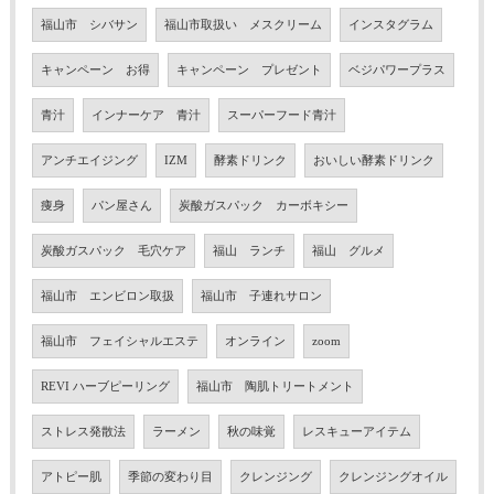
福山市 シバサン
福山市取扱い メスクリーム
インスタグラム
キャンペーン お得
キャンペーン プレゼント
ベジパワープラス
青汁
インナーケア 青汁
スーパーフード青汁
アンチエイジング
IZM
酵素ドリンク
おいしい酵素ドリンク
痩身
パン屋さん
炭酸ガスパック カーボキシー
炭酸ガスパック 毛穴ケア
福山 ランチ
福山 グルメ
福山市 エンビロン取扱
福山市 子連れサロン
福山市 フェイシャルエステ
オンライン
zoom
REVI ハーブピーリング
福山市 陶肌トリートメント
ストレス発散法
ラーメン
秋の味覚
レスキューアイテム
アトピー肌
季節の変わり目
クレンジング
クレンジングオイル