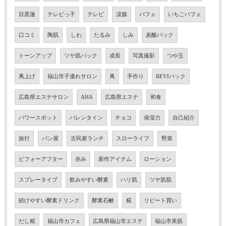
目黒蓮
テレビっ子
テレビ
涙腺
パフェ
いちごパフェ
口コミ
陶肌
しわ
たるみ
しみ
炭酸パック
トーンアップ
ツヤ肌パック
成長
写真撮影
つや玉
凧上げ
福山市子連れサロン
凧
手作り
REVIパック
広島県エステサロン
AHA
広島県エステ
和食
パワースポット
バレンタイン
チョコ
保湿力
自己紹介
旅行
パン屋
古民家ランチ
スローライフ
野菜
ビフォーアフター
赤み
新作アイテム
ローション
スプレータイプ
飲みやすい酵素
ハリ肌
ツヤ肌肌
続けやすい酵素ドリンク
酵素石鹸
糀
リピート買い
だし糀
福山市カフェ
広島県福山市エステ
福山市美肌