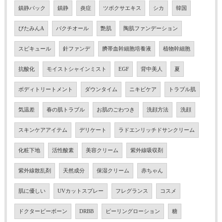
鎮静パック
鎮静
炎症
ツボクサエキス
シカ
韓国
びたみんA
バクチオール
艶肌
陶肌ファンデーション
スピキュール
針ファンデ
臍帯血幹細胞培養液
植物幹細胞
抗酸化
モイストシャインミスト
EGF
背中美人
夏
ボディトリートメント
ダウンタイム
ニキビケア
トラブル肌
気温差
春の肌トラブル
お肌のごわつき
洗顔方法
洗顔
スキンケアアイテム
デリケート
ラドエンリッチドサンクリーム
化粧下地
活性酸素
美容クリーム
紫外線吸収剤
紫外線散乱剤
天然成分
保湿クリーム
赤ちゃん
肌に優しい
UVカットスプレー
フレグランス
コスメ
ドクタービーボーン
DRBB
ピーリングローション
糖