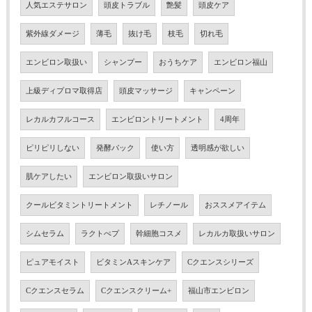
人気エステサロン
頭皮トラブル
艶髪
頭皮ケア
紫外線ダメージ
薄毛
抜け毛
枝毛
切れ毛
エンビロン取扱い
シャンプー
おうちケア
エンビロン福山
上級ディプロマ取得店
頭皮マッサージ
キャンペーン
レカルカフルコース
エンビロントリートメント
4周年
ピリピリしない
発酵パック
使い方
透明感が欲しい
肌ケアしたい
エンビロン取扱いサロン
クールビタミントリートメント
レチノール
おススメアイテム
シムセラム
ラクトぺプ
幹細胞コスメ
レカルカ取扱いサロン
ピュアモイスト
ビタミンAスキンケア
Cクエンスシリーズ
Cクエンスセラム
Cクエンスクリーム+
福山市エンビロン