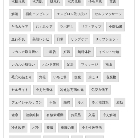
秋枯れ肌
秋の肌
肌荒れ
秋の花粉
ゆらぎ肌
改善
解消
福山エンビロン
エンビロン取り扱い
セルフマッサージ
たるみケア
むくみケア
ツボ押し
リフトアップ
小顔効果
血行不良
美肌レシピ
日常
リップケア
リップショット
レカルカ取り扱い
ご報告
妊娠
無料体験
イベント告知
レカルカ取扱い
ハンド体験
足湯
マッサージ
福山
毛穴の詰まり
角栓
いちご鼻
便秘
肩こり
老廃物
セルライト
冷えた身体
冷えは万病の元
免疫力低下
フェイシャルサロン
不妊
頭痛
冷え
冷え性対策
運動
健康
健康維持
有酸素運動
お風呂
入浴
冷え解消
冷え改善
バラ
薔薇
薔薇の街
冷え性改善法