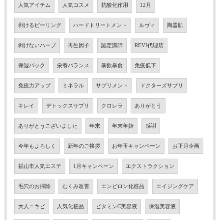
人気アイテム
人気コスメ
抗酸化作用
12月
剥けるピーリング
ハードトリートメント
ルヴィ
陶器肌
剥けないハーブ
再生因子
認定講師
REVI代理店
保湿パック
栄養バランス
暴飲暴食
免疫低下
免疫力アップ
ミネラル
サプリメント
ドクターズサプリ
キレイ
デトックスサプリ
クロレラ
ありがとう
ありがとうございました
年末
年末年始
感謝
今年もよろしく
新年のご挨拶
お年玉キャンペーン
お正月企画
福山市人気エステ
1月キャンペーン
エクストラクション
毛穴のお掃除
むくみ改善
エンビロン化粧品
エイジングケア
大人ニキビ
人気化粧品
ビタミンC美容液
保湿美容液