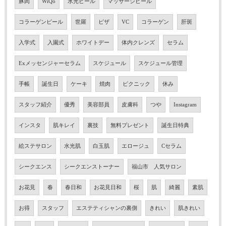
豚肉
WiQo
水光ピール
マッサージピール
コラーゲンピール
世羅
ピザ
VC
コラーゲン
肝斑
入学式
入園式
ホワイトデー
体内クレンズ
セラム
Exメッセンジャーセラム
スケジュール
スケジュール管理
手帳
誕生日
ケーキ
焼肉
ピクニック
休み
スタッフ紹介
優秀
美容部員
皮膚科
つや
Instagram
インスタ
肌キレイ
裏技
無料プレゼント
誕生日特典
絵ステサロン
水光肌
白玉肌
エロージュ
Cセラム
シークエンス
シークエンストーナー
福山市 人気サロン
お花見
春
春日和
お花見日和
桜
肌
綺麗
素肌
お得
スタッフ
エステティシャンの裏側
きれい
肌きれい