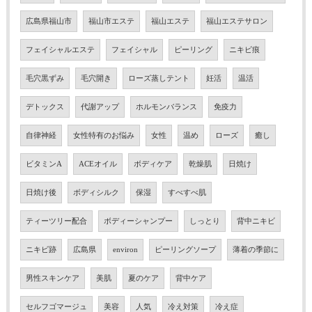
広島県福山市
福山市エステ
福山エステ
福山エステサロン
フェイシャルエステ
フェイシャル
ピーリング
ニキビ痕
毛穴黒ずみ
毛穴開き
ローズ蒸しテント
妊活
温活
デトックス
代謝アップ
ホルモンバランス
免疫力
自律神経
女性特有のお悩み
女性
温め
ローズ
癒し
ビタミンA
ACEオイル
ボディケア
乾燥肌
日焼け
日焼け後
ボディシルク
保湿
すべすべ肌
ティーツリー配合
ボディーシャンプー
しっとり
背中ニキビ
ニキビ跡
広島県
environ
ピーリングソープ
薄着の季節に
男性スキンケア
美肌
夏のケア
背中ケア
セルフゴマージュ
美容
人気
冷え対策
冷え症