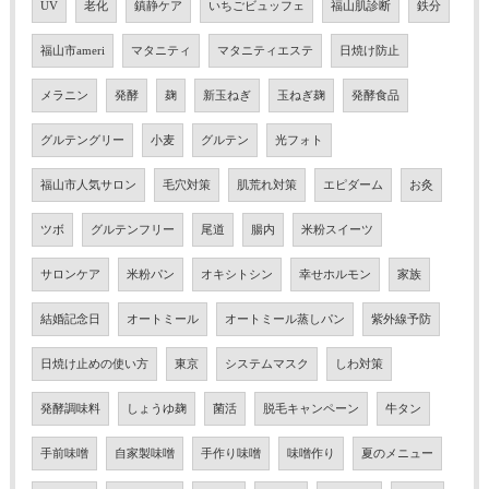
UV
老化
鎮静ケア
いちごビュッフェ
福山肌診断
鉄分
福山市ameri
マタニティ
マタニティエステ
日焼け防止
メラニン
発酵
麹
新玉ねぎ
玉ねぎ麹
発酵食品
グルテングリー
小麦
グルテン
光フォト
福山市人気サロン
毛穴対策
肌荒れ対策
エピダーム
お灸
ツボ
グルテンフリー
尾道
腸内
米粉スイーツ
サロンケア
米粉パン
オキシトシン
幸せホルモン
家族
結婚記念日
オートミール
オートミール蒸しパン
紫外線予防
日焼け止めの使い方
東京
システムマスク
しわ対策
発酵調味料
しょうゆ麹
菌活
脱毛キャンペーン
牛タン
手前味噌
自家製味噌
手作り味噌
味噌作り
夏のメニュー