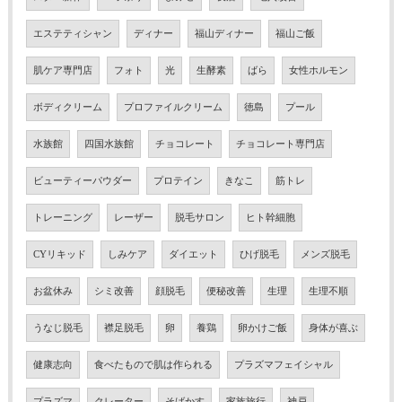
エステティシャン
ディナー
福山ディナー
福山ご飯
肌ケア専門店
フォト
光
生酵素
ばら
女性ホルモン
ボディクリーム
プロファイルクリーム
徳島
プール
水族館
四国水族館
チョコレート
チョコレート専門店
ビューティーパウダー
プロテイン
きなこ
筋トレ
トレーニング
レーザー
脱毛サロン
ヒト幹細胞
CYリキッド
しみケア
ダイエット
ひげ脱毛
メンズ脱毛
お盆休み
シミ改善
顔脱毛
便秘改善
生理
生理不順
うなじ脱毛
襟足脱毛
卵
養鶏
卵かけご飯
身体が喜ぶ
健康志向
食べたもので肌は作られる
プラズマフェイシャル
プラズマ
クレーター
そばかす
家族旅行
神戸