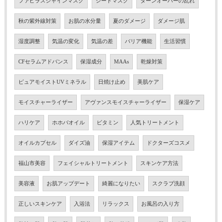
ファビラスシャインマスク
シートマスク
ターンオーバーの乱れ
秋の紫外線対策
お肌の水分量
夏のダメージ
ダメージ肌
湿度調整
気温の変化
気温の差
バリア機能
生活習慣
CFセラムアドバンス
保湿成分
MAAs
乾燥対策
ピュアモイストUVミネラル
日焼け止め
美肌ケア
モイスチャーライザー
アヴァンスモイスチャーライザー
保湿ケア
ハリケア
ホホバオイル
ビタミン
人気トリートメント
オイルカプセル
ダイズ油
保湿アイテム
ドクターズコスメ
福山市美容
フェイシャルトリートメント
スキンケア方法
美容液
お肌アップデート
綺麗になりたい
スクラブ洗顔
正しいスキンケア
入浴法
リラックス
お風呂の入り方