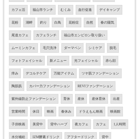
カフェ活
福山市ランチ
むくみ
血行促進
デイキャンプ
花粉
湖畔
釣り
白鳥
花粉症
自然
春の陽気
尾道カフェ
カフェランチ
福山市エンビロン取り扱い
ムーミンカフェ
毛穴洗浄
ダーマペン
シミケア
脱毛
フォトフェイシャル
新メニュー
光フェイシャル
赤ら顔
痒み
デコルテケア
万能アイテム
ツヤ肌ファンデーション
陶肌肌
カバー力ファンデーション
REVIファンデーション
紫外線防止ファンデーション
育休
産休
産休育休
出産
営業時間
休日
映画
春休み
ドラえもん映画
映画館
子供映画
美背中
背中ハーブ
夜カフェ
カフェ
1人時間
水分補給
IZM酵素ドリンク
アフタードリンク
背中