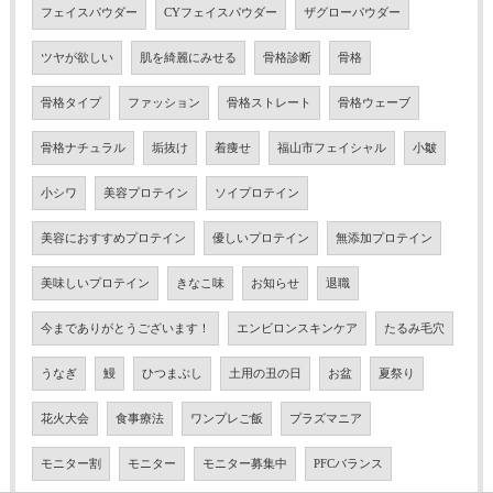
フェイスパウダー
CYフェイスパウダー
ザグローパウダー
ツヤが欲しい
肌を綺麗にみせる
骨格診断
骨格
骨格タイプ
ファッション
骨格ストレート
骨格ウェーブ
骨格ナチュラル
垢抜け
着痩せ
福山市フェイシャル
小皺
小シワ
美容プロテイン
ソイプロテイン
美容におすすめプロテイン
優しいプロテイン
無添加プロテイン
美味しいプロテイン
きなこ味
お知らせ
退職
今までありがとうございます！
エンビロンスキンケア
たるみ毛穴
うなぎ
鰻
ひつまぶし
土用の丑の日
お盆
夏祭り
花火大会
食事療法
ワンプレご飯
プラズマニア
モニター割
モニター
モニター募集中
PFCバランス