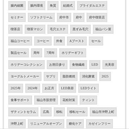
腸内細菌
腸内環境
角質
結婚式
ブライダルエステ
セミナー
ソフトクリーム
府中市
府中
府中喫茶店
喫茶店
喫茶マロン
毛穴エステ
黒ずみ毛穴
福山パン屋
福山コーヒー
コーヒー
外食
Aブースト
セール
製品セール
周年
7周年
ホリデーギフト
ホリデーコレクション
お朔日参り
食物繊維
LED
光美容
ヨーグルトメーカー
サプリ
脂肪燃焼
消化酵素
2025
2025年
2024年
お正月
LED美容
LEDライト
食事サポート
福山市肌管理
花粉対策
ティント
ザティントセラム
広島
移転
移転セール
福山市沖野上町
沖野上町
リニューアルオープン
糖化ケア
カゼインフリー