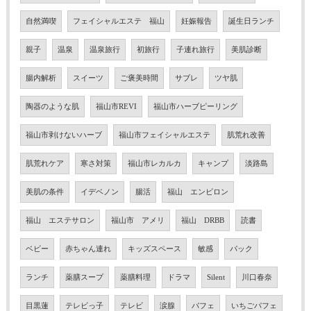
自然満喫
フェイシャルエステ 福山
妊娠報告
誕生日ランチ
親子
温泉
温泉旅行
初旅行
子連れ旅行
美肌診断
腸内解析
スイーツ
ご褒美時間
サブレ
ツヤ肌
陶器のような肌
福山市REVI
福山市ハーブピーリング
福山市剥けないハーブ
福山市フェイシャルエステ
肌荒れ改善
肌荒れケア
寒さ対策
福山市レカルカ
キャンプ
淡路島
美肌の条件
イデベノン
腸活
福山 エンビロン
福山 エステサロン
福山市 アメリ
福山 DRBB
読書
ベビー
赤ちゃん連れ
キッズスペース
敏感
パック
ランチ
薬膳スープ
薬膳料理
ドラマ
Silent
川口春奈
目黒蓮
テレビっ子
テレビ
涙腺
パフェ
いちごパフェ