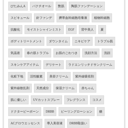
びたみんA
バクチオール
艶肌
陶肌ファンデーション
スピキュール
針ファンデ
臍帯血幹細胞培養液
植物幹細胞
抗酸化
モイストシャインミスト
EGF
背中美人
夏
ボディトリートメント
ダウンタイム
ニキビケア
トラブル肌
気温差
春の肌トラブル
お肌のごわつき
洗顔方法
洗顔
スキンケアアイテム
デリケート
ラドエンリッチドサンクリーム
化粧下地
活性酸素
美容クリーム
紫外線吸収剤
紫外線散乱剤
天然成分
保湿クリーム
赤ちゃん
肌に優しい
UVカットスプレー
フレグランス
コスメ
ドクタービーボーン
DRBB
ピーリングローション
糖
ACグロウエッセンス
導入美容液
DRBB取扱い