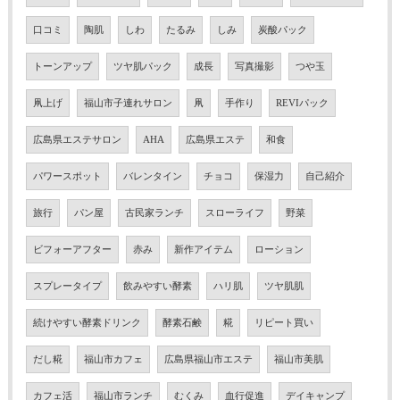
口コミ
陶肌
しわ
たるみ
しみ
炭酸パック
トーンアップ
ツヤ肌パック
成長
写真撮影
つや玉
凧上げ
福山市子連れサロン
凧
手作り
REVIパック
広島県エステサロン
AHA
広島県エステ
和食
パワースポット
バレンタイン
チョコ
保湿力
自己紹介
旅行
パン屋
古民家ランチ
スローライフ
野菜
ビフォーアフター
赤み
新作アイテム
ローション
スプレータイプ
飲みやすい酵素
ハリ肌
ツヤ肌肌
続けやすい酵素ドリンク
酵素石鹸
糀
リピート買い
だし糀
福山市カフェ
広島県福山市エステ
福山市美肌
カフェ活
福山市ランチ
むくみ
血行促進
デイキャンプ