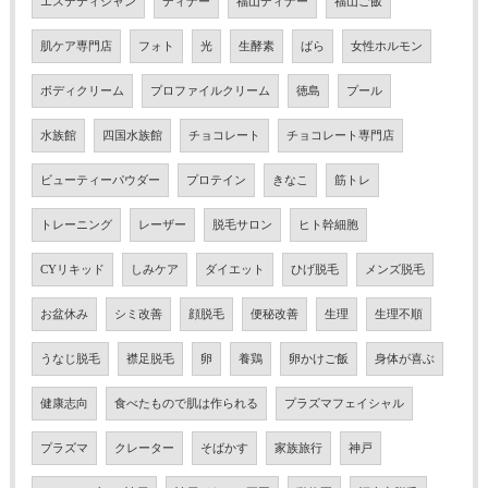
エステティシャン
ディナー
福山ディナー
福山ご飯
肌ケア専門店
フォト
光
生酵素
ばら
女性ホルモン
ボディクリーム
プロファイルクリーム
徳島
プール
水族館
四国水族館
チョコレート
チョコレート専門店
ビューティーパウダー
プロテイン
きなこ
筋トレ
トレーニング
レーザー
脱毛サロン
ヒト幹細胞
CYリキッド
しみケア
ダイエット
ひげ脱毛
メンズ脱毛
お盆休み
シミ改善
顔脱毛
便秘改善
生理
生理不順
うなじ脱毛
襟足脱毛
卵
養鶏
卵かけご飯
身体が喜ぶ
健康志向
食べたもので肌は作られる
プラズマフェイシャル
プラズマ
クレーター
そばかす
家族旅行
神戸