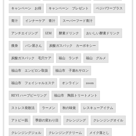
キャンペーン お得
キャンペーン プレゼント
ベジパワープラス
青汁
インナーケア 青汁
スーパーフード青汁
アンチエイジング
IZM
酵素ドリンク
おいしい酵素ドリンク
痩身
パン屋さん
炭酸ガスパック カーボキシー
炭酸ガスパック 毛穴ケア
福山 ランチ
福山 グルメ
福山市 エンビロン取扱
福山市 子連れサロン
福山市 フェイシャルエステ
オンライン
zoom
REVI ハーブピーリング
福山市 陶肌トリートメント
ストレス発散法
ラーメン
秋の味覚
レスキューアイテム
アトピー肌
季節の変わり目
クレンジング
クレンジングオイル
クレンジングジェル
クレンジングクリーム
メイク落とし