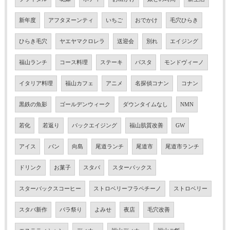
新年度
アフタヌーンティ
いちご
おでかけ
毛穴ひらき
ひらき毛穴
ヤエヤマクロレラ
送迎会
別れ
エイジング
福山ランチ
コース料理
ステーキ
パスタ
モンドヴィーノ
イタリア料理
福山カフェ
アニメ
名探偵コナン
コナン
黒鉄の魚影
ゴールデンウィーク
ダウンタイムなし
NMN
若化
若返り
バックエイジング
福山肌質改善
GW
アイス
パン
向島
尾道ランチ
尾道市
尾道市ランチ
ドリンク
お菓子
スタバ
スターバックス
スターバックスコーヒー
ストロベリーフラペチーノ
ストロベリー
スタバ新作
バラ祭り
よみせ
夜店
毛穴改善