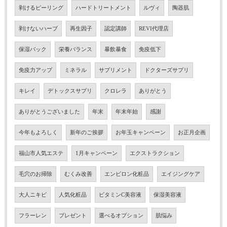
剥けるピーリング
ハードトリートメント
ルヴィ
陶器肌
剥けないハーブ
再生因子
認定講師
REVI代理店
保湿パック
栄養バランス
暴飲暴食
免疫低下
免疫力アップ
ミネラル
サプリメント
ドクターズサプリ
キレイ
デトックスサプリ
クロレラ
ありがとう
ありがとうございました
年末
年末年始
感謝
今年もよろしく
新年のご挨拶
お年玉キャンペーン
お正月企画
福山市人気エステ
1月キャンペーン
エクストラクション
毛穴のお掃除
むくみ改善
エンビロン化粧品
エイジングケア
大人ニキビ
人気化粧品
ビタミンC美容液
保湿美容液
フラーレン
プレゼント
選べるオプション
肌悩み