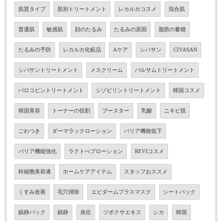
肌質タイプ
肌別トリートメント
レカルカコスメ
混合肌
普通肌
敏感肌
顔のたるみ
たるみの原因
脂肪の蓄積
たるみの予防
レカルカ化粧品
Aケア
シバサン
CIVASAN
シバサントリートメント
メスクリーム
バルサムトリートメント
バロコビントリートメント
シゾピリントリートメント
韓国コスメ
韓国美容
トーナーの役割
ブースター
乳酸
ニキビ肌
ごわつき
ダーマラックローション
バリア機能低下
バリア機能強化
ラクトぺプローション
REVIコスメ
幹細胞美容液
ホームケアアイテム
スタッフおススメ
くすみ改善
毛穴掃除
エピダームプラスマスク
シートパック
鎮静パック
鎮静
炎症
ツボクサエキス
シカ
韓国