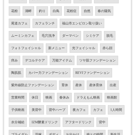
花粉
湖畔
釣り
白鳥
花粉症
自然
春の陽気
尾道カフェ
カフェランチ
福山市エンビロン取り扱い
ムーミンカフェ
毛穴洗浄
ダーマペン
シミケア
脱毛
フォトフェイシャル
新メニュー
光フェイシャル
赤ら顔
痒み
デコルテケア
万能アイテム
ツヤ肌ファンデーション
陶肌肌
カバー力ファンデーション
REVIファンデーション
紫外線防止ファンデーション
育休
産休
産休育休
出産
営業時間
休日
映画
春休み
ドラえもん映画
映画館
子供映画
美背中
背中ハーブ
夜カフェ
カフェ
1人時間
水分補給
IZM酵素ドリンク
アフタードリンク
背中
ブライダル
花嫁
ボディ
お出かけ
娘との時間
新生活