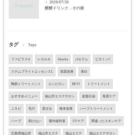
2026/07/30
醗酵ドリンク…その後
タグ
Tags
ファビラスA
レカルカ
lekarka
cfセラム
ビタミンC
ステムブライトエッセンスL
肌質改善
美白
陶肌トリートメント
エンビロン
REVI
トリートメント
おすすめメニュー
福山市エステサロン
皮脂分泌
角質ケア
ニキビ
毛穴
黒ずみ
根本改善
ハーブトリートメント
ハーブ
剥けない
紫外線対策
UVケア
間違ったスキンケア
広島県福山市
福山市エステ
福山エステ
福山エステサロン