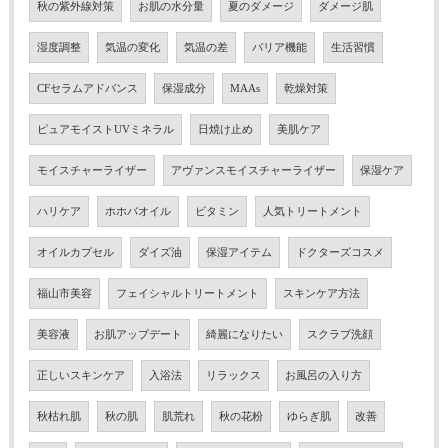
秋の紫外線対策
お肌の水分量
夏のダメージ
ダメージ肌
湿度調整
気温の変化
気温の差
バリア機能
生活習慣
CFセラムアドバンス
保湿成分
MAAs
乾燥対策
ピュアモイストUVミネラル
日焼け止め
美肌ケア
モイスチャーライザー
アヴァンスモイスチャーライザー
保湿ケア
ハリケア
ホホバオイル
ビタミン
人気トリートメント
オイルカプセル
ダイズ油
保湿アイテム
ドクターズコスメ
福山市美容
フェイシャルトリートメント
スキンケア方法
美容液
お肌アップデート
綺麗になりたい
スクラブ洗顔
正しいスキンケア
入浴法
リラックス
お風呂の入り方
秋枯れ肌
秋の肌
肌荒れ
秋の花粉
ゆらぎ肌
改善