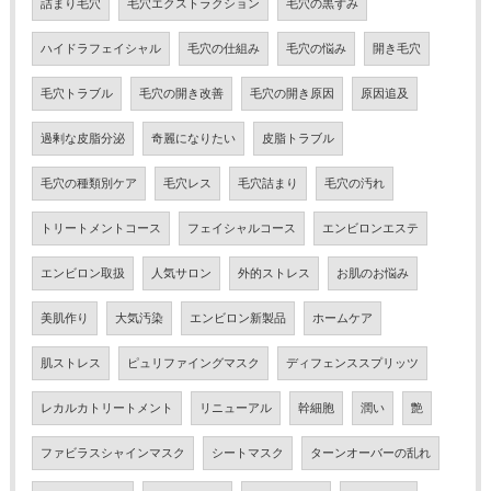
詰まり毛穴
毛穴エクストラクション
毛穴の黒ずみ
ハイドラフェイシャル
毛穴の仕組み
毛穴の悩み
開き毛穴
毛穴トラブル
毛穴の開き改善
毛穴の開き原因
原因追及
過剰な皮脂分泌
奇麗になりたい
皮脂トラブル
毛穴の種類別ケア
毛穴レス
毛穴詰まり
毛穴の汚れ
トリートメントコース
フェイシャルコース
エンビロンエステ
エンビロン取扱
人気サロン
外的ストレス
お肌のお悩み
美肌作り
大気汚染
エンビロン新製品
ホームケア
肌ストレス
ピュリファイングマスク
ディフェンススプリッツ
レカルカトリートメント
リニューアル
幹細胞
潤い
艶
ファビラスシャインマスク
シートマスク
ターンオーバーの乱れ