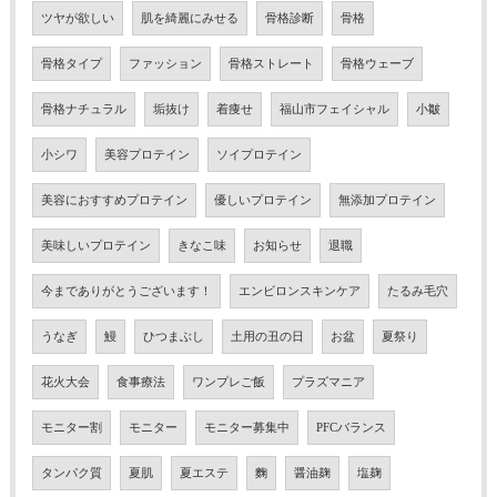
ツヤが欲しい
肌を綺麗にみせる
骨格診断
骨格
骨格タイプ
ファッション
骨格ストレート
骨格ウェーブ
骨格ナチュラル
垢抜け
着痩せ
福山市フェイシャル
小皺
小シワ
美容プロテイン
ソイプロテイン
美容におすすめプロテイン
優しいプロテイン
無添加プロテイン
美味しいプロテイン
きなこ味
お知らせ
退職
今までありがとうございます！
エンビロンスキンケア
たるみ毛穴
うなぎ
鰻
ひつまぶし
土用の丑の日
お盆
夏祭り
花火大会
食事療法
ワンプレご飯
プラズマニア
モニター割
モニター
モニター募集中
PFCバランス
タンパク質
夏肌
夏エステ
麴
醤油麹
塩麹