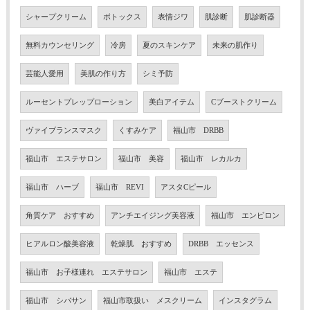
シャープクリーム
ボトックス
表情ジワ
肌診断
肌診断器
無料カウンセリング
冷房
夏のスキンケア
未来の肌作り
芸能人愛用
美肌の作り方
シミ予防
ルーセントプレップローション
美白アイテム
Cブーストクリーム
ヴァイブランスマスク
くすみケア
福山市 DRBB
福山市 エステサロン
福山市 美容
福山市 レカルカ
福山市 ハーブ
福山市 REVI
アスタCピール
角質ケア おすすめ
アンチエイジング美容液
福山市 エンビロン
ヒアルロン酸美容液
乾燥肌 おすすめ
DRBB エッセンス
福山市 お子様連れ エステサロン
福山市 エステ
福山市 シバサン
福山市取扱い メスクリーム
インスタグラム