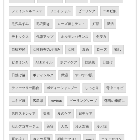
フェイシャルエステ
フェイシャル
ピーリング
ニキビ痕
毛穴黒ずみ
毛穴開き
ローズ蒸しテント
妊活
温活
デトックス
代謝アップ
ホルモンバランス
免疫力
自律神経
女性特有のお悩み
女性
温め
ローズ
癒し
ビタミンA
ACEオイル
ボディケア
乾燥肌
日焼け
日焼け後
ボディシルク
保湿
すべすべ肌
ティーツリー配合
ボディーシャンプー
しっとり
背中ニキビ
ニキビ跡
広島県
environ
ピーリングソープ
薄着の季節に
男性スキンケア
美肌
夏のケア
背中ケア
セルフゴマージュ
美容
人気
冷え対策
冷え症
夏の冷え
冷えの原因
福山市アメリ
ameri
エステサロン