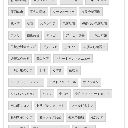
お悩み改善
カウンセリング
ビューティー
ニキビの原因
原因追求
毛穴の開き
ターンオーバー
皮脂分泌過剰
肌ケア
肌育
スキンケア
色素沈着
炎症後の色素沈着
アメリ
福山美容
アトピー
アトピー改善
日焼け対策
日焼け対策グッズ
ビタミンE
リコピン
内側から綺麗に
綺麗は作れる
美白ケア
トリートメントメニュー
日焼け後のケア
シミ
くすみ
色むら
ラックトリートメント
ラクトビタCピール
オプション
リバイバルセラム
ハイフ
小じわ
美白ケアトリートメント
福山市サロン
トリプルマッサージ
クールビタミン
愛用スキンケア
愛用メイク用品
毛穴の種類
毛穴ケア