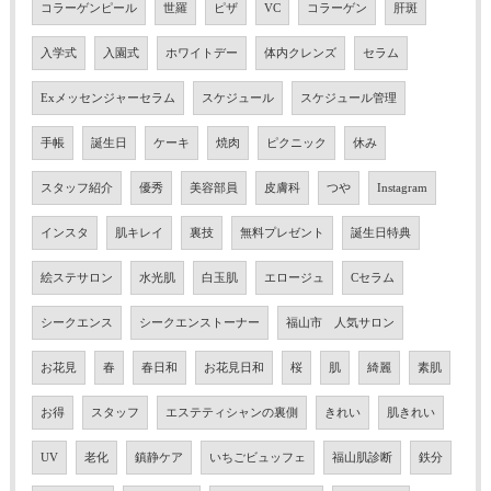
コラーゲンピール
世羅
ピザ
VC
コラーゲン
肝斑
入学式
入園式
ホワイトデー
体内クレンズ
セラム
Exメッセンジャーセラム
スケジュール
スケジュール管理
手帳
誕生日
ケーキ
焼肉
ピクニック
休み
スタッフ紹介
優秀
美容部員
皮膚科
つや
Instagram
インスタ
肌キレイ
裏技
無料プレゼント
誕生日特典
絵ステサロン
水光肌
白玉肌
エロージュ
Cセラム
シークエンス
シークエンストーナー
福山市 人気サロン
お花見
春
春日和
お花見日和
桜
肌
綺麗
素肌
お得
スタッフ
エステティシャンの裏側
きれい
肌きれい
UV
老化
鎮静ケア
いちごビュッフェ
福山肌診断
鉄分