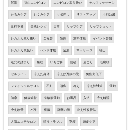
解消
福山エンビロン
エンビロン取り扱い
セルフマッサージ
たるみケア
むくみケア
ツボ押し
リフトアップ
小顔効果
血行不良
美肌レシピ
日常
リップケア
リップショット
レカルカ取り扱い
ご報告
妊娠
無料体験
イベント告知
レカルカ取扱い
ハンド体験
足湯
マッサージ
福山
毛穴の詰まり
角栓
いちご鼻
便秘
肩こり
老廃物
セルライト
冷えた身体
冷えは万病の元
免疫力低下
フェイシャルサロン
不妊
頭痛
冷え
冷え性対策
運動
健康
健康維持
有酸素運動
お風呂
入浴
冷え解消
冷え改善
バラ
薔薇
薔薇の街
冷え性改善法
人気エステサロン
頭皮トラブル
艶髪
頭皮ケア