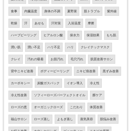
食事
内臓温度
身体の不調
夏野菜
肌トラブル
紫外線
乾燥
汗
あせも
汗対策
入浴温度
摩擦
ハーブピーリング
ヒアルロン酸
保水力
保湿効果
もち肌
潤い肌
潤い不足
ハリ不足
ハリ
クレイテックマスク
クレイ
汚れの吸着
お肌汚れ
毛穴汚れ
肌質改善サロン
背中ニキビ改善
ボディーピーリング
ニキビ痕改善
黒ずみ改善
カーボキシー
炭酸ガスパック
イオン導入
冷え性
冷え性改善
ソフィーローズパーフェクトオイル
膣ケア
ローズの恵
オーガニックローズ
こだわり
体質改善
福山サロン
ローズ蒸し
よもぎ蒸し
蒸気美容
肌悩み改善