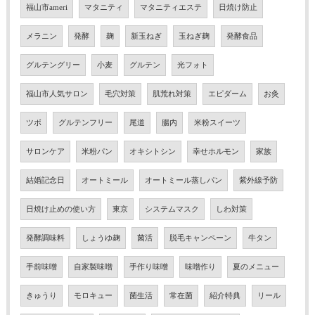
福山市ameri
マタニティ
マタニティエステ
日焼け防止
メラニン
発酵
麹
新玉ねぎ
玉ねぎ麹
発酵食品
グルテングリー
小麦
グルテン
光フォト
福山市人気サロン
毛穴対策
肌荒れ対策
エピダーム
お灸
ツボ
グルテンフリー
尾道
腸内
米粉スイーツ
サロンケア
米粉パン
オキシトシン
幸せホルモン
家族
結婚記念日
オートミール
オートミール蒸しパン
紫外線予防
日焼け止めの使い方
東京
システムマスク
しわ対策
発酵調味料
しょうゆ麹
菌活
脱毛キャンペーン
牛タン
手前味噌
自家製味噌
手作り味噌
味噌作り
夏のメニュー
きゅうり
モロキュー
菌生活
常在菌
紹介特典
リール