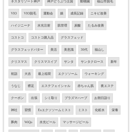
ネスタリゾート神戸
神戸どうぶつ王国
動物園
福山市脱毛
VIO
VIO脱毛
運動会
娘
成長記録
ニキビ改善
ハイジニーナ
水光注射
肌管理
炭酸
たるみ改善
コストコ
コストコ購入品
グラスフェッド
グラスフェッドバター
美活
美意識
30代
福山し
クリスマス
クリスマスイブ
サンタ
サンタクロース
新年
初詣
大吉
最上稲荷
エクソソーム
ウォーキング
うなじ
襟足
エステフェイシャル
赤ちゃん肌
夜エステ
クーポン
出張
シミ取り
プラズマハーブ
お朔日詣り
神社
習慣
Exエクソソームミスト
ミスト
化粧水
栄養
豚肉
WiQo
水光ピール
マッサージピール