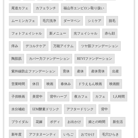
尾道カフェ
カフェランチ
福山市エンビロン取り扱い
ムーミンカフェ
毛穴洗浄
ダーマペン
シミケア
脱毛
フォトフェイシャル
新メニュー
光フェイシャル
赤ら顔
痒み
デコルテケア
万能アイテム
ツヤ肌ファンデーション
陶肌肌
カバー力ファンデーション
REVIファンデーション
紫外線防止ファンデーション
育休
産休
産休育休
出産
営業時間
休日
映画
春休み
ドラえもん映画
映画館
子供映画
美背中
背中ハーブ
夜カフェ
カフェ
1人時間
水分補給
IZM酵素ドリンク
アフタードリンク
背中
ブライダル
花嫁
ボディ
お出かけ
娘との時間
新生活
新年度
アフタヌーンティ
いちご
おでかけ
毛穴ひらき