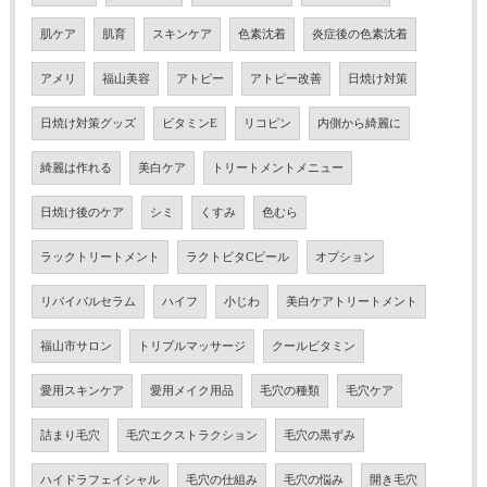
肌ケア
肌育
スキンケア
色素沈着
炎症後の色素沈着
アメリ
福山美容
アトピー
アトピー改善
日焼け対策
日焼け対策グッズ
ビタミンE
リコピン
内側から綺麗に
綺麗は作れる
美白ケア
トリートメントメニュー
日焼け後のケア
シミ
くすみ
色むら
ラックトリートメント
ラクトビタCピール
オプション
リバイバルセラム
ハイフ
小じわ
美白ケアトリートメント
福山市サロン
トリプルマッサージ
クールビタミン
愛用スキンケア
愛用メイク用品
毛穴の種類
毛穴ケア
詰まり毛穴
毛穴エクストラクション
毛穴の黒ずみ
ハイドラフェイシャル
毛穴の仕組み
毛穴の悩み
開き毛穴