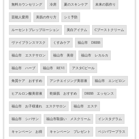
無料カウンセリング
冷房
夏のスキンケア
未来の肌作り
芸能人愛用
美肌の作り方
シミ予防
ルーセントプレップローション
美白アイテム
Cブーストクリーム
ヴァイブランスマスク
くすみケア
福山市 DRBB
福山市 エステサロン
福山市 美容
福山市 レカルカ
福山市 ハーブ
福山市 REVI
アスタCピール
角質ケア おすすめ
アンチエイジング美容液
福山市 エンビロン
ヒアルロン酸美容液
乾燥肌 おすすめ
DRBB エッセンス
福山市 お子様連れ エステサロン
福山市 エステ
福山市 シバサン
福山市取扱い メスクリーム
インスタグラム
キャンペーン お得
キャンペーン プレゼント
ベジパワープラス