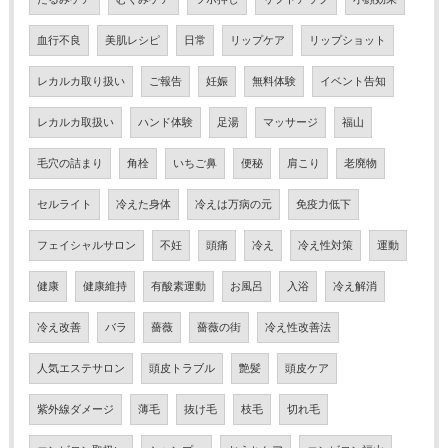
血行不良
美肌レシピ
日常
リップケア
リップショット
レカルカ取り扱い
ご報告
妊娠
無料体験
イベント告知
レカルカ取扱い
ハンド体験
足湯
マッサージ
福山
毛穴の詰まり
角栓
いちご鼻
便秘
肩こり
老廃物
セルライト
冷えた身体
冷えは万病の元
免疫力低下
フェイシャルサロン
不妊
頭痛
冷え
冷え性対策
運動
健康
健康維持
有酸素運動
お風呂
入浴
冷え解消
冷え改善
バラ
薔薇
薔薇の街
冷え性改善法
人気エステサロン
頭皮トラブル
艶髪
頭皮ケア
紫外線ダメージ
薄毛
抜け毛
枝毛
切れ毛