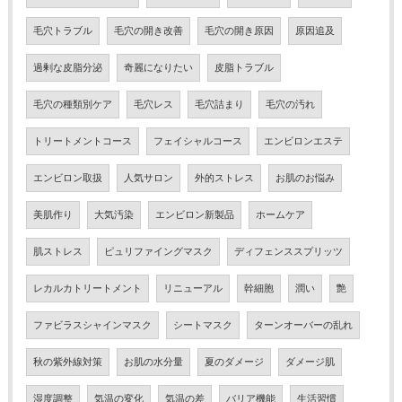
毛穴トラブル
毛穴の開き改善
毛穴の開き原因
原因追及
過剰な皮脂分泌
奇麗になりたい
皮脂トラブル
毛穴の種類別ケア
毛穴レス
毛穴詰まり
毛穴の汚れ
トリートメントコース
フェイシャルコース
エンビロンエステ
エンビロン取扱
人気サロン
外的ストレス
お肌のお悩み
美肌作り
大気汚染
エンビロン新製品
ホームケア
肌ストレス
ピュリファイングマスク
ディフェンススプリッツ
レカルカトリートメント
リニューアル
幹細胞
潤い
艶
ファビラスシャインマスク
シートマスク
ターンオーバーの乱れ
秋の紫外線対策
お肌の水分量
夏のダメージ
ダメージ肌
湿度調整
気温の変化
気温の差
バリア機能
生活習慣