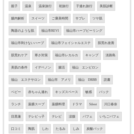
親子
温泉
温泉旅行
初旅行
子連れ旅行
美肌診断
腸内解析
スイーツ
ご褒美時間
サブレ
ツヤ肌
陶器のような肌
福山市REVI
福山市ハーブピーリング
福山市剥けないハーブ
福山市フェイシャルエステ
肌荒れ改善
肌荒れケア
寒さ対策
福山市レカルカ
キャンプ
淡路島
美肌の条件
イデベノン
腸活
福山 エンビロン
福山 エステサロン
福山市 アメリ
福山 DRBB
読書
ベビー
赤ちゃん連れ
キッズスペース
敏感
パック
ランチ
薬膳スープ
薬膳料理
ドラマ
Silent
川口春奈
目黒蓮
テレビっ子
テレビ
涙腺
パフェ
いちごパフェ
口コミ
陶肌
しわ
たるみ
しみ
炭酸パック