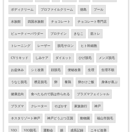
ボディクリーム
プロファイルクリーム
徳島
プール
水族館
四国水族館
チョコレート
チョコレート専門店
ビューティーパウダー
プロテイン
きなこ
筋トレ
トレーニング
レーザー
脱毛サロン
ヒト幹細胞
CYリキッド
しみケア
ダイエット
ひげ脱毛
メンズ脱毛
お盆休み
シミ改善
顔脱毛
便秘改善
生理
生理不順
うなじ脱毛
襟足脱毛
卵
養鶏
卵かけご飯
身体が喜ぶ
健康志向
食べたもので肌は作られる
プラズマフェイシャル
プラズマ
クレーター
そばかす
家族旅行
神戸
ネスタリゾート神戸
神戸どうぶつ王国
動物園
福山市脱毛
VIO
VIO脱毛
運動会
娘
成長記録
ニキビ改善