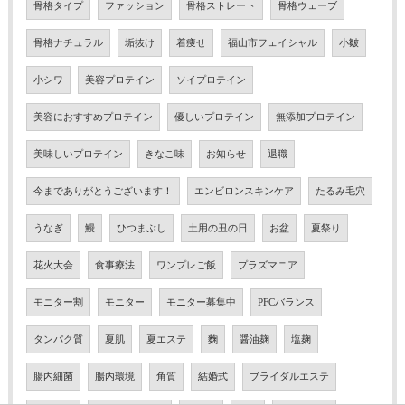
骨格タイプ
ファッション
骨格ストレート
骨格ウェーブ
骨格ナチュラル
垢抜け
着痩せ
福山市フェイシャル
小皺
小シワ
美容プロテイン
ソイプロテイン
美容におすすめプロテイン
優しいプロテイン
無添加プロテイン
美味しいプロテイン
きなこ味
お知らせ
退職
今までありがとうございます！
エンビロンスキンケア
たるみ毛穴
うなぎ
鰻
ひつまぶし
土用の丑の日
お盆
夏祭り
花火大会
食事療法
ワンプレご飯
プラズマニア
モニター割
モニター
モニター募集中
PFCバランス
タンパク質
夏肌
夏エステ
麴
醤油麹
塩麹
腸内細菌
腸内環境
角質
結婚式
ブライダルエステ