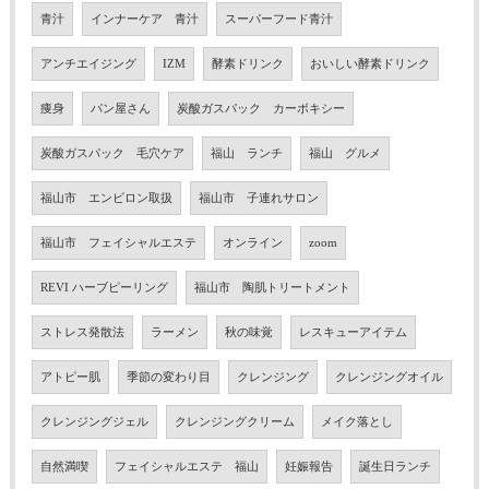
青汁
インナーケア 青汁
スーパーフード青汁
アンチエイジング
IZM
酵素ドリンク
おいしい酵素ドリンク
痩身
パン屋さん
炭酸ガスパック カーボキシー
炭酸ガスパック 毛穴ケア
福山 ランチ
福山 グルメ
福山市 エンビロン取扱
福山市 子連れサロン
福山市 フェイシャルエステ
オンライン
zoom
REVI ハーブピーリング
福山市 陶肌トリートメント
ストレス発散法
ラーメン
秋の味覚
レスキューアイテム
アトピー肌
季節の変わり目
クレンジング
クレンジングオイル
クレンジングジェル
クレンジングクリーム
メイク落とし
自然満喫
フェイシャルエステ 福山
妊娠報告
誕生日ランチ