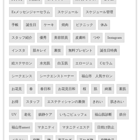
Exメッセンジャーセラム
スケジュール
スケジュール管理
手帳
誕生日
ケーキ
焼肉
ピクニック
休み
スタッフ紹介
優秀
美容部員
皮膚科
つや
Instagram
インスタ
肌キレイ
裏技
無料プレゼント
誕生日特典
絵ステサロン
水光肌
白玉肌
エロージュ
Cセラム
シークエンス
シークエンストーナー
福山市 人気サロン
お花見
春
春日和
お花見日和
桜
肌
綺麗
素肌
お得
スタッフ
エステティシャンの裏側
きれい
肌きれい
UV
老化
鎮静ケア
いちごビュッフェ
福山肌診断
鉄分
福山市ameri
マタニティ
マタニティエステ
日焼け防止