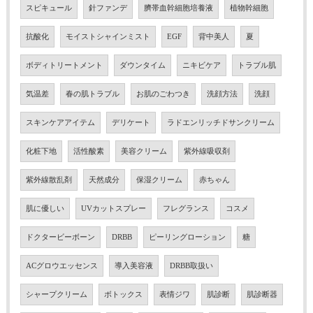
スピキュール
針ファンデ
臍帯血幹細胞培養液
植物幹細胞
抗酸化
モイストシャインミスト
EGF
背中美人
夏
ボディトリートメント
ダウンタイム
ニキビケア
トラブル肌
気温差
春の肌トラブル
お肌のごわつき
洗顔方法
洗顔
スキンケアアイテム
デリケート
ラドエンリッチドサンクリーム
化粧下地
活性酸素
美容クリーム
紫外線吸収剤
紫外線散乱剤
天然成分
保湿クリーム
赤ちゃん
肌に優しい
UVカットスプレー
フレグランス
コスメ
ドクタービーボーン
DRBB
ピーリングローション
糖
ACグロウエッセンス
導入美容液
DRBB取扱い
シャープクリーム
ボトックス
表情ジワ
肌診断
肌診断器