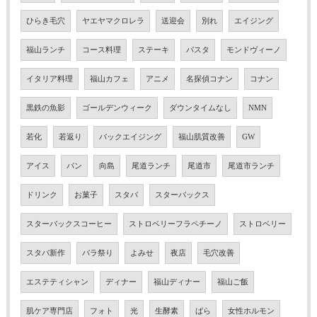
ひらき毛穴
ヤエヤマクロレラ
送迎会
別れ
エイジング
福山ランチ
コース料理
ステーキ
パスタ
モンドヴィーノ
イタリア料理
福山カフェ
アニメ
名探偵コナン
コナン
黒鉄の魚影
ゴールデンウィーク
ダウンタイムなし
NMN
若化
若返り
バックエイジング
福山肌質改善
GW
アイス
パン
向島
尾道ランチ
尾道市
尾道市ランチ
ドリンク
お菓子
スタバ
スターバックス
スターバックスコーヒー
ストロベリーフラペチーノ
ストロベリー
スタバ新作
バラ祭り
よみせ
夜店
毛穴改善
エステティシャン
ディナー
福山ディナー
福山ご飯
肌ケア専門店
フォト
光
生酵素
ばら
女性ホルモン