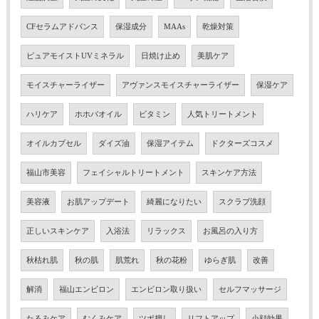
CFセラムアドバンス
保湿成分
MAAs
乾燥対策
ピュアモイストUVミネラル
日焼け止め
美肌ケア
モイスチャーライザー
アヴァンスモイスチャーライザー
保湿ケア
ハリケア
ホホバオイル
ビタミン
人気トリートメント
オイルカプセル
ダイズ油
保湿アイテム
ドクターズコスメ
福山市美容
フェイシャルトリートメント
スキンケア方法
美容液
お肌アップデート
綺麗になりたい
スクラブ洗顔
正しいスキンケア
入浴法
リラックス
お風呂の入り方
秋枯れ肌
秋の肌
肌荒れ
秋の花粉
ゆらぎ肌
改善
解消
福山エンビロン
エンビロン取り扱い
セルフマッサージ
たるみケア
むくみケア
ツボ押し
リフトアップ
小顔効果