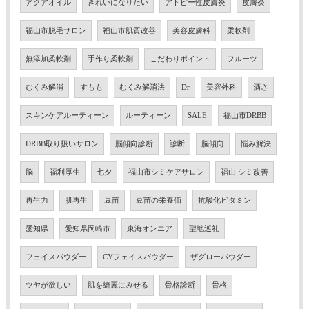
アクアオイル
きれいになりたい
アトピー性皮膚炎
皮膚炎
福山市脱毛サロン
福山市肌質改善
美容皮膚科
柔軟剤
無添加柔軟剤
手作り柔軟剤
こだわりポイント
フルーツ
むくみ解消
すもも
むくみ解消法
Dr
美容外科
酒さ
スキンケアルーティーン
ルーティーン
SALE
福山市DRBB
DRBB取り扱いサロン
脳傾向診断
診断
脳傾向
悩み解決
脳
福利厚生
七夕
福山市シミケアサロン
福山 シミ改善
再生力
肌再生
豆苗
豆苗の栄養価
抗酸化ビタミン
愛知県
愛知県岡崎市
東海オンエア
聖地巡礼
フェイスパウダー
CYフェイスパウダー
ザグローパウダー
ツヤが欲しい
肌を綺麗にみせる
骨格診断
骨格