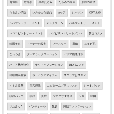
普通肌
敏感肌
顔のたるみ
たるみの原因
脂肪の蓄積
たるみの予防
レカルカ化粧品
Aケア
シバサン
CIVASAN
シバサントリートメント
メスクリーム
バルサムトリートメント
バロコビントリートメント
シゾピリントリートメント
韓国コスメ
韓国美容
トーナーの役割
ブースター
乳酸
ニキビ肌
ごわつき
ダーマラックローション
バリア機能低下
バリア機能強化
ラクトぺプローション
REVIコスメ
幹細胞美容液
ホームケアアイテム
スタッフおススメ
くすみ改善
毛穴掃除
エピダームプラスマスク
シートパック
鎮静パック
鎮静
炎症
ツボクサエキス
シカ
韓国
びたみんA
バクチオール
艶肌
陶肌ファンデーション