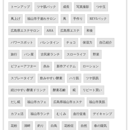
トーンアップ
ツヤ肌パック
成長
写真撮影
つや玉
凧上げ
福山市子連れサロン
凧
手作り
REVIパック
広島県エステサロン
AHA
広島県エステ
和食
パワースポット
バレンタイン
チョコ
保湿力
自己紹介
旅行
パン屋
古民家ランチ
スローライフ
野菜
ビフォーアフター
赤み
新作アイテム
ローション
スプレータイプ
飲みやすい酵素
ハリ肌
ツヤ肌肌
続けやすい酵素ドリンク
酵素石鹸
糀
リピート買い
だし糀
福山市カフェ
広島県福山市エステ
福山市美肌
カフェ活
福山市ランチ
むくみ
血行促進
デイキャンプ
花粉
湖畔
釣り
白鳥
花粉症
自然
春の陽気