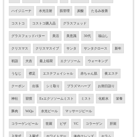
ハイジニーナ
水光注射
肌管理
炭酸
たるみ改善
コストコ
コストコ購入品
グラスフェッド
グラスフェッドバター
美活
美意識
30代
福山し
クリスマス
クリスマスイブ
サンタ
サンタクロース
新年
初詣
大吉
最上稲荷
エクソソーム
ウォーキング
うなじ
襟足
エステフェイシャル
赤ちゃん肌
夜エステ
クーポン
出張
シミ取り
プラズマハーブ
お朔日詣り
神社
習慣
Exエクソソームミスト
ミスト
化粧水
栄養
豚肉
WiQo
水光ピール
マッサージピール
コラーゲンピール
世羅
ピザ
VC
コラーゲン
肝斑
入学式
入園式
ホワイトデー
体内クレンズ
セラム