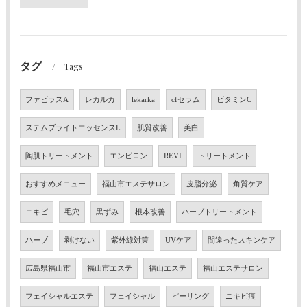
タグ
Tags
ファビラスA
レカルカ
lekarka
cfセラム
ビタミンC
ステムブライトエッセンスL
肌質改善
美白
陶肌トリートメント
エンビロン
REVI
トリートメント
おすすめメニュー
福山市エステサロン
皮脂分泌
角質ケア
ニキビ
毛穴
黒ずみ
根本改善
ハーブトリートメント
ハーブ
剥けない
紫外線対策
UVケア
間違ったスキンケア
広島県福山市
福山市エステ
福山エステ
福山エステサロン
フェイシャルエステ
フェイシャル
ピーリング
ニキビ痕