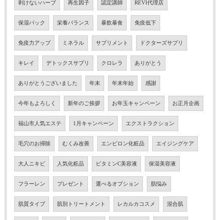
剥けないハーブ
再生因子
認定講師
REVI代理店
保湿パック
栄養バランス
暴飲暴食
免疫低下
免疫力アップ
ミネラル
サプリメント
ドクターズサプリ
キレイ
デトックスサプリ
クロレラ
ありがとう
ありがとうございました
年末
年末年始
感謝
今年もよろしく
新年のご挨拶
お年玉キャンペーン
お正月企画
福山市人気エステ
1月キャンペーン
エクストラクション
毛穴のお掃除
むくみ改善
エンビロン化粧品
エイジングケア
大人ニキビ
人気化粧品
ビタミンC美容液
保湿美容液
フラーレン
プレゼント
選べるオプション
肌悩み
肌質タイプ
肌別トリートメント
レカルカコスメ
混合肌