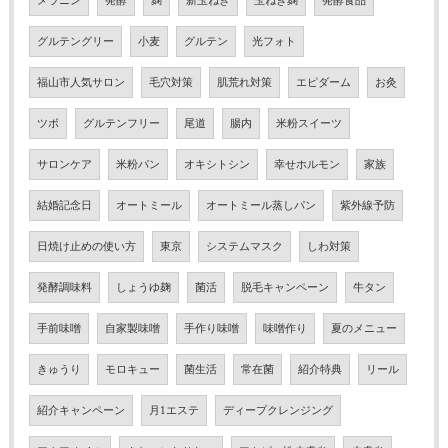
メラニン
発酵
麹
新玉ねぎ
玉ねぎ麹
発酵食品
グルテングリー
小麦
グルテン
光フォト
福山市人気サロン
毛穴対策
肌荒れ対策
エピダーム
お灸
ツボ
グルテンフリー
尾道
腸内
米粉スイーツ
サロンケア
米粉パン
オキシトシン
幸せホルモン
家族
結婚記念日
オートミール
オートミール蒸しパン
紫外線予防
日焼け止めの使い方
東京
システムマスク
しわ対策
発酵調味料
しょうゆ麹
菌活
脱毛キャンペーン
牛タン
手前味噌
自家製味噌
手作り味噌
味噌作り
夏のメニュー
きゅうり
モロキュー
菌生活
常在菌
紹介特典
リール
紹介キャンペーン
月1エステ
ディープクレンジング