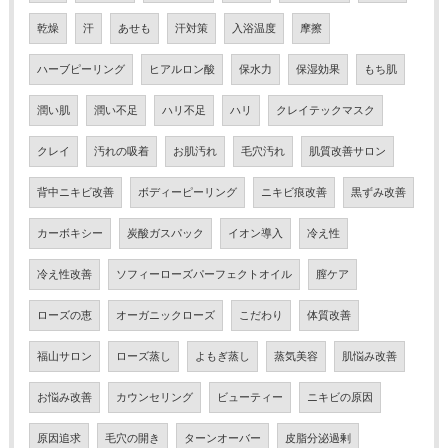
乾燥
汗
あせも
汗対策
入浴温度
摩擦
ハーブピーリング
ヒアルロン酸
保水力
保湿効果
もち肌
潤い肌
潤い不足
ハリ不足
ハリ
クレイテックマスク
クレイ
汚れの吸着
お肌汚れ
毛穴汚れ
肌質改善サロン
背中ニキビ改善
ボディーピーリング
ニキビ痕改善
黒ずみ改善
カーボキシー
炭酸ガスパック
イオン導入
冷え性
冷え性改善
ソフィーローズパーフェクトオイル
膣ケア
ローズの恵
オーガニックローズ
こだわり
体質改善
福山サロン
ローズ蒸し
よもぎ蒸し
蒸気美容
肌悩み改善
お悩み改善
カウンセリング
ビューティー
ニキビの原因
原因追求
毛穴の開き
ターンオーバー
皮脂分泌過剰