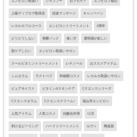
エンビロン取扱い
シャンプー
おうちケア
エンビロン福山
上級ディプロマ取得店
頭皮マッサージ
キャンペーン
レカルカフルコース
エンビロントリートメント
4周年
ピリピリしない
発酵パック
使い方
透明感が欲しい
肌ケアしたい
エンビロン取扱いサロン
クールビタミントリートメント
レチノール
おススメアイテム
シムセラム
ラクトぺプ
幹細胞コスメ
レカルカ取扱いサロン
ピュアモイスト
ビタミンAスキンケア
Cクエンスシリーズ
Cクエンスセラム
Cクエンスクリーム+
福山市エンビロン
人気アイテム
人気コスメ
抗酸化作用
12月
剥けるピーリング
ハードトリートメント
ルヴィ
陶器肌