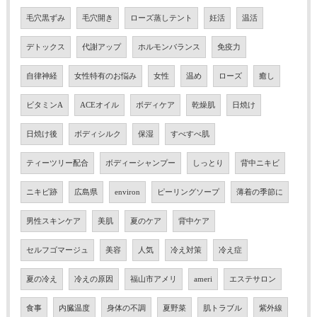
毛穴黒ずみ
毛穴開き
ローズ蒸しテント
妊活
温活
デトックス
代謝アップ
ホルモンバランス
免疫力
自律神経
女性特有のお悩み
女性
温め
ローズ
癒し
ビタミンA
ACEオイル
ボディケア
乾燥肌
日焼け
日焼け後
ボディシルク
保湿
すべすべ肌
ティーツリー配合
ボディーシャンプー
しっとり
背中ニキビ
ニキビ跡
広島県
environ
ピーリングソープ
薄着の季節に
男性スキンケア
美肌
夏のケア
背中ケア
セルフゴマージュ
美容
人気
冷え対策
冷え症
夏の冷え
冷えの原因
福山市アメリ
ameri
エステサロン
食事
内臓温度
身体の不調
夏野菜
肌トラブル
紫外線