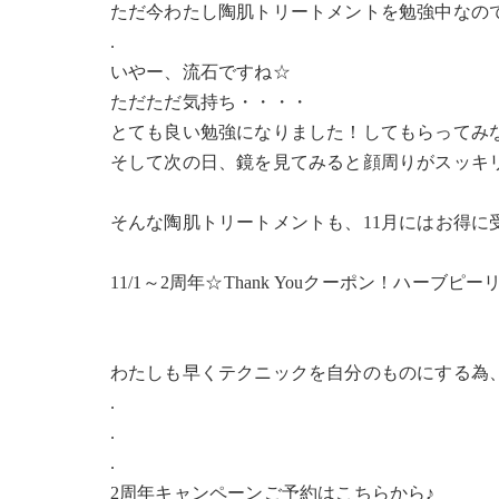
ただ今わたし陶肌トリートメントを勉強中なの
.
いやー、流石ですね☆
ただただ気持ち・・・・
とても良い勉強になりました！してもらってみ
そして次の日、鏡を見てみると顔周りがスッキリ
そんな陶肌トリートメントも、11月にはお得に
11/1～2周年☆Thank Youクーポン！ハーブピーリング 
わたしも早くテクニックを自分のものにする為
.
.
.
2周年キャンペーンご予約はこちらから♪