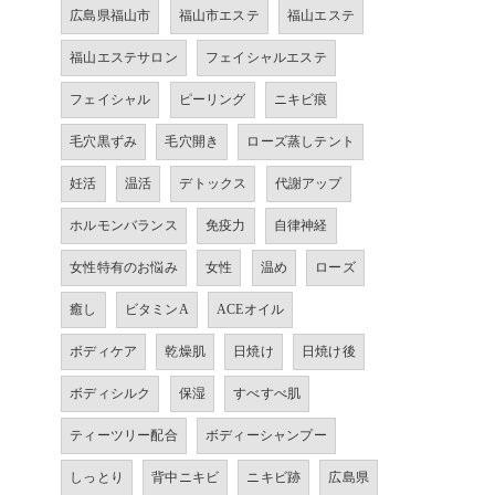
広島県福山市
福山市エステ
福山エステ
福山エステサロン
フェイシャルエステ
フェイシャル
ピーリング
ニキビ痕
毛穴黒ずみ
毛穴開き
ローズ蒸しテント
妊活
温活
デトックス
代謝アップ
ホルモンバランス
免疫力
自律神経
女性特有のお悩み
女性
温め
ローズ
癒し
ビタミンA
ACEオイル
ボディケア
乾燥肌
日焼け
日焼け後
ボディシルク
保湿
すべすべ肌
ティーツリー配合
ボディーシャンプー
しっとり
背中ニキビ
ニキビ跡
広島県