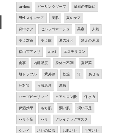
environ
ピーリングソープ
薄着の季節に
男性スキンケア
美肌
夏のケア
背中ケア
セルフゴマージュ
美容
人気
冷え対策
冷え症
夏の冷え
冷えの原因
福山市アメリ
ameri
エステサロン
食事
内臓温度
身体の不調
夏野菜
肌トラブル
紫外線
乾燥
汗
あせも
汗対策
入浴温度
摩擦
ハーブピーリング
ヒアルロン酸
保水力
保湿効果
もち肌
潤い肌
潤い不足
ハリ不足
ハリ
クレイテックマスク
クレイ
汚れの吸着
お肌汚れ
毛穴汚れ