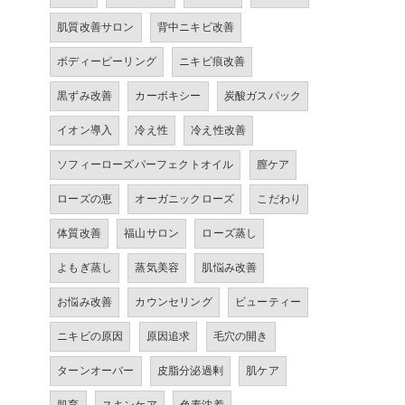
肌質改善サロン
背中ニキビ改善
ボディーピーリング
ニキビ痕改善
黒ずみ改善
カーボキシー
炭酸ガスパック
イオン導入
冷え性
冷え性改善
ソフィーローズパーフェクトオイル
膣ケア
ローズの恵
オーガニックローズ
こだわり
体質改善
福山サロン
ローズ蒸し
よもぎ蒸し
蒸気美容
肌悩み改善
お悩み改善
カウンセリング
ビューティー
ニキビの原因
原因追求
毛穴の開き
ターンオーバー
皮脂分泌過剰
肌ケア