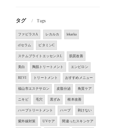
タグ
Tags
ファビラスA
レカルカ
lekarka
cfセラム
ビタミンC
ステムブライトエッセンスL
肌質改善
美白
陶肌トリートメント
エンビロン
REVI
トリートメント
おすすめメニュー
福山市エステサロン
皮脂分泌
角質ケア
ニキビ
毛穴
黒ずみ
根本改善
ハーブトリートメント
ハーブ
剥けない
紫外線対策
UVケア
間違ったスキンケア