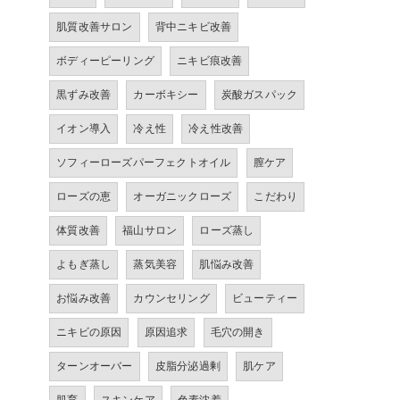
肌質改善サロン
背中ニキビ改善
ボディーピーリング
ニキビ痕改善
黒ずみ改善
カーボキシー
炭酸ガスパック
イオン導入
冷え性
冷え性改善
ソフィーローズパーフェクトオイル
膣ケア
ローズの恵
オーガニックローズ
こだわり
体質改善
福山サロン
ローズ蒸し
よもぎ蒸し
蒸気美容
肌悩み改善
お悩み改善
カウンセリング
ビューティー
ニキビの原因
原因追求
毛穴の開き
ターンオーバー
皮脂分泌過剰
肌ケア