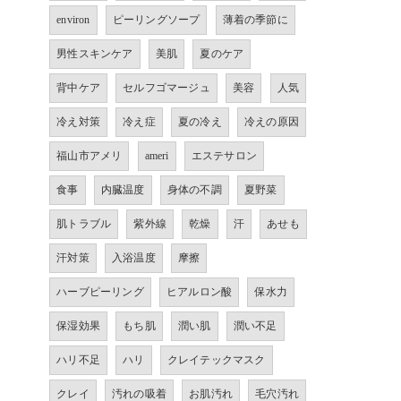
environ
ピーリングソープ
薄着の季節に
男性スキンケア
美肌
夏のケア
背中ケア
セルフゴマージュ
美容
人気
冷え対策
冷え症
夏の冷え
冷えの原因
福山市アメリ
ameri
エステサロン
食事
内臓温度
身体の不調
夏野菜
肌トラブル
紫外線
乾燥
汗
あせも
汗対策
入浴温度
摩擦
ハーブピーリング
ヒアルロン酸
保水力
保湿効果
もち肌
潤い肌
潤い不足
ハリ不足
ハリ
クレイテックマスク
クレイ
汚れの吸着
お肌汚れ
毛穴汚れ