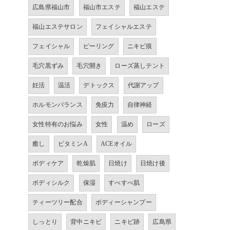
広島県福山市
福山市エステ
福山エステ
福山エステサロン
フェイシャルエステ
フェイシャル
ピーリング
ニキビ痕
毛穴黒ずみ
毛穴開き
ローズ蒸しテント
妊活
温活
デトックス
代謝アップ
ホルモンバランス
免疫力
自律神経
女性特有のお悩み
女性
温め
ローズ
癒し
ビタミンA
ACEオイル
ボディケア
乾燥肌
日焼け
日焼け後
ボディシルク
保湿
すべすべ肌
ティーツリー配合
ボディーシャンプー
しっとり
背中ニキビ
ニキビ跡
広島県