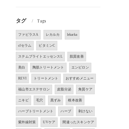
タグ
Tags
ファビラスA
レカルカ
lekarka
cfセラム
ビタミンC
ステムブライトエッセンスL
肌質改善
美白
陶肌トリートメント
エンビロン
REVI
トリートメント
おすすめメニュー
福山市エステサロン
皮脂分泌
角質ケア
ニキビ
毛穴
黒ずみ
根本改善
ハーブトリートメント
ハーブ
剥けない
紫外線対策
UVケア
間違ったスキンケア