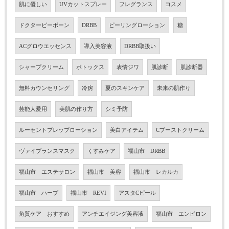
肌に優しい
UVカットスプレー
フレグランス
コスメ
ドクタービーボーン
DRBB
ピーリングローション
糖
ACグロウエッセンス
導入美容液
DRBB取扱い
シャープクリーム
ボトックス
表情ジワ
肌診断
肌診断器
無料カウンセリング
冷房
夏のスキンケア
未来の肌作り
芸能人愛用
美肌の作り方
シミ予防
ルーセントプレップローション
美白アイテム
Cブーストクリーム
ヴァイブランスマスク
くすみケア
福山市 DRBB
福山市 エステサロン
福山市 美容
福山市 レカルカ
福山市 ハーブ
福山市 REVI
アスタCピール
角質ケア おすすめ
アンチエイジング美容液
福山市 エンビロン