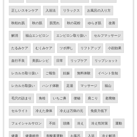
正しいスキンケア
入浴法
リラックス
お風呂の入り方
秋枯れ肌
秋の肌
肌荒れ
秋の花粉
ゆらぎ肌
改善
解消
福山エンビロン
エンビロン取り扱い
セルフマッサージ
たるみケア
むくみケア
ツボ押し
リフトアップ
小顔効果
血行不良
美肌レシピ
日常
リップケア
リップショット
レカルカ取り扱い
ご報告
妊娠
無料体験
イベント告知
レカルカ取扱い
ハンド体験
足湯
マッサージ
福山
毛穴の詰まり
角栓
いちご鼻
便秘
肩こり
老廃物
セルライト
冷えた身体
冷えは万病の元
免疫力低下
フェイシャルサロン
不妊
頭痛
冷え
冷え性対策
運動
健康
健康維持
有酸素運動
お風呂
入浴
冷え解消