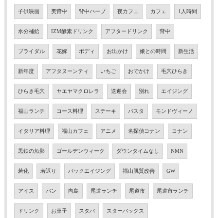
子供映画
美背中
背中ハーブ
夜カフェ
カフェ
1人時間
水分補給
IZM酵素ドリンク
アフタードリンク
背中
ブライダル
花嫁
ボディ
お出かけ
娘との時間
新生活
新年度
アフタヌーンティ
いちご
おでかけ
毛穴ひらき
ひらき毛穴
ヤエヤマクロレラ
送迎会
別れ
エイジング
福山ランチ
コース料理
ステーキ
パスタ
モンドヴィーノ
イタリア料理
福山カフェ
アニメ
名探偵コナン
コナン
黒鉄の魚影
ゴールデンウィーク
ダウンタイムなし
NMN
若化
若返り
バックエイジング
福山肌質改善
GW
アイス
パン
向島
尾道ランチ
尾道市
尾道市ランチ
ドリンク
お菓子
スタバ
スターバックス