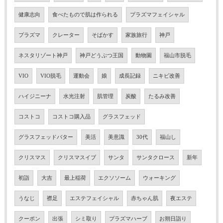
健康志向
食べたもので肌は作られる
プラズマフェイシャル
プラズマ
クレーター
そばかす
家族旅行
神戸
ネスタリゾート神戸
神戸どうぶつ王国
動物園
福山市脱毛
VIO
VIO脱毛
運動会
娘
成長記録
ニキビ改善
ハイジニーナ
水光注射
肌管理
炭酸
たるみ改善
コストコ
コストコ購入品
グラスフェッド
グラスフェッドバター
美活
美意識
30代
福山し
クリスマス
クリスマスイブ
サンタ
サンタクロース
新年
初詣
大吉
最上稲荷
エクソソーム
ウォーキング
うなじ
襟足
エステフェイシャル
赤ちゃん肌
夜エステ
クーポン
出張
シミ取り
プラズマハーブ
お朔日詣り