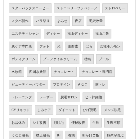
スターバックスコーヒー
ストロベリーフラペチーノ
ストロベリー
スタバ新作
バラ祭り
よみせ
夜店
毛穴改善
エステティシャン
ディナー
福山ディナー
福山ご飯
肌ケア専門店
フォト
光
生酵素
ばら
女性ホルモン
ボディクリーム
プロファイルクリーム
徳島
プール
水族館
四国水族館
チョコレート
チョコレート専門店
ビューティーパウダー
プロテイン
きなこ
筋トレ
トレーニング
レーザー
脱毛サロン
ヒト幹細胞
CYリキッド
しみケア
ダイエット
ひげ脱毛
メンズ脱毛
お盆休み
シミ改善
顔脱毛
便秘改善
生理
生理不順
うなじ脱毛
襟足脱毛
卵
養鶏
卵かけご飯
身体が喜ぶ