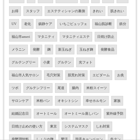
お得
スタッフ
エステティシャンの裏側
きれい
肌きれい
UV
老化
鎮静ケア
いちごビュッフェ
福山肌診断
鉄分
福山市ameri
マタニティ
マタニティエステ
日焼け防止
メラニン
発酵
麹
新玉ねぎ
玉ねぎ麹
発酵食品
グルテングリー
小麦
グルテン
光フォト
福山市人気サロン
毛穴対策
肌荒れ対策
エピダーム
お灸
ツボ
グルテンフリー
尾道
腸内
米粉スイーツ
サロンケア
米粉パン
オキシトシン
幸せホルモン
家族
結婚記念日
オートミール
オートミール蒸しパン
紫外線予防
日焼け止めの使い方
東京
システムマスク
しわ対策
発酵調味料
しょうゆ麹
菌活
脱毛キャンペーン
牛タン