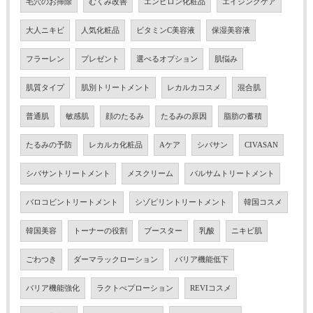
毛穴のお掃除
むくみ改善
エンビロン化粧品
エイジングケア
大人ニキビ
人気化粧品
ビタミンC美容液
保湿美容液
フラーレン
プレゼント
選べるオプション
肌悩み
肌質タイプ
肌別トリートメント
レカルカコスメ
混合肌
普通肌
敏感肌
顔のたるみ
たるみの原因
脂肪の蓄積
たるみの予防
レカルカ化粧品
Aケア
シバサン
CIVASAN
シバサントリートメント
メスクリーム
バルサムトリートメント
バロコビントリートメント
シゾピリントリートメント
韓国コスメ
韓国美容
トーナーの役割
ブースター
乳酸
ニキビ肌
ごわつき
ダーマラックローション
バリア機能低下
バリア機能強化
ラクトぺプローション
REVIコスメ