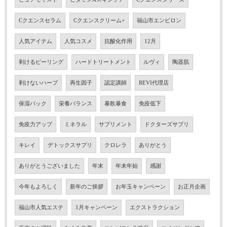
Cクエンスセラム
Cクエンスクリーム+
福山市エンビロン
人気アイテム
人気コスメ
抗酸化作用
12月
剥けるピーリング
ハードトリートメント
ルヴィ
陶器肌
剥けないハーブ
再生因子
認定講師
REVI代理店
保湿パック
栄養バランス
暴飲暴食
免疫低下
免疫力アップ
ミネラル
サプリメント
ドクターズサプリ
キレイ
デトックスサプリ
クロレラ
ありがとう
ありがとうございました
年末
年末年始
感謝
今年もよろしく
新年のご挨拶
お年玉キャンペーン
お正月企画
福山市人気エステ
1月キャンペーン
エクストラクション