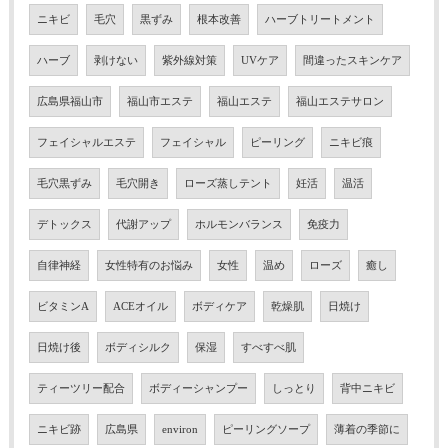
ニキビ
毛穴
黒ずみ
根本改善
ハーブトリートメント
ハーブ
剥けない
紫外線対策
UVケア
間違ったスキンケア
広島県福山市
福山市エステ
福山エステ
福山エステサロン
フェイシャルエステ
フェイシャル
ピーリング
ニキビ痕
毛穴黒ずみ
毛穴開き
ローズ蒸しテント
妊活
温活
デトックス
代謝アップ
ホルモンバランス
免疫力
自律神経
女性特有のお悩み
女性
温め
ローズ
癒し
ビタミンA
ACEオイル
ボディケア
乾燥肌
日焼け
日焼け後
ボディシルク
保湿
すべすべ肌
ティーツリー配合
ボディーシャンプー
しっとり
背中ニキビ
ニキビ跡
広島県
environ
ピーリングソープ
薄着の季節に