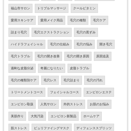
福山市サロン
トリプルマッサージ
クールビタミン
愛用スキンケア
愛用メイク用品
毛穴の種類
毛穴ケア
詰まり毛穴
毛穴エクストラクション
毛穴の黒ずみ
ハイドラフェイシャル
毛穴の仕組み
毛穴の悩み
開き毛穴
毛穴トラブル
毛穴の開き改善
毛穴の開き原因
原因追及
過剰な皮脂分泌
奇麗になりたい
皮脂トラブル
毛穴の種類別ケア
毛穴レス
毛穴詰まり
毛穴の汚れ
トリートメントコース
フェイシャルコース
エンビロンエステ
エンビロン取扱
人気サロン
外的ストレス
お肌のお悩み
美肌作り
大気汚染
エンビロン新製品
ホームケア
肌ストレス
ピュリファイングマスク
ディフェンススプリッツ