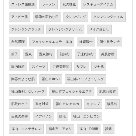
ストレス発散法
ラーメン
秋の味覚
レスキューアイテム
アトピー肌
季節の変わり目
クレンジング
クレンジングオイル
クレンジングジェル
クレンジングクリーム
メイク落とし
自然満喫
フェイシャルエステ 福山
妊娠報告
誕生日ランチ
親子
温泉
温泉旅行
初旅行
子連れ旅行
美肌診断
腸内解析
スイーツ
ご褒美時間
サブレ
ツヤ肌
陶器のような肌
福山市REVI
福山市ハーブピーリング
福山市剥けないハーブ
福山市フェイシャルエステ
肌荒れ改善
肌荒れケア
寒さ対策
福山市レカルカ
キャンプ
淡路島
美肌の条件
イデベノン
腸活
福山 エンビロン
福山 エステサロン
福山市 アメリ
福山 DRBB
読書