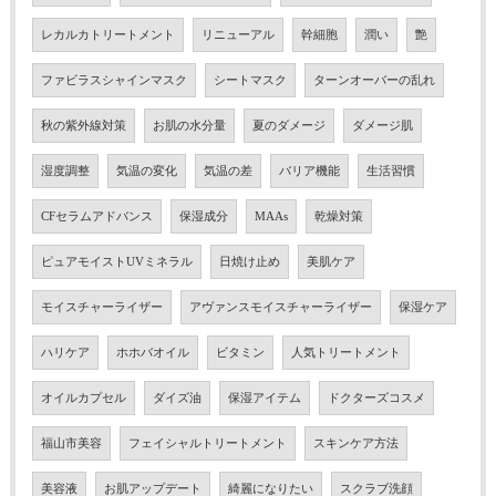
レカルカトリートメント
リニューアル
幹細胞
潤い
艶
ファビラスシャインマスク
シートマスク
ターンオーバーの乱れ
秋の紫外線対策
お肌の水分量
夏のダメージ
ダメージ肌
湿度調整
気温の変化
気温の差
バリア機能
生活習慣
CFセラムアドバンス
保湿成分
MAAs
乾燥対策
ピュアモイストUVミネラル
日焼け止め
美肌ケア
モイスチャーライザー
アヴァンスモイスチャーライザー
保湿ケア
ハリケア
ホホバオイル
ビタミン
人気トリートメント
オイルカプセル
ダイズ油
保湿アイテム
ドクターズコスメ
福山市美容
フェイシャルトリートメント
スキンケア方法
美容液
お肌アップデート
綺麗になりたい
スクラブ洗顔