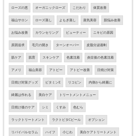
ローズの恵
オーガニックローズ
こだわり
体質改善
福山サロン
ローズ蒸し
よもぎ蒸し
蒸気美容
肌悩み改善
お悩み改善
カウンセリング
ビューティー
ニキビの原因
原因追求
毛穴の開き
ターンオーバー
皮脂分泌過剰
肌ケア
肌育
スキンケア
色素沈着
炎症後の色素沈着
アメリ
福山美容
アトピー
アトピー改善
日焼け対策
日焼け対策グッズ
ビタミンE
リコピン
内側から綺麗に
綺麗は作れる
美白ケア
トリートメントメニュー
日焼け後のケア
シミ
くすみ
色むら
ラックトリートメント
ラクトビタCピール
オプション
リバイバルセラム
ハイフ
小じわ
美白ケアトリートメント