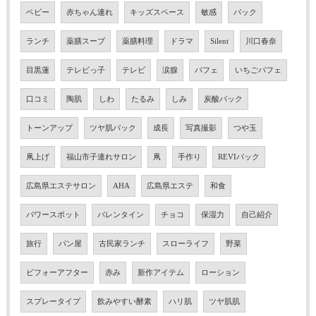
ベビー
赤ちゃん連れ
キッズスペース
敏感
パック
ランチ
薬膳スープ
薬膳料理
ドラマ
Silent
川口春奈
目黒蓮
テレビっ子
テレビ
涙腺
パフェ
いちごパフェ
口コミ
陶肌
しわ
たるみ
しみ
炭酸パック
トーンアップ
ツヤ肌パック
成長
写真撮影
つや玉
凧上げ
福山市子連れサロン
凧
手作り
REVIパック
広島県エステサロン
AHA
広島県エステ
和食
パワースポット
バレンタイン
チョコ
保湿力
自己紹介
旅行
パン屋
古民家ランチ
スローライフ
野菜
ビフォーアフター
赤み
新作アイテム
ローション
スプレータイプ
飲みやすい酵素
ハリ肌
ツヤ肌肌