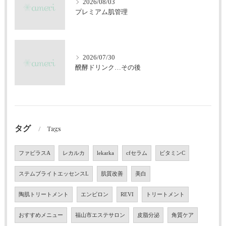
2026/08/03
プレミアム肌管理
2026/07/30
醗酵ドリンク…その後
タグ
Tags
ファビラスA
レカルカ
lekarka
cfセラム
ビタミンC
ステムブライトエッセンスL
肌質改善
美白
陶肌トリートメント
エンビロン
REVI
トリートメント
おすすめメニュー
福山市エステサロン
皮脂分泌
角質ケア