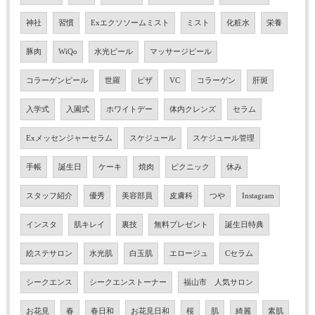
神社
習慣
Exエクソソームミスト
ミスト
化粧水
栄養
豚肉
WiQo
水光ピール
マッサージピール
コラーゲンピール
世羅
ピザ
VC
コラーゲン
肝斑
入学式
入園式
ホワイトデー
体内クレンズ
セラム
Exメッセンジャーセラム
スケジュール
スケジュール管理
手帳
誕生日
ケーキ
焼肉
ピクニック
休み
スタッフ紹介
優秀
美容部員
皮膚科
つや
Instagram
インスタ
肌キレイ
裏技
無料プレゼント
誕生日特典
絵ステサロン
水光肌
白玉肌
エロージュ
Cセラム
シークエンス
シークエンストーナー
福山市 人気サロン
お花見
春
春日和
お花見日和
桜
肌
綺麗
素肌