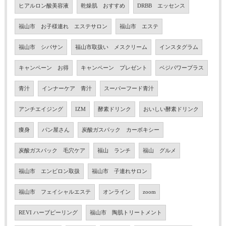
ヒアルロン酸美容液
乾燥肌 おすすめ
DRBB エッセンス
福山市 お子様連れ エステサロン
福山市 エステ
福山市 シバサン
福山市取扱い メスクリーム
インスタグラム
キャンペーン お得
キャンペーン プレゼント
ベジパワープラス
青汁
インナーケア 青汁
スーパーフード青汁
アンチエイジング
IZM
酵素ドリンク
おいしい酵素ドリンク
痩身
パン屋さん
炭酸ガスパック カーボキシー
炭酸ガスパック 毛穴ケア
福山 ランチ
福山 グルメ
福山市 エンビロン取扱
福山市 子連れサロン
福山市 フェイシャルエステ
オンライン
zoom
REVI ハーブピーリング
福山市 陶肌トリートメント