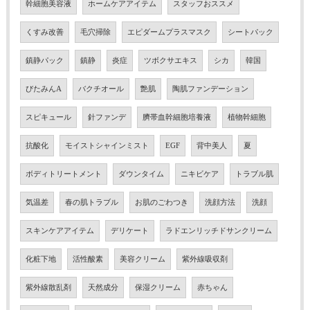
幹細胞美容液
ホームケアアイテム
スタッフおススメ
くすみ改善
毛穴掃除
エピダームプラスマスク
シートパック
鎮静パック
鎮静
炎症
ツボクサエキス
シカ
韓国
びたみんA
バクチオール
艶肌
陶肌ファンデーション
スピキュール
針ファンデ
臍帯血幹細胞培養液
植物幹細胞
抗酸化
モイストシャインミスト
EGF
背中美人
夏
ボディトリートメント
ダウンタイム
ニキビケア
トラブル肌
気温差
春の肌トラブル
お肌のごわつき
洗顔方法
洗顔
スキンケアアイテム
デリケート
ラドエンリッチドサンクリーム
化粧下地
活性酸素
美容クリーム
紫外線吸収剤
紫外線散乱剤
天然成分
保湿クリーム
赤ちゃん