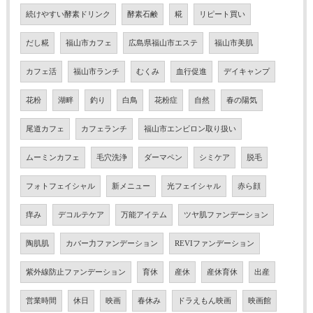
続けやすい酵素ドリンク
酵素石鹸
糀
リピート買い
だし糀
福山市カフェ
広島県福山市エステ
福山市美肌
カフェ活
福山市ランチ
むくみ
血行促進
デイキャンプ
花粉
湖畔
釣り
白鳥
花粉症
自然
春の陽気
尾道カフェ
カフェランチ
福山市エンビロン取り扱い
ムーミンカフェ
毛穴洗浄
ダーマペン
シミケア
脱毛
フォトフェイシャル
新メニュー
光フェイシャル
赤ら顔
痒み
デコルテケア
万能アイテム
ツヤ肌ファンデーション
陶肌肌
カバー力ファンデーション
REVIファンデーション
紫外線防止ファンデーション
育休
産休
産休育休
出産
営業時間
休日
映画
春休み
ドラえもん映画
映画館