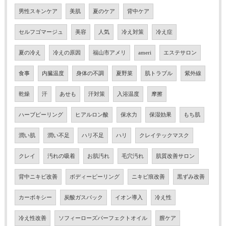
男性スキンケア
美肌
夏のケア
背中ケア
セルフゴマージュ
美容
人気
冷え対策
冷え症
夏の冷え
冷えの原因
福山市アメリ
ameri
エステサロン
食事
内臓温度
身体の不調
夏野菜
肌トラブル
紫外線
乾燥
汗
あせも
汗対策
入浴温度
摩擦
ハーブピーリング
ヒアルロン酸
保水力
保湿効果
もち肌
潤い肌
潤い不足
ハリ不足
ハリ
クレイテックマスク
クレイ
汚れの吸着
お肌汚れ
毛穴汚れ
肌質改善サロン
背中ニキビ改善
ボディーピーリング
ニキビ痕改善
黒ずみ改善
カーボキシー
炭酸ガスパック
イオン導入
冷え性
冷え性改善
ソフィーローズパーフェクトオイル
膣ケア