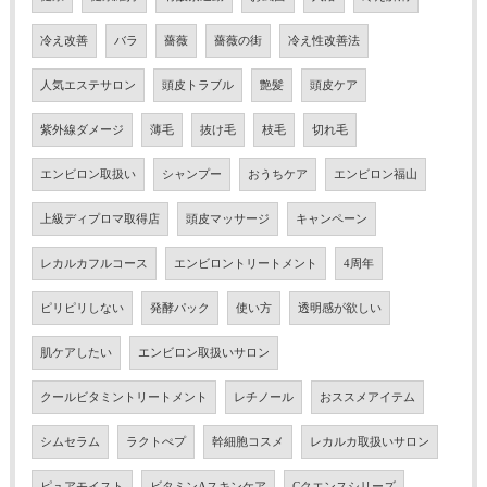
冷え改善
バラ
薔薇
薔薇の街
冷え性改善法
人気エステサロン
頭皮トラブル
艶髪
頭皮ケア
紫外線ダメージ
薄毛
抜け毛
枝毛
切れ毛
エンビロン取扱い
シャンプー
おうちケア
エンビロン福山
上級ディプロマ取得店
頭皮マッサージ
キャンペーン
レカルカフルコース
エンビロントリートメント
4周年
ピリピリしない
発酵パック
使い方
透明感が欲しい
肌ケアしたい
エンビロン取扱いサロン
クールビタミントリートメント
レチノール
おススメアイテム
シムセラム
ラクトぺプ
幹細胞コスメ
レカルカ取扱いサロン
ピュアモイスト
ビタミンAスキンケア
Cクエンスシリーズ